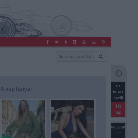
F1
A nap lányai
Holland
Nagydíj
16
nap
MotoGP
Brit