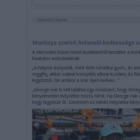
Gobodics Tamás
Montoya szerint Antonelli kedvessége s
A Mercedes házon belüli küzdelemről beszélve a korá
hivatalos weboldalának:
„A helyzet bonyolult, mert Kimi rohadtul gyors, és em
seggfej, akkor sokkal könnyebb ellene küzdeni, és fel
legyőzzük. De amikor a srác ilyen kedves…”
„George-nak ki kell találnia egy módszert, hogy felveg
kényelmetlen helyzetbe hozza Kimit. Ha George-nak e
hogy legyőzze őt. Szerintem ez nehéz helyzetbe kénysz