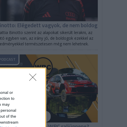
inotto: Elégedett vagyok, de nem boldog
ttia Binotto szerint az alapokat sikerült lerakni, az
tó egyben van, az irány jó, de boldogok ezekkel az
redményekkel természetesen még nem lehetnek.
PODCAST
sonal or
ection to
ou may
 personal
out of the
 downstream
hakedown: Milyen a WRC raliünnepe?