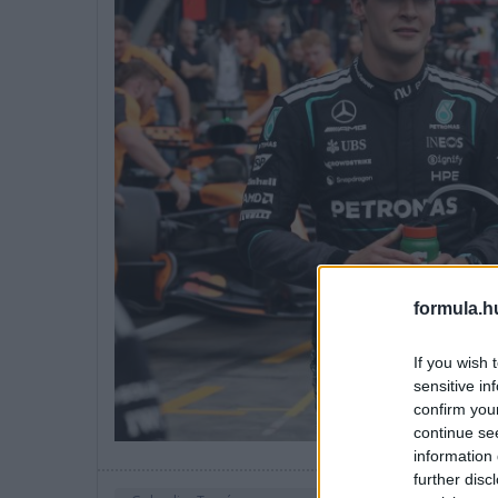
formula.h
If you wish 
sensitive in
confirm you
continue se
information 
further disc