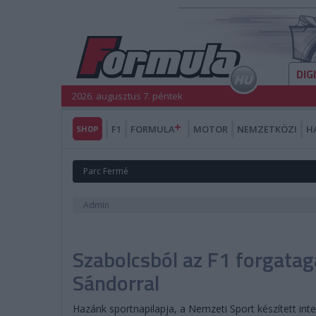
DIG
2026. augusztus 7. péntek
SHOP
F1
FORMULA
MOTOR
NEMZETKÖZI
H
Parc Fermé
Admin
Szabolcsból az F1 forgatag
Sándorral
Hazánk sportnapilapja, a Nemzeti Sport készített in