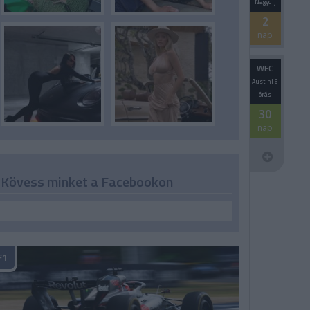
Nagydíj
2
nap
WEC
Austini 6
órás
30
nap
Kövess minket a Facebookon
F1