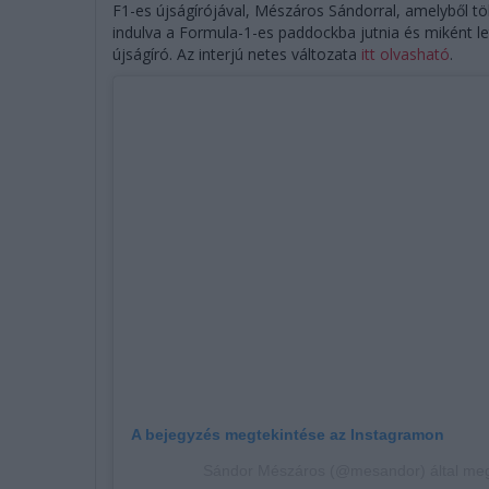
F1-es újságírójával, Mészáros Sándorral, amelyből tö
indulva a Formula-1-es paddockba jutnia és miként l
újságíró. Az interjú netes változata
itt olvasható
.
A bejegyzés megtekintése az Instagramon
Sándor Mészáros (@mesandor) által meg