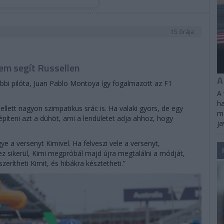
15 órája
em segít Russellen
A
bbi pilóta, Juan Pablo Montoya így fogalmazott az F1
A 
ha
ellett nagyon szimpatikus srác is. Ha valaki gyors, de egy
me
építeni azt a dühöt, ami a lendületet adja ahhoz, hogy
ja
ye a versenyt Kimivel. Ha felveszi vele a versenyt,
z sikerül, Kimi megpróbál majd újra megtalálni a módját,
erítheti Kimit, és hibákra késztetheti.”