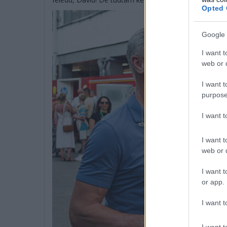
Opted 
Google 
I want t
web or d
I want t
purpose
I want 
I want t
web or d
I want t
or app.
I want t
I want t