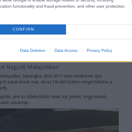
cation functionality and fraud prevention, and other user protection.
CONFIRM
1 napja
Data Deletion
Data Access
Privacy Policy
ni Nagydíj Malajziában
 Malajziába, Sepangba, ahol 2017 után rendeznek újra
ról sokat írtunk már, de az FIA idő közben megerősítette a
díj.
rajtidő, ami az időeltolódás miatt azt jelenti, hogy nálunk,
futam vasárnap.