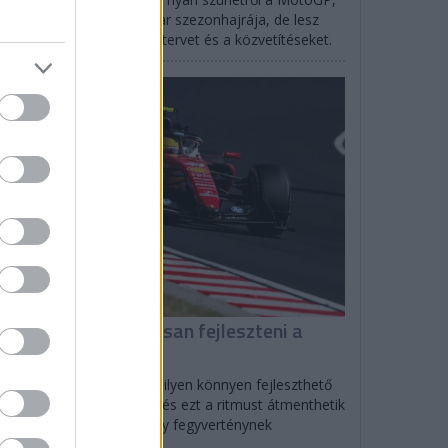
rtlandban indul az IndyCar szezonhajrája, de lesz
SCAR is: mutatjuk az időtervet és a közvetítéseket.
F1
iért tud folyamatosan fejleszteni a
errari?
olo Filisetti szerint direkt ilyen könnyen fejleszthető
tót tervezett a Scuderia, és ezt a ritmust átmenthetik
27-re is, ami nagyon nagy fegyverténynek
zonyulhat.