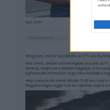
authenti
fotó: DPPI
Gobodics Tamás
Megvan, mikor kezdődik az F1-es Bahrei
Mint ismert, október első hétvégéjén visszatér az F1
versenyt, méghozzá a Bahreini Nagydíjat. A furcsaság
legfontosabb információt: hogy mikor kezdődik a nagy
Helyi, malajziai idő szerint délután 15:00 lesz majd a 
Magyarországon reggel 9:00-kor rajtolhat majd el a 