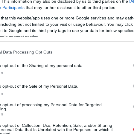
1 napja
. This information may also be disclosed by us to third parties on the
IA
Ba
Participants
that may further disclose it to other third parties.
új
 that this website/app uses one or more Google services and may gath
do
árost a McLarennél, nem borítaná fel
including but not limited to your visit or usage behaviour. You may click 
Go
 to Google and its third-party tags to use your data for below specifi
a
ogle consent section.
to Speed podcastben David Coultharddal beszélgetve
aren csapatfőnöke – korábbi csapattársa, a podcast egyik
ngiakhoz Max Verstappent, ha esélye nyílna rá.
l Data Processing Opt Outs
ta a piacon. De amit mindig látok a McLarennél, az az, hogy
, az egész képet. Ezt folyamatosan így csinálják, mert ez az
o opt-out of the Sharing of my personal data.
patszellemmel rendelkező csapat felépítése” – magyarázta a
In
, a válasz egyszerű: a lehető legkisebbre csökkenteném
o opt-out of the Sale of my Personal Data.
emet. Ha egy csapatnak két kiváló pilótája van, miért kellene
In
gy ő nem változtatna Lando Norris és Oscar Piastri kettősén, és
ott bajnokkal is rendelkeznek.
to opt-out of processing my Personal Data for Targeted
ing.
In
V
tapáros a McLarennél! Ez csak azt bizonyítja, hogy egyáltalán
m
o opt-out of Collection, Use, Retention, Sale, and/or Sharing
 harmónia egyszerűen jó. Bár néha nehéz eset voltál, ne
ersonal Data that Is Unrelated with the Purposes for which it
i időkön.
Si
lected.