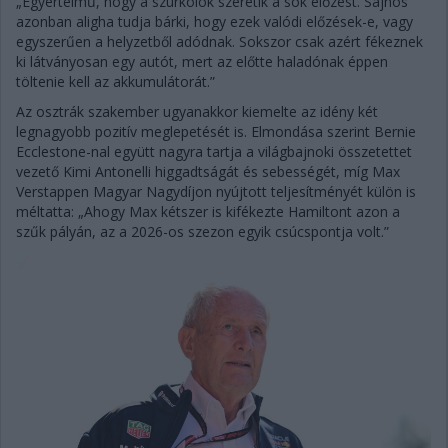
„Egyértelmű, hogy a szurkolók szeretik a sok előzést. Sajnos
azonban aligha tudja bárki, hogy ezek valódi előzések-e, vagy
egyszerűen a helyzetből adódnak. Sokszor csak azért fékeznek
ki látványosan egy autót, mert az előtte haladónak éppen
töltenie kell az akkumulátorát.”
Az osztrák szakember ugyanakkor kiemelte az idény két
legnagyobb pozitív meglepetését is. Elmondása szerint Bernie
Ecclestone-nal együtt nagyra tartja a világbajnoki összetettet
vezető Kimi Antonelli higgadtságát és sebességét, míg Max
Verstappen Magyar Nagydíjon nyújtott teljesítményét külön is
méltatta: „Ahogy Max kétszer is kifékezte Hamiltont azon a
szűk pályán, az a 2026-os szezon egyik csúcspontja volt.”