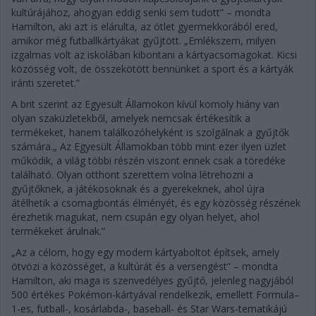
kultúrájához, ahogyan eddig senki sem tudott” – mondta
Hamilton, aki azt is elárulta, az ötlet gyermekkorából ered,
amikor még futballkártyákat gyűjtött. „Emlékszem, milyen
izgalmas volt az iskolában kibontani a kártyacsomagokat. Kicsi
közösség volt, de összekötött bennünket a sport és a kártyák
iránti szeretet.”
A brit szerint az Egyesült Államokon kívül komoly hiány van
olyan szaküzletekből, amelyek nemcsak értékesítik a
termékeket, hanem találkozóhelyként is szolgálnak a gyűjtők
számára.„ Az Egyesült Államokban több mint ezer ilyen üzlet
működik, a világ többi részén viszont ennek csak a töredéke
található. Olyan otthont szerettem volna létrehozni a
gyűjtőknek, a játékosoknak és a gyerekeknek, ahol újra
átélhetik a csomagbontás élményét, és egy közösség részének
érezhetik magukat, nem csupán egy olyan helyet, ahol
termékeket árulnak.”
„Az a célom, hogy egy modern kártyaboltot építsek, amely
ötvözi a közösséget, a kultúrát és a versengést” – mondta
Hamilton, aki maga is szenvedélyes gyűjtő, jelenleg nagyjából
500 értékes Pokémon-kártyával rendelkezik, emellett Formula–
1-es, futball-, kosárlabda-, baseball- és Star Wars-tematikájú