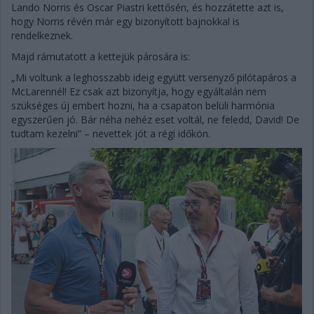
Lando Norris és Oscar Piastri kettősén, és hozzátette azt is,
hogy Norris révén már egy bizonyított bajnokkal is
rendelkeznek.
Majd rámutatott a kettejük párosára is:
„Mi voltunk a leghosszabb ideig együtt versenyző pilótapáros a
McLarennél! Ez csak azt bizonyítja, hogy egyáltalán nem
szükséges új embert hozni, ha a csapaton belüli harmónia
egyszerűen jó. Bár néha nehéz eset voltál, ne feledd, David! De
tudtam kezelni” – nevettek jót a régi időkön.