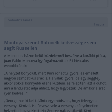
Gobodics Tamás
1 napja
Montoya szerint Antonelli kedvessége sem
segít Russellen
A Mercedes házon belüli küzdelemről beszélve a korábbi pilóta,
Juan Pablo Montoya így fogalmazott az F1 hivatalos
weboldalának:
„A helyzet bonyolult, mert Kimi rohadtul gyors, és emellett
nagyon szimpatikus srác is. Ha valaki gyors, de egy seggfej,
akkor sokkal könnyebb ellene küzdeni, és felépíteni azt a dühöt,
ami a lendületet adja ahhoz, hogy legyőzzük. De amikor a srác
ilyen kedves…”
„George-nak ki kell találnia egy módszert, hogy felvegye a
versenyt Kimivel. Ha felveszi vele a versenyt, kényelmetlen
helyzetbe hozza Kimit. Ha George-nak ez sikerül, Kimi