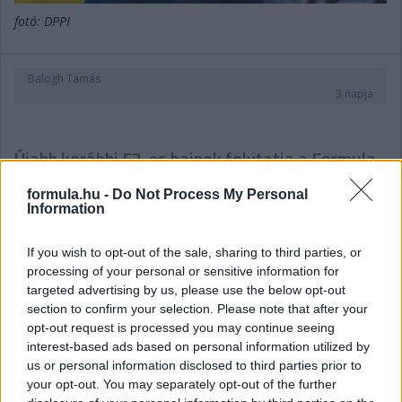
fotó: DPPI
Balogh Tamás
3 napja
Újabb korábbi F2-es bajnok folytatja a Formula-
E-ben
formula.hu -
Do Not Process My Personal
Theo Pourchaire lesz az Opel egyik versenyzője a 2026/2027-es
Information
szezonban a Formula-E-ben – jelentették be kedden. Ezzel
újabb korábbi Formula-2-es bajnok köt ki az elektromos
If you wish to opt-out of the sale, sharing to third parties, or
világbajnokságon: előzőleg Nyck de Vries és Felipe Drugovich is
processing of your personal or sensitive information for
bejárta ezt az utat – előbbi bajnok is lett még a balul elsült F1-
targeted advertising by us, please use the below opt-out
es kitérőjét megelőzően –, most pedig a fő utánpótlás-
section to confirm your selection. Please note that after your
szériában 2023-ban csúcsra érő francia követi a példájukat.
opt-out request is processed you may continue seeing
Pourchaire az Alfa Romeo/Sauber neveltjeként teszt- és
interest-based ads based on personal information utilized by
tartalékpilótai státuszig jutott a Formula-1-ben, de ülést egyszer
us or personal information disclosed to third parties prior to
sem kapott. Rövid időre feltűnt az IndyCarban az Arrow
your opt-out. You may separately opt-out of the further
McLarennél, majd leginkább a sportautózás felé fordult: tavaly