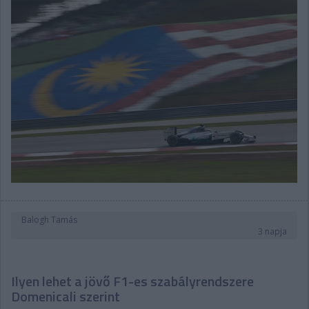
Balogh Tamás
3 napja
Ilyen lehet a jövő F1-es szabályrendszere
Domenicali szerint