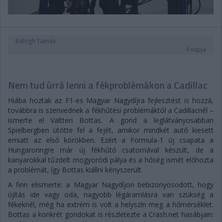
Balogh Tamás
4 napja
Nem tud úrrá lenni a fékproblémákon a Cadillac
Hiába hoztak az F1-es Magyar Nagydíjra fejlesztést is hozzá,
továbbra is szenvednek a fékhűtési problémáktól a Cadillacnél –
ismerte el Valtteri Bottas. A gond a leglátványosabban
Spielbergben ütötte fel a fejét, amikor mindkét autó kiesett
emiatt az első körökben. Ezért a Formula-1 új csapata a
Hungaroringre már új fékhűtő csatornával készült, de a
kanyarokkal tűzdelt mogyoródi pálya és a hőség ismét előhozta
a problémát, így Bottas kiállni kényszerült.
A finn elismerte: a Magyar Nagydíjon bebizonyosodott, hogy
újítás ide vagy oda, nagyobb légáramlásra van szükség a
fékeknél, még ha extrém is volt a helyszín meg a hőmérséklet.
Bottas a konkrét gondokat is részletezte a Crash.net hasábjain: