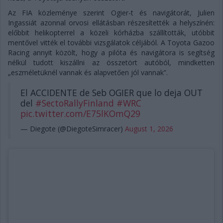
Az FIA közleménye szerint Ogier-t és navigátorát, Julien
Ingassiát azonnal orvosi ellátásban részesítették a helyszínén:
előbbit helikopterrel a közeli kórházba szállították, utóbbit
mentővel vitték el további vizsgálatok céljából. A Toyota Gazoo
Racing annyit közölt, hogy a pilóta és navigátora is segítség
nélkül tudott kiszállni az összetört autóból, mindketten
„eszméletüknél vannak és alapvetően jól vannak”.
El ACCIDENTE de Seb OGIER que lo deja OUT
del
#SectoRallyFinland
#WRC
pic.twitter.com/E75lKOmQ29
— Diegote (@DiegoteSimracer)
August 1, 2026