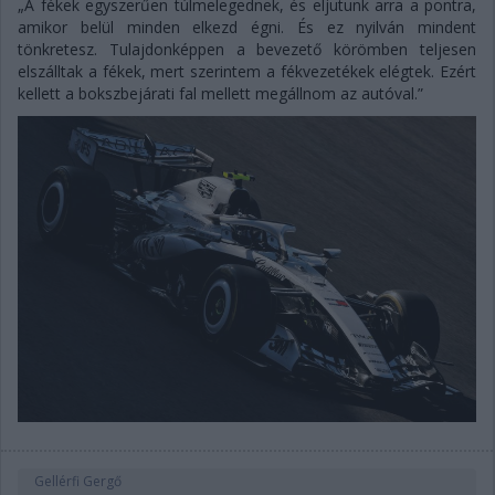
„A fékek egyszerűen túlmelegednek, és eljutunk arra a pontra,
amikor belül minden elkezd égni. És ez nyilván mindent
tönkretesz. Tulajdonképpen a bevezető körömben teljesen
elszálltak a fékek, mert szerintem a fékvezetékek elégtek. Ezért
kellett a bokszbejárati fal mellett megállnom az autóval.”
Gellérfi Gergő