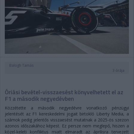
Balogh Tamás
3 órája
Óriási bevétel-visszaesést könyvelhetett el az
F1 a második negyedévben
Közzétette a második negyedévre vonatkozó pénzügyi
jelentését az F1 kereskedelmi jogait birtokló Liberty Media, a
számok pedig jelentős visszaesést mutatnak a 2025-ös szezon
azonos időszakához képest. Ez persze nem meglepő, hiszen a
közel-keleti konfliktus miatt elmaradt az áprilisra tervezett