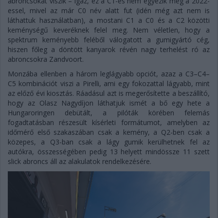
abroncsokat viszik – igaz, ez a C1-es nem egyezik meg a 2022-
essel, mivel az már C0 név alatt fut (idén még azt nem is
láthattuk használatban), a mostani C1 a C0 és a C2 közötti
keménységű keveréknek felel meg. Nem véletlen, hogy a
spektrum keményebb feléből válogatott a gumigyártó cég,
hiszen főleg a döntött kanyarok révén nagy terhelést ró az
abroncsokra Zandvoort.
Monzába ellenben a három leglágyabb opciót, azaz a C3–C4–
C5 kombinációt viszi a Pirelli, ami egy fokozattal lágyabb, mint
az előző évi kiosztás. Ráadásul azt is megerősítette a beszállító,
hogy az Olasz Nagydíjon láthatjuk ismét a bő egy hete a
Hungaroringen debütált, a pilóták körében felemás
fogadtatásban részesült kísérleti formátumot, amelyben az
időmérő első szakaszában csak a kemény, a Q2-ben csak a
közepes, a Q3-ban csak a lágy gumik kerülhetnek fel az
autókra, összességében pedig 13 helyett mindössze 11 szett
slick abroncs áll az alakulatok rendelkezésére.