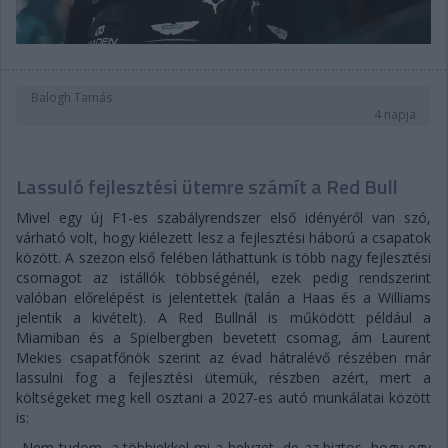
Balogh Tamás
4 napja
Lassuló fejlesztési ütemre számít a Red Bull
Mivel egy új F1-es szabályrendszer első idényéről van szó,
várható volt, hogy kiélezett lesz a fejlesztési háború a csapatok
között. A szezon első felében láthattunk is több nagy fejlesztési
csomagot az istállók többségénél, ezek pedig rendszerint
valóban előrelépést is jelentettek (talán a Haas és a Williams
jelentik a kivételt). A Red Bullnál is működött például a
Miamiban és a Spielbergben bevetett csomag, ám Laurent
Mekies csapatfőnök szerint az évad hátralévő részében már
lassulni fog a fejlesztési ütemük, részben azért, mert a
költségeket meg kell osztani a 2027-es autó munkálatai között
is:
„Nem tudom, a többiekkel mi a helyzet, de az biztos, hogy egy