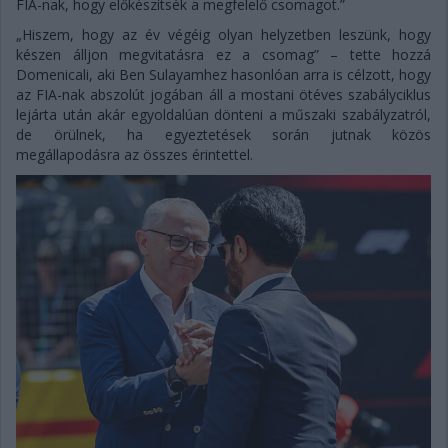
FIA-nak, hogy előkészítsék a megfelelő csomagot.”
„Hiszem, hogy az év végéig olyan helyzetben leszünk, hogy
készen álljon megvitatásra ez a csomag” – tette hozzá
Domenicali, aki Ben Sulayamhez hasonlóan arra is célzott, hogy
az FIA-nak abszolút jogában áll a mostani ötéves szabályciklus
lejárta után akár egyoldalúan dönteni a műszaki szabályzatról,
de örülnek, ha egyeztetések során jutnak közös
megállapodásra az összes érintettel.