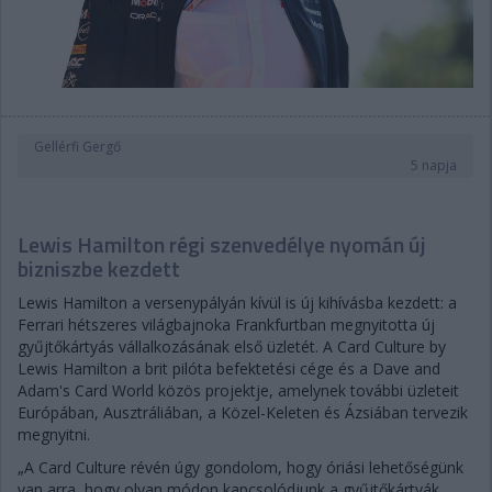
Gellérfi Gergő
5 napja
Lewis Hamilton régi szenvedélye nyomán új
bizniszbe kezdett
Lewis Hamilton a versenypályán kívül is új kihívásba kezdett: a
Ferrari hétszeres világbajnoka Frankfurtban megnyitotta új
gyűjtőkártyás vállalkozásának első üzletét. A Card Culture by
Lewis Hamilton a brit pilóta befektetési cége és a Dave and
Adam's Card World közös projektje, amelynek további üzleteit
Európában, Ausztráliában, a Közel-Keleten és Ázsiában tervezik
megnyitni.
„A Card Culture révén úgy gondolom, hogy óriási lehetőségünk
van arra, hogy olyan módon kapcsolódjunk a gyűjtőkártyák