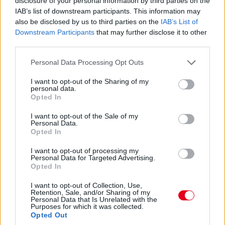
disclosure of your personal information by third parties on the
az ELMS-ben szerepelt, idén pedig a WEC-ben indul a Peugeot
IAB’s list of downstream participants. This information may
gyári pilótájaként. Az F1-gyel sem veszítette el teljesen a
also be disclosed by us to third parties on the
IAB’s List of
kapcsolatot, a Mercedes igazolta le fejlesztőversenyzőnek az
Downstream Participants
that may further disclose it to other
idei esztendőre.
third parties.
A Formula-E egy új kaland lesz Pourchaire számára: „Ez a
Please note that this website/app uses one or more Google
karrierem következő lépése, és a legnagyobb lehetőség, amit
Personal Data Processing Opt Outs
eddig kaptam együléses sorozatokban” – fogalmazott a
services and may gather and store information including but
bejelentés kapcsán a még mindig csupán 22 éves francia. Az
not limited to your visit or usage behaviour. You may click to
I want to opt-out of the Sharing of my
personal data.
Opel egyébként újonnan száll be gyári csapattal a Formula-E a
grant or deny consent to Google and its third-party tags to
Opted In
Gen4-es éra első idényében, a másik pilótájuk várhatóan a
use your data for below specified purposes in below Google
Jaguartól tíz év után már biztosan távozó Mitch Evans lesz.
consent section.
I want to opt-out of the Sale of my
Personal Data.
Opted In
I want to opt-out of processing my
Personal Data for Targeted Advertising.
Opted In
I want to opt-out of Collection, Use,
Retention, Sale, and/or Sharing of my
Personal Data that Is Unrelated with the
Purposes for which it was collected.
Opted Out