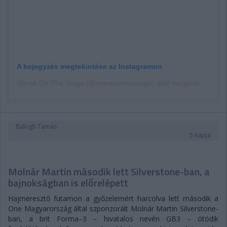
A bejegyzés megtekintése az Instagramon
Marek On The Stage (@marekonthestage) által megosztott bejegyzés
Balogh Tamás
5 napja
Molnár Martin második lett Silverstone-ban, a
bajnokságban is előrelépett
Hajmeresztő futamon a győzelemért harcolva lett második a
One Magyarország által szponzorált Molnár Martin Silverstone-
ban, a brit Forma–3 – hivatalos nevén GB3 – ötödik