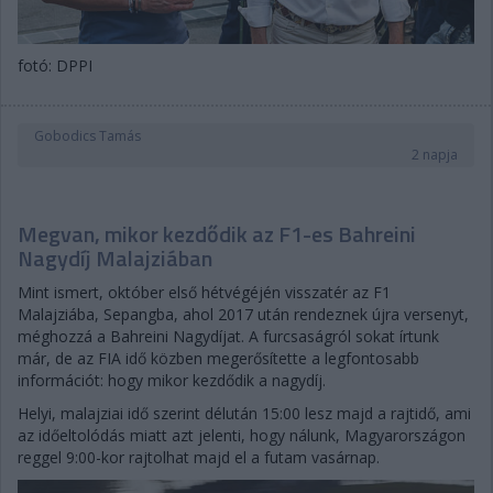
fotó: DPPI
Gobodics Tamás
2 napja
Megvan, mikor kezdődik az F1-es Bahreini
Nagydíj Malajziában
Mint ismert, október első hétvégéjén visszatér az F1
Malajziába, Sepangba, ahol 2017 után rendeznek újra versenyt,
méghozzá a Bahreini Nagydíjat. A furcsaságról sokat írtunk
már, de az FIA idő közben megerősítette a legfontosabb
információt: hogy mikor kezdődik a nagydíj.
Helyi, malajziai idő szerint délután 15:00 lesz majd a rajtidő, ami
az időeltolódás miatt azt jelenti, hogy nálunk, Magyarországon
reggel 9:00-kor rajtolhat majd el a futam vasárnap.