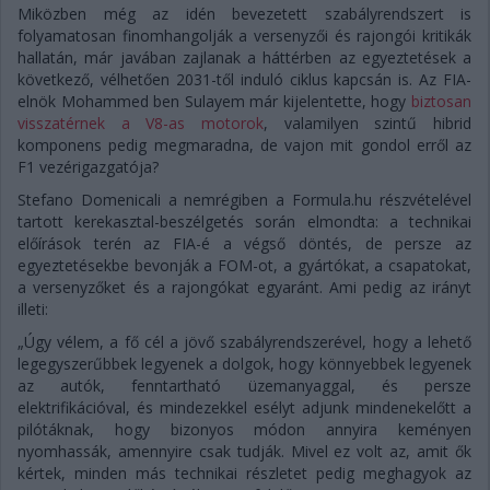
Miközben még az idén bevezetett szabályrendszert is
folyamatosan finomhangolják a versenyzői és rajongói kritikák
hallatán, már javában zajlanak a háttérben az egyeztetések a
következő, vélhetően 2031-től induló ciklus kapcsán is. Az FIA-
elnök Mohammed ben Sulayem már kijelentette, hogy
biztosan
visszatérnek a V8-as motorok
, valamilyen szintű hibrid
komponens pedig megmaradna, de vajon mit gondol erről az
F1 vezérigazgatója?
Stefano Domenicali a nemrégiben a Formula.hu részvételével
tartott kerekasztal-beszélgetés során elmondta: a technikai
előírások terén az FIA-é a végső döntés, de persze az
egyeztetésekbe bevonják a FOM-ot, a gyártókat, a csapatokat,
a versenyzőket és a rajongókat egyaránt. Ami pedig az irányt
illeti:
„Úgy vélem, a fő cél a jövő szabályrendszerével, hogy a lehető
legegyszerűbbek legyenek a dolgok, hogy könnyebbek legyenek
az autók, fenntartható üzemanyaggal, és persze
elektrifikációval, és mindezekkel esélyt adjunk mindenekelőtt a
pilótáknak, hogy bizonyos módon annyira keményen
nyomhassák, amennyire csak tudják. Mivel ez volt az, amit ők
kértek, minden más technikai részletet pedig meghagyok az