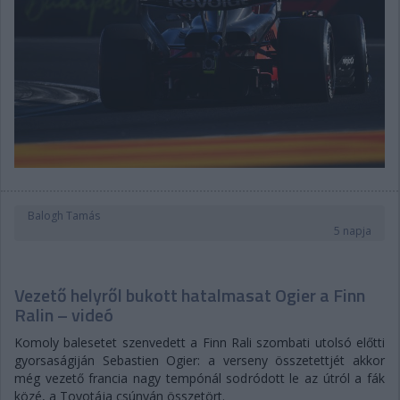
Balogh Tamás
5 napja
Vezető helyről bukott hatalmasat Ogier a Finn
Ralin – videó
Komoly balesetet szenvedett a Finn Rali szombati utolsó előtti
gyorsaságiján Sebastien Ogier: a verseny összetettjét akkor
még vezető francia nagy tempónál sodródott le az útról a fák
közé, a Toyotája csúnyán összetört.