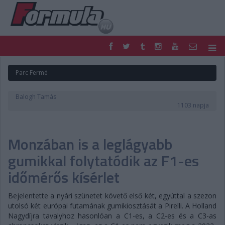
F1
PARC FERMÉ
Parc Fermé
FORMULA
MOTOR
NEMZETKÖZI
HAZAI
Balogh Tamás
RETRO
EGYÉB
1103 napja
PODCAST
SHOP
LIVE
TIPPJÁTÉK
Monzában is a leglágyabb
DIGITÁLIS MAGAZIN
PONTÁLLÁSOK
VERSENYNAPTÁRAK
gumikkal folytatódik az F1-es
időmérős kísérlet
Bejelentette a nyári szünetet követő első két, egyúttal a szezon
utolsó két európai futamának gumikiosztását a Pirelli. A Holland
Nagydíjra tavalyhoz hasonlóan a C1-es, a C2-es és a C3-as