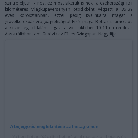
szintre eljutni – nos, ez most sikerült is neki: a csehországi 131
kilométeres világkupaversenyen ötödikként végzett a 35-39
éves korosztályban, ezzel pedig kvalifikálta magát a
gravelkerékpár-világbajnokságra! Erről maga Bottas számolt be
a közösségi oldalán – igaz, a vb-t október 10-11-én rendezik
Ausztráliában, ami ütközik az F1-es Szingapúri Nagydíjjal.
A bejegyzés megtekintése az Instagramon
Valtteri Bottas (@valtteribottas) által megosztott bejegyzés