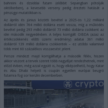
bahreini és dzsiddai futam (előbbit Sepangban pótolják
októberben), a kevesebb verseny pedig érezteti hatását a
pénzügyi mutatókban is.
Az április és június közötti bevétel a 2025-ös 1,22 milliárd
dollárról idén 764 millió dollárra esett vissza, míg a működés
bevétel pedig 293 millió dollárról 73 millió dollárra csökkent az
idei második negyedévben. A teljes korrigált OIBDA (azaz az
értékcsökkenés előtti üzemi eredmény) adatai 361 millió
dollárról 139 millió dollárra csökkentek – ez utóbbi valamivel
több mint 60 százalékos visszaesést jelent.
Persze mindezt majd korrigálhatja a második félév, hiszen
akkor viszont a tervek szerint több nagydíjat rendezhetnek, mint
előző évben, még azzal együtt is, hogy elképzelhető, hogy Katar
és Abu Dhabi helyett is csupán egyetlen európai beugró
futamra fog sor kerülni decemberben.