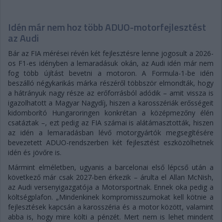
Idén már nem hoz több ADUO-motorfejlesztést
az Audi
Bár az FIA mérései révén két fejlesztésre lenne jogosult a 2026-
os F1-es idényben a lemaradásuk okán, az Audi idén már nem
fog több újítást bevetni a motoron. A Formula-1-be idén
beszálló négykarikás márka részéről többször elmondták, hogy
a hátrányuk nagy része az erőforrásból adódik – amit vissza is
igazolhatott a Magyar Nagydíj, hiszen a karosszériák erősségeit
kidomborító Hungaroringen konkrétan a középmezőny élén
csatáztak –, ezt pedig az FIA számai is alátámasztották, hiszen
az idén a lemaradásban lévő motorgyártók megsegítésére
bevezetett ADUO-rendszerben két fejlesztést eszközölhetnek
idén és jövőre is.
Mármint elméletben, ugyanis a barcelonai első lépcső után a
következő már csak 2027-ben érkezik – árulta el Allan McNish,
az Audi versenyigazgatója a Motorsportnak. Ennek oka pedig a
költségplafon. „Mindenkinek kompromisszumokat kell kötnie a
fejlesztések kapcsán a karosszéria és a motor között, valamint
abba is, hogy mire költi a pénzét. Mert nem is lehet mindent