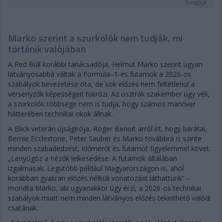
5 napja
Marko szerint a szurkolók nem tudják, mi
történik valójában
A Red Bull korábbi tanácsadója, Helmut Marko szerint ugyan
látványosabbá váltak a Formula–1-es futamok a 2026-os
szabályok bevezetése óta, de sok előzés nem feltétlenül a
versenyzők képességeit tükrözi. Az osztrák szakember úgy véli,
a szurkolók többsége nem is tudja, hogy számos manőver
hátterében technikai okok állnak.
A Blick veterán újságírója, Roger Benoit arról írt, hogy barátai,
Bernie Ecclestone, Peter Sauber és Marko továbbra is szinte
minden szabadedzést, időmérőt és futamot figyelemmel követ.
„Lenyűgöz a nézők lelkesedése. A futamok általában
izgalmasak. Legutóbb például Magyarországon is, ahol
korábban gyakran előzés nélküli vonatozást láthattunk” –
mondta Marko, aki ugyanakkor úgy érzi, a 2026-os technikai
szabályok miatt nem minden látványos előzés tekinthető valódi
csatának.