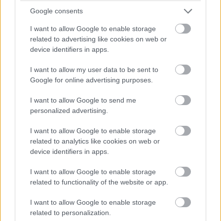
Google consents
I want to allow Google to enable storage
related to advertising like cookies on web or
device identifiers in apps.
Balogh Tamás
3 napja
I want to allow my user data to be sent to
Google for online advertising purposes.
Newey biztos benne, hogy Alonso marad az
I want to allow Google to send me
Aston Martinnál
personalized advertising.
Meggyőződése Adrian Newey-nak, hogy Fernando Alonso
élvezi, hogy az Aston Martin projekt részese lehet, és biztos
I want to allow Google to enable storage
benne, hogy ez a jövőben is így marad. Bár a korábbi hetekben
related to analytics like cookies on web or
felröppentek találgatások arról, hogy a kétszeres F1-es
device identifiers in apps.
világbajnok akár egy utolsó időszakra visszatérhet az Alpine-
hoz, maga a spanyol többször is hűségesküt tett az Aston
I want to allow Google to enable storage
mellett – igaz, a szavai azért arra engednek következtetni, hogy
related to functionality of the website or app.
az még nem dőlt el, hogy versenyzői minőségben teszi-e ezt,
mivel utalt rá, hogy az új szabályrendszerben már nem élvezi
I want to allow Google to enable storage
annyira a vezetést mindig.
related to personalization.