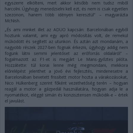
egyszerre elkölteni, mert akkor később nem tudsz miből
harcolni. Úgyhogy menedzselni kell ezt, és nem is csak egyetlen
szezonon, hanem több idényen keresztül” – magyarázta
McNish.
„És ami minket illet az ADUO kapcsán: Barcelonában egyből
hoztunk valamit, ami egy apró módosítás volt, de remekül
működött és segített az utunkon. És aztán azt mondanám, a
nagyobb részek 2027-ben fognak érkezni, úgyhogy addig nem
fogunk látni semmi jelentőset az erőforrás oldaláról” –
fogalmazott az F1-et is megjárt Le Mans-győztes pilóta.
Hozzátette: túl korai lenne még megmondani, mekkora
előrelépést jelenthet a jövő évi fejlesztés, mindenesetre a
Barcelonában bevetett frissített motor hozta a várakozásokat,
Nico Hülkenberg szerint főként vezethetőség terén – hogyan
reagál a motor a gázpedál használatára, hogyan adja le a
nyomatékot, eléggé simán és konzisztensen működik-e – értek
el javulást.