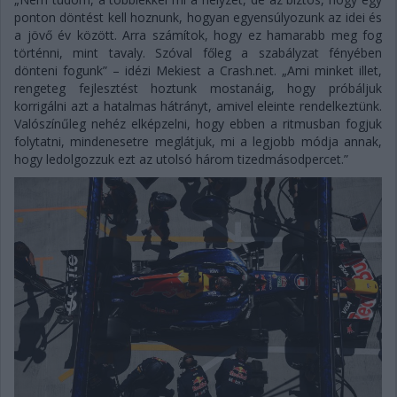
ponton döntést kell hoznunk, hogyan egyensúlyozunk az idei és
a jövő év között. Arra számítok, hogy ez hamarabb meg fog
történni, mint tavaly. Szóval főleg a szabályzat fényében
dönteni fogunk” – idézi Mekiest a Crash.net. „Ami minket illet,
rengeteg fejlesztést hoztunk mostanáig, hogy próbáljuk
korrigálni azt a hatalmas hátrányt, amivel eleinte rendelkeztünk.
Valószínűleg nehéz elképzelni, hogy ebben a ritmusban fogjuk
folytatni, mindenesetre meglátjuk, mi a legjobb módja annak,
hogy ledolgozzuk ezt az utolsó három tizedmásodpercet.”