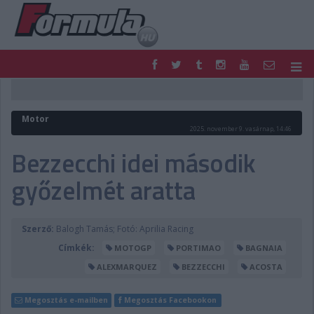
F1
PARC FERMÉ
FORMULA
MOTOR
Motor
NEMZETKÖZI
HAZAI
2025. november 9. vasárnap, 14:46
RETRO
EGYÉB
Bezzecchi idei második
PODCAST
SHOP
győzelmét aratta
LIVE
TIPPJÁTÉK
DIGITÁLIS MAGAZIN
PONTÁLLÁSOK
VERSENYNAPTÁRAK
Szerző:
Balogh Tamás; Fotó: Aprilia Racing
Címkék:
MOTOGP
PORTIMAO
BAGNAIA
ALEXMARQUEZ
BEZZECCHI
ACOSTA
Megosztás e-mailben
Megosztás Facebookon