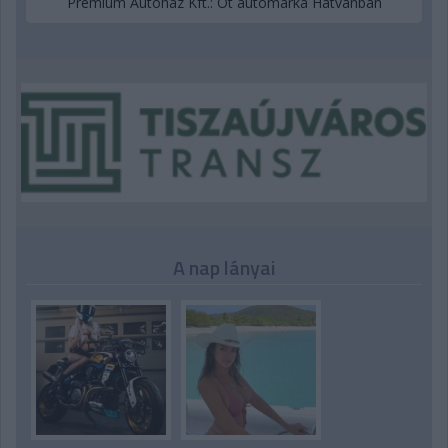
Prémium Autóház Kft.: Öt autómárka Hatvanban
A nap lányai