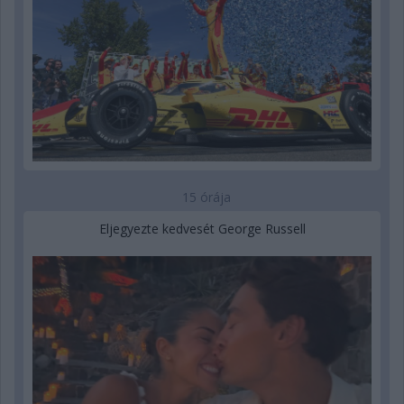
15 órája
Eljegyezte kedvesét George Russell