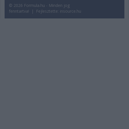
© 2026 Formula.hu - Minden jog
fenntartva! | Fejlesztette:
insource.hu