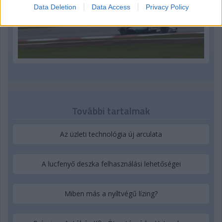
Data Deletion
Data Access
Privacy Policy
További tartalmak
Az üzleti technológia új arculata
A lucfenyő deszka felhasználási lehetőségei
Miben más a nyíltvégű lízing?