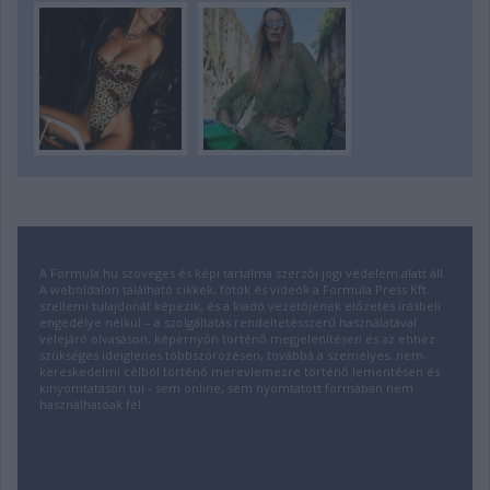
A Formula.hu szöveges és képi tartalma szerzői jogi védelem alatt áll.
A weboldalon található cikkek, fotók és videók a Formula Press Kft.
szellemi tulajdonát képezik, és a kiadó vezetőjének előzetes írásbeli
engedélye nélkül – a szolgáltatás rendeltetésszerű használatával
velejáró olvasáson, képernyőn történő megjelenítésen és az ehhez
szükséges ideiglenes többszörözésen, továbbá a személyes, nem-
kereskedelmi célból történő merevlemezre történő lementésen és
kinyomtatáson túl - sem online, sem nyomtatott formában nem
használhatóak fel.