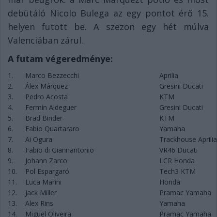
debütáló Nicolo Bulega az egy pontot érő 15.
helyen futott be. A szezon egy hét múlva
Valenciában zárul.
A futam végeredménye:
1.
Marco Bezzecchi
Aprilia
2.
Álex Márquez
Gresini Ducati
3.
Pedro Acosta
KTM
4.
Fermín Aldeguer
Gresini Ducati
5.
Brad Binder
KTM
6.
Fabio Quartararo
Yamaha
7.
Ai Ogura
Trackhouse Aprilia
8.
Fabio di Giannantonio
VR46 Ducati
9.
Johann Zarco
LCR Honda
10.
Pol Espargaró
Tech3 KTM
11.
Luca Marini
Honda
12.
Jack Miller
Pramac Yamaha
13.
Alex Rins
Yamaha
14.
Miguel Oliveira
Pramac Yamaha