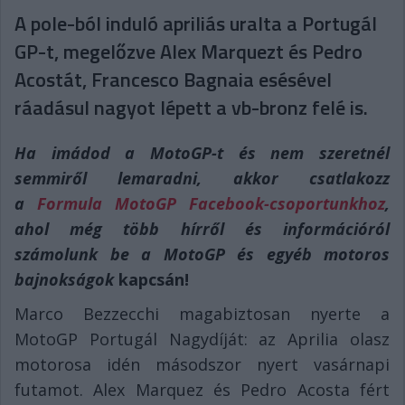
A pole-ból induló apriliás uralta a Portugál
GP-t, megelőzve Alex Marquezt és Pedro
Acostát, Francesco Bagnaia esésével
ráadásul nagyot lépett a vb-bronz felé is.
Ha imádod a MotoGP-t és nem szeretnél
semmiről lemaradni, akkor csatlakozz
a
Formula MotoGP Facebook-csoportunkhoz
,
ahol még több hírről és információról
számolunk be a MotoGP és egyéb motoros
bajnokságok
kapcsán!
Marco Bezzecchi magabiztosan nyerte a
MotoGP Portugál Nagydíját: az Aprilia olasz
motorosa idén másodszor nyert vasárnapi
futamot. Alex Marquez és Pedro Acosta fért