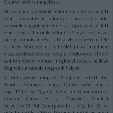
Quartararót is megelőzte.
Bezzecchi a „második félidőben” sem remegett
meg, magabiztos előnnyel húzta be idei
második nagydíjgyőzelmét az Apriliával (ő lett
zsinórban a hatodik különböző nyertes), ezzel
pedig komoly lépést tett a vb-bronzérem felé
is. Alex Marquez és a fináléban rá majdnem
visszazárkózó Acosta még a pódiumon, utóbbi
szintén három pontra megközelítette a nullázó
Bagnaiát a tabella negyedik helyén.
A dobogósok mögött Aldeguer futott be,
Binder áthámozta magát Quartararón, míg a
top 10-be Ai Ogura, Fabio di Giannantonio,
Johann Zarco és a Maverick Vinalest
helyettesítő Pol Espargaro fért még be. És ha
már beugrók: a Marc Marquezt pótló és most