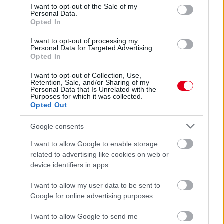
consent section.
I want to opt-out of the Sale of my
Personal Data.
Opted In
I want to opt-out of processing my
Personal Data for Targeted Advertising.
Opted In
I want to opt-out of Collection, Use,
Retention, Sale, and/or Sharing of my
Personal Data that Is Unrelated with the
Purposes for which it was collected.
Opted Out
Google consents
I want to allow Google to enable storage
4 napja
related to advertising like cookies on web or
device identifiers in apps.
Hakkinen megtartaná a Norris-Piastri párost a
McLarennél, nem borítaná fel Verstappenért
I want to allow my user data to be sent to
Google for online advertising purposes.
I want to allow Google to send me