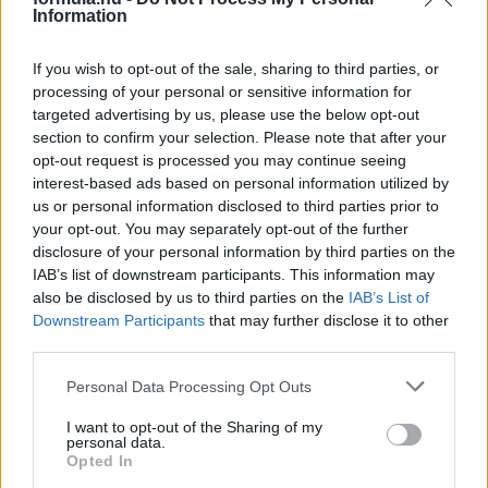
Kerékpáros világbajnokságra kvalifikálta magát Bottas az
Information
F1-es nyári szünetben
If you wish to opt-out of the sale, sharing to third parties, or
processing of your personal or sensitive information for
targeted advertising by us, please use the below opt-out
section to confirm your selection. Please note that after your
opt-out request is processed you may continue seeing
interest-based ads based on personal information utilized by
us or personal information disclosed to third parties prior to
your opt-out. You may separately opt-out of the further
disclosure of your personal information by third parties on the
IAB’s list of downstream participants. This information may
also be disclosed by us to third parties on the
IAB’s List of
Downstream Participants
that may further disclose it to other
third parties.
Please note that this website/app uses one or more Google
Personal Data Processing Opt Outs
services and may gather and store information including but
3 napja
not limited to your visit or usage behaviour. You may click to
I want to opt-out of the Sharing of my
personal data.
Montoya szerint Antonelli kedvessége sem segít
grant or deny consent to Google and its third-party tags to
Opted In
Russellen
use your data for below specified purposes in below Google