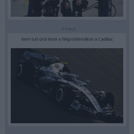
4 napja
Nem tud úrrá lenni a fékproblémákon a Cadillac