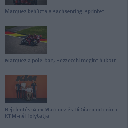
Marquez behúzta a sachsenringi sprintet
Marquez a pole-ban, Bezzecchi megint bukott
Bejelentés: Alex Marquez és Di Giannantonio a
KTM-nél folytatja