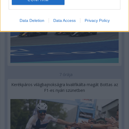
Data Deletion
Data Access
Privacy Policy
7 órája
Kerékpáros világbajnokságra kvalifikálta magát Bottas az
F1-es nyári szünetben