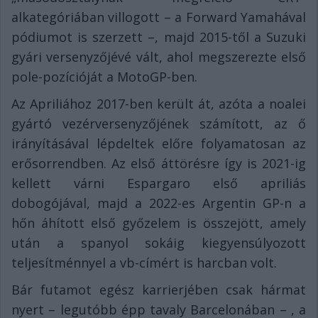
alkategóriában villogott – a Forward Yamahával
pódiumot is szerzett –, majd 2015-től a Suzuki
gyári versenyzőjévé vált, ahol megszerezte első
pole-pozícióját a MotoGP-ben.
Az Apriliához 2017-ben került át, azóta a noalei
gyártó vezérversenyzőjének számított, az ő
irányításával lépdeltek előre folyamatosan az
erősorrendben. Az első áttörésre így is 2021-ig
kellett várni Espargaro első apriliás
dobogójával, majd a 2022-es Argentin GP-n a
hőn áhított első győzelem is összejött, amely
után a spanyol sokáig kiegyensúlyozott
teljesítménnyel a vb-címért is harcban volt.
Bár futamot egész karrierjében csak hármat
nyert – legutóbb épp tavaly Barcelonában – , a