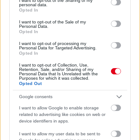
not limited to your visit or usage behaviour. You may click to
I want to opt-out of the Sharing of my
personal data.
grant or deny consent to Google and its third-party tags to
Opted In
use your data for below specified purposes in below Google
consent section.
I want to opt-out of the Sale of my
Personal Data.
Opted In
I want to opt-out of processing my
Personal Data for Targeted Advertising.
Opted In
I want to opt-out of Collection, Use,
Retention, Sale, and/or Sharing of my
Kövess minket a Facebookon
Personal Data that Is Unrelated with the
Purposes for which it was collected.
Opted Out
Google consents
I want to allow Google to enable storage
Parc Fermé
related to advertising like cookies on web or
device identifiers in apps.
1 perce
I want to allow my user data to be sent to
Sajtó: Az Aston Martintól érkezik Lambiase utódja a Red