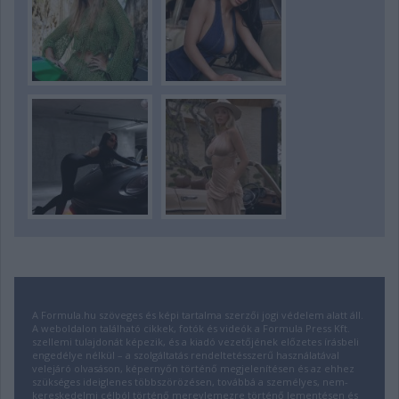
A Formula.hu szöveges és képi tartalma szerzői jogi védelem alatt áll.
A weboldalon található cikkek, fotók és videók a Formula Press Kft.
szellemi tulajdonát képezik, és a kiadó vezetőjének előzetes írásbeli
engedélye nélkül – a szolgáltatás rendeltetésszerű használatával
velejáró olvasáson, képernyőn történő megjelenítésen és az ehhez
szükséges ideiglenes többszörözésen, továbbá a személyes, nem-
kereskedelmi célból történő merevlemezre történő lementésen és