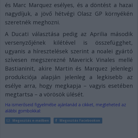
és Marc Marquez esélyes, és a döntést a hazai
nagydíjuk, a jövő hétvégi Olasz GP környékén
szeretnék meghozni.
A Ducati választása pedig az Aprilia második
versenyzőjének kilétével is összefügghet,
ugyanis a híresztelések szerint a noalei gyártó
szívesen megszerezné Maverick Vinales mellé
Bastianinit, akire Martin és Marquez jelenlegi
produkciója alapján jelenleg a legkisebb az
esélye arra, hogy megkapja – vagyis esetében
megtartsa – a vörösök ülését.
Ha ismerőseid figyelmébe ajánlanád a cikket, megteheted az
alábbi gombokkal:
Megosztás e-mailben
Megosztás Facebookon