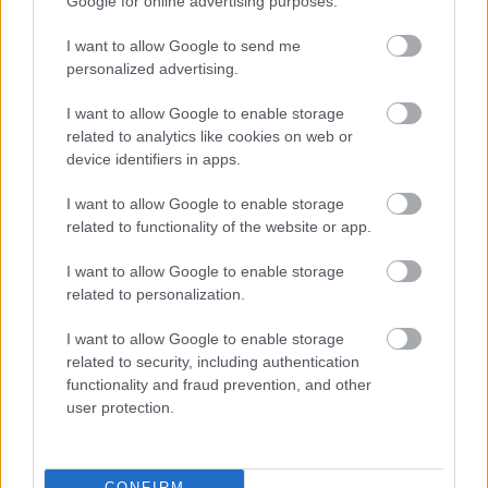
Google for online advertising purposes.
Bullhoz?
I want to allow Google to send me
personalized advertising.
I want to allow Google to enable storage
related to analytics like cookies on web or
device identifiers in apps.
I want to allow Google to enable storage
related to functionality of the website or app.
I want to allow Google to enable storage
related to personalization.
I want to allow Google to enable storage
4 órája
related to security, including authentication
functionality and fraud prevention, and other
Óriási bevétel-visszaesést könyvelhetett el az F1 a
user protection.
második negyedévben
CONFIRM