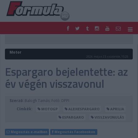
F1
PARC FERMÉ
FORMULA
MOTOR
Motor
NEMZETKÖZI
HAZAI
2024. május 23. csütörtök, 15:28
RETRO
EGYÉB
Espargaro bejelentette: az
PODCAST
SHOP
év végén visszavonul
LIVE
TIPPJÁTÉK
DIGITÁLIS MAGAZIN
PONTÁLLÁSOK
VERSENYNAPTÁRAK
Szerző:
Balogh Tamás; Fotó: DPPI
Címkék:
MOTOGP
ALEIXESPARGARO
APRILIA
ESPARGARO
VISSZAVONULÁS
Megosztás e-mailben
Megosztás Facebookon