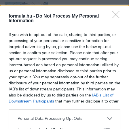
formula.hu -
Do Not Process My Personal
Information
If you wish to opt-out of the sale, sharing to third parties, or
Egy világbajnok és egy újonc a Gresini Ducatinál
processing of your personal or sensitive information for
targeted advertising by us, please use the below opt-out
section to confirm your selection. Please note that after your
opt-out request is processed you may continue seeing
interest-based ads based on personal information utilized by
Hallgasd meg a Formula Podcast
us or personal information disclosed to third parties prior to
legfrissebb adását!
your opt-out. You may separately opt-out of the further
disclosure of your personal information by third parties on the
IAB’s list of downstream participants. This information may
also be disclosed by us to third parties on the
IAB’s List of
Downstream Participants
that may further disclose it to other
third parties.
Please note that this website/app uses one or more Google
Personal Data Processing Opt Outs
services and may gather and store information including but