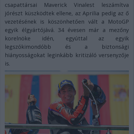
csapattársai Maverick Vinalest leszámítva
jórészt küszködtek ellene, az Aprilia pedig az ő
vezetésének is köszönhetően vált a MotoGP
egyik élgyártójává. 34 évesen már a mezőny
korelnöke idén, egyúttal az egyik
legszókimondóbb és a biztonsági
hiányosságokat leginkább kritizáló versenyzője
is.