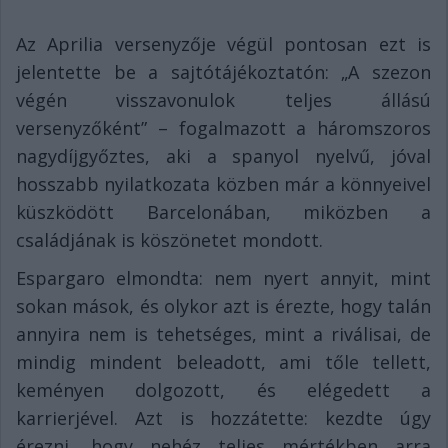
Az Aprilia versenyzője végül pontosan ezt is
jelentette be a sajtótájékoztatón: „A szezon
végén visszavonulok teljes állású
versenyzőként” – fogalmazott a háromszoros
nagydíjgyőztes, aki a spanyol nyelvű, jóval
hosszabb nyilatkozata közben már a könnyeivel
küszködött Barcelonában, miközben a
családjának is köszönetet mondott.
Espargaro elmondta: nem nyert annyit, mint
sokan mások, és olykor azt is érezte, hogy talán
annyira nem is tehetséges, mint a riválisai, de
mindig mindent beleadott, ami tőle tellett,
keményen dolgozott, és elégedett a
karrierjével. Azt is hozzátette: kezdte úgy
érezni, hogy nehéz teljes mértékben arra