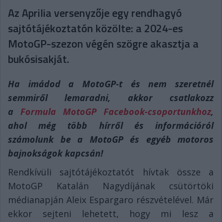
Az Aprilia versenyzője egy rendhagyó
sajtótájékoztatón közölte: a 2024-es
MotoGP-szezon végén szögre akasztja a
bukósisakját.
Ha imádod a MotoGP-t és nem szeretnél
semmiről lemaradni, akkor csatlakozz
a
Formula MotoGP Facebook-csoportunkhoz
,
ahol még több hírről és információról
számolunk be a MotoGP és egyéb motoros
bajnokságok kapcsán!
Rendkívüli sajtótájékoztatót hívtak össze a
MotoGP Katalán Nagydíjának csütörtöki
médianapján Aleix Espargaro részvételével. Már
ekkor sejteni lehetett, hogy mi lesz a