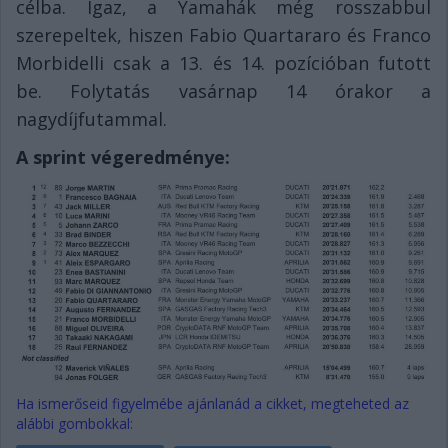
célba. Igaz, a Yamahák még rosszabbul
szerepeltek, hiszen Fabio Quartararo és Franco
Morbidelli csak a 13. és 14. pozícióban futott
be. Folytatás vasárnap 14 órakor a
nagydíjfutammal.
A sprint végeredménye:
Ha ismerőseid figyelmébe ajánlanád a cikket, megteheted az
alábbi gombokkal: