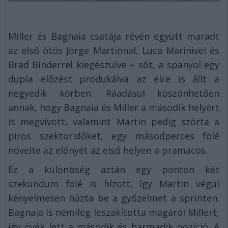
Miller és Bagnaia csatája révén együtt maradt
az első ötös Jorge Martinnal, Luca Marinivel és
Brad Binderrel kiegészülve – sőt, a spanyol egy
dupla előzést produkálva az élre is állt a
negyedik körben. Ráadásul köszönhetően
annak, hogy Bagnaia és Miller a második helyért
is megvívott, valamint Martin pedig szórta a
piros szektoridőket, egy másodperces fölé
növelte az előnyét az első helyen a pramacos.
Ez a különbség aztán egy ponton két
szekundum fölé is hízott, így Martin végül
kényelmesen húzta be a győzelmet a sprinten.
Bagnaia is némileg leszakította magáról Millert,
így övék lett a második és harmadik pozíció. A