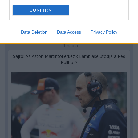
CONFIRM
Data Deletion
Data Access
Privacy Policy
1 napja
Sajtó: Az Aston Martintól érkezik Lambiase utódja a Red
Bullhoz?