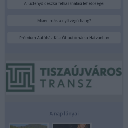
A lucfenyő deszka felhasználási lehetőségei
Miben más a nyíltvégű lízing?
Prémium Autóház Kft.: Öt autómárka Hatvanban
A nap lányai