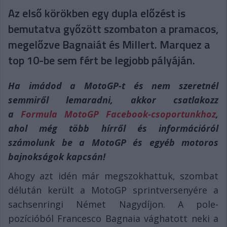
Az első körökben egy dupla előzést is
bemutatva győzött szombaton a pramacos,
megelőzve Bagnaiát és Millert. Marquez a
top 10-be sem fért be legjobb pályáján.
Ha imádod a MotoGP-t és nem szeretnél
semmiről lemaradni, akkor csatlakozz
a
Formula MotoGP Facebook-csoportunkhoz
,
ahol még több hírről és információról
számolunk be a MotoGP és egyéb motoros
bajnokságok kapcsán!
Ahogy azt idén már megszokhattuk, szombat
délután került a MotoGP sprintversenyére a
sachsenringi Német Nagydíjon. A pole-
pozícióból Francesco Bagnaia vághatott neki a