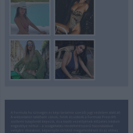
A Formula.hu szöveges és képi tartalma szerzői jogi védelem alatt áll.
A weboldalon található cikkek, fotók és videók a Formula Press Kft.
szellemi tulajdonát képezik, és a kiadó vezetőjének előzetes írásbeli
engedélye nélkül – a szolgáltatás rendeltetésszerű használatával
velejáró olvasáson, képernyőn történő megjelenítésen és az ehhez