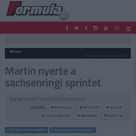
F1
PARC FERMÉ
FORMULA
MOTOR
Motor
NEMZETKÖZI
HAZAI
2023. június 17. szombat, 15:25
RETRO
EGYÉB
Martin nyerte a
PODCAST
SHOP
sachsenringi sprintet
LIVE
TIPPJÁTÉK
DIGITÁLIS MAGAZIN
PONTÁLLÁSOK
VERSENYNAPTÁRAK
Szerző:
Balogh Tamás; Fotó: MotoGP Media
Címkék:
MARQUEZ
MOTOGP
MILLER
SACHSENRING
BAGNAIA
MARTIN
Megosztás e-mailben
Megosztás Facebookon