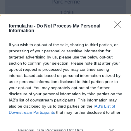
Parc Fermé
1 órája
Hamarosan leáll az idei F1-es fejlesztésekkel a Cadillac
formula.hu -
Do Not Process My Personal
Information
If you wish to opt-out of the sale, sharing to third parties, or
processing of your personal or sensitive information for
targeted advertising by us, please use the below opt-out
section to confirm your selection. Please note that after your
opt-out request is processed you may continue seeing
interest-based ads based on personal information utilized by
us or personal information disclosed to third parties prior to
your opt-out. You may separately opt-out of the further
disclosure of your personal information by third parties on the
IAB’s list of downstream participants. This information may
also be disclosed by us to third parties on the
IAB’s List of
Downstream Participants
that may further disclose it to other
1 napja
third parties.
Az F1-es Német Nagydíj „mindenképpen megvalósul”
Please note that this website/app uses one or more Google
Personal Data Processing Opt Outs