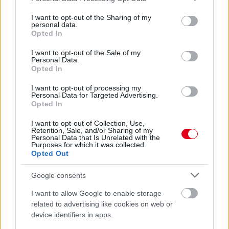
Domenicali szerint
services and may gather and store information including but
not limited to your visit or usage behaviour. You may click to
I want to opt-out of the Sharing of my
personal data.
grant or deny consent to Google and its third-party tags to
Opted In
use your data for below specified purposes in below Google
consent section.
I want to opt-out of the Sale of my
Personal Data.
Opted In
I want to opt-out of processing my
Personal Data for Targeted Advertising.
Opted In
I want to opt-out of Collection, Use,
Retention, Sale, and/or Sharing of my
Personal Data that Is Unrelated with the
Purposes for which it was collected.
Opted Out
1 napja
Google consents
„Jó látni, hogy közel az álom” – Camara az F1-es
pletykákról
I want to allow Google to enable storage
related to advertising like cookies on web or
device identifiers in apps.