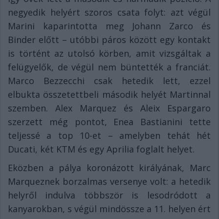
negyedik helyért szoros csata folyt: azt végül
Marini kaparintotta meg Johann Zarco és
Binder előtt – utóbbi páros között egy kontakt
is történt az utolsó körben, amit vizsgáltak a
felügyelők, de végül nem büntették a franciát.
Marco Bezzecchi csak hetedik lett, ezzel
elbukta összetettbeli második helyét Martinnal
szemben. Alex Marquez és Aleix Espargaro
szerzett még pontot, Enea Bastianini tette
teljessé a top 10-et – amelyben tehát hét
Ducati, két KTM és egy Aprilia foglalt helyet.
Eközben a pálya koronázott királyának, Marc
Marqueznek borzalmas versenye volt: a hetedik
helyről indulva többször is lesodródott a
kanyarokban, s végül mindössze a 11. helyen ért