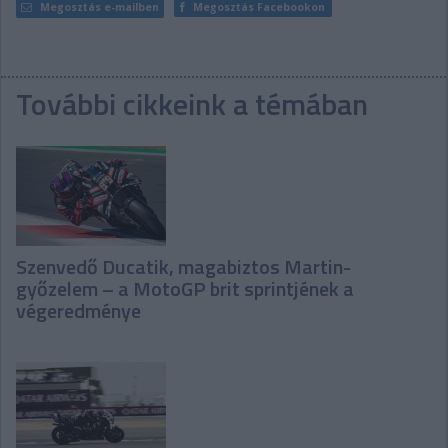
Megosztás e-mailben
Megosztás Facebookon
További cikkeink a témában
Szenvedő Ducatik, magabiztos Martin-
győzelem – a MotoGP brit sprintjének a
végeredménye