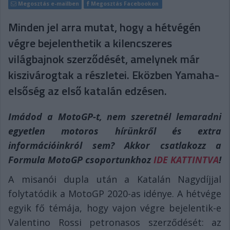
Megosztás e-mailben
Megosztás Facebookon
Minden jel arra mutat, hogy a hétvégén
végre bejelenthetik a kilencszeres
világbajnok szerződését, amelynek már
kiszivárogtak a részletei. Eközben Yamaha-
elsőség az első katalán edzésen.
Imádod a MotoGP-t, nem szeretnél lemaradni
egyetlen motoros hírünkről és extra
információinkról sem? Akkor csatlakozz a
Formula MotoGP csoportunkhoz
IDE KATTINTVA
!
A misanói dupla után a Katalán Nagydíjjal
folytatódik a MotoGP 2020-as idénye. A hétvége
egyik fő témája, hogy vajon végre bejelentik-e
Valentino Rossi petronasos szerződését: az