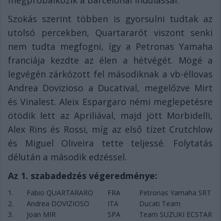
Szokás szerint többen is gyorsulni tudtak az
utolsó percekben, Quartararót viszont senki
nem tudta megfogni, így a Petronas Yamaha
franciája kezdte az élen a hétvégét. Mögé a
legvégén zárkózott fel másodiknak a vb-éllovas
Andrea Dovizioso a Ducatival, megelőzve Mirt
és Vinalest. Aleix Espargaro némi meglepetésre
ötödik lett az Apriliával, majd jött Morbidelli,
Alex Rins és Rossi, míg az első tízet Crutchlow
és Miguel Oliveira tette teljessé. Folytatás
délután a második edzéssel.
Az 1. szabadedzés végeredménye:
1.
Fabio QUARTARARO
FRA
Petronas Yamaha SRT
2.
Andrea DOVIZIOSO
ITA
Ducati Team
3.
Joan MIR
SPA
Team SUZUKI ECSTAR