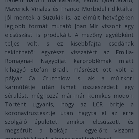
Maverick Vinales és Franco Morbidelli diktálta.
Jól mentek a Suzukik is, az elmúlt hétvégéken
legjobb formát mutató Joan Mir viszont egy
elcsúszást is produkált. A mezőny egyébként
teljes volt, s ez kisebbfajta csodának
tekinthető: egyrészt visszatért az Emilia-
Romagna-i Nagydíjat karproblémák miatt
kihagyó Stefan Bradl, másrészt ott volt a
pályán Cal Crutchlow is, aki a múltkori
karműtétje után ismét összeszedett egy
sérülést, méghozzá már-már komikus módon.
Történt ugyanis, hogy az LCR britje a
koronavírustesztje után hagyta el az erre
szolgáló épületet, amikor elcsúszott és
megsérült a bokája – egyelőre viszont
megpróbálkozik a barcelonai indulással.