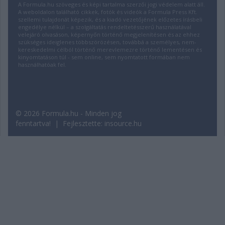
A Formula.hu szöveges és képi tartalma szerzői jogi védelem alatt áll.
A weboldalon található cikkek, fotók és videók a Formula Press Kft.
szellemi tulajdonát képezik, és a kiadó vezetőjének előzetes írásbeli
engedélye nélkül – a szolgáltatás rendeltetésszerű használatával
velejáró olvasáson, képernyőn történő megjelenítésen és az ehhez
szükséges ideiglenes többszörözésen, továbbá a személyes, nem-
kereskedelmi célból történő merevlemezre történő lementésen és
kinyomtatáson túl - sem online, sem nyomtatott formában nem
használhatóak fel.
© 2026 Formula.hu - Minden jog
fenntartva! | Fejlesztette:
insource.hu