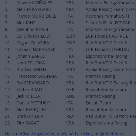
4.
Maverick VIÑALES
SPA
Monster Energy Yamaha
5.
Aleix ESPARGARO
SPA
Aprilia Racing Team Gresi
6.
Franco MORBIDELLI
ITA
Petronas Yamaha SRT
7.
Alex RINS
SPA
Team SUZUKI ECSTAR
8.
Valentino ROSSI
ITA
Monster Energy Yamaha
9.
Cal CRUTCHLOW
GBR
LCR Honda CASTROL
10.
Miguel OLIVEIRA
POR
Red Bull KTM Tech 3
11.
Takaaki NAKAGAMI
JPN
LCR Honda IDEMITSU
12.
Johann ZARCO
FRA
Esponsorama Racing
13.
Iker LECUONA
SPA
Red Bull KTM Tech 3
14.
Bradley SMITH
GBR
Aprilia Racing Team Gresi
15.
Francesco BAGNAIA
ITA
Pramac Racing
16.
Pol ESPARGARO
SPA
Red Bull KTM Factory Ra
17.
Stefan BRADL
GER
Repsol Honda Team
18.
Jack MILLER
AUS
Pramac Racing
19.
Danilo PETRUCCI
ITA
Ducati Team
20.
Alex MARQUEZ
SPA
Repsol Honda Team
21.
Brad BINDER
RSA
Red Bull KTM Factory Ra
22.
Tito RABAT
SPA
Esponsorama Racing
Ha ismerőseid figyelmébe ajánlanád a cikket, megteheted az