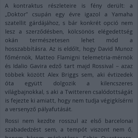
A kontraktus részleteire is fény derült: a
„Doktor” csupán egy évre igazol a Yamaha
szatellit gárdájához, s bár konkrét opció nem
lesz a szerződésben, kölcsönös elégedettség
okán természetesen lehet mód a
hosszabbításra. Az is eldőlt, hogy David Munoz
főmérnök, Matteo Flamigni telemetria-mérnök
és Idalio Gavira edző tart majd Rossival – azaz
többek között Alex Briggs sem, aki évtizedek
óta együtt dolgozik a kilencszeres
világbajnokkal, s aki a Twitteren csalódottságát
is fejezte ki amiatt, hogy nem tudja végigkísérni
a versenyző pályafutását.
Rossi nem kezdte rosszul az első barcelonai
szabadedzést sem, a tempót viszont nem ő,
hanem három márkatársa, Fabio Quartararo,