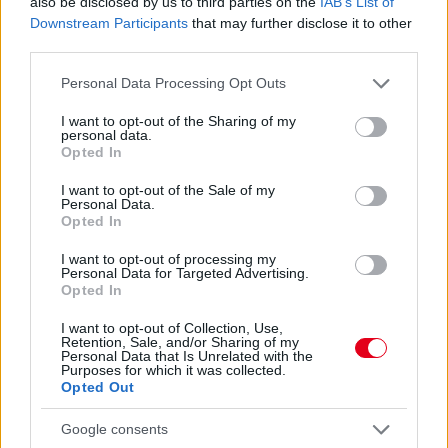
also be disclosed by us to third parties on the
IAB’s List of
Downstream Participants
that may further disclose it to other
5 napja
third parties.
Újabb korábbi F2-es bajnok folytatja a Formula-E-ben
Please note that this website/app uses one or more Google
Personal Data Processing Opt Outs
services and may gather and store information including but
not limited to your visit or usage behaviour. You may click to
I want to opt-out of the Sharing of my
personal data.
grant or deny consent to Google and its third-party tags to
Opted In
use your data for below specified purposes in below Google
consent section.
I want to opt-out of the Sale of my
Personal Data.
Opted In
I want to opt-out of processing my
Personal Data for Targeted Advertising.
Opted In
I want to opt-out of Collection, Use,
Retention, Sale, and/or Sharing of my
Personal Data that Is Unrelated with the
Purposes for which it was collected.
Opted Out
További tartalmak
Google consents