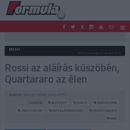
F1
PARC FERMÉ
FORMULA
MOTOR
Motor
NEMZETKÖZI
HAZAI
2020. szeptember 25. péntek, 10:45
RETRO
EGYÉB
Rossi az aláírás küszöbén,
PODCAST
SHOP
Quartararo az élen
LIVE
TIPPJÁTÉK
DIGITÁLIS MAGAZIN
PONTÁLLÁSOK
VERSENYNAPTÁRAK
Szerző:
Balogh Tamás; Fotó: DPPI
Címkék:
MOTOGP
ROSSI
BARCELONA
CRUTCHLOW
KATALÁNNAGYDÍJ
QUARTARARO
MIR