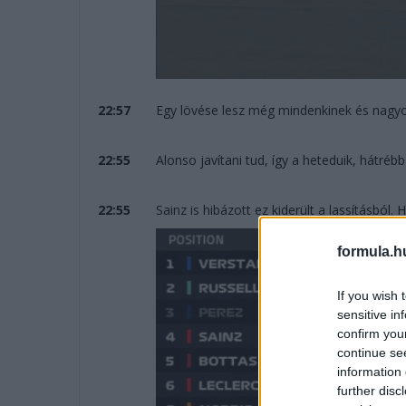
22:57
Egy lövése lesz még mindenkinek és nagyo
22:55
Alonso javítani tud, így a heteduik, hátrébb
22:55
Sainz is hibázott ez kiderült a lassításból. 
formula.h
If you wish 
sensitive in
confirm you
continue se
information 
further disc