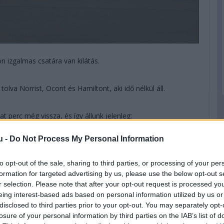
n izgalmas csatára van kilátás.
 tolva Norrist, Ocont és Hamiltont, aki idő nélkül áll.
Hat perc még vissza, és így állunk jelenleg:
u -
Do Not Process My Personal Information
to opt-out of the sale, sharing to third parties, or processing of your per
formation for targeted advertising by us, please use the below opt-out s
r selection. Please note that after your opt-out request is processed y
eing interest-based ads based on personal information utilized by us or
disclosed to third parties prior to your opt-out. You may separately opt-
losure of your personal information by third parties on the IAB’s list of