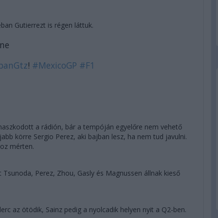
ban Gutierrezt is régen láttuk.
ene
banGtz
!
#MexicoGP
#F1
naszkodott a rádión, bár a tempóján egyelőre nem vehető
abb körre Sergio Perez, aki bajban lesz, ha nem tud javulni.
hoz mérten.
t Tsunoda, Perez, Zhou, Gasly és Magnussen állnak kieső
lerc az ötödik, Sainz pedig a nyolcadik helyen nyit a Q2-ben.