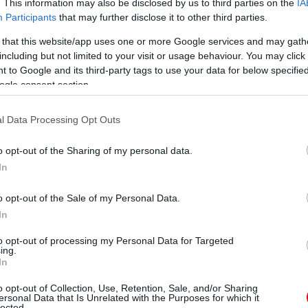
. This information may also be disclosed by us to third parties on the
IA
Participants
that may further disclose it to other third parties.
 that this website/app uses one or more Google services and may gath
including but not limited to your visit or usage behaviour. You may click 
 to Google and its third-party tags to use your data for below specifi
ogle consent section.
e közel voltak, Hamiltonnak viszont elvették a körét.
l Data Processing Opt Outs
zont van válasza: 1:17.947.
o opt-out of the Sharing of my personal data.
digi legjobbjával kerül az élre - 1:18.153
In
o opt-out of the Sale of my Personal Data.
as hangzavarban. A mexikói abszolút legjobb első szektorral
In
to opt-out of processing my Personal Data for Targeted
ing.
-t Mexikóban!
In
o opt-out of Collection, Use, Retention, Sale, and/or Sharing
ersonal Data that Is Unrelated with the Purposes for which it
lected.