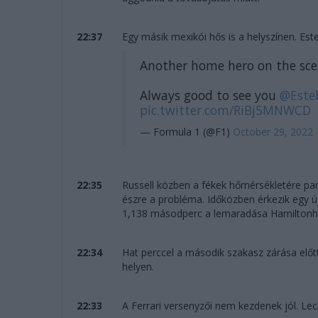
22:37
Egy másik mexikói hős is a helyszínen. Este
Another home hero on the sc
Always good to see you
@Este
pic.twitter.com/RiBj5MNWCD
— Formula 1 (@F1)
October 29, 2022
22:35
Russell közben a fékek hőmérsékletére pa
észre a probléma. Időközben érkezik egy új
1,138 másodperc a lemaradása Hamilton
22:34
Hat perccel a második szakasz zárása előt
helyen.
22:33
A Ferrari versenyzői nem kezdenek jól. Lec