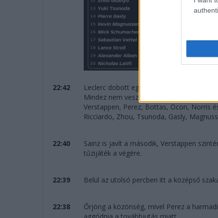
authenti
22:42
Leclerc dobott egy lila középső szektort, de
Mindez nem veszélyeztette a továbbjutását,
Verstappen, Perez, Bottas, Ocon, Norris és
Ricciardo, Zhou, Tsunoda, Gasly, Magnus
22:40
Sainz is javít a második, Verstappen szinté
tűzijáték a végére.
22:39
Belül az utolsó percben itt a középső sza
22:38
Őrjöng a közönség, mivel Perez a harmadik 
aggódnia a továbbjutás miatt.