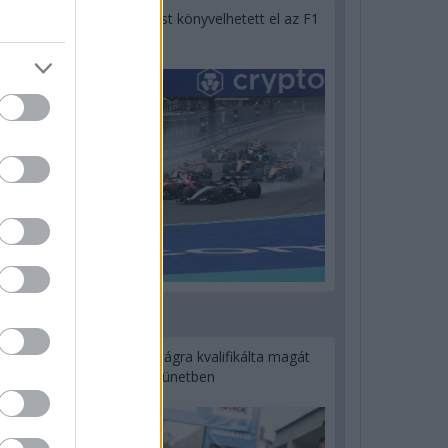
Óriási bevétel-visszaesést könyvelhetett el az F1
a második negyedévben
2 napja
Kerékpáros világbajnokságra kvalifikálta magát
Bottas az F1-es nyári szünetben