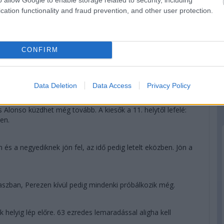
cation functionality and fraud prevention, and other user protection.
CONFIRM
Data Deletion
Data Access
Privacy Policy
 elrontotta az elsőt, így nem javít és nem fejezi be a körét.
 így nem kell aggódnia. Rajta kívül Hamilton, Sainz, Russell,
 Alonso küzdhet még tovább. A kiesők a 11. helytől lefelé:
sen.
n és a negyediknek jön fel, az idő pedig letelt eközben. Jön a
kaszban, Perezen kívül pedig mindenki próbálkozik még.
helyig lép előre. 63 ezredes lemaradással aligha kell