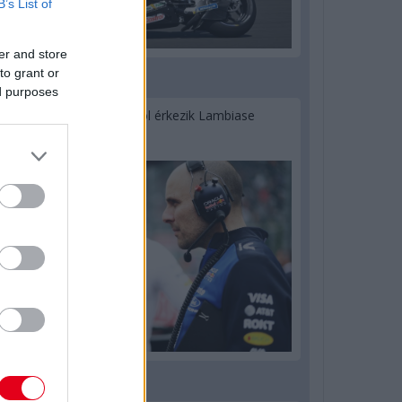
B’s List of
er and store
to grant or
1 napja
ed purposes
Sajtó: Az Aston Martintól érkezik Lambiase
utódja a Red Bullhoz?
1 napja