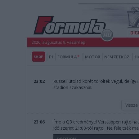
DIG
2026. augusztus 9. vasárnap
SHOP
F1
FORMULA
MOTOR
NEMZETKÖZI
H
23:02
Russell utolsó körét törölték végül, de így
stadion szakasznál.
Vissza
23:06
Íme a Q3 eredménye! Verstappen rajtolhat 
idő szerint 21:00-tól rajtol. Ne felejtsék m