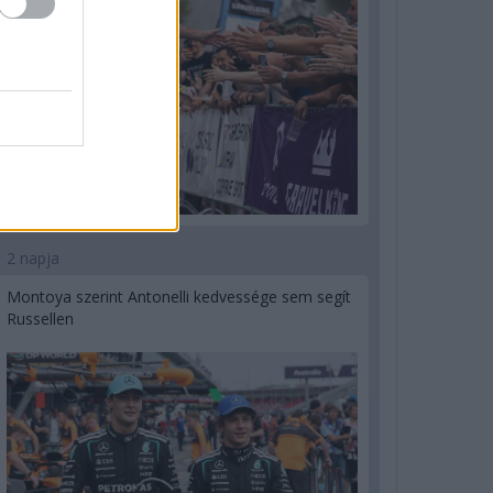
2 napja
Montoya szerint Antonelli kedvessége sem segít
Russellen