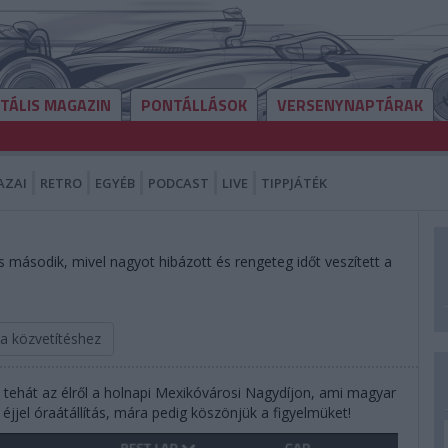
ITÁLIS MAGAZIN
PONTÁLLÁSOK
VERSENYNAPTÁRAK
AZAI
RETRO
EGYÉB
PODCAST
LIVE
TIPPJÁTÉK
 is második, mivel nagyot hibázott és rengeteg időt veszített a
 a közvetítéshez
tehát az élről a holnapi Mexikóvárosi Nagydíjon, ami magyar
a éjjel óraátállítás, mára pedig köszönjük a figyelmüket!