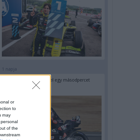
1 napja
MotoGP: Bezzecchi közel egy másodpercet
javított a körrekordon
sonal or
ection to
ou may
 personal
out of the
 downstream