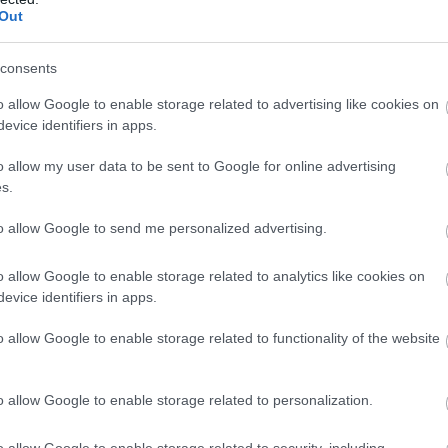
snek fekszenek a körülmények, ahogyan arra sokan
Out
consents
al a Ferrari, a Mercedes és a Red Bull pilótái egyaránt
ím már mindkét fronton eldőlt, ettől függetlenül még vannak
o allow Google to enable storage related to advertising like cookies on
 továbbra is van tétje a dolognak holnap és nem mindegy
evice identifiers in apps.
o allow my user data to be sent to Google for online advertising
s.
to allow Google to send me personalized advertising.
o allow Google to enable storage related to analytics like cookies on
evice identifiers in apps.
o allow Google to enable storage related to functionality of the website
o allow Google to enable storage related to personalization.
o allow Google to enable storage related to security, including