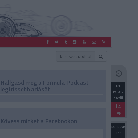
Hallgasd meg a Formula Podcast
F1
legfrissebb adását!
Holland
Nagydíj
14
nap
Kövess minket a Facebookon
MotoGP
Brit