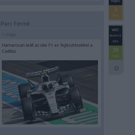
Nagydíj
3
óra
Parc Fermé
WEC
1 órája
Austini 6
órás
Hamarosan leáll az idei F1-es fejlesztésekkel a
28
Cadillac
nap