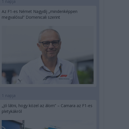
1 napja
Az F1-es Német Nagydíj „mindenképpen
megvalósul” Domenicali szerint
1 napja
„Jó látni, hogy közel az álom” – Camara az F1-es
pletykákról