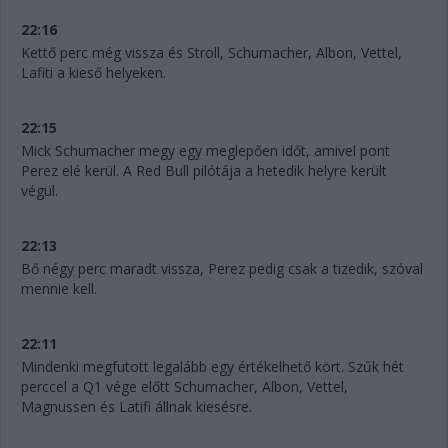
22:16
Kettő perc még vissza és Stroll, Schumacher, Albon, Vettel,
Lafiti a kieső helyeken.
22:15
Mick Schumacher megy egy meglepően időt, amivel pont
Perez elé kerül. A Red Bull pilótája a hetedik helyre került
végül.
22:13
Bő négy perc maradt vissza, Perez pedig csak a tizedik, szóval
mennie kell.
22:11
Mindenki megfutott legalább egy értékelhető kört. Szűk hét
perccel a Q1 vége előtt Schumacher, Albon, Vettel,
Magnussen és Latifi állnak kiesésre.