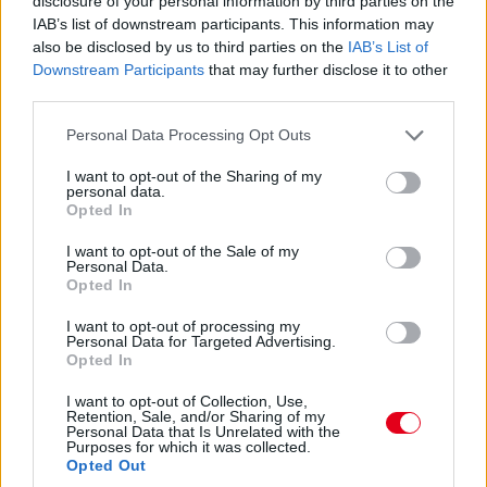
22:01
disclosure of your personal information by third parties on the
IAB’s list of downstream participants. This information may
also be disclosed by us to third parties on the
IAB’s List of
Zöldre váltott a bokszutca lámpája, kezdődik tehát az időmérő
Downstream Participants
that may further disclose it to other
edzés Mexikóban.
third parties.
Please note that this website/app uses one or more Google
Personal Data Processing Opt Outs
22:00
services and may gather and store information including but
Tényleg nem lehet panasz a mexikói rajongókra. :)
not limited to your visit or usage behaviour. You may click to
I want to opt-out of the Sharing of my
personal data.
grant or deny consent to Google and its third-party tags to
Opted In
use your data for below specified purposes in below Google
consent section.
I want to opt-out of the Sale of my
Personal Data.
Opted In
I want to opt-out of processing my
Personal Data for Targeted Advertising.
Opted In
I want to opt-out of Collection, Use,
Retention, Sale, and/or Sharing of my
Personal Data that Is Unrelated with the
Purposes for which it was collected.
Opted Out
21:59