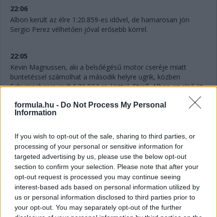
22:06
Albon került az élre 1:20.859-es idővel, de hamarosan jön
Sergio Perez vélhetően jóval erősebb körrel.
22:05
Kevin Magnussen, aki a belsőégésű motor cseréje miatt
büntetéssel számolhat a második helyre ugrik, közben
Schumacher is javít 1:21.024-re. Vettel, Stroll, Albon az első öt
eddig, de még nagyon az elejln vagyunk.
formula.hu -
Do Not Process My Personal
Information
22:04
Mick Schumacher futja meg a kvalifikáció első gyorskörét.
If you wish to opt-out of the sale, sharing to third parties, or
Ideje 1:32.819
processing of your personal or sensitive information for
targeted advertising by us, please use the below opt-out
section to confirm your selection. Please note that after your
22:02
opt-out request is processed you may continue seeing
Közérdekű közlemény: Lance Stroll ma ünnepeli 24.
interest-based ads based on personal information utilized by
születésnapját.
us or personal information disclosed to third parties prior to
your opt-out. You may separately opt-out of the further