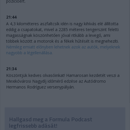
pozícióért.
21:44
A 4,3 kilométeres aszfaltcsík idén is nagy kihívás elé állította
eddig a csapatokat, mivel a 2285 méteres tengerszint feletti
magasságnak köszönhetően jóval ritkább a levegő, ami
többek között a motorok és a fékek hűtését is megnehezíti.
Némileg emiatt előnyben lehetnek azok az autók, melyeknek
nagyobb a légellenállása.
21:34
Köszöntjük kedves olvasóinkat! Hamarosan kezdetét veszi a
Mexikóvárosi Nagydíj időmérő edzése az Autódromo
Hermanos Rodríguez versenypályán.
Hallgasd meg a Formula Podcast
legfrissebb adását!