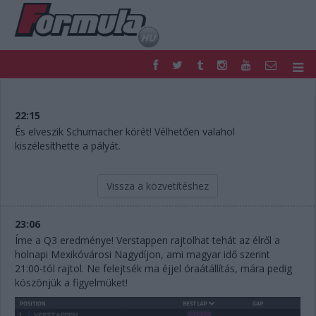
F1
PARC FERMÉ
FORMULA
MOTOR
22:15
NEMZETKÖZI
HAZAI
És elveszik Schumacher körét! Vélhetően valahol
kiszélesíthette a pályát.
RETRO
EGYÉB
PODCAST
SHOP
LIVE
TIPPJÁTÉK
Vissza a közvetítéshez
DIGITÁLIS MAGAZIN
PONTÁLLÁSOK
VERSENYNAPTÁRAK
23:06
Íme a Q3 eredménye! Verstappen rajtolhat tehát az élről a
holnapi Mexikóvárosi Nagydíjon, ami magyar idő szerint
21:00-tól rajtol. Ne felejtsék ma éjjel óraátállítás, mára pedig
köszönjük a figyelmüket!