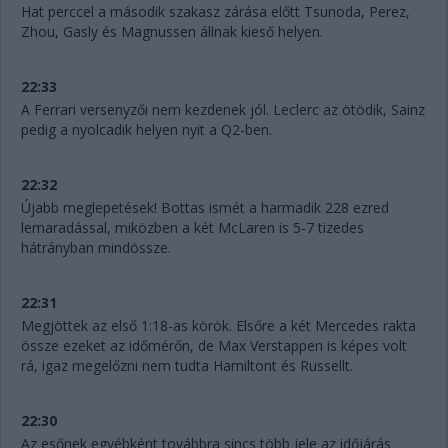
Hat perccel a második szakasz zárása előtt Tsunoda, Perez,
Zhou, Gasly és Magnussen állnak kieső helyen.
22:33
A Ferrari versenyzői nem kezdenek jól. Leclerc az ötödik, Sainz
pedig a nyolcadik helyen nyit a Q2-ben.
22:32
Újabb meglepetések! Bottas ismét a harmadik 228 ezred
lemaradással, miközben a két McLaren is 5-7 tizedes
hátrányban mindössze.
22:31
Megjöttek az első 1:18-as körök. Elsőre a két Mercedes rakta
össze ezeket az időmérőn, de Max Verstappen is képes volt
rá, igaz megelőzni nem tudta Hamiltont és Russellt.
22:30
Az esőnek egyébként továbbra sincs több jele az időjárás