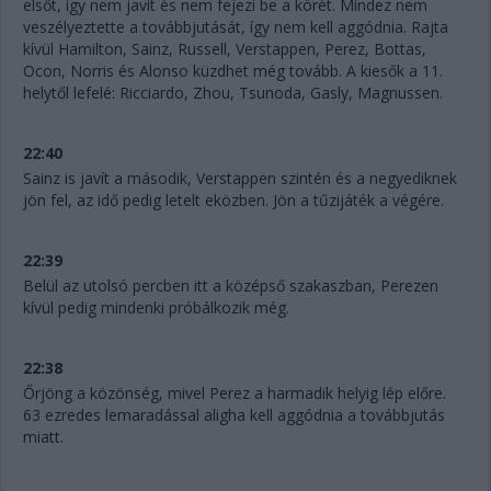
elsőt, így nem javít és nem fejezi be a körét. Mindez nem
veszélyeztette a továbbjutását, így nem kell aggódnia. Rajta
kívül Hamilton, Sainz, Russell, Verstappen, Perez, Bottas,
Ocon, Norris és Alonso küzdhet még tovább. A kiesők a 11.
helytől lefelé: Ricciardo, Zhou, Tsunoda, Gasly, Magnussen.
22:40
Sainz is javít a második, Verstappen szintén és a negyediknek
jön fel, az idő pedig letelt eközben. Jön a tűzijáték a végére.
22:39
Belül az utolsó percben itt a középső szakaszban, Perezen
kívül pedig mindenki próbálkozik még.
22:38
Őrjöng a közönség, mivel Perez a harmadik helyig lép előre.
63 ezredes lemaradással aligha kell aggódnia a továbbjutás
miatt.