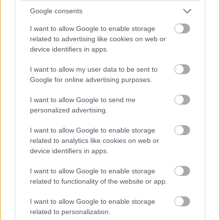
Martin Brundle elemzése az időmérő előtt: „A Mercedesnek új
Google consents
első szárnya van, ami egy kicsit segít, de mindig is jobban
mentek a nagy leszorítóerős beállításokkal. A kör nagy
I want to allow Google to enable storage
részében képesek abban a zónában vezetni az autót, ahol a
related to advertising like cookies on web or
legjobban működik. A pilóták azt mondják, hogy nem érzik
device identifiers in apps.
különösebben jónak, de az óra mást mutat” – mondta el a Sky
Sports adásában.
I want to allow my user data to be sent to
Google for online advertising purposes.
21:56
I want to allow Google to send me
Többen hoztak különleges sisakfestést, közülük pedig
personalized advertising.
Sebastian Vettel megoldása talán a legfeltűnőbb. A
négyszeres világbajnok hosszú idő után ismét a Red Bull
I want to allow Google to enable storage
dizájnját alkalmazza az energiaitalosok nemrégiben elhunyt
related to analytics like cookies on web or
alapítójának Dietrich Mateschitznek a tiszteletére.
device identifiers in apps.
Back to where it all began.
#F1
#MexicoGP
I want to allow Google to enable storage
pic.twitter.com/mwuqAp2Fkg
related to functionality of the website or app.
— Aston Martin Aramco Cognizant F1 Team
(@AstonMartinF1)
October 29, 2022
I want to allow Google to enable storage
related to personalization.