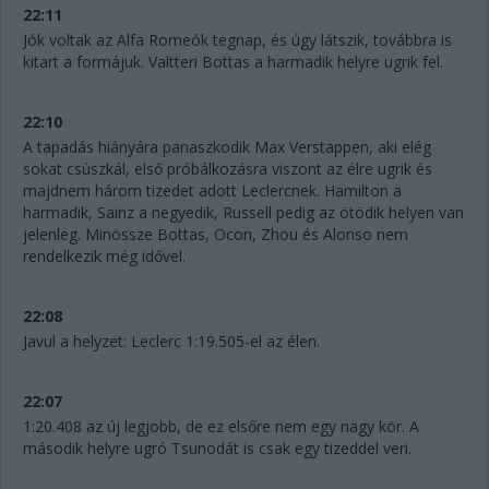
22:11
Jók voltak az Alfa Romeók tegnap, és úgy látszik, továbbra is
kitart a formájuk. Valtteri Bottas a harmadik helyre ugrik fel.
22:10
A tapadás hiányára panaszkodik Max Verstappen, aki elég
sokat csúszkál, első próbálkozásra viszont az élre ugrik és
majdnem három tizedet adott Leclercnek. Hamilton a
harmadik, Sainz a negyedik, Russell pedig az ötödik helyen van
jelenleg. Minössze Bottas, Ocon, Zhou és Alonso nem
rendelkezik még idővel.
22:08
Javul a helyzet: Leclerc 1:19.505-el az élen.
22:07
1:20.408 az új legjobb, de ez elsőre nem egy nagy kör. A
második helyre ugró Tsunodát is csak egy tizeddel veri.