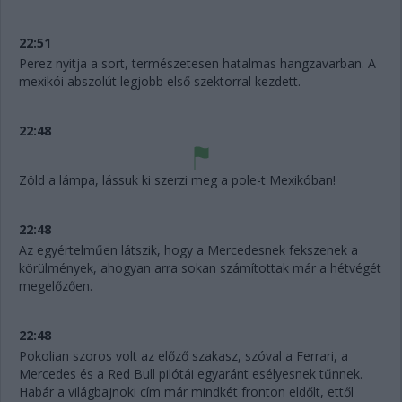
22:51
Perez nyitja a sort, természetesen hatalmas hangzavarban. A
mexikói abszolút legjobb első szektorral kezdett.
22:48
Zöld a lámpa, lássuk ki szerzi meg a pole-t Mexikóban!
22:48
Az egyértelműen látszik, hogy a Mercedesnek fekszenek a
körülmények, ahogyan arra sokan számítottak már a hétvégét
megelőzően.
22:48
Pokolian szoros volt az előző szakasz, szóval a Ferrari, a
Mercedes és a Red Bull pilótái egyaránt esélyesnek tűnnek.
Habár a világbajnoki cím már mindkét fronton eldőlt, ettől