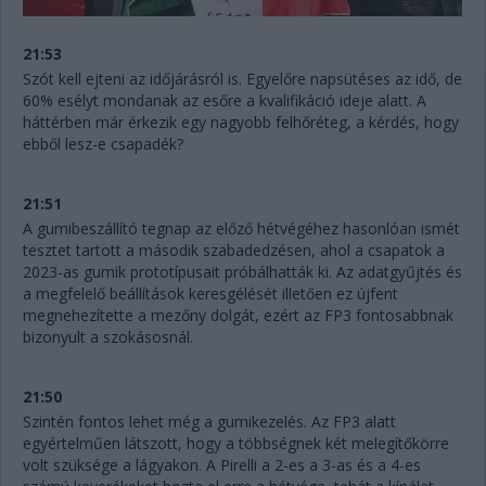
21:53
Szót kell ejteni az időjárásról is. Egyelőre napsütéses az idő, de
60% esélyt mondanak az esőre a kvalifikáció ideje alatt. A
háttérben már érkezik egy nagyobb felhőréteg, a kérdés, hogy
ebből lesz-e csapadék?
21:51
A gumibeszállító tegnap az előző hétvégéhez hasonlóan ismét
tesztet tartott a második szabadedzésen, ahol a csapatok a
2023-as gumik prototípusait próbálhatták ki. Az adatgyűjtés és
a megfelelő beállítások keresgélését illetően ez újfent
megnehezítette a mezőny dolgát, ezért az FP3 fontosabbnak
bizonyult a szokásosnál.
21:50
Szintén fontos lehet még a gumikezelés. Az FP3 alatt
egyértelműen látszott, hogy a többségnek két melegítőkörre
volt szüksége a lágyakon. A Pirelli a 2-es a 3-as és a 4-es