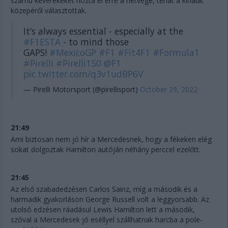
számú keverékeket hozta el erre a hétvége, tehát a kínálat
közepéről választottak.
It’s always essential - especially at the
#F1ESTA
- to mind those
GAPS!
#MexicoGP
#F1
#Fit4F1
#Formula1
#Pirelli
#Pirelli150
@F1
pic.twitter.com/q3v1udBP6V
— Pirelli Motorsport (@pirellisport)
October 29, 2022
21:49
Ami biztosan nem jó hír a Mercedesnek, hogy a fékeken elég
sokat dolgoztak Hamilton autóján néhány perccel ezelőtt.
21:45
Az első szabadedzésen Carlos Sainz, míg a második és a
harmadik gyakorláson George Russell volt a leggyorsabb. Az
utolsó edzésen ráadásul Lewis Hamilton lett a második,
szóval a Mercedesek jó eséllyel szállhatnak harcba a pole-