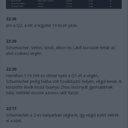
22:26
Jön a Q2, a tét a legjobb 10 közé jutás.
22:20
Schumacher, Vettel, Stroll, Albon és Latifi búcsúzik tehát az
első szakasz végén.
22:20
Hamilton 1:19.169-es idővel nyeri a Q1-et a végén,
Schumacher pedig hiába volt továbbjutó helyen, végül kiesik. A
körülötte lévők közül Guanyu Zhou bizonyult gyorsabbnak
nála, Vettelel viszont azonos időt futott.
22:17
Schumacher a 2-es kanyarban vágta le, így végül ezért vették
el a kört.