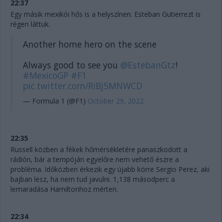
22:37
Egy másik mexikói hős is a helyszínen. Esteban Gutierrezt is
régen láttuk.
Another home hero on the scene
Always good to see you
@EstebanGtz
!
#MexicoGP
#F1
pic.twitter.com/RiBj5MNWCD
— Formula 1 (@F1)
October 29, 2022
22:35
Russell közben a fékek hőmérsékletére panaszkodott a
rádión, bár a tempóján egyelőre nem vehető észre a
probléma. Időközben érkezik egy újabb körre Sergio Perez, aki
bajban lesz, ha nem tud javulni. 1,138 másodperc a
lemaradása Hamiltonhoz mérten.
22:34