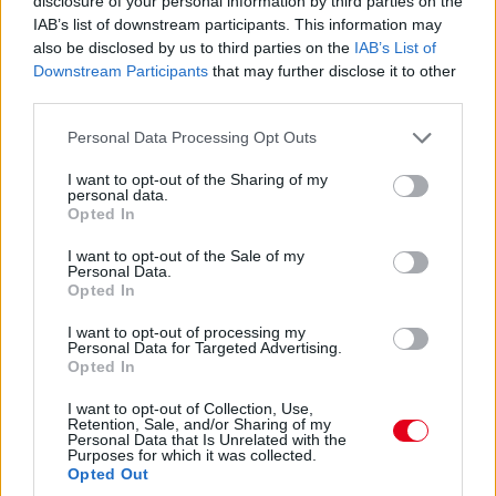
22:01
disclosure of your personal information by third parties on the
IAB’s list of downstream participants. This information may
also be disclosed by us to third parties on the
IAB’s List of
Zöldre váltott a bokszutca lámpája, kezdődik tehát az időmérő
Downstream Participants
that may further disclose it to other
edzés Mexikóban.
third parties.
Please note that this website/app uses one or more Google
Personal Data Processing Opt Outs
22:00
services and may gather and store information including but
Tényleg nem lehet panasz a mexikói rajongókra. :)
not limited to your visit or usage behaviour. You may click to
I want to opt-out of the Sharing of my
personal data.
grant or deny consent to Google and its third-party tags to
Opted In
use your data for below specified purposes in below Google
consent section.
I want to opt-out of the Sale of my
Personal Data.
Opted In
I want to opt-out of processing my
Personal Data for Targeted Advertising.
Opted In
I want to opt-out of Collection, Use,
Retention, Sale, and/or Sharing of my
Personal Data that Is Unrelated with the
Purposes for which it was collected.
Opted Out
21:59