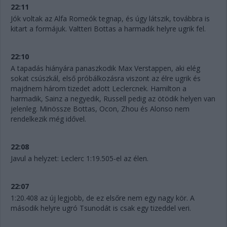
22:11
Jók voltak az Alfa Romeók tegnap, és úgy látszik, továbbra is
kitart a formájuk. Valtteri Bottas a harmadik helyre ugrik fel.
22:10
A tapadás hiányára panaszkodik Max Verstappen, aki elég
sokat csúszkál, első próbálkozásra viszont az élre ugrik és
majdnem három tizedet adott Leclercnek. Hamilton a
harmadik, Sainz a negyedik, Russell pedig az ötödik helyen van
jelenleg. Minössze Bottas, Ocon, Zhou és Alonso nem
rendelkezik még idővel.
22:08
Javul a helyzet: Leclerc 1:19.505-el az élen.
22:07
1:20.408 az új legjobb, de ez elsőre nem egy nagy kör. A
második helyre ugró Tsunodát is csak egy tizeddel veri.