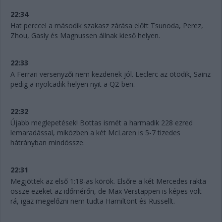
22:34
Hat perccel a második szakasz zárása előtt Tsunoda, Perez,
Zhou, Gasly és Magnussen állnak kieső helyen.
22:33
A Ferrari versenyzői nem kezdenek jól. Leclerc az ötödik, Sainz
pedig a nyolcadik helyen nyit a Q2-ben.
22:32
Újabb meglepetések! Bottas ismét a harmadik 228 ezred
lemaradással, miközben a két McLaren is 5-7 tizedes
hátrányban mindössze.
22:31
Megjöttek az első 1:18-as körök. Elsőre a két Mercedes rakta
össze ezeket az időmérőn, de Max Verstappen is képes volt
rá, igaz megelőzni nem tudta Hamiltont és Russellt.