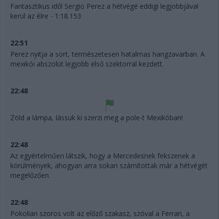
Fantasztikus idő! Sergio Perez a hétvégé eddigi legjobbjával
kerül az élre - 1:18.153
22:51
Perez nyitja a sort, természetesen hatalmas hangzavarban. A
mexikói abszolút legjobb első szektorral kezdett.
22:48
Zöld a lámpa, lássuk ki szerzi meg a pole-t Mexikóban!
22:48
Az egyértelműen látszik, hogy a Mercedesnek fekszenek a
körülmények, ahogyan arra sokan számítottak már a hétvégét
megelőzően.
22:48
Pokolian szoros volt az előző szakasz, szóval a Ferrari, a