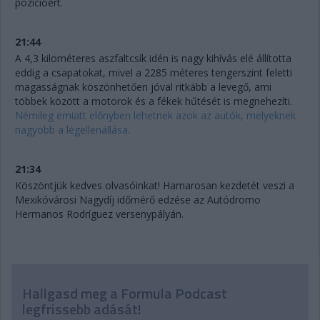
pozícióért.
21:44
A 4,3 kilométeres aszfaltcsík idén is nagy kihívás elé állította
eddig a csapatokat, mivel a 2285 méteres tengerszint feletti
magasságnak köszönhetően jóval ritkább a levegő, ami
többek között a motorok és a fékek hűtését is megnehezíti.
Némileg emiatt előnyben lehetnek azok az autók, melyeknek
nagyobb a légellenállása.
21:34
Köszöntjük kedves olvasóinkat! Hamarosan kezdetét veszi a
Mexikóvárosi Nagydíj időmérő edzése az Autódromo
Hermanos Rodríguez versenypályán.
Hallgasd meg a Formula Podcast
legfrissebb adását!