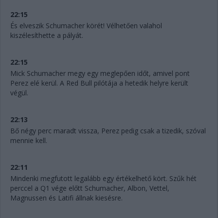
22:15
És elveszik Schumacher körét! Vélhetően valahol
kiszélesíthette a pályát.
22:15
Mick Schumacher megy egy meglepően időt, amivel pont
Perez elé kerül. A Red Bull pilótája a hetedik helyre került
végül.
22:13
Bő négy perc maradt vissza, Perez pedig csak a tizedik, szóval
mennie kell.
22:11
Mindenki megfutott legalább egy értékelhető kört. Szűk hét
perccel a Q1 vége előtt Schumacher, Albon, Vettel,
Magnussen és Latifi állnak kiesésre.