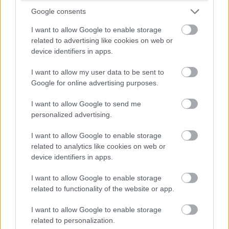
Martin Brundle elemzése az időmérő előtt: „A Mercedesnek új
Google consents
első szárnya van, ami egy kicsit segít, de mindig is jobban
mentek a nagy leszorítóerős beállításokkal. A kör nagy
I want to allow Google to enable storage
részében képesek abban a zónában vezetni az autót, ahol a
related to advertising like cookies on web or
legjobban működik. A pilóták azt mondják, hogy nem érzik
device identifiers in apps.
különösebben jónak, de az óra mást mutat” – mondta el a Sky
Sports adásában.
I want to allow my user data to be sent to
Google for online advertising purposes.
21:56
I want to allow Google to send me
Többen hoztak különleges sisakfestést, közülük pedig
personalized advertising.
Sebastian Vettel megoldása talán a legfeltűnőbb. A
négyszeres világbajnok hosszú idő után ismét a Red Bull
I want to allow Google to enable storage
dizájnját alkalmazza az energiaitalosok nemrégiben elhunyt
related to analytics like cookies on web or
alapítójának Dietrich Mateschitznek a tiszteletére.
device identifiers in apps.
Back to where it all began.
#F1
#MexicoGP
I want to allow Google to enable storage
pic.twitter.com/mwuqAp2Fkg
related to functionality of the website or app.
— Aston Martin Aramco Cognizant F1 Team
(@AstonMartinF1)
October 29, 2022
I want to allow Google to enable storage
related to personalization.