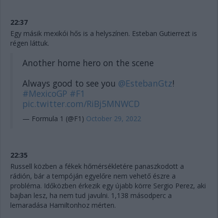
22:37
Egy másik mexikói hős is a helyszínen. Esteban Gutierrezt is
régen láttuk.
Another home hero on the scene
Always good to see you
@EstebanGtz
!
#MexicoGP
#F1
pic.twitter.com/RiBj5MNWCD
— Formula 1 (@F1)
October 29, 2022
22:35
Russell közben a fékek hőmérsékletére panaszkodott a
rádión, bár a tempóján egyelőre nem vehető észre a
probléma. Időközben érkezik egy újabb körre Sergio Perez, aki
bajban lesz, ha nem tud javulni. 1,138 másodperc a
lemaradása Hamiltonhoz mérten.