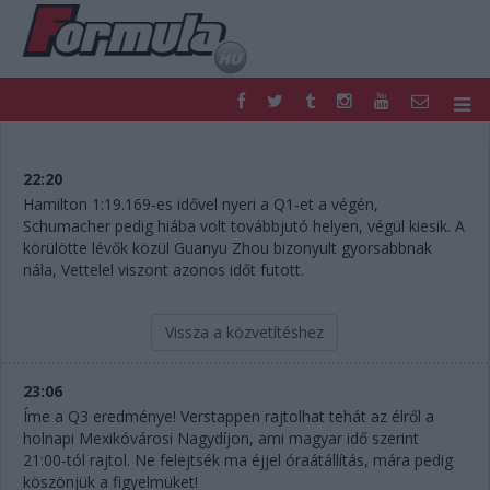
F1
PARC FERMÉ
FORMULA
MOTOR
22:20
NEMZETKÖZI
HAZAI
Hamilton 1:19.169-es idővel nyeri a Q1-et a végén,
Schumacher pedig hiába volt továbbjutó helyen, végül kiesik. A
RETRO
EGYÉB
körülötte lévők közül Guanyu Zhou bizonyult gyorsabbnak
PODCAST
SHOP
nála, Vettelel viszont azonos időt futott.
LIVE
TIPPJÁTÉK
DIGITÁLIS MAGAZIN
PONTÁLLÁSOK
Vissza a közvetítéshez
VERSENYNAPTÁRAK
23:06
Íme a Q3 eredménye! Verstappen rajtolhat tehát az élről a
holnapi Mexikóvárosi Nagydíjon, ami magyar idő szerint
21:00-tól rajtol. Ne felejtsék ma éjjel óraátállítás, mára pedig
köszönjük a figyelmüket!