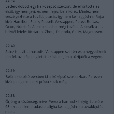
22:42
Leclerc dobott egy lila középső szektort, de elrontotta az
elsőt, így nem javít és nem fejezi be a körét. Mindez nem
veszélyeztette a továbbjutását, így nem kell aggódnia. Rajta
kívül Hamilton, Sainz, Russell, Verstappen, Perez, Bottas,
Ocon, Norris és Alonso küzdhet még tovább. A kiesők a 11.
helytől lefelé: Ricciardo, Zhou, Tsunoda, Gasly, Magnussen.
22:40
Sainz is javít a második, Verstappen szintén és a negyediknek
jön fel, az idő pedig letelt eközben. Jön a tűzijáték a végére.
22:39
Belül az utolsó percben itt a középső szakaszban, Perezen
kívül pedig mindenki próbálkozik még.
22:38
Őrjöng a közönség, mivel Perez a harmadik helyig lép előre.
63 ezredes lemaradással aligha kell aggódnia a továbbjutás
miatt.