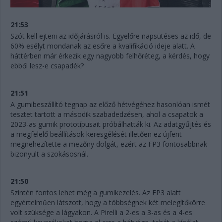
21:53
Szót kell ejteni az időjárásról is. Egyelőre napsütéses az idő, de
60% esélyt mondanak az esőre a kvalifikáció ideje alatt. A
háttérben már érkezik egy nagyobb felhőréteg, a kérdés, hogy
ebből lesz-e csapadék?
21:51
A gumibeszállító tegnap az előző hétvégéhez hasonlóan ismét
tesztet tartott a második szabadedzésen, ahol a csapatok a
2023-as gumik prototípusait próbálhatták ki. Az adatgyűjtés és
a megfelelő beállítások keresgélését illetően ez újfent
megnehezítette a mezőny dolgát, ezért az FP3 fontosabbnak
bizonyult a szokásosnál.
21:50
Szintén fontos lehet még a gumikezelés. Az FP3 alatt
egyértelműen látszott, hogy a többségnek két melegítőkörre
volt szüksége a lágyakon. A Pirelli a 2-es a 3-as és a 4-es