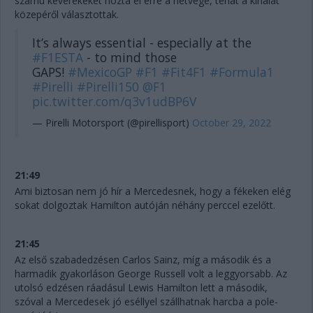
számú keverékeket hozta el erre a hétvége, tehát a kínálat
közepéről választottak.
It’s always essential - especially at the
#F1ESTA
- to mind those
GAPS!
#MexicoGP
#F1
#Fit4F1
#Formula1
#Pirelli
#Pirelli150
@F1
pic.twitter.com/q3v1udBP6V
— Pirelli Motorsport (@pirellisport)
October 29, 2022
21:49
Ami biztosan nem jó hír a Mercedesnek, hogy a fékeken elég
sokat dolgoztak Hamilton autóján néhány perccel ezelőtt.
21:45
Az első szabadedzésen Carlos Sainz, míg a második és a
harmadik gyakorláson George Russell volt a leggyorsabb. Az
utolsó edzésen ráadásul Lewis Hamilton lett a második,
szóval a Mercedesek jó eséllyel szállhatnak harcba a pole-