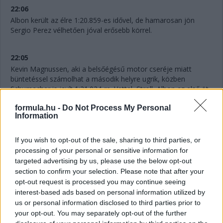
22:06
Albon került az élre 1:20.859-es idővel, de hamarosan jön
Sergio Perez vélhetően jóval erősebb körrel.
22:05
Kevin Magnussen, aki a belsőégésű motor cseréje miatt
büntetéssel számolhat a második helyre ugrik, közben
Schumacher is javít 1:21.024-re. Vettel, Stroll, Albon az első öt
eddig, de még nagyon az elejln vagyunk.
formula.hu -
Do Not Process My Personal
Information
22:04
Mick Schumacher futja meg a kvalifikáció első gyorskörét.
If you wish to opt-out of the sale, sharing to third parties, or
Ideje 1:32.819
processing of your personal or sensitive information for
targeted advertising by us, please use the below opt-out
section to confirm your selection. Please note that after your
22:02
opt-out request is processed you may continue seeing
Közérdekű közlemény: Lance Stroll ma ünnepeli 24.
interest-based ads based on personal information utilized by
születésnapját.
us or personal information disclosed to third parties prior to
your opt-out. You may separately opt-out of the further