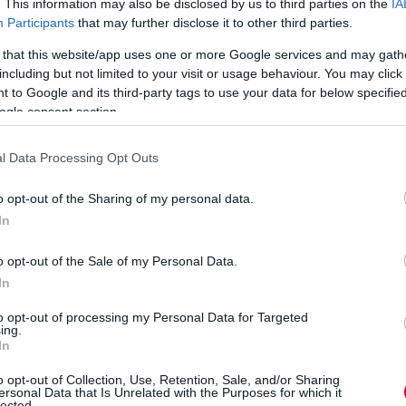
. This information may also be disclosed by us to third parties on the
IA
Participants
that may further disclose it to other third parties.
 that this website/app uses one or more Google services and may gath
including but not limited to your visit or usage behaviour. You may click 
 to Google and its third-party tags to use your data for below specifi
ogle consent section.
l Data Processing Opt Outs
e közel voltak, Hamiltonnak viszont elvették a körét.
o opt-out of the Sharing of my personal data.
zont van válasza: 1:17.947.
In
o opt-out of the Sale of my Personal Data.
digi legjobbjával kerül az élre - 1:18.153
In
to opt-out of processing my Personal Data for Targeted
as hangzavarban. A mexikói abszolút legjobb első szektorral
ing.
In
o opt-out of Collection, Use, Retention, Sale, and/or Sharing
-t Mexikóban!
ersonal Data that Is Unrelated with the Purposes for which it
lected.