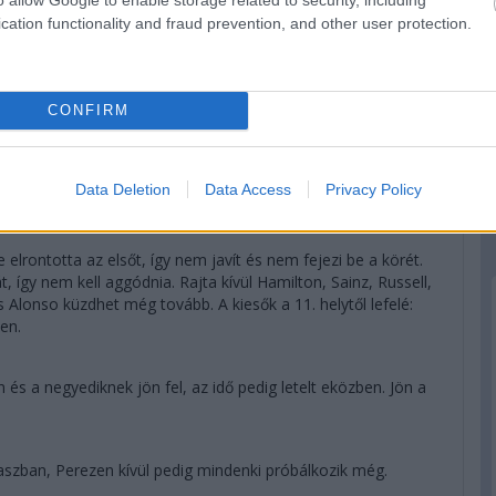
cation functionality and fraud prevention, and other user protection.
CONFIRM
Data Deletion
Data Access
Privacy Policy
 elrontotta az elsőt, így nem javít és nem fejezi be a körét.
 így nem kell aggódnia. Rajta kívül Hamilton, Sainz, Russell,
 Alonso küzdhet még tovább. A kiesők a 11. helytől lefelé:
sen.
n és a negyediknek jön fel, az idő pedig letelt eközben. Jön a
kaszban, Perezen kívül pedig mindenki próbálkozik még.