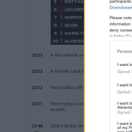
participants
Downstream 
Please note
information 
deny consent
in below Go
Persona
22:53
A Mercedesek nem verik meg a hollandot, d
I want t
22:52
A Ferrarik sokat kapnak, Verstappennek vis
Opted 
I want t
22:52
Fantasztikus idő! Sergio Perez a hétvégé ed
Opted 
I want 
22:51
Perez nyitja a sort, természetesen hatalm
Advertis
kezdett.
Opted 
I want t
22:48
Zöld a lámpa, lássuk ki szerzi meg a pole
of my P
was col