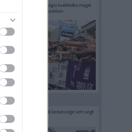
Kerékpáros világbajnokságra kvalifikálta magát
Bottas az F1-es nyári szünetben
2 napja
Montoya szerint Antonelli kedvessége sem segít
Russellen