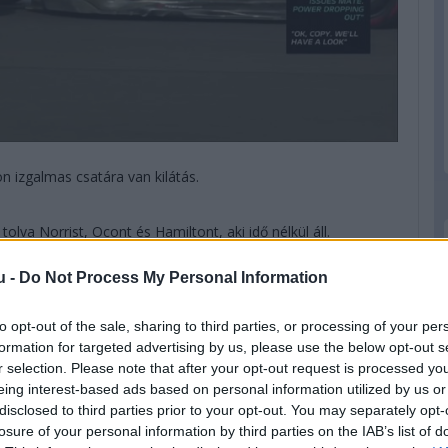
n izgalmas csatára van kilátás.
 tolva Norrist, Ocont és Hamiltont, aki idő nélkül áll.
u -
Do Not Process My Personal Information
Hat perc még vissza, és így állunk jelenleg:
to opt-out of the sale, sharing to third parties, or processing of your per
formation for targeted advertising by us, please use the below opt-out s
r selection. Please note that after your opt-out request is processed y
eing interest-based ads based on personal information utilized by us or
disclosed to third parties prior to your opt-out. You may separately opt-
losure of your personal information by third parties on the IAB’s list of