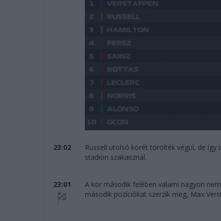
23:02
Russell utolsó körét törölték végül, de így
stadion szakasznál.
23:01
A kör második felében valami nagyon nem 
második pozíciókat szerzik meg, Max Verst