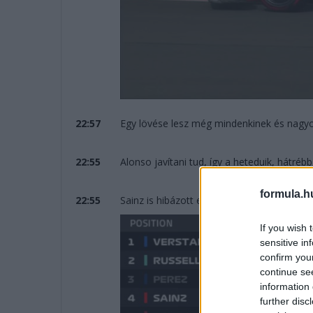
22:57
Egy lövése lesz még mindenkinek és nagyo
22:55
Alonso javítani tud, így a heteduik, hátrébb
formula.h
22:55
Sainz is hibázott ez kiderült a lassításból. 
If you wish 
sensitive in
confirm you
continue se
information 
further disc