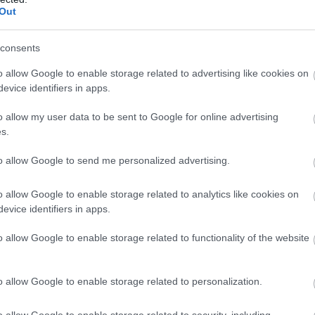
Out
snek fekszenek a körülmények, ahogyan arra sokan
consents
o allow Google to enable storage related to advertising like cookies on
evice identifiers in apps.
al a Ferrari, a Mercedes és a Red Bull pilótái egyaránt
ím már mindkét fronton eldőlt, ettől függetlenül még vannak
o allow my user data to be sent to Google for online advertising
 továbbra is van tétje a dolognak holnap és nem mindegy
s.
to allow Google to send me personalized advertising.
o allow Google to enable storage related to analytics like cookies on
evice identifiers in apps.
o allow Google to enable storage related to functionality of the website
o allow Google to enable storage related to personalization.
o allow Google to enable storage related to security, including