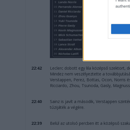
authenti
22:42
Leclerc dobott egy lila középső szektort, de
Mindez nem veszélyeztette a továbbjutását,
Verstappen, Perez, Bottas, Ocon, Norris és
Ricciardo, Zhou, Tsunoda, Gasly, Magnus
22:40
Sainz is javít a második, Verstappen szinté
tűzijáték a végére.
22:39
Belül az utolsó percben itt a középső sza