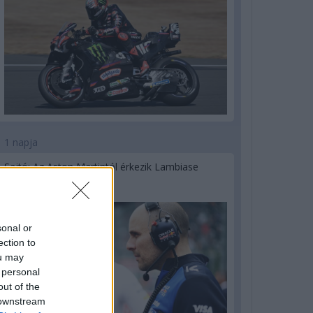
1 napja
Sajtó: Az Aston Martintól érkezik Lambiase
utódja a Red Bullhoz?
sonal or
ection to
ou may
 personal
out of the
 downstream