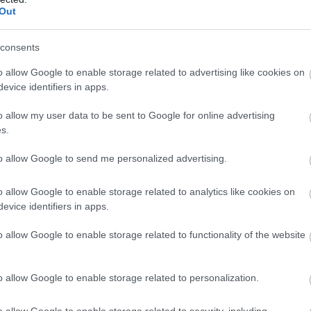
Out
consents
o allow Google to enable storage related to advertising like cookies on
e közel voltak, Hamiltonnak viszont elvették a körét.
evice identifiers in apps.
o allow my user data to be sent to Google for online advertising
zont van válasza: 1:17.947.
s.
digi legjobbjával kerül az élre - 1:18.153
to allow Google to send me personalized advertising.
o allow Google to enable storage related to analytics like cookies on
as hangzavarban. A mexikói abszolút legjobb első szektorral
evice identifiers in apps.
o allow Google to enable storage related to functionality of the website
-t Mexikóban!
o allow Google to enable storage related to personalization.
snek fekszenek a körülmények, ahogyan arra sokan
o allow Google to enable storage related to security, including