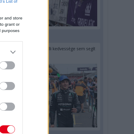
B’s List of
er and store
to grant or
ed purposes
1 napja
Montoya szerint Antonelli kedvessége sem segít
Russellen