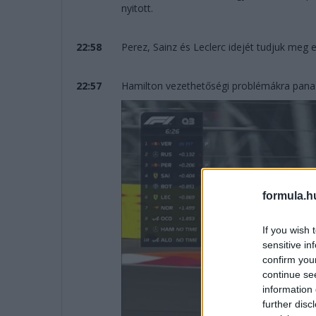
nyitott.
22:58
Perez, Sainz és Leclerc idejét tudjuk meg
22:57
Hamilton vezethetőségi problémákra pan
formula.h
If you wish 
sensitive in
confirm you
continue se
information 
further disc