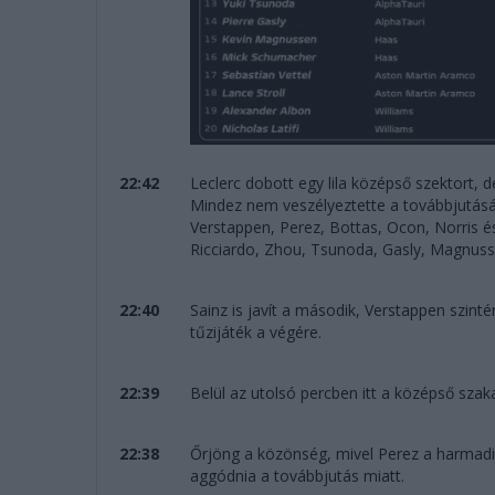
22:42
Leclerc dobott egy lila középső szektort, de
Mindez nem veszélyeztette a továbbjutását,
Verstappen, Perez, Bottas, Ocon, Norris és
Ricciardo, Zhou, Tsunoda, Gasly, Magnus
22:40
Sainz is javít a második, Verstappen szinté
tűzijáték a végére.
22:39
Belül az utolsó percben itt a középső sza
22:38
Őrjöng a közönség, mivel Perez a harmadik 
aggódnia a továbbjutás miatt.