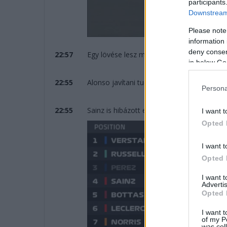
participants
Downstream 
Please note
information 
deny consent
22:57
Egy lövése lesz még mindenkinek és nagyo
in below Go
22:55
Alonso javítani tud, így a heteduik, hátrébb
Persona
22:55
Sainz is hibázott ez kiderült a lassításból. 
I want t
Opted 
I want t
Opted 
I want 
Advertis
Opted 
I want t
of my P
was col