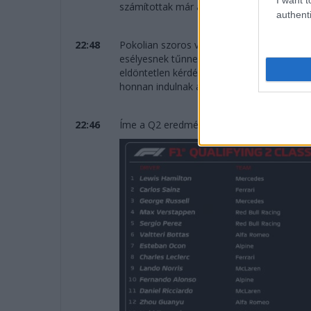
számítottak már a hétvégét megelőzően.
authenti
22:48
Pokolian szoros volt az előző szakasz, szóv
esélyesnek tűnnek. Habár a világbajnoki c
eldöntetlen kérdések a tabellákon, szóval
honnan indulnak a versenyzők.
22:46
Íme a Q2 eredménye: