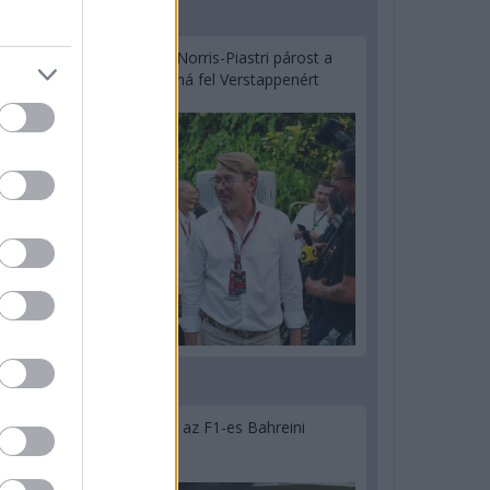
2 napja
Hakkinen megtartaná a Norris-Piastri párost a
McLarennél, nem borítaná fel Verstappenért
2 napja
Megvan, mikor kezdődik az F1-es Bahreini
Nagydíj Malajziában