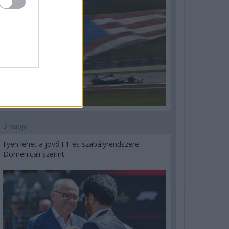
3 napja
Ilyen lehet a jövő F1-es szabályrendszere
Domenicali szerint