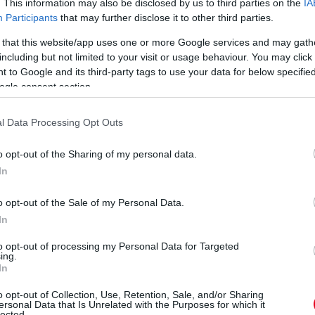
. This information may also be disclosed by us to third parties on the
IA
Participants
that may further disclose it to other third parties.
 that this website/app uses one or more Google services and may gath
including but not limited to your visit or usage behaviour. You may click 
 to Google and its third-party tags to use your data for below specifi
n izgalmas csatára van kilátás.
ogle consent section.
 tolva Norrist, Ocont és Hamiltont, aki idő nélkül áll.
l Data Processing Opt Outs
Hat perc még vissza, és így állunk jelenleg:
o opt-out of the Sharing of my personal data.
In
o opt-out of the Sale of my Personal Data.
In
to opt-out of processing my Personal Data for Targeted
ing.
In
o opt-out of Collection, Use, Retention, Sale, and/or Sharing
ersonal Data that Is Unrelated with the Purposes for which it
lected.