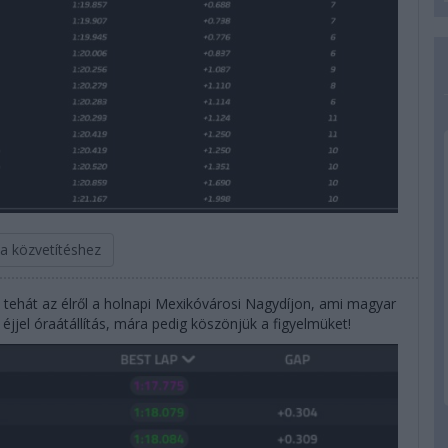
 a közvetítéshez
tehát az élről a holnapi Mexikóvárosi Nagydíjon, ami magyar
a éjjel óraátállítás, mára pedig köszönjük a figyelmüket!