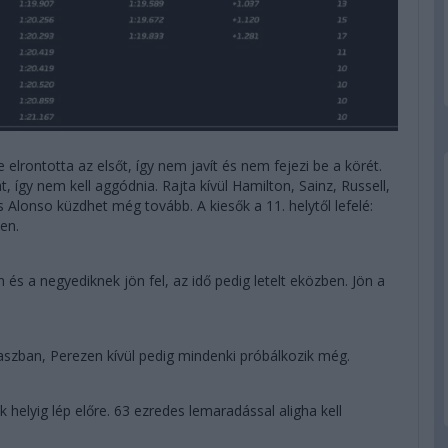
 elrontotta az elsőt, így nem javít és nem fejezi be a körét.
 így nem kell aggódnia. Rajta kívül Hamilton, Sainz, Russell,
 Alonso küzdhet még tovább. A kiesők a 11. helytől lefelé:
sen.
n és a negyediknek jön fel, az idő pedig letelt eközben. Jön a
kaszban, Perezen kívül pedig mindenki próbálkozik még.
helyig lép előre. 63 ezredes lemaradással aligha kell