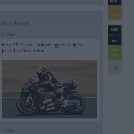
Nagydíj
1
nap
Parc Fermé
WEC
6 órája
Austini 6
órás
MotoGP: Bezzecchi közel egy másodpercet
29
javított a körrekordon
nap
7 órája