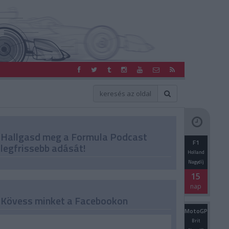
Hallgasd meg a Formula Podcast
F1
legfrissebb adását!
Holland
Nagydíj
15
nap
Kövess minket a Facebookon
MotoGP
Brit