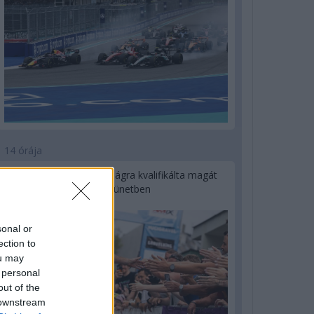
14 órája
Kerékpáros világbajnokságra kvalifikálta magát
Bottas az F1-es nyári szünetben
sonal or
ection to
ou may
 personal
out of the
 downstream