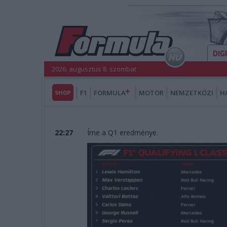
DIG
2026. augusztus 8. szombat
SHOP
F1
FORMULA
MOTOR
NEMZETKÖZI
H
22:27
Íme a Q1 eredménye.