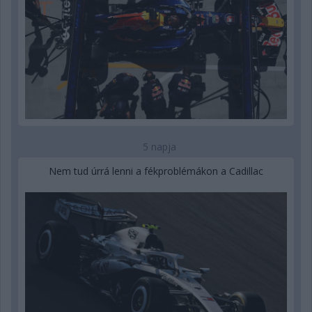
5 napja
Nem tud úrrá lenni a fékproblémákon a Cadillac