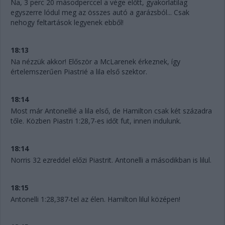
Na, 3 perc 20 másodperccel a vége előtt, gyakorlatilag
egyszerre lódul meg az összes autó a garázsból... Csak
nehogy feltartások legyenek ebből!
18:13
Na nézzük akkor! Először a McLarenek érkeznek, így
értelemszerűen Piastrié a lila első szektor.
18:14
Most már Antonellié a lila első, de Hamilton csak két századra
tőle. Közben Piastri 1:28,7-es időt fut, innen indulunk.
18:14
Norris 32 ezreddel előzi Piastrit. Antonelli a másodikban is lilul.
18:15
Antonelli 1:28,387-tel az élen. Hamilton lilul középen!