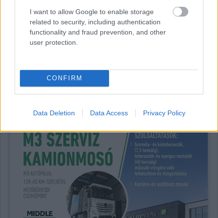
Ez volt az F1-es Belga Nagydíj harmadik
I want to allow Google to enable storage
szabadedzése
related to security, including authentication
functionality and fraud prevention, and other
user protection.
Hallgasd meg a Formula Podcast
CONFIRM
legfrissebb adását!
Data Deletion
Data Access
Privacy Policy