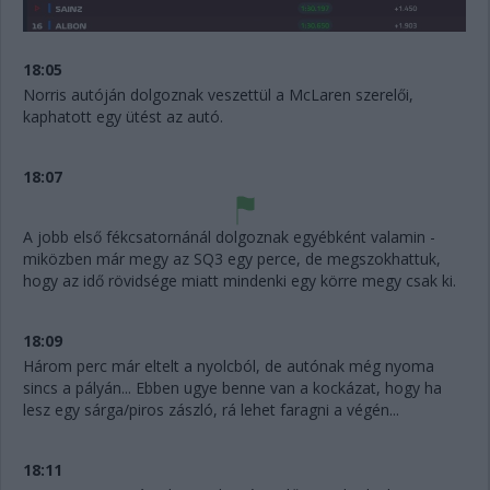
18:05
Norris autóján dolgoznak veszettül a McLaren szerelői,
kaphatott egy ütést az autó.
18:07
A jobb első fékcsatornánál dolgoznak egyébként valamin -
miközben már megy az SQ3 egy perce, de megszokhattuk,
hogy az idő rövidsége miatt mindenki egy körre megy csak ki.
18:09
Három perc már eltelt a nyolcból, de autónak még nyoma
sincs a pályán... Ebben ugye benne van a kockázat, hogy ha
lesz egy sárga/piros zászló, rá lehet faragni a végén...
18:11