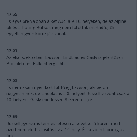
17:55
És egyelőre valóban a két Audi a 9-10. helyeken, de az Alpine-
ok és a Racing Bullsok még nem futottak mért időt, ők
egyetlen gyorskörre játszanak.
17:57
Az első szektorban Lawson, Lindblad és Gasly is jelentősen
Bortoleto és Hülkenberg előtt.
17:58
És nem akármilyen kört fut főleg Lawson, aki bejön
negyedimnek, de Lindblad is a 8. helyen! Russell viszont csak a
10. helyen - Gasly mindössze 8 ezredre tőle...
17:59
Russell gyorsul is természetesen a következő körén, mert
azért nem életbiztosítás ez a 10. hely. És közben lepörög az
óra.