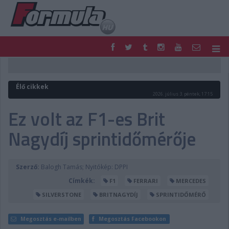
F1
PARC FERMÉ
FORMULA
MOTOR
Élő cikkek
NEMZETKÖZI
HAZAI
2026. július 3. péntek, 17:15
RETRO
EGYÉB
Ez volt az F1-es Brit
PODCAST
SHOP
Nagydíj sprintidőmérője
LIVE
TIPPJÁTÉK
DIGITÁLIS MAGAZIN
PONTÁLLÁSOK
VERSENYNAPTÁRAK
Szerző:
Balogh Tamás; Nyitókép: DPPI
Címkék:
F1
FERRARI
MERCEDES
SILVERSTONE
BRITNAGYDÍJ
SPRINTIDŐMÉRŐ
Megosztás e-mailben
Megosztás Facebookon