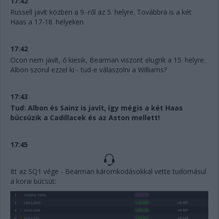
17:42
Russell javít közben a 9.-ről az 5. helyre. Továbbra is a két
Haas a 17-18. helyeken.
17:42
Ocon nem javít, ő kiesik, Bearman viszont elugrik a 15. helyre.
Albon szorul ezzel ki - tud-e válaszolni a Williams?
17:43
Tud: Albon és Sainz is javít, így mégis a két Haas
búcsúzik a Cadillacek és az Aston mellett!
17:45
Itt az SQ1 vége - Bearman káromkodásokkal vette tudomásul
a korai búcsút: