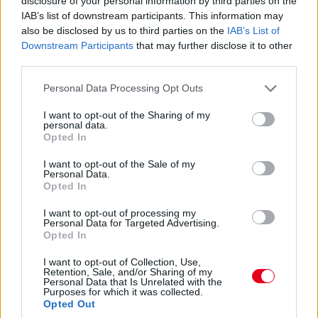
disclosure of your personal information by third parties on the
Ez volt az F1-es Magyar Nagydíj harmadik
IAB’s list of downstream participants. This information may
szabadedzése
also be disclosed by us to third parties on the
IAB’s List of
Downstream Participants
that may further disclose it to other
third parties.
Please note that this website/app uses one or more Google
Personal Data Processing Opt Outs
services and may gather and store information including but
not limited to your visit or usage behaviour. You may click to
I want to opt-out of the Sharing of my
personal data.
grant or deny consent to Google and its third-party tags to
Opted In
Ez volt az F1-es Magyar Nagydíj második
use your data for below specified purposes in below Google
consent section.
szabadedzése
I want to opt-out of the Sale of my
Personal Data.
Opted In
I want to opt-out of processing my
Personal Data for Targeted Advertising.
Opted In
I want to opt-out of Collection, Use,
Retention, Sale, and/or Sharing of my
Personal Data that Is Unrelated with the
Ez volt az F1-es Magyar Nagydíj első edzése
Purposes for which it was collected.
Opted Out