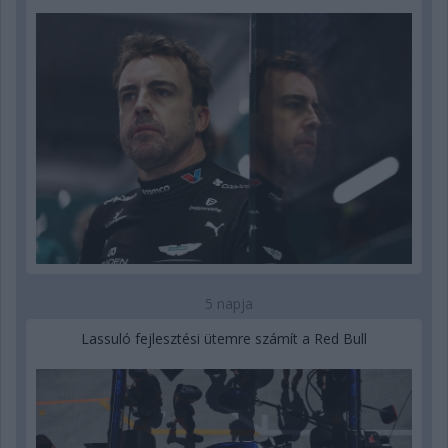
5 napja
Lassuló fejlesztési ütemre számít a Red Bull