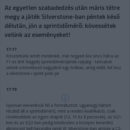
Az egyetlen szabadedzés után máris tétre
megy a játék Silverstone-ban péntek késő
délután, jön a sprintidőmérő: kövessétek
velünk az eseményeket!
17:17
Köszöntünk ismét mindenkit, már negyed óra sincs hátra az
F1-es Brit Nagydíj sprintidőmérőjének rajtjáig - tartsatok
velünk a következő nagyjából egy órában, amíg eldől, kié lesz
a silverstone-i sprint pole-ja!
17:19
Gyorsan elevenítsük fel a formátumot: ugyanúgy három
részből áll a sprintidőmérő, mint a rendes kvalifikáció, csak
rövidesebbek az egyes etapok (12, 10 és 8 percesek), az SQ1-
ben és az SQ2-ben pedig kötelezően a közepes keverékű
abroncsot kell használni (amit itt Silverstone-ban amúgy a C2-