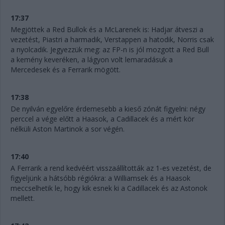
17:37
Megjöttek a Red Bullok és a McLarenek is: Hadjar átveszi a
vezetést, Piastri a harmadik, Verstappen a hatodik, Norris csak
a nyolcadik. Jegyezzük meg: az FP-n is jól mozgott a Red Bull
a kemény keveréken, a lágyon volt lemaradásuk a
Mercedesek és a Ferrarik mögött.
17:38
De nyilván egyelőre érdemesebb a kieső zónát figyelni: négy
perccel a vége előtt a Haasok, a Cadillacek és a mért kör
nélküli Aston Martinok a sor végén.
17:40
A Ferrarik a rend kedvéért visszaállították az 1-es vezetést, de
figyeljünk a hátsóbb régiókra: a Williamsek és a Haasok
meccselhetik le, hogy kik esnek ki a Cadillacek és az Astonok
mellett.