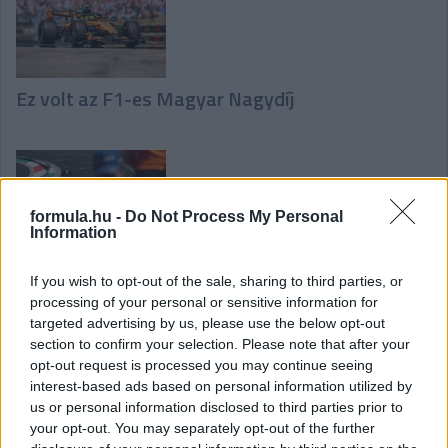
Ez volt az F1-es Magyar Nagydíj
formula.hu -
Do Not Process My Personal
Information
Így zajlott az F1-es Magyar Nagydíj időmérő
If you wish to opt-out of the sale, sharing to third parties, or
edzése
processing of your personal or sensitive information for
targeted advertising by us, please use the below opt-out
section to confirm your selection. Please note that after your
opt-out request is processed you may continue seeing
interest-based ads based on personal information utilized by
us or personal information disclosed to third parties prior to
your opt-out. You may separately opt-out of the further