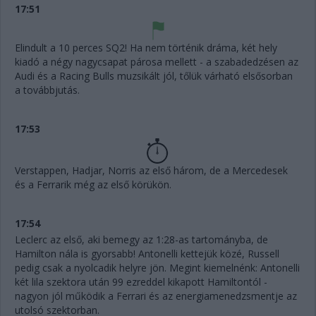
17:51
Elindult a 10 perces SQ2! Ha nem történik dráma, két hely
kiadó a négy nagycsapat párosa mellett - a szabadedzésen az
Audi és a Racing Bulls muzsikált jól, tőlük várható elsősorban
a továbbjutás.
17:53
Verstappen, Hadjar, Norris az első három, de a Mercedesek
és a Ferrarik még az első körükön.
17:54
Leclerc az első, aki bemegy az 1:28-as tartományba, de
Hamilton nála is gyorsabb! Antonelli kettejük közé, Russell
pedig csak a nyolcadik helyre jön. Megint kiemelnénk: Antonelli
két lila szektora után 99 ezreddel kikapott Hamiltontól -
nagyon jól működik a Ferrari és az energiamenedzsmentje az
utolsó szektorban.