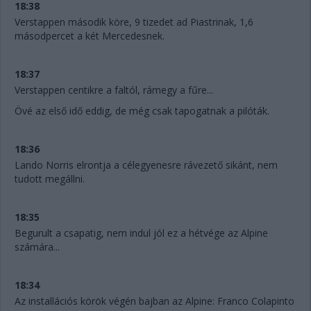
18:38
Verstappen második köre, 9 tizedet ad Piastrinak, 1,6
másodpercet a két Mercedesnek.
18:37
Verstappen centikre a faltól, rámegy a fűre...
Övé az első idő eddig, de még csak tapogatnak a pilóták.
18:36
Lando Norris elrontja a célegyenesre rávezető sikánt, nem
tudott megállni.
18:35
Begurult a csapatig, nem indul jól ez a hétvége az Alpine
számára...
18:34
Az installációs körök végén bajban az Alpine: Franco Colapinto