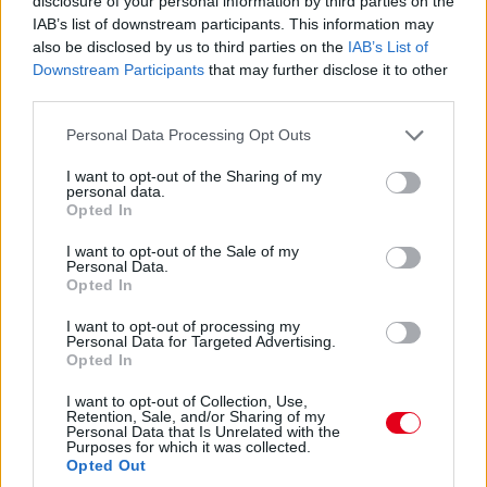
disclosure of your personal information by third parties on the
IAB’s list of downstream participants. This information may
18:22
also be disclosed by us to third parties on the
IAB’s List of
Ráadásul a legtöbb csapat új fejlesztéseket is hozott, például
Downstream Participants
that may further disclose it to other
a Mercedes és a McLaren is, nekik most kell kipróbálni ezeket
third parties.
is ezen az egyetlen szabadedzésen.
Please note that this website/app uses one or more Google
A részletes fejlesztési lista itt található!
Personal Data Processing Opt Outs
services and may gather and store information including but
not limited to your visit or usage behaviour. You may click to
I want to opt-out of the Sharing of my
18:20
personal data.
grant or deny consent to Google and its third-party tags to
Opted In
A sprinthétvége miatt csak ez a 60 perc áll a csapatok
use your data for below specified purposes in below Google
rendelkezésére ahhoz, hogy letapogassák a pályát és
consent section.
I want to opt-out of the Sale of my
ellenőrizzék a beállításaikat.
Personal Data.
Opted In
Ez különösen úgy lesz vakrepülés, hogy a pálya egyelőre
nagyon csúszós, jelentősen javulnak a tapadási viszonyok
I want to opt-out of processing my
máról holnapra, sőt körről körre.
Personal Data for Targeted Advertising.
Opted In
18:18
I want to opt-out of Collection, Use,
Retention, Sale, and/or Sharing of my
Nagy szeretettel köszöntünk mindenkit, hamarosan kezdődik
Personal Data that Is Unrelated with the
az F1-es Kanadai Nagydíj egyetlen szabadedzés!
Purposes for which it was collected.
Opted Out