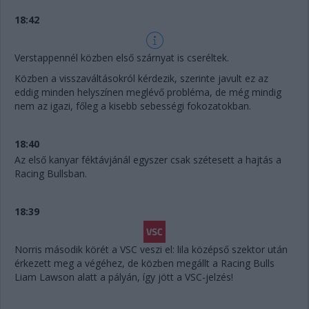
18:42
Verstappennél közben első szárnyat is cseréltek.
Közben a visszaváltásokról kérdezik, szerinte javult ez az
eddig minden helyszínen meglévő probléma, de még mindig
nem az igazi, főleg a kisebb sebességi fokozatokban.
18:40
Az első kanyar féktávjánál egyszer csak szétesett a hajtás a
Racing Bullsban.
18:39
Norris második körét a VSC veszi el: lila középső szektor után
érkezett meg a végéhez, de közben megállt a Racing Bulls
Liam Lawson alatt a pályán, így jött a VSC-jelzés!