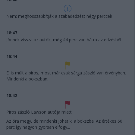
Nem: meghosszabbítják a szabadedzést négy perccel!
18:47
Jönnek vissza az autók, még 44 perc van hátra az edzésből.
18:44
El is múlt a piros, most már csak sárga zászló van érvényben.
Mindenki a bokszban.
18:42
Piros zászló Lawson autója miatt!
Az óra megy, de mindenki jöhet ki a bokszba. Az értékes 60
perc így nagyon gyorsan elfogy...