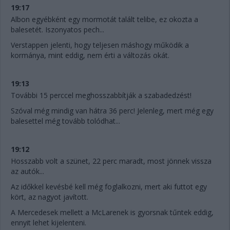
19:17
Albon egyébként egy mormotát talált telibe, ez okozta a
balesetét. Iszonyatos pech...
Verstappen jelenti, hogy teljesen máshogy működik a
kormánya, mint eddig, nem érti a változás okát.
19:13
További 15 perccel meghosszabbítják a szabadedzést!
Szóval még mindig van hátra 36 perc! Jelenleg, mert még egy
balesettel még tovább tolódhat...
19:12
Hosszabb volt a szünet, 22 perc maradt, most jönnek vissza
az autók...
Az időkkel kevésbé kell még foglalkozni, mert aki futtot egy
kört, az nagyot javított.
A Mercedesek mellett a McLarenek is gyorsnak tűntek eddig,
ennyit lehet kijelenteni.