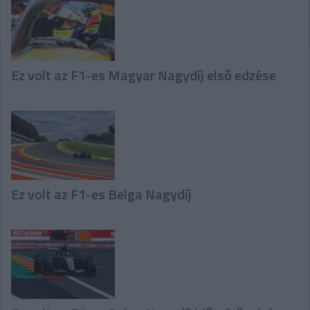
Ez volt az F1-es Magyar Nagydíj első edzése
Ez volt az F1-es Belga Nagydíj