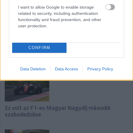
I want to allow Google to enable storage
related to security, including authentication
functionality and fraud prevention, and other
user protection.
Ez volt az F1-es Magyar Nagydíj harmadik
CONFIRM
szabadedzése
Data Deletion
Data Access
Privacy Policy
Ez volt az F1-es Magyar Nagydíj második
szabadedzése