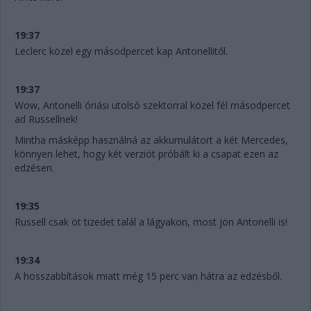
19:37
Leclerc közel egy másodpercet kap Antonellitől.
19:37
Wow, Antonelli óriási utolsó szektorral közel fél másodpercet
ad Russellnek!
Mintha másképp használná az akkumulátort a két Mercedes,
könnyen lehet, hogy két verziót próbált ki a csapat ezen az
edzésen.
19:35
Russell csak öt tizedet talál a lágyakon, most jön Antonelli is!
19:34
A hosszabbítások miatt még 15 perc van hátra az edzésből.