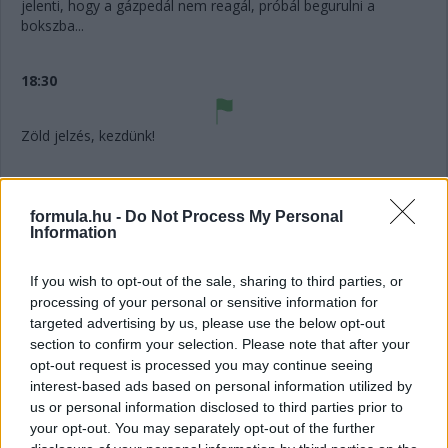
jelenti, hogy a gázpedál nem reagál, próbál begurulni a
bokszba...
18:30
Zöld jelzés, kezdünk!
18:28
15 Celsius-fokos hőmérséklettel indul a hétvége, hűvös van,
formula.hu -
Do Not Process My Personal
Information
de süt a nap, tiszta az idő.
If you wish to opt-out of the sale, sharing to third parties, or
18:26
processing of your personal or sensitive information for
A hétvége nagy kérdése, hogy vissza tud-e vágni saját
targeted advertising by us, please use the below opt-out
pályáján, illetve egyik legjobb pályáján George Russell.
section to confirm your selection. Please note that after your
Paolo Filisetti, a Racingnews365.com technikai elemzője
opt-out request is processed you may continue seeing
szerint a Mercedes fejlesztéseinél jelentősen figyelembe
interest-based ads based on personal information utilized by
vették Kimi Antonelli véleményét, ezért is lesz érdekes látni,
us or personal information disclosed to third parties prior to
hogy mire mennek egymással.
your opt-out. You may separately opt-out of the further