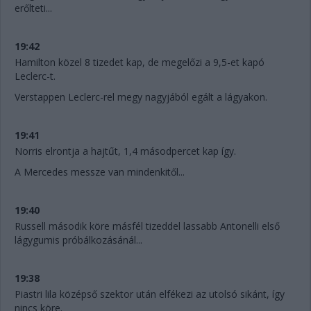
erőlteti...
19:42
Hamilton közel 8 tizedet kap, de megelőzi a 9,5-et kapó
Leclerc-t.
Verstappen Leclerc-rel megy nagyjából egált a lágyakon.
19:41
Norris elrontja a hajtűt, 1,4 másodpercet kap így.
A Mercedes messze van mindenkitől...
19:40
Russell második köre másfél tizeddel lassabb Antonelli első
lágygumis próbálkozásánál...
19:38
Piastri lila középső szektor után elfékezi az utolsó sikánt, így
nincs köre.