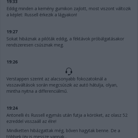
19:33
Eddig minden a kemény gumikon zajlott, most viszont változik
a képlet: Russell érkezik a lágyakon!
19:27
Sokat hibáznak a pilóták eddig, a féktávok próbálgatásakor
rendszeresen csúsznak meg.
19:26
Verstappen szerint az alacsonyabb fokozatoknál a
visszaváltások során megcsúszik az autó hátulja, olyan,
mintha nyitna a differenciálmű.
19:24
Antonelli és Russell egymás után futja a köröket, az olasz 52
ezreddel visszaáll az élre!
Mindketten hibázgattak még, bőven hagytak benne. De a
többiek így is messze vannak...