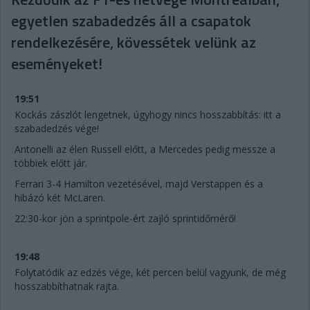
egyetlen szabadedzés áll a csapatok
rendelkezésére, kövessétek velünk az
eseményeket!
19:51
Kockás zászlót lengetnek, úgyhogy nincs hosszabbítás: itt a
szabadedzés vége!
Antonelli az élen Russell előtt, a Mercedes pedig messze a
többiek előtt jár.
Ferrari 3-4 Hamilton vezetésével, majd Verstappen és a
hibázó két McLaren.
22:30-kor jön a sprintpole-ért zajló sprintidőmérő!
19:48
Folytatódik az edzés vége, két percen belül vagyunk, de még
hosszabbíthatnak rajta.