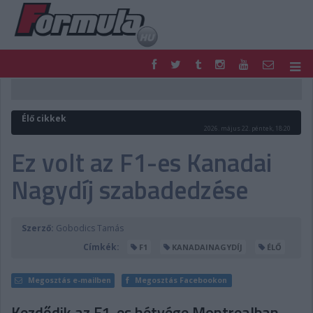
F1
PARC FERMÉ
FORMULA
MOTOR
Élő cikkek
NEMZETKÖZI
HAZAI
2026. május 22. péntek, 18:20
RETRO
EGYÉB
Ez volt az F1-es Kanadai
PODCAST
SHOP
Nagydíj szabadedzése
LIVE
TIPPJÁTÉK
DIGITÁLIS MAGAZIN
PONTÁLLÁSOK
VERSENYNAPTÁRAK
Szerző:
Gobodics Tamás
Címkék:
F1
KANADAINAGYDÍJ
ÉLŐ
Megosztás e-mailben
Megosztás Facebookon
Kezdődik az F1-es hétvége Montrealban,