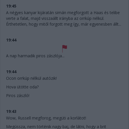
19:45
A négyes kanyar kijáratán simán megforgott a Haas és telibe
verte a falat, majd visszaállt irányba az orrkúp nélkül.
Érthetetlen, hogy mitől forgott meg így, már egyenesben állt...
19:44
A nap harmadik piros zászlója...
19:44
Ocon orrkúp nélkül autózik!
Hova ütötte oda?
Piros zászló!
19:43
Wow, Russell megforog, megüti a korlátot!
Megússza, nem történik nagy baj, de látni, hogy a brit