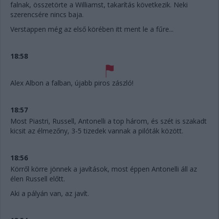
falnak, összetörte a Williamst, takarítás következik. Neki
szerencsére nincs baja.
Verstappen még az első körében itt ment le a fűre...
18:58
Alex Albon a falban, újabb piros zászló!
18:57
Most Piastri, Russell, Antonelli a top három, és szét is szakadt
kicsit az élmezőny, 3-5 tizedek vannak a pilóták között.
18:56
Körről körre jönnek a javítások, most éppen Antonelli áll az
élen Russell előtt.
Aki a pályán van, az javít.