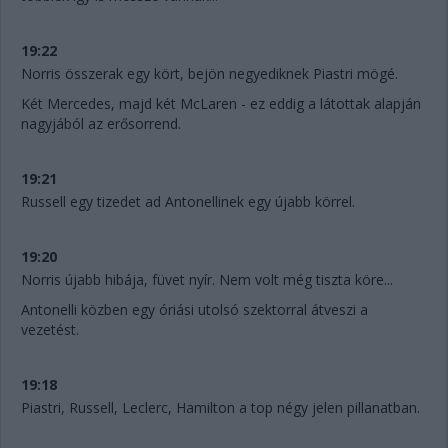
19:22
Norris összerak egy kört, bejön negyediknek Piastri mögé.
Két Mercedes, majd két McLaren - ez eddig a látottak alapján
nagyjából az erősorrend.
19:21
Russell egy tizedet ad Antonellinek egy újabb körrel.
19:20
Norris újabb hibája, füvet nyír. Nem volt még tiszta köre...
Antonelli közben egy óriási utolsó szektorral átveszi a
vezetést.
19:18
Piastri, Russell, Leclerc, Hamilton a top négy jelen pillanatban.