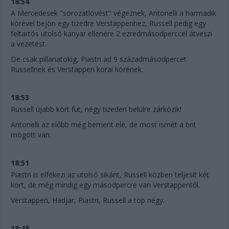
18:54
A Mercedesek "sorozatlövést" végeznek, Antonelli a harmadik
körével bejön egy tizedre Verstappenhez, Russell pedig egy
feltartós utolsó kanyar ellenére 2 ezredmásodperccel átveszi
a vezetést.
De csak pillanatokig, Piastri ad 9 századmásodpercet
Russellnek és Verstappen korai körének.
18:53
Russell újabb kört fut, négy tizeden belülre zárkózik!
Antonelli az előbb még bement elé, de most ismét a brit
mögött van.
18:51
Piastri is elfékezi az utolsó sikánt, Russell közben teljesít két
kört, de még mindig egy másodpercre van Verstappentől.
Verstappen, Hadjar, Piastri, Russell a top négy.
18:48