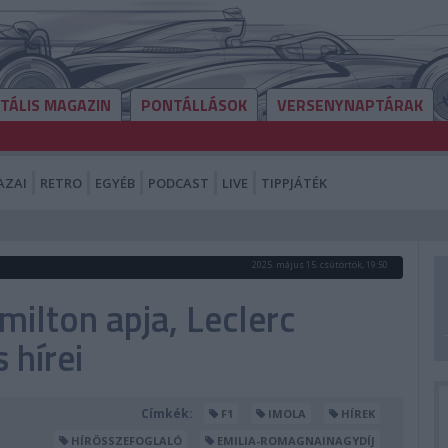
ITÁLIS MAGAZIN
PONTÁLLÁSOK
VERSENYNAPTÁRAK
AZAI
RETRO
EGYÉB
PODCAST
LIVE
TIPPJÁTÉK
2025. május 15. csütörtök, 19:50
milton apja, Leclerc
 hírei
Címkék:
F1
IMOLA
HÍREK
HÍRÖSSZEFOGLALÓ
EMILIA-ROMAGNAINAGYDÍJ