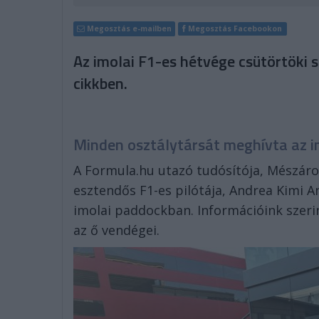
Megosztás e-mailben
Megosztás Facebookon
Az imolai F1-es hétvége csütörtöki s
cikkben.
Minden osztálytársát meghívta az i
A Formula.hu utazó tudósítója, Mészáros
esztendős F1-es pilótája, Andrea Kimi A
imolai paddockban. Információink szeri
az ő vendégei.