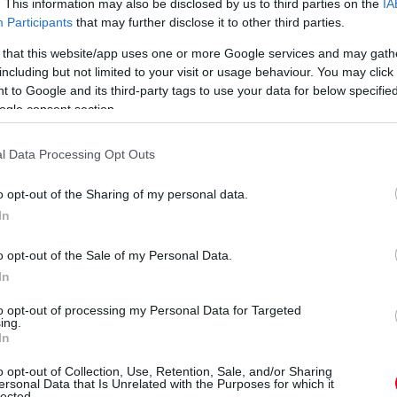
. This information may also be disclosed by us to third parties on the
IA
Participants
that may further disclose it to other third parties.
 that this website/app uses one or more Google services and may gath
including but not limited to your visit or usage behaviour. You may click 
 to Google and its third-party tags to use your data for below specifi
ogle consent section.
l Data Processing Opt Outs
o opt-out of the Sharing of my personal data.
milton édesapja
In
wis Hamilton édesapja, miután az utóbbi
o opt-out of the Sale of my Personal Data.
 ben Sulayem elnökkel – számolt be róla a
In
to opt-out of processing my Personal Data for Targeted
ing.
anácsadóként segített a fiatal pilóták
In
és ennek hivatalos bejelentése a jövő hónapra
o opt-out of Collection, Use, Retention, Sale, and/or Sharing
ersonal Data that Is Unrelated with the Purposes for which it
lected.