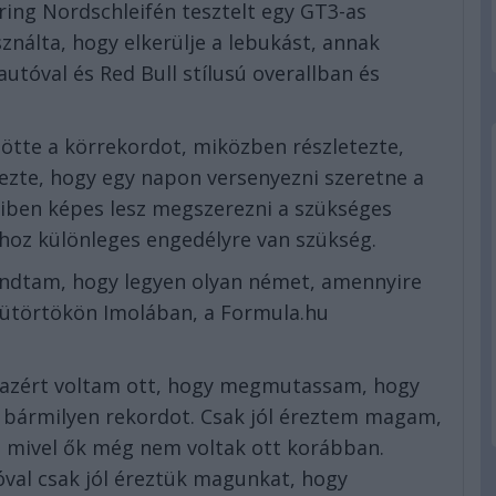
ing Nordschleifén tesztelt egy GT3-as
ználta, hogy elkerülje a lebukást, annak
utóval és Red Bull stílusú overallban és
ötte a körrekordot, miközben részletezte,
lezte, hogy egy napon versenyezni szeretne a
iben képes lesz megszerezni a szükséges
yához különleges engedélyre van szükség.
ondtam, hogy legyen olyan német, amennyire
sütörtökön Imolában, a Formula.hu
azért voltam ott, hogy megmutassam, hogy
bármilyen rekordot. Csak jól éreztem magam,
t, mivel ők még nem voltak ott korábban.
óval csak jól éreztük magunkat, hogy