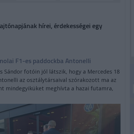
ajtónapjának hírei, érdekességei egy
molai F1-es paddockba Antonelli
 Sándor fotóin jól látszik, hogy a Mercedes 18
ntonelli az osztálytársaival szórakozott ma az
nt mindegyiküket meghívta a hazai futamra,