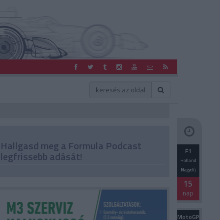
Hallgasd meg a Formula Podcast
F1
legfrissebb adását!
Holland
Nagydíj
15
nap
MotoGP