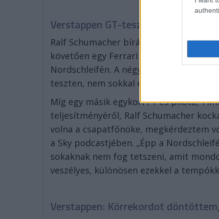
authenti
Verstappen GT-tesztje felelőtlenség
Ralf Schumacher bírálta Max Verstappen
követően egy Ferrari GT3-as volánja mög
Nordschleifén. A négyszeres világbajno
teszten, nem sokkal első lánya, Lily szül
Míg egy másik egykori F1-es pilóta, Ti
teljesítményéről, Ralf Schumacher kock
volna a csapatfőnöke, megkérdeztem vol
a Sky podcastjében. „Épp a Nordschleifé
sokaknak nem fog tetszeni, amit mondok
veszélyes, különösen ezekkel a tempókka
Verstappen: Körrekordot döntöttem, 