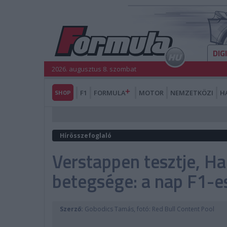
DIG
2026. augusztus 8. szombat
SHOP
F1
FORMULA
MOTOR
NEMZETKÖZI
H
Hírösszefoglaló
Verstappen tesztje, Ha
betegsége: a nap F1-es
Szerző:
Gobodics Tamás, fotó: Red Bull Content Pool