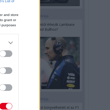
B’s List of
er and store
18 órája
to grant or
Sajtó: Az Aston Martintól érkezik Lambiase
ed purposes
utódja a Red Bullhoz?
23 órája
Óriási bevétel-visszaesést könyvelhetett el az F1