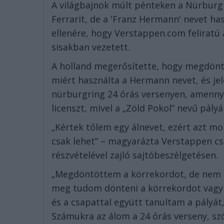
A világbajnok múlt pénteken a Nürburgr
Ferrarit, de a 'Franz Hermann' nevet has
ellenére, hogy Verstappen.com feliratú a
sisakban vezetett.
A holland megerősítette, hogy megdönt
miért használta a Hermann nevet, és je
nürburgring 24 órás versenyen, amenny
licenszt, mivel a „Zöld Pokol” nevű pál
„Kértek tőlem egy álnevet, ezért azt m
csak lehet” – magyarázta Verstappen c
részvételével zajló sajtóbeszélgetésen.
„Megdöntöttem a körrekordot, de nem 
meg tudom dönteni a körrekordot vagy 
és a csapattal együtt tanultam a pályá
Számukra az álom a 24 órás verseny, sz