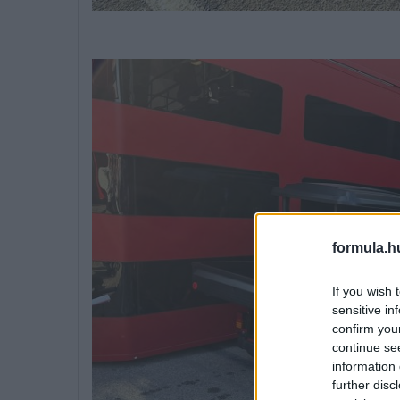
formula.h
If you wish 
sensitive in
confirm you
continue se
information 
further disc