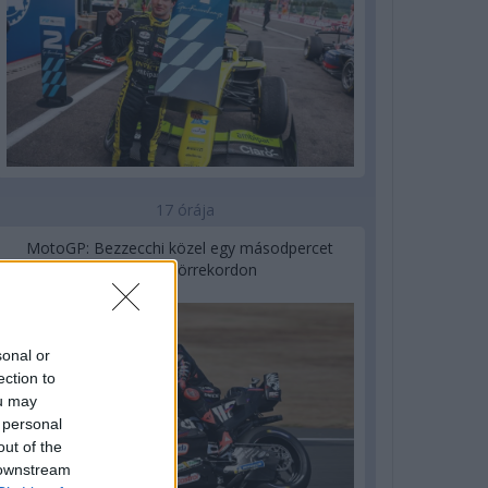
17 órája
MotoGP: Bezzecchi közel egy másodpercet
javított a körrekordon
sonal or
ection to
ou may
 personal
out of the
 downstream