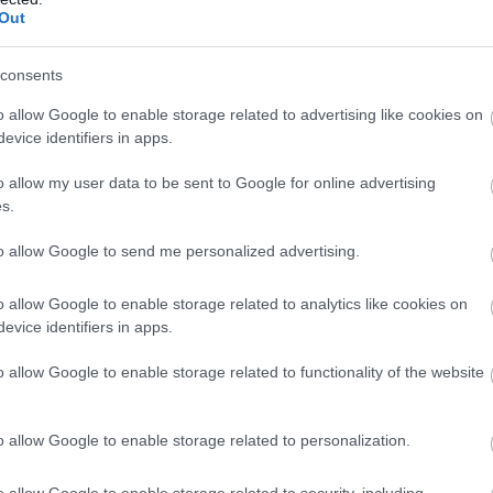
ve dolgozik a projekten Ben Sulayemet
Out
, mert fia sokszor volt kritikus a regnáló
consents
o allow Google to enable storage related to advertising like cookies on
evice identifiers in apps.
öki napot
o allow my user data to be sent to Google for online advertising
a, hogy Charles Leclerc nem vesz részt a
s.
romagnai Nagydíj helyszínén, Imolában. A
to allow Google to send me personalized advertising.
távol a pályától, így csütörtökön kizárólag
 csapatot a sajtóeseményeken.
o allow Google to enable storage related to analytics like cookies on
evice identifiers in apps.
m jön ki a pályára – olvasható a Ferrari
lőbbi felépülésre koncentrál. Várhatóan holnap
o allow Google to enable storage related to functionality of the website
vendhet, ezek közül az imolai az első, így
o allow Google to enable storage related to personalization.
én a csapatot.
o allow Google to enable storage related to security, including