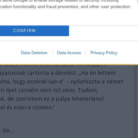
cation functionality and fraud prevention, and other user protection.
 volt Ralf Schumacher szerint
t, amiért a holland pilóta a Miami Nagydíjat
CONFIRM
é ült, hogy teljesítsen néhány kört a legendás
k álnéven, Franz Hermannként vett részt a
etése után.
Data Deletion
Data Access
Privacy Policy
mo Glock elismeréssel beszélt Verstappen
ázatosnak tartotta a döntést. „Ha én lettem
na, hogy eszénél van-e” – nyilatkozta a német
n ilyet csinálni nem túl okos. Tudom,
, de szerintem ez a pálya hihetetlenül
l és ezen a szinten.”
de...