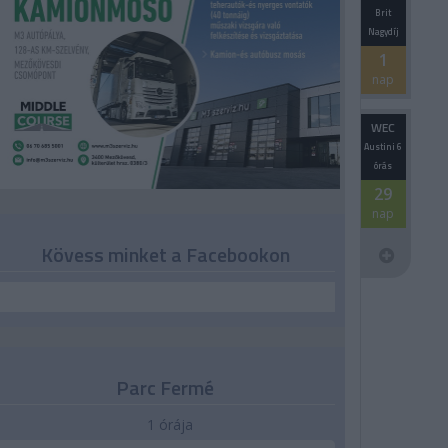
Brit
Nagydíj
1
nap
WEC
Austini 6
órás
29
nap
Kövess minket a Facebookon
Parc Fermé
1 órája