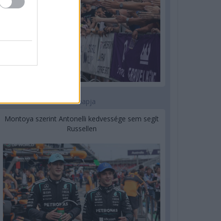
1 napja
Montoya szerint Antonelli kedvessége sem segít
Russellen