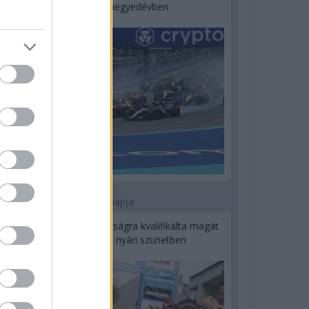
a második negyedévben
1 napja
Kerékpáros világbajnokságra kvalifikálta magát
Bottas az F1-es nyári szünetben