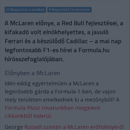
Megosztás e-mailben
Megosztás Facebookon
A McLaren előnye, a Red Bull fejlesztései, a
kifakadó volt elnökhelyettes, a javuló
Ferrari és a készülődő Cadillac – a mai nap
legfontosabb F1-es hírei a Formula.hu
hírösszefoglalójában.
Előnyben a McLaren
Idén eddig egyértelműen a McLaren a
legerősebb gárda a Formula-1-ben, de vajon
mely területen emelkednek ki a mezőnyből? A
Formula Plusz rovatunkban megjelent
cikkünkből kiderül
.
George
Russell szintén a McLaren erőfölényéről