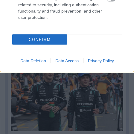
related to security, including authentication
functionality and fraud prevention, and other
user protection.
1 napja
CONFIRM
Montoya szerint Antonelli kedvessége sem segít
Russellen
Data Deletion
Data Access
Privacy Policy