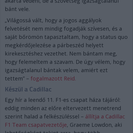
akarta védeni, de a szövetség igazságtalanul
bánt vele.
„Világossá vált, hogy a jogos aggályok
felvetését nem mindig fogadják szívesen, és a
saját bőrömön tapasztaltam, hogy a status quo
megkérdőjelezése a párbeszéd helyett
kirekesztéshez vezethet. Nem bántam meg,
hogy felemeltem a szavam. De úgy vélem, hogy
igazságtalanul bántak velem, amiért ezt
tettem” –
fogalmazott Reid.
Készül a Cadillac
Egy hír a leendő 11. F1-es csapat háza tájáról:
eddig minden az előre eltervezett menetrend
szerint halad a felkészüléssel –
állítja a Cadillac
F1 Team csapatvezetője
, Graeme Lowdon, aki