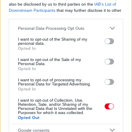
also be disclosed by us to third parties on the
IAB’s List of
Downstream Participants
that may further disclose it to other
Kövess minket a Facebookon
third parties.
Please note that this website/app uses one or more Google
Personal Data Processing Opt Outs
services and may gather and store information including but
not limited to your visit or usage behaviour. You may click to
I want to opt-out of the Sharing of my
personal data.
grant or deny consent to Google and its third-party tags to
Opted In
use your data for below specified purposes in below Google
Parc Fermé
consent section.
I want to opt-out of the Sale of my
Personal Data.
2 órája
Opted In
Óriási bevétel-visszaesést könyvelhetett el az F1 a
I want to opt-out of processing my
második negyedévben
Personal Data for Targeted Advertising.
Opted In
I want to opt-out of Collection, Use,
Retention, Sale, and/or Sharing of my
Personal Data that Is Unrelated with the
Purposes for which it was collected.
Opted Out
Google consents