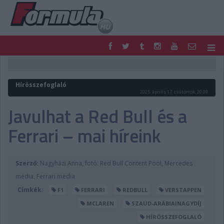
F1
PARC FERMÉ
FORMULA
MOTOR
Hírösszefoglaló
NEMZETKÖZI
HAZAI
2025. április 17. csütörtök, 20:09
RETRO
EGYÉB
Javulhat a Red Bull és a
PODCAST
SHOP
Ferrari – mai híreink
LIVE
TIPPJÁTÉK
DIGITÁLIS MAGAZIN
PONTÁLLÁSOK
VERSENYNAPTÁRAK
Szerző:
Nagyházi Anna, fotó: Red Bull Content Pool, Mercedes
media, Ferrari media
Címkék:
F1
FERRARI
REDBULL
VERSTAPPEN
MCLAREN
SZAÚD-ARÁBIAINAGYDÍJ
HÍRÖSSZEFOGLALÓ