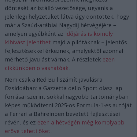
döntését az istálló vezetősége, ugyanis a
jelenlegi helyzetüket látva úgy döntöttek, hogy
már a Szaúd-arábiai Nagydíj hétvégéjére –
amelyen egyébként az
időjárás is komoly
kihívást jelenthet
majd a pilótáknak – jelentős
fejlesztésekkel érkeznek, amelyektől azonnal
mérhető javulást várnak. A részletek
ezen
cikkünkben olvashatóak
.
Nem csak a Red Bull számít javulásra
Dzsiddában: a Gazzetta dello Sport olasz lap
forrásai szerint sokkal nagyobb tartományban
képes működtetni 2025-ös Formula-1-es autóját
a Ferrari a Bahreinben bevetett fejlesztései
révén, és ez
ezen a hétvégén még komolyabb
erővé teheti őket
.