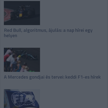
Red Bull, algoritmus, ájulás: a nap hírei egy
helyen
A Mercedes gondjai és tervei: keddi F1-es hírek