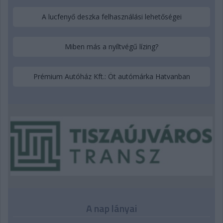
A lucfenyő deszka felhasználási lehetőségei
Miben más a nyíltvégű lízing?
Prémium Autóház Kft.: Öt autómárka Hatvanban
A nap lányai