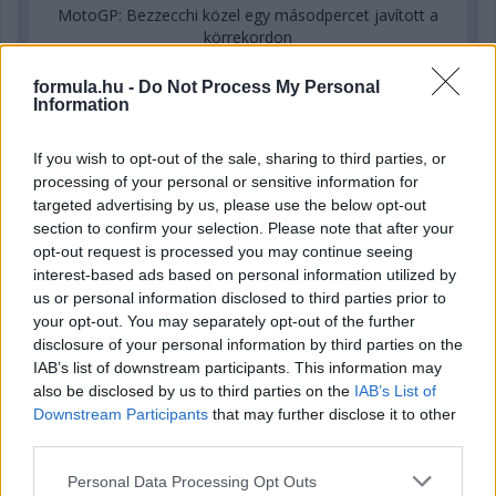
MotoGP: Bezzecchi közel egy másodpercet javított a
körrekordon
formula.hu -
Do Not Process My Personal
Information
If you wish to opt-out of the sale, sharing to third parties, or
processing of your personal or sensitive information for
targeted advertising by us, please use the below opt-out
section to confirm your selection. Please note that after your
opt-out request is processed you may continue seeing
interest-based ads based on personal information utilized by
us or personal information disclosed to third parties prior to
your opt-out. You may separately opt-out of the further
disclosure of your personal information by third parties on the
IAB’s list of downstream participants. This information may
16 órája
also be disclosed by us to third parties on the
IAB’s List of
Sajtó: Az Aston Martintól érkezik Lambiase utódja a Red
Downstream Participants
that may further disclose it to other
Bullhoz?
third parties.
Please note that this website/app uses one or more Google
Personal Data Processing Opt Outs