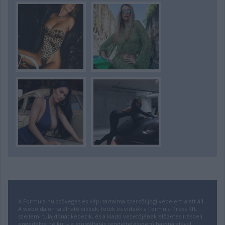
A Formula.hu szöveges és képi tartalma szerzői jogi védelem alatt áll.
A weboldalon található cikkek, fotók és videók a Formula Press Kft.
szellemi tulajdonát képezik, és a kiadó vezetőjének előzetes írásbeli
engedélye nélkül – a szolgáltatás rendeltetésszerű használatával