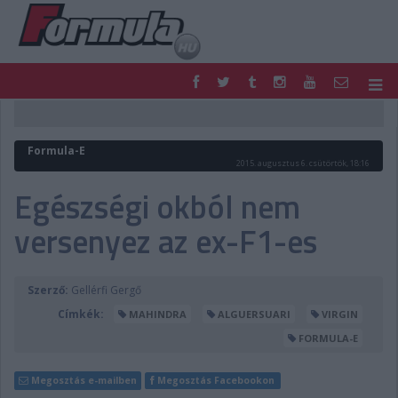
F1
PARC FERMÉ
FORMULA
MOTOR
Formula-E
NEMZETKÖZI
HAZAI
2015. augusztus 6. csütörtök, 18:16
RETRO
EGYÉB
Egészségi okból nem
PODCAST
SHOP
versenyez az ex-F1-es
LIVE
TIPPJÁTÉK
DIGITÁLIS MAGAZIN
PONTÁLLÁSOK
VERSENYNAPTÁRAK
Szerző:
Gellérfi Gergő
Címkék:
MAHINDRA
ALGUERSUARI
VIRGIN
FORMULA-E
Megosztás e-mailben
Megosztás Facebookon