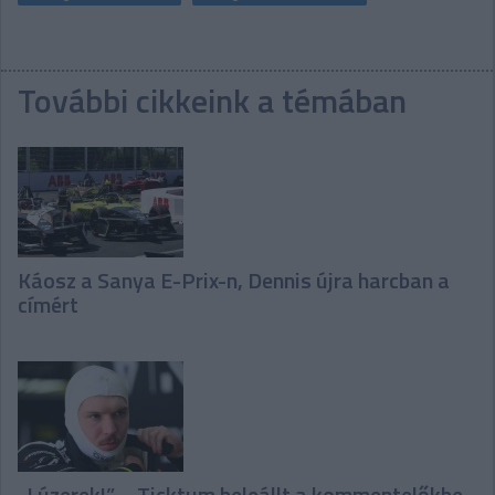
További cikkeink a témában
Káosz a Sanya E-Prix-n, Dennis újra harcban a
címért
„Lúzerek!” – Ticktum beleállt a kommentelőkbe