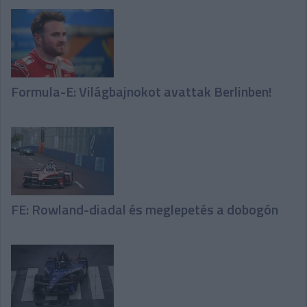
Formula-E: Világbajnokot avattak Berlinben!
FE: Rowland-diadal és meglepetés a dobogón