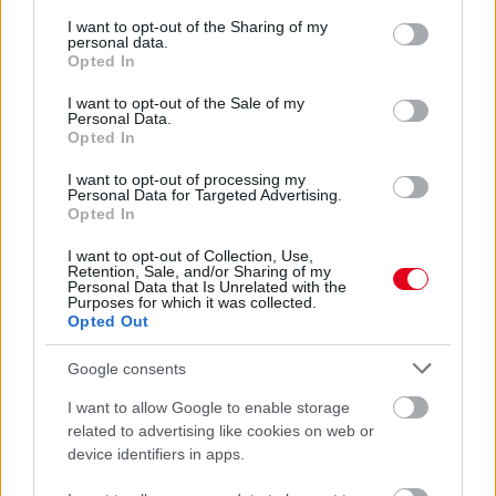
services and may gather and store information including but
not limited to your visit or usage behaviour. You may click to
I want to opt-out of the Sharing of my
personal data.
grant or deny consent to Google and its third-party tags to
Opted In
use your data for below specified purposes in below Google
consent section.
I want to opt-out of the Sale of my
Personal Data.
Opted In
I want to opt-out of processing my
Personal Data for Targeted Advertising.
Opted In
I want to opt-out of Collection, Use,
Retention, Sale, and/or Sharing of my
Personal Data that Is Unrelated with the
21 órája
Purposes for which it was collected.
Opted Out
Óriási bevétel-visszaesést könyvelhetett el az F1 a
második negyedévben
Google consents
I want to allow Google to enable storage
related to advertising like cookies on web or
device identifiers in apps.