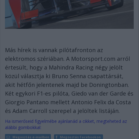
Más hírek is vannak pilótafronton az
elektromos szériában. A Motorsport.com arról
értesült, hogy a Mahindra Racing négy jelölt
közül választja ki Bruno Senna csapattársát,
akit hétfőn jelentenek majd be Doningtonban.
Két egykori F1-es pilóta, Giedo van der Garde és
Giorgio Pantano mellett Antonio Felix da Costa
és Adam Carroll szerepel a jelöltek listáján.
Ha ismerőseid figyelmébe ajánlanád a cikket, megteheted az
alábbi gombokkal:
Megosztás e-mailben
Megosztás Facebookon