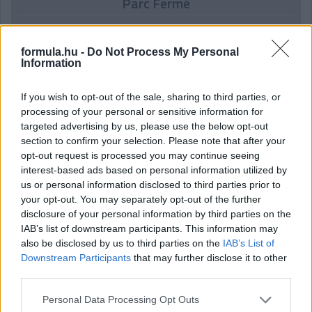
Parc Fermé
1 órája
formula.hu -
Do Not Process My Personal
Montoya szerint Antonelli kedvessége sem segít
Information
Russellen
If you wish to opt-out of the sale, sharing to third parties, or
processing of your personal or sensitive information for
targeted advertising by us, please use the below opt-out
section to confirm your selection. Please note that after your
opt-out request is processed you may continue seeing
interest-based ads based on personal information utilized by
us or personal information disclosed to third parties prior to
your opt-out. You may separately opt-out of the further
disclosure of your personal information by third parties on the
IAB’s list of downstream participants. This information may
also be disclosed by us to third parties on the
IAB’s List of
Downstream Participants
that may further disclose it to other
third parties.
22 órája
Please note that this website/app uses one or more Google
Personal Data Processing Opt Outs
services and may gather and store information including but