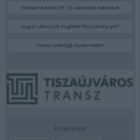
Prémium Autóház Kft.: Öt autómárka Hatvanban
Hogyan válasszunk megfelelő fénymásolópapírt?
Szerezz érettségit munka mellett!
A nap lányai