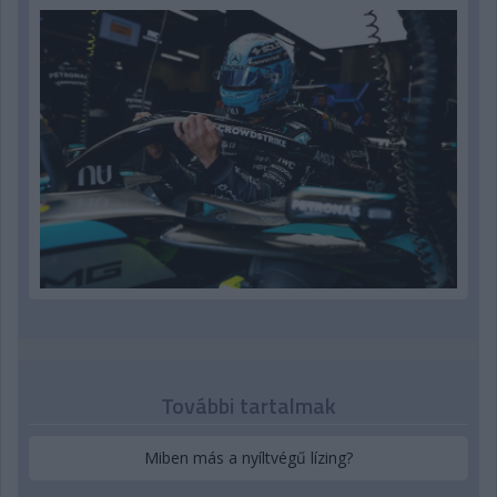
További tartalmak
Miben más a nyíltvégű lízing?