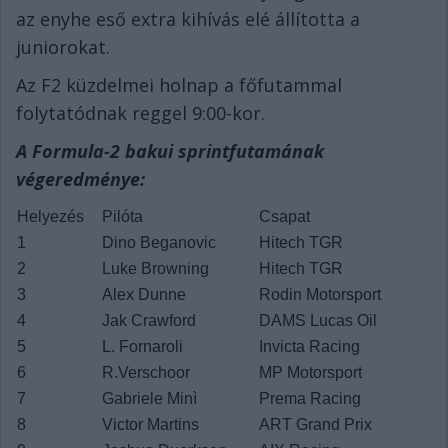
az enyhe eső extra kihívás elé állította a
juniorokat.
Az F2 küzdelmei holnap a főfutammal
folytatódnak reggel 9:00-kor.
A Formula-2 bakui sprintfutamának
végeredménye:
Helyezés
Pilóta
Csapat
1
Dino Beganovic
Hitech TGR
2
Luke Browning
Hitech TGR
3
Alex Dunne
Rodin Motorsport
4
Jak Crawford
DAMS Lucas Oil
5
L. Fornaroli
Invicta Racing
6
R.Verschoor
MP Motorsport
7
Gabriele Minì
Prema Racing
8
Victor Martins
ART Grand Prix