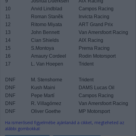
9
Joshua Duerksen
AIX Racing
10
Arvid Lindblad
Campos Racing
11
Roman Staněk
Invicta Racing
12
Ritomo Miyata
ART Grand Prix
13
John Bennett
Van Amersfoort Racing
14
Cian Shields
AIX Racing
15
S.Montoya
Prema Racing
16
Amaury Cordeel
Rodin Motorsport
17
L. Van Hoepen
Trident
DNF
M. Stenshorne
Trident
DNF
Kush Maini
DAMS Lucas Oil
DNF
Pepe Martí
Campos Racing
DNF
R. Villagómez
Van Amersfoort Racing
DNF
Oliver Goethe
MP Motorsport
Ha ismerőseid figyelmébe ajánlanád a cikket, megteheted az
alábbi gombokkal: