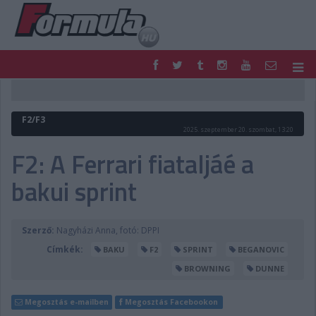
F1
PARC FERMÉ
FORMULA
MOTOR
F2/F3
NEMZETKÖZI
HAZAI
2025. szeptember 20. szombat, 13:20
RETRO
EGYÉB
F2: A Ferrari fiataljáé a
PODCAST
SHOP
bakui sprint
LIVE
TIPPJÁTÉK
DIGITÁLIS MAGAZIN
PONTÁLLÁSOK
VERSENYNAPTÁRAK
Szerző:
Nagyházi Anna, fotó: DPPI
Címkék:
BAKU
F2
SPRINT
BEGANOVIC
BROWNING
DUNNE
Megosztás e-mailben
Megosztás Facebookon