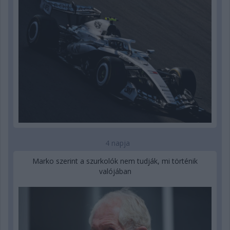
4 napja
Marko szerint a szurkolók nem tudják, mi történik
valójában