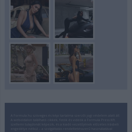
A Formula.hu szöveges és képi tartalma szerzői jogi védelem alatt áll.
A weboldalon található cikkek, fotók és videók a Formula Press Kft.
szellemi tulajdonát képezik, és a kiadó vezetőjének előzetes írásbeli
engedélye nélkül – a szolgáltatás rendeltetésszerű használatával