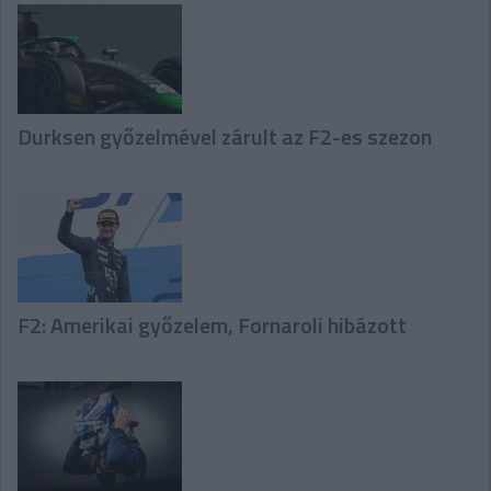
Durksen győzelmével zárult az F2-es szezon
F2: Amerikai győzelem, Fornaroli hibázott