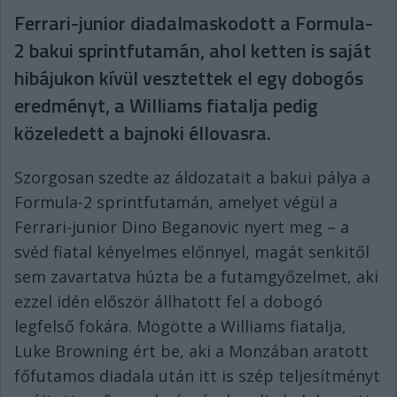
Ferrari-junior diadalmaskodott a Formula-
2 bakui sprintfutamán, ahol ketten is saját
hibájukon kívül vesztettek el egy dobogós
eredményt, a Williams fiatalja pedig
közeledett a bajnoki éllovasra.
Szorgosan szedte az áldozatait a bakui pálya a
Formula-2 sprintfutamán, amelyet végül a
Ferrari-junior Dino Beganovic nyert meg – a
svéd fiatal kényelmes előnnyel, magát senkitől
sem zavartatva húzta be a futamgyőzelmet, aki
ezzel idén először állhatott fel a dobogó
legfelső fokára. Mögötte a Williams fiatalja,
Luke Browning ért be, aki a Monzában aratott
főfutamos diadala után itt is szép teljesítményt