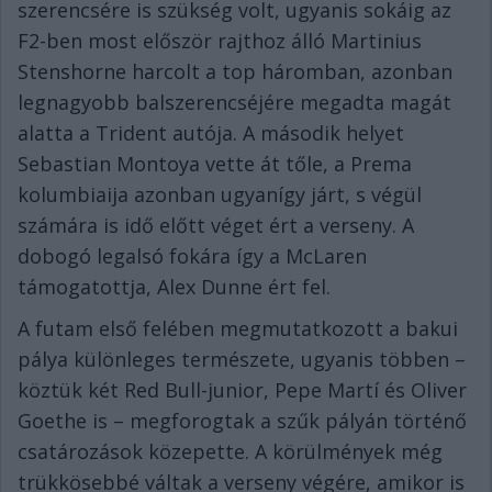
szerencsére is szükség volt, ugyanis sokáig az
F2-ben most először rajthoz álló Martinius
Stenshorne harcolt a top háromban, azonban
legnagyobb balszerencséjére megadta magát
alatta a Trident autója. A második helyet
Sebastian Montoya vette át tőle, a Prema
kolumbiaija azonban ugyanígy járt, s végül
számára is idő előtt véget ért a verseny. A
dobogó legalsó fokára így a McLaren
támogatottja, Alex Dunne ért fel.
A futam első felében megmutatkozott a bakui
pálya különleges természete, ugyanis többen –
köztük két Red Bull-junior, Pepe Martí és Oliver
Goethe is – megforogtak a szűk pályán történő
csatározások közepette. A körülmények még
trükkösebbé váltak a verseny végére, amikor is