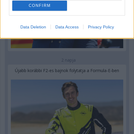
CONFIRM
Data Deletion
Data Access
Privacy Policy
2 napja
Újabb korábbi F2-es bajnok folytatja a Formula-E-ben