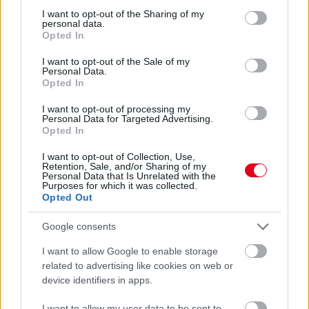
Hakkinen megtartaná a Norris-Piastri párost a
not limited to your visit or usage behaviour. You may click to
I want to opt-out of the Sharing of my
McLarennél, nem borítaná fel Verstappenért
personal data.
grant or deny consent to Google and its third-party tags to
Opted In
use your data for below specified purposes in below Google
consent section.
I want to opt-out of the Sale of my
Personal Data.
Opted In
I want to opt-out of processing my
Personal Data for Targeted Advertising.
Opted In
I want to opt-out of Collection, Use,
Retention, Sale, and/or Sharing of my
Personal Data that Is Unrelated with the
Purposes for which it was collected.
Opted Out
Google consents
1 napja
I want to allow Google to enable storage
Megvan, mikor kezdődik az F1-es Bahreini Nagydíj
related to advertising like cookies on web or
Malajziában
device identifiers in apps.
I want to allow my user data to be sent to