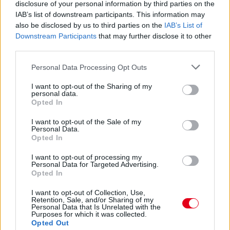
disclosure of your personal information by third parties on the
IAB’s list of downstream participants. This information may
also be disclosed by us to third parties on the
IAB’s List of
Downstream Participants
that may further disclose it to other
third parties.
Please note that this website/app uses one or more Google
Personal Data Processing Opt Outs
services and may gather and store information including but
Kövess minket a Facebookon
not limited to your visit or usage behaviour. You may click to
I want to opt-out of the Sharing of my
personal data.
grant or deny consent to Google and its third-party tags to
Opted In
use your data for below specified purposes in below Google
consent section.
I want to opt-out of the Sale of my
Personal Data.
Opted In
Parc Fermé
I want to opt-out of processing my
Personal Data for Targeted Advertising.
4 órája
Opted In
Domenicali: Több sprint lesz az F1-ben – de nem
I want to opt-out of Collection, Use,
mindenhol
Retention, Sale, and/or Sharing of my
Personal Data that Is Unrelated with the
Purposes for which it was collected.
Opted Out