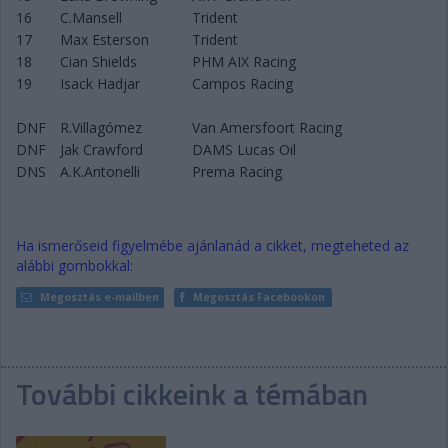
16
C.Mansell
Trident
17
Max Esterson
Trident
18
Cian Shields
PHM AIX Racing
19
Isack Hadjar
Campos Racing
DNF
R.Villagómez
Van Amersfoort Racing
DNF
Jak Crawford
DAMS Lucas Oil
DNS
A.K.Antonelli
Prema Racing
Ha ismerőseid figyelmébe ajánlanád a cikket, megteheted az
alábbi gombokkal:
Megosztás e-mailben
Megosztás Facebookon
További cikkeink a témában