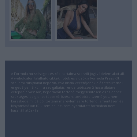
A Formula.hu szöveges és képi tartalma szerzői jogi védelem alatt áll.
A weboldalon található cikkek, fotók és videók a Formula Press Kft.
szellemi tulajdonát képezik, és a kiadó vezetőjének előzetes írásbeli
engedélye nélkül – a szolgáltatás rendeltetésszerű használatával
velejáró olvasáson, képernyőn történő megjelenítésen és az ehhez
szükséges ideiglenes többszörözésen, továbbá a személyes, nem-
kereskedelmi célból történő merevlemezre történő lementésen és
kinyomtatáson túl - sem online, sem nyomtatott formában nem
használhatóak fel.