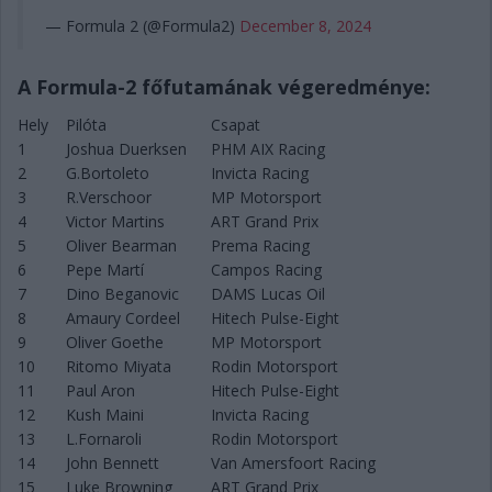
— Formula 2 (@Formula2)
December 8, 2024
A Formula-2 főfutamának végeredménye:
Hely
Pilóta
Csapat
1
Joshua Duerksen
PHM AIX Racing
2
G.Bortoleto
Invicta Racing
3
R.Verschoor
MP Motorsport
4
Victor Martins
ART Grand Prix
5
Oliver Bearman
Prema Racing
6
Pepe Martí
Campos Racing
7
Dino Beganovic
DAMS Lucas Oil
8
Amaury Cordeel
Hitech Pulse-Eight
9
Oliver Goethe
MP Motorsport
10
Ritomo Miyata
Rodin Motorsport
11
Paul Aron
Hitech Pulse-Eight
12
Kush Maini
Invicta Racing
13
L.Fornaroli
Rodin Motorsport
14
John Bennett
Van Amersfoort Racing
15
Luke Browning
ART Grand Prix