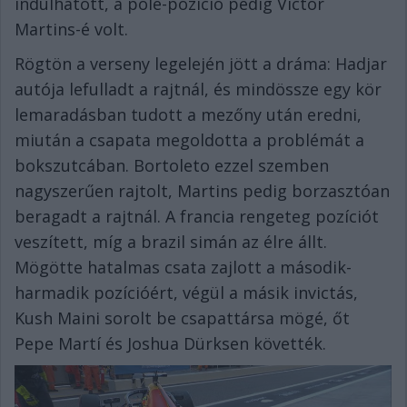
indulhatott, a pole-pozíció pedig Victor
Martins-é volt.
Rögtön a verseny legelején jött a dráma: Hadjar
autója lefulladt a rajtnál, és mindössze egy kör
lemaradásban tudott a mezőny után eredni,
miután a csapata megoldotta a problémát a
bokszutcában. Bortoleto ezzel szemben
nagyszerűen rajtolt, Martins pedig borzasztóan
beragadt a rajtnál. A francia rengeteg pozíciót
veszített, míg a brazil simán az élre állt.
Mögötte hatalmas csata zajlott a második-
harmadik pozícióért, végül a másik invictás,
Kush Maini sorolt be csapattársa mögé, őt
Pepe Martí és Joshua Dürksen követték.