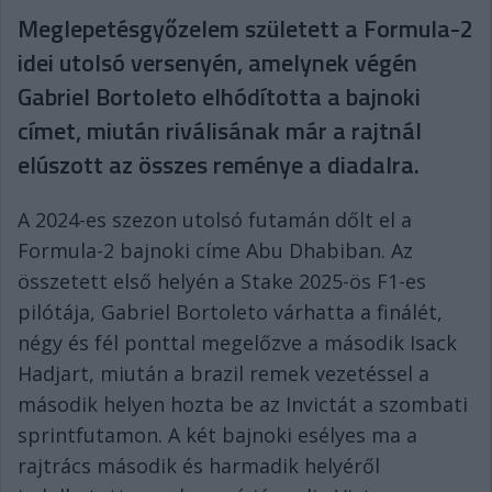
Meglepetésgyőzelem született a Formula-2
idei utolsó versenyén, amelynek végén
Gabriel Bortoleto elhódította a bajnoki
címet, miután riválisának már a rajtnál
elúszott az összes reménye a diadalra.
A 2024-es szezon utolsó futamán dőlt el a
Formula-2 bajnoki címe Abu Dhabiban. Az
összetett első helyén a Stake 2025-ös F1-es
pilótája, Gabriel Bortoleto várhatta a finálét,
négy és fél ponttal megelőzve a második Isack
Hadjart, miután a brazil remek vezetéssel a
második helyen hozta be az Invictát a szombati
sprintfutamon. A két bajnoki esélyes ma a
rajtrács második és harmadik helyéről