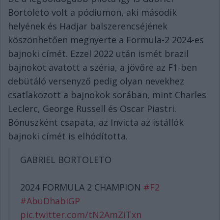
Bortoleto volt a pódiumon, aki második
helyének és Hadjar balszerencséjének
köszönhetően megnyerte a Formula-2 2024-es
bajnoki címét. Ezzel 2022 után ismét brazil
bajnokot avatott a széria, a jövőre az F1-ben
debütáló versenyző pedig olyan nevekhez
csatlakozott a bajnokok sorában, mint Charles
Leclerc, George Russell és Oscar Piastri.
Bónuszként csapata, az Invicta az istállók
bajnoki címét is elhódította.
GABRIEL BORTOLETO
2024 FORMULA 2 CHAMPION
#F2
#AbuDhabiGP
pic.twitter.com/tN2AmZiTxn