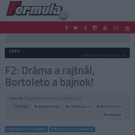
F1
PARC FERMÉ
FORMULA
MOTOR
F2/F3
NEMZETKÖZI
HAZAI
2024. december 8. vasárnap, 11:35
RETRO
EGYÉB
F2: Dráma a rajtnál,
PODCAST
SHOP
Bortoleto a bajnok!
LIVE
TIPPJÁTÉK
DIGITÁLIS MAGAZIN
PONTÁLLÁSOK
VERSENYNAPTÁRAK
Szerző:
Nagyházi Anna, Fotó: Formula-2 X
Címkék:
BAJNOKICÍM
FORMULA-2
BORTOLETO
HADJAR
Megosztás e-mailben
Megosztás Facebookon