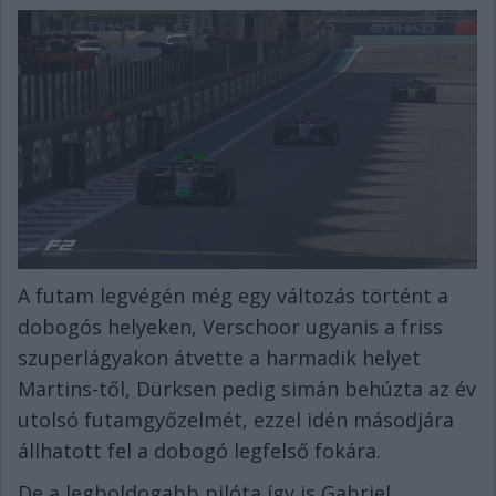
A futam legvégén még egy változás történt a
dobogós helyeken, Verschoor ugyanis a friss
szuperlágyakon átvette a harmadik helyet
Martins-től, Dürksen pedig simán behúzta az év
utolsó futamgyőzelmét, ezzel idén másodjára
állhatott fel a dobogó legfelső fokára.
De a legboldogabb pilóta így is Gabriel