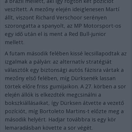
a brazil mellett, aki így rögtön két pozíciót
veszített. A mezőny elején ideiglenesen Martí
állt, viszont Richard Verschoor serényen
szorongatta a spanyolt, az MP Motorsport-os
egy idő után el is ment a Red Bull-junior
mellett.
A futam második felében kissé lecsillapodtak az
izgalmak a pályán: az alternatív stratégiát
választók egy biztonsági autós fázisra vártak a
mezőny első felében, míg Dürksenék lassan
törtek előre friss gumijaikon. A 27. körben a sor
elején állók is elkezdték megcsinálni a
bokszkiállásaikat, így Dürksen átvette a vezető
pozíciót, míg Bortoleto Martins-t előzte meg a
második helyért. Hadjar továbbra is egy kör
lemaradásban követte a sor végét.