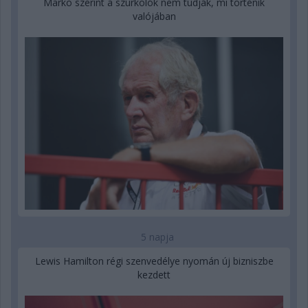
Marko szerint a szurkolók nem tudják, mi történik
valójában
5 napja
Lewis Hamilton régi szenvedélye nyomán új bizniszbe
kezdett