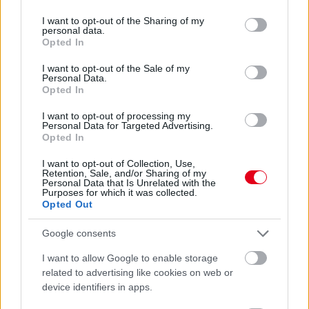
services and may gather and store information including but
not limited to your visit or usage behaviour. You may click to
I want to opt-out of the Sharing of my
personal data.
grant or deny consent to Google and its third-party tags to
Opted In
use your data for below specified purposes in below Google
consent section.
I want to opt-out of the Sale of my
Personal Data.
Opted In
I want to opt-out of processing my
Personal Data for Targeted Advertising.
Opted In
I want to opt-out of Collection, Use,
Retention, Sale, and/or Sharing of my
Personal Data that Is Unrelated with the
Purposes for which it was collected.
17 órája
Opted Out
Óriási bevétel-visszaesést könyvelhetett el az F1 a
Google consents
második negyedévben
I want to allow Google to enable storage
related to advertising like cookies on web or
device identifiers in apps.