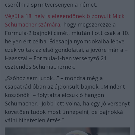
cserélni a sprintversenyen a német.
Végül a 18. hely is elegendőnek bizonyult Mick
Schumacher számára
, hogy megszerezze a
Formula-2 bajnoki címét, miután Ilott csak a 10.
helyen ért célba. Édesapja nyomdokaiba lépve
ezek voltak az első gondolatai, a jövőre már a –
Haasszal – Formula-1-ben versenyző 21
esztendős Schumachernek:
„Szóhoz sem jutok…” – mondta még a
csapatrádióban az újdonsült bajnok. „Mindent
köszönök” – folytatta elcsukló hangon
Schumacher. „Jobb lett volna, ha egy jó versenyt
követően tudok most ünnepelni, de bajnokká
válni hihetetlen érzés.”