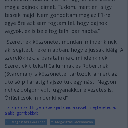
meg a bajnoki címet. Tudom, mert én is így
teszek majd. Nem gondoltam még az F1-re,
egyelőre azt sem fogtam fel, hogy bajnok
vagyok, ez is bele fog telni pár napba.”
„Szeretnék köszönetet mondani mindenkinek,
aki segített nekem abban, hogy eljussak idáig. A
szerelőknek, a barátaimnak, mindenkinek.
Szeretlek titeket! Callumnak és Robertnek
(Svarcman) is köszönettel tartozok, amiért az
utolsó pillanatig hajszoltuk egymást. Nagyon
nehéz dolgom volt, ugyanakkor élvezetes is.
Óriási csók mindenkinek!”
Ha ismerőseid figyelmébe ajánlanád a cikket, megteheted az
alábbi gombokkal:
Megosztás e-mailben
Megosztás Facebookon