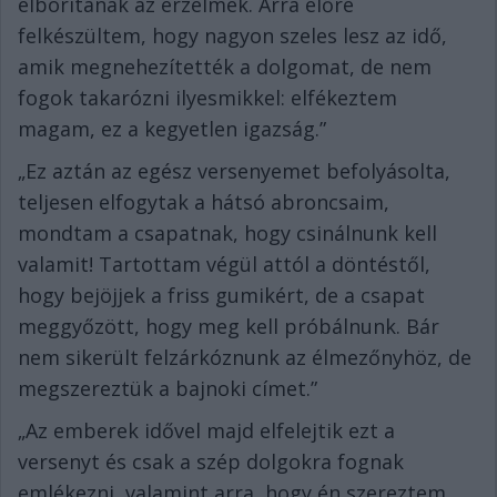
elborítanak az érzelmek. Arra előre
felkészültem, hogy nagyon szeles lesz az idő,
amik megnehezítették a dolgomat, de nem
fogok takarózni ilyesmikkel: elfékeztem
magam, ez a kegyetlen igazság.”
„Ez aztán az egész versenyemet befolyásolta,
teljesen elfogytak a hátsó abroncsaim,
mondtam a csapatnak, hogy csinálnunk kell
valamit! Tartottam végül attól a döntéstől,
hogy bejöjjek a friss gumikért, de a csapat
meggyőzött, hogy meg kell próbálnunk. Bár
nem sikerült felzárkóznunk az élmezőnyhöz, de
megszereztük a bajnoki címet.”
„Az emberek idővel majd elfelejtik ezt a
versenyt és csak a szép dolgokra fognak
emlékezni, valamint arra, hogy én szereztem