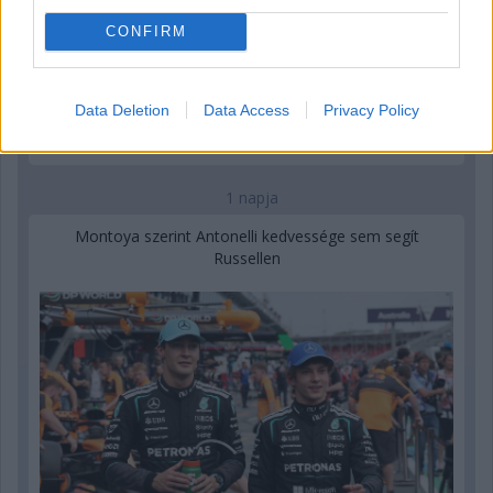
CONFIRM
Data Deletion
Data Access
Privacy Policy
1 napja
Montoya szerint Antonelli kedvessége sem segít
Russellen