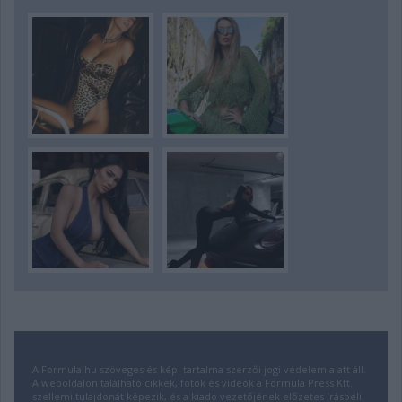
A Formula.hu szöveges és képi tartalma szerzői jogi védelem alatt áll.
A weboldalon található cikkek, fotók és videók a Formula Press Kft.
szellemi tulajdonát képezik, és a kiadó vezetőjének előzetes írásbeli