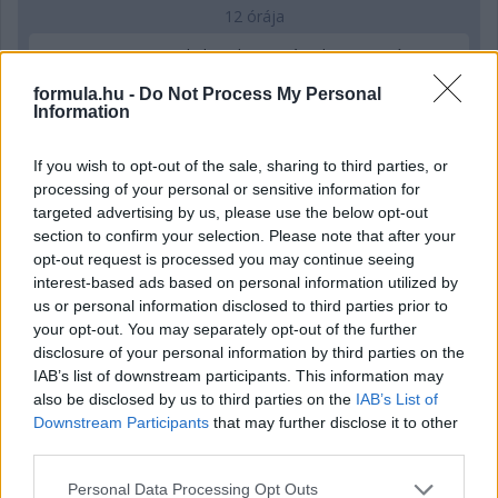
12 órája
MotoGP: Bezzecchi közel egy másodpercet javított a
körrekordon
formula.hu -
Do Not Process My Personal
Information
If you wish to opt-out of the sale, sharing to third parties, or
processing of your personal or sensitive information for
targeted advertising by us, please use the below opt-out
section to confirm your selection. Please note that after your
opt-out request is processed you may continue seeing
interest-based ads based on personal information utilized by
us or personal information disclosed to third parties prior to
your opt-out. You may separately opt-out of the further
disclosure of your personal information by third parties on the
IAB’s list of downstream participants. This information may
also be disclosed by us to third parties on the
IAB’s List of
13 órája
Downstream Participants
that may further disclose it to other
third parties.
Sajtó: Az Aston Martintól érkezik Lambiase utódja a Red
Bullhoz?
Please note that this website/app uses one or more Google
Personal Data Processing Opt Outs