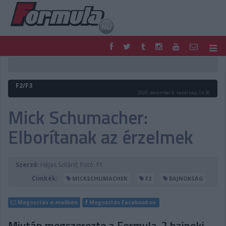
F1
PARC FERMÉ
FORMULA
MOTOR
F2/F3
NEMZETKÖZI
HAZAI
2020. december 6. vasárnap, 14:30
RETRO
EGYÉB
Mick Schumacher:
PODCAST
SHOP
Elborítanak az érzelmek
LIVE
TIPPJÁTÉK
DIGITÁLIS MAGAZIN
PONTÁLLÁSOK
VERSENYNAPTÁRAK
Szerző:
Héjas Szilárd; Fotó: F1
Címkék:
MICKSCHUMACHER
F2
BAJNOKSÁG
Megosztás e-mailben
Megosztás Facebookon
Miután megszerezte a Formula-2 bajnoki