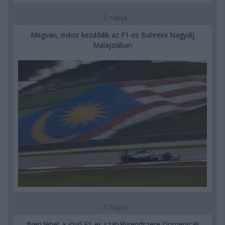
2 napja
Megvan, mikor kezdődik az F1-es Bahreini Nagydíj
Malajziában
3 napja
Ilyen lehet a jövő F1-es szabályrendszere Domenicali