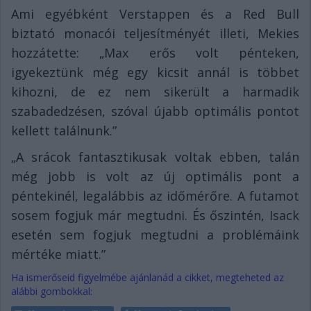
Ami egyébként Verstappen és a Red Bull
biztató monacói teljesítményét illeti, Mekies
hozzátette: „Max erős volt pénteken,
igyekeztünk még egy kicsit annál is többet
kihozni, de ez nem sikerült a harmadik
szabadedzésen, szóval újabb optimális pontot
kellett találnunk.”
„A srácok fantasztikusak voltak ebben, talán
még jobb is volt az új optimális pont a
péntekinél, legalábbis az időmérőre. A futamot
sosem fogjuk már megtudni. És őszintén, Isack
esetén sem fogjuk megtudni a problémáink
mértéke miatt.”
Ha ismerőseid figyelmébe ajánlanád a cikket, megteheted az
alábbi gombokkal: