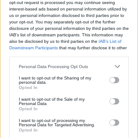
opt-out request is processed you may continue seeing
Hakkinen megtartaná a Norris-Piastri párost a
interest-based ads based on personal information utilized by
McLarennél, nem borítaná fel Verstappenért
us or personal information disclosed to third parties prior to
your opt-out. You may separately opt-out of the further
disclosure of your personal information by third parties on the
IAB’s list of downstream participants. This information may
also be disclosed by us to third parties on the
IAB’s List of
Downstream Participants
that may further disclose it to other
third parties.
Please note that this website/app uses one or more Google
Personal Data Processing Opt Outs
services and may gather and store information including but
not limited to your visit or usage behaviour. You may click to
I want to opt-out of the Sharing of my
personal data.
grant or deny consent to Google and its third-party tags to
Opted In
use your data for below specified purposes in below Google
consent section.
I want to opt-out of the Sale of my
Personal Data.
Opted In
1 napja
I want to opt-out of processing my
Megvan, mikor kezdődik az F1-es Bahreini Nagydíj
Personal Data for Targeted Advertising.
Malajziában
Opted In