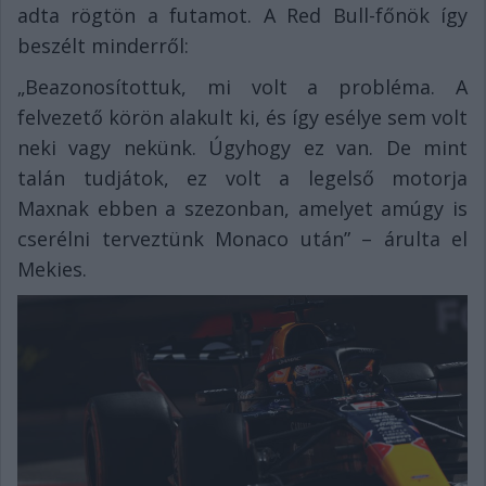
adta rögtön a futamot. A Red Bull-főnök így
beszélt minderről:
„Beazonosítottuk, mi volt a probléma. A
felvezető körön alakult ki, és így esélye sem volt
neki vagy nekünk. Úgyhogy ez van. De mint
talán tudjátok, ez volt a legelső motorja
Maxnak ebben a szezonban, amelyet amúgy is
cserélni terveztünk Monaco után” – árulta el
Mekies.