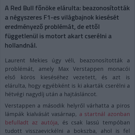
A Red Bull főnöke elárulta: beazonosították
a négyszeres F1-es világbajnok kiesését
eredményező problémát, de ettől
függetlenül is motort akart cserélni a
hollandnál.
Laurent Mekies úgy véli, beazonosították a
problémát, amely Max Verstappen monacói
első körös kieséséhez vezetett, és azt is
elárulta, hogy egyébként is ki akarták cserélni a
hétvégi nagydíj után a hajtásláncot.
Verstappen a második helyről várhatta a piros
lámpák kialvását vasárnap,
a startnál azonban
befulladt az autója
, és csak lassú tempóban
tudott visszaevickélni a bokszba, ahol is fel