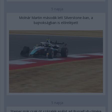
5 napja
Molnár Martin második lett Silverstone-ban, a
bajnokságban is előrelépett
5 napja
Steiner már csak öt százalék esélyt ad Russell vb-címére