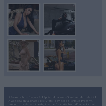
A Formula.hu szöveges és képi tartalma szerzői jogi védelem alatt áll.
A weboldalon található cikkek, fotók és videók a Formula Press Kft.
szellemi tulajdonát képezik, és a kiadó vezetőjének előzetes írásbeli