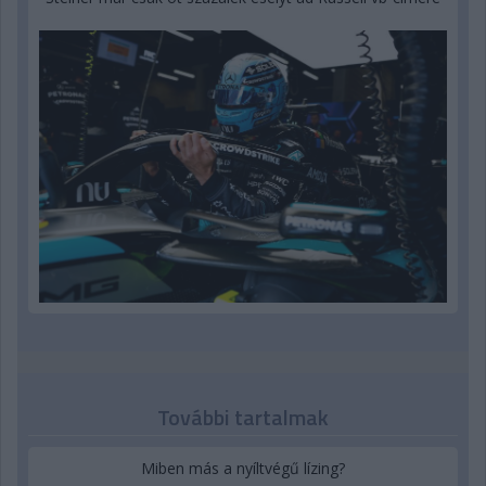
További tartalmak
Miben más a nyíltvégű lízing?