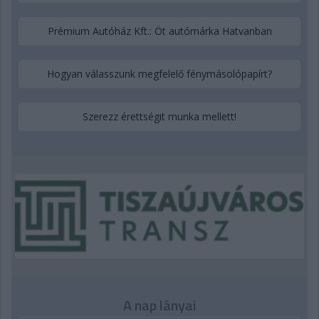
Prémium Autóház Kft.: Öt autómárka Hatvanban
Hogyan válasszunk megfelelő fénymásolópapírt?
Szerezz érettségit munka mellett!
A nap lányai