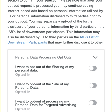
section to confirm your selection. Please note that after your
opt-out request is processed you may continue seeing
Parc Fermé
interest-based ads based on personal information utilized by
us or personal information disclosed to third parties prior to
22 perce
your opt-out. You may separately opt-out of the further
disclosure of your personal information by third parties on the
„Lando és Oscar kapcsolata csak még erősebbé vált a
IAB’s list of downstream participants. This information may
tavalyi év után” – Stella
also be disclosed by us to third parties on the
IAB’s List of
Downstream Participants
that may further disclose it to other
third parties.
Please note that this website/app uses one or more Google
Personal Data Processing Opt Outs
services and may gather and store information including but
not limited to your visit or usage behaviour. You may click to
I want to opt-out of the Sharing of my
personal data.
grant or deny consent to Google and its third-party tags to
Opted In
use your data for below specified purposes in below Google
consent section.
I want to opt-out of the Sale of my
Personal Data.
Opted In
I want to opt-out of processing my
Personal Data for Targeted Advertising.
Opted In