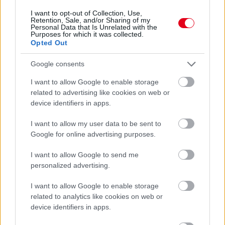
2 órája
I want to opt-out of Collection, Use,
Retention, Sale, and/or Sharing of my
Hamarosan leáll az idei F1-es fejlesztésekkel a Cadillac
Personal Data that Is Unrelated with the
Purposes for which it was collected.
Opted Out
Google consents
I want to allow Google to enable storage
related to advertising like cookies on web or
device identifiers in apps.
I want to allow my user data to be sent to
Google for online advertising purposes.
I want to allow Google to send me
personalized advertising.
1 napja
I want to allow Google to enable storage
related to analytics like cookies on web or
Az F1-es Német Nagydíj „mindenképpen megvalósul”
device identifiers in apps.
Domenicali szerint