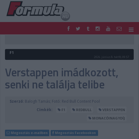
F1
PARC FERMÉ
FORMULA
MOTOR
F1
NEMZETKÖZI
HAZAI
2026. június 8. hétfő, 09:57
RETRO
EGYÉB
Verstappen imádkozott,
PODCAST
SHOP
senki ne találja telibe
LIVE
TIPPJÁTÉK
DIGITÁLIS MAGAZIN
PONTÁLLÁSOK
VERSENYNAPTÁRAK
Szerző:
Balogh Tamás; Fotó: Red Bull Content Pool
Címkék:
F1
REDBULL
VERSTAPPEN
MONACÓINAGYDÍJ
Megosztás e-mailben
Megosztás Facebookon