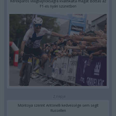
Kerékpáros világbajnokságra kvalifikálta magát Bottas az
F1-es nyári szünetben
2 napja
Montoya szerint Antonelli kedvessége sem segít
Russellen