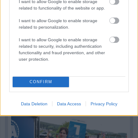
I want to allow Google to enable storage
related to functionality of the website or app.
I want to allow Google to enable storage
related to personalization.
I want to allow Google to enable storage
related to security, including authentication
functionality and fraud prevention, and other
user protection.
CONFIRM
1 napja
„Jó látni, hogy közel az álom” – Camara az F1-es
pletykákról
Data Deletion
Data Access
Privacy Policy