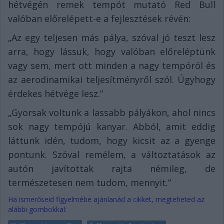
hétvégén remek tempót mutató Red Bull
valóban előrelépett-e a fejlesztések révén:
„Az egy teljesen más pálya, szóval jó teszt lesz
arra, hogy lássuk, hogy valóban előreléptünk
vagy sem, mert ott minden a nagy tempóról és
az aerodinamikai teljesítményről szól. Úgyhogy
érdekes hétvége lesz.”
„Gyorsak voltunk a lassabb pályákon, ahol nincs
sok nagy tempójú kanyar. Abból, amit eddig
láttunk idén, tudom, hogy kicsit az a gyenge
pontunk. Szóval remélem, a változtatások az
autón javítottak rajta némileg, de
természetesen nem tudom, mennyit.”
Ha ismerőseid figyelmébe ajánlanád a cikket, megteheted az
alábbi gombokkal: