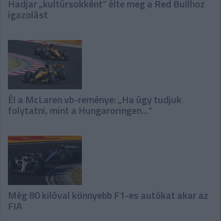
Hadjar „kultúrsokként” élte meg a Red Bullhoz
igazolást
Él a McLaren vb-reménye: „Ha úgy tudjuk
folytatni, mint a Hungaroringen…”
Még 80 kilóval könnyebb F1-es autókat akar az
FIA