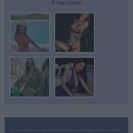
A nap lányai
A Formula.hu szöveges és képi tartalma szerzői jogi védelem alatt áll.