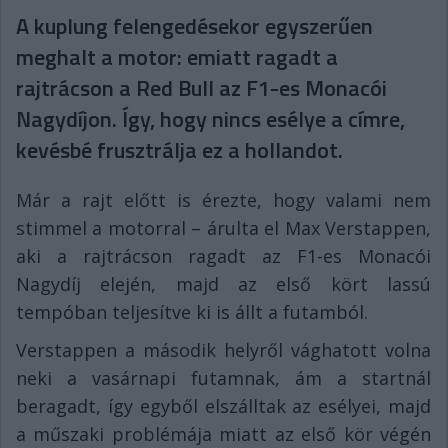
A kuplung felengedésekor egyszerűen
meghalt a motor: emiatt ragadt a
rajtrácson a Red Bull az F1-es Monacói
Nagydíjon. Így, hogy nincs esélye a címre,
kevésbé frusztrálja ez a hollandot.
Már a rajt előtt is érezte, hogy valami nem
stimmel a motorral – árulta el Max Verstappen,
aki a rajtrácson ragadt az F1-es Monacói
Nagydíj elején, majd az első kört lassú
tempóban teljesítve ki is állt a futamból.
Verstappen a második helyről vághatott volna
neki a vasárnapi futamnak, ám a startnál
beragadt, így egyből elszálltak az esélyei, majd
a műszaki problémája miatt az első kör végén