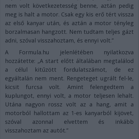
nem volt következetesség benne, aztán pedig
meg is halt a motor. Csak egy kis erő tért vissza
az első kanyar után, és aztán a motor tényleg
borzalmasan hangzott. Nem tudtam teljes gázt
adni, szóval visszahoztam, és ennyi volt.”
A Formula.hu jelenlétében nyilatkozva
hozzátette: „A start előtt általában megtalálod
a célul kitűzött fordulatszámot, de ez
egyáltalán nem ment. Rengeteget ugrált fel-le,
kicsit furcsa volt. Amint felengedtem a
kuplungot, ennyi volt, a motor teljesen lehalt.
Utána nagyon rossz volt az a hang, amit a
motorból hallottam az 1-es kanyarból kijövet,
szóval azonnal elvettem és inkább
visszahoztam az autót.”