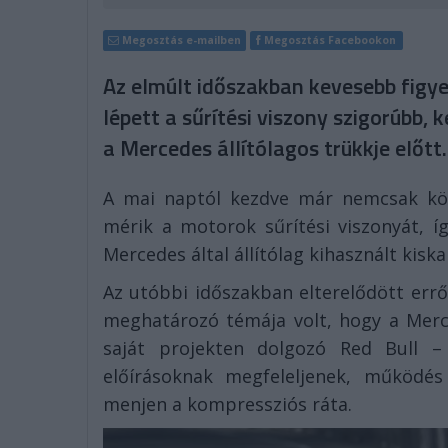
Megosztás e-mailben
Megosztás Facebookon
Az elmúlt időszakban kevesebb figyel
lépett a sűrítési viszony szigorúbb, 
a Mercedes állítólagos trükkje előtt.
A mai naptól kezdve már nemcsak kör
mérik a motorok sűrítési viszonyát, 
Mercedes által állítólag kihasznált kiska
Az utóbbi időszakban elterelődött erről
meghatározó témája volt, hogy a Mer
saját projekten dolgozó Red Bull 
előírásoknak megfeleljenek, működés
menjen a kompressziós ráta.