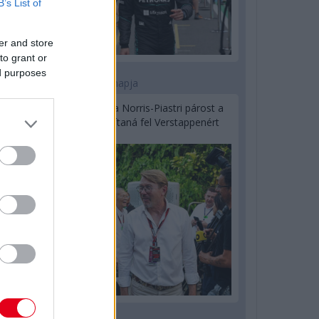
B’s List of
er and store
to grant or
ed purposes
1 napja
Hakkinen megtartaná a Norris-Piastri párost a
McLarennél, nem borítaná fel Verstappenért