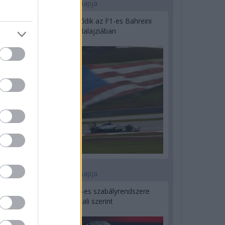
2 napja
Megvan, mikor kezdődik az F1-es Bahreini
Nagydíj Malajziában
3 napja
Ilyen lehet a jövő F1-es szabályrendszere
Domenicali szerint