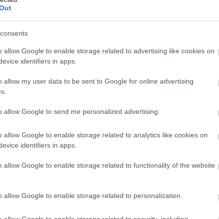
Out
consents
Miért karolt fel
Binotto: Elégedett
o allow Google to enable storage related to advertising like cookies on
Verstappen egy
vagyok, de nem
evice identifiers in apps.
McLaren-juniort?
boldog
o allow my user data to be sent to Google for online advertising
s.
to allow Google to send me personalized advertising.
o allow Google to enable storage related to analytics like cookies on
evice identifiers in apps.
o allow Google to enable storage related to functionality of the website
„Nem felejtettem
Bizakodnak a
o allow Google to enable storage related to personalization.
el vezetni” –
Hondánál, nagy
l
Russell magára
lépést várnak
o allow Google to enable storage related to security, including