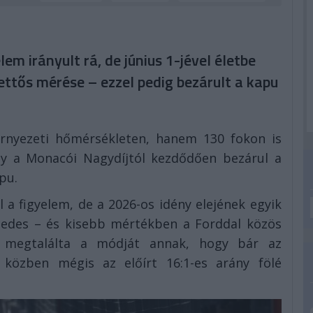
em irányult rá, de június 1-jével életbe
kettős mérése – ezzel pedig bezárult a kapu
nyezeti hőmérsékleten, hanem 130 fokon is
így a Monacói Nagydíjtól kezdődően bezárul a
pu.
 a figyelem, de a 2026-os idény elejének egyik
cedes – és kisebb mértékben a Forddal közös
– megtalálta a módját annak, hogy bár az
 közben mégis az előírt 16:1-es arány fölé