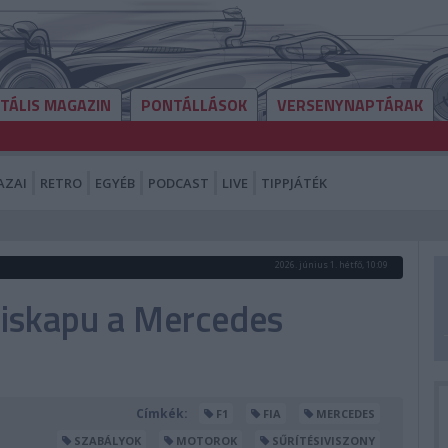
ITÁLIS MAGAZIN
PONTÁLLÁSOK
VERSENYNAPTÁRAK
AZAI
RETRO
EGYÉB
PODCAST
LIVE
TIPPJÁTÉK
2026. június 1. hétfő, 10:09
kiskapu a Mercedes
Címkék:
F1
FIA
MERCEDES
SZABÁLYOK
MOTOROK
SŰRÍTÉSIVISZONY