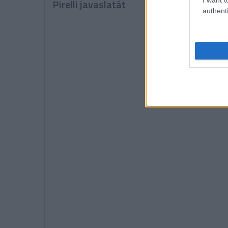
Pirelli javaslatát
nehéz
authenti