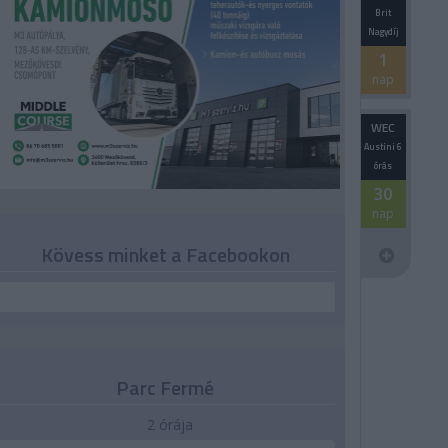
Brit
Nagydíj
1
nap
WEC
Austini 6
órás
30
nap
Kövess minket a Facebookon
Parc Fermé
2 órája