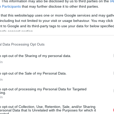
. This information may also be disclosed by us to third parties on the
IA
eted az alábbi gombokkal:
Participants
that may further disclose it to other third parties.
 that this website/app uses one or more Google services and may gath
including but not limited to your visit or usage behaviour. You may click 
 to Google and its third-party tags to use your data for below specifi
ogle consent section.
l Data Processing Opt Outs
o opt-out of the Sharing of my personal data.
In
o opt-out of the Sale of my Personal Data.
In
to opt-out of processing my Personal Data for Targeted
ing.
n
In
o opt-out of Collection, Use, Retention, Sale, and/or Sharing
ersonal Data that Is Unrelated with the Purposes for which it
lected.