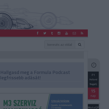
Hallgasd meg a Formula Podcast
F1
legfrissebb adását!
Holland
Nagydíj
15
nap
MotoGP