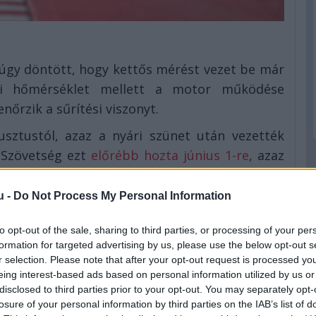
úgy döntött, hogy kettős mérést vezet be már
ti hőmérséklet mellett a motor működése
nőrzik a sűrítési viszonyt.
usztustól, azaz a nyári szünet után vezették
 Szövetség ezt
előrébb hozta június 1-re
, azaz
st hétvégi Monacói Nagydíjtól kezdődően így
u -
Do Not Process My Personal Information
s a Red Bull) mostantól nem élhet ezzel a
to opt-out of the sale, sharing to third parties, or processing of your per
az öt nagydíjat megnyerte, sőt csak a Miami
formation for targeted advertising by us, please use the below opt-out s
eddig 2026-ban – nagy kérdés, hogy a kiskapu
r selection. Please note that after your opt-out request is processed y
eing interest-based ads based on personal information utilized by us or
yen mértékben a versenyképességükre és az
disclosed to third parties prior to your opt-out. You may separately opt-
losure of your personal information by third parties on the IAB’s list of