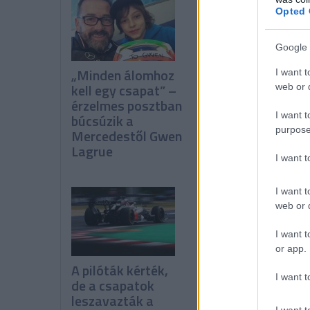
Opted 
Google 
„Minden álomhoz
Norris
I want t
kell egy csapat” –
figyelmeztet:
web or d
érzelmes posztban
„Még nem hoztuk
I want t
búcsúzik a
ki a maximumot”
purpose
Mercedestől Gwen
Lagrue
I want 
I want t
web or d
I want t
or app.
A pilóták kérték,
Verstappen:
I want t
de a csapatok
Kormányzati
leszavazták a
támogatás nélkü
I want t