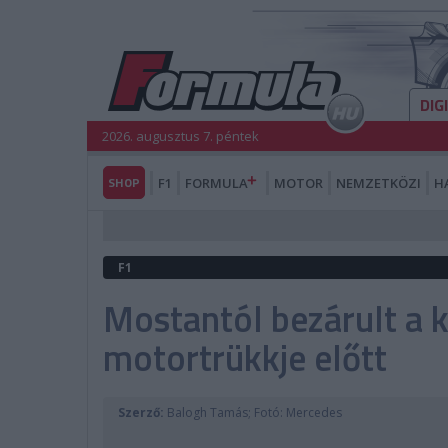
DIG
2026. augusztus 7. péntek
SHOP
F1
FORMULA
MOTOR
NEMZETKÖZI
H
F1
Mostantól bezárult a 
motortrükkje előtt
Szerző:
Balogh Tamás; Fotó: Mercedes