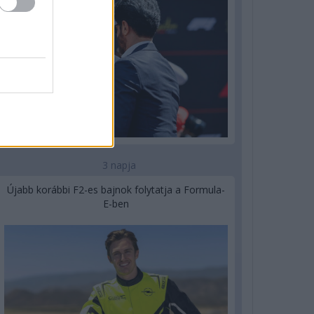
3 napja
Újabb korábbi F2-es bajnok folytatja a Formula-
E-ben