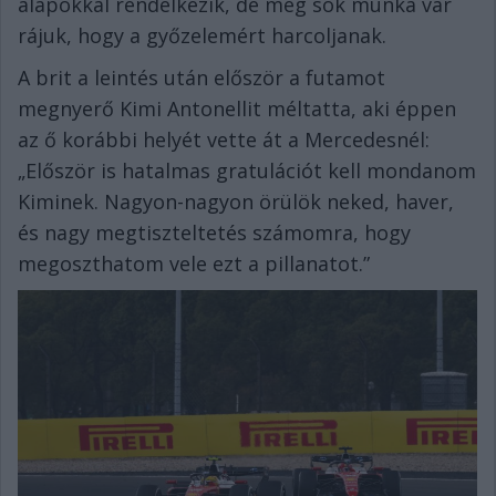
alapokkal rendelkezik, de még sok munka vár
rájuk, hogy a győzelemért harcoljanak.
A brit a leintés után először a futamot
megnyerő Kimi Antonellit méltatta, aki éppen
az ő korábbi helyét vette át a Mercedesnél:
„Először is hatalmas gratulációt kell mondanom
Kiminek. Nagyon-nagyon örülök neked, haver,
és nagy megtiszteltetés számomra, hogy
megoszthatom vele ezt a pillanatot.”