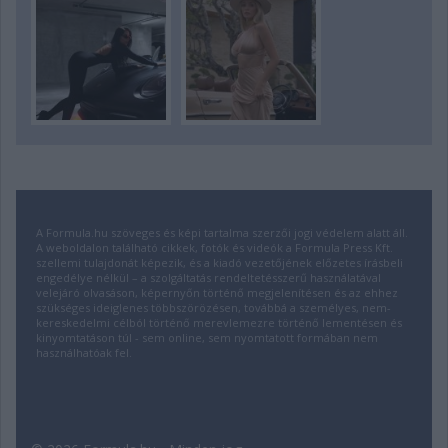
A Formula.hu szöveges és képi tartalma szerzői jogi védelem alatt áll.
A weboldalon található cikkek, fotók és videók a Formula Press Kft.
szellemi tulajdonát képezik, és a kiadó vezetőjének előzetes írásbeli
engedélye nélkül – a szolgáltatás rendeltetésszerű használatával
velejáró olvasáson, képernyőn történő megjelenítésen és az ehhez
szükséges ideiglenes többszörözésen, továbbá a személyes, nem-
kereskedelmi célból történő merevlemezre történő lementésen és
kinyomtatáson túl - sem online, sem nyomtatott formában nem
használhatóak fel.