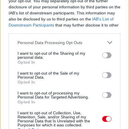
your opt-out. You may separately opt-out of the further
disclosure of your personal information by third parties on the
IAB’s list of downstream participants. This information may
also be disclosed by us to third parties on the
IAB’s List of
Downstream Participants
that may further disclose it to other
third parties.
Please note that this website/app uses one or more Google
Personal Data Processing Opt Outs
services and may gather and store information including but
not limited to your visit or usage behaviour. You may click to
I want to opt-out of the Sharing of my
personal data.
grant or deny consent to Google and its third-party tags to
Opted In
use your data for below specified purposes in below Google
consent section.
I want to opt-out of the Sale of my
1 napja
Personal Data.
Opted In
Hakkinen megtartaná a Norris-Piastri párost a
McLarennél, nem borítaná fel Verstappenért
I want to opt-out of processing my
Personal Data for Targeted Advertising.
Opted In
I want to opt-out of Collection, Use,
Retention, Sale, and/or Sharing of my
Personal Data that Is Unrelated with the
Purposes for which it was collected.