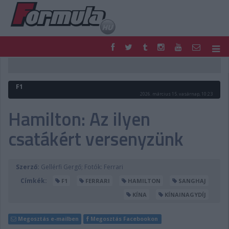
F1
PARC FERMÉ
FORMULA
MOTOR
F1
NEMZETKÖZI
HAZAI
2026. március 15. vasárnap, 10:23
RETRO
EGYÉB
Hamilton: Az ilyen
PODCAST
SHOP
csatákért versenyzünk
LIVE
TIPPJÁTÉK
DIGITÁLIS MAGAZIN
PONTÁLLÁSOK
VERSENYNAPTÁRAK
Szerző:
Gellérfi Gergő; Fotók: Ferrari
Címkék:
F1
FERRARI
HAMILTON
SANGHAJ
KÍNA
KÍNAINAGYDÍJ
Megosztás e-mailben
Megosztás Facebookon