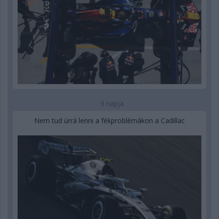
3 napja
Nem tud úrrá lenni a fékproblémákon a Cadillac