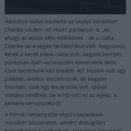
Hamilton külön kiemelte az utolsó körökben
Charles Leclerc-rel vívott párharcát is. „Az,
ahogy az autók idén működnek… az a csata
Charles-lal a végén fantasztikus volt. Nagyszerű
kerék a kerék elleni csata volt, nagyon korrekt,
pontosan ilyen versenyzést szeretnénk látni.
Csak nyomnunk kell tovább. Azt hiszem volt egy
pillanat, amikor összeértünk, de nagyon
finoman, csak egy kis érintés volt, szóval
minden rendben. De erről szól ez az egész, a
kemény versenyzésről.”
A Ferrari versenyzője végül csapatának
mondott köszönetet, amiért dobogóért
harcolhattak Sanghajban: „Hatalmas köszönet