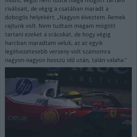
indult, végül nem tudta maga mögött tartani
riválisait, de végig a csatában maradt a
dobogós helyekért. „Nagyon élveztem. Remek
rajtunk volt. Nem tudtam magam mögött
tartani ezeket a srácokat, de hogy végig
harcban maradtam velük, az az egyik
legélvezetesebb verseny volt számomra
nagyon-nagyon hosszú idő után, talán valaha.”