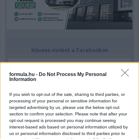
Kövess minket a Facebookon
formula.hu -
Do Not Process My Personal
Information
Parc Fermé
If you wish to opt-out of the sale, sharing to third parties, or
processing of your personal or sensitive information for
20 órája
targeted advertising by us, please use the below opt-out
Montoya szerint Antonelli kedvessége sem segít
section to confirm your selection. Please note that after your
Russellen
opt-out request is processed you may continue seeing
interest-based ads based on personal information utilized by
us or personal information disclosed to third parties prior to