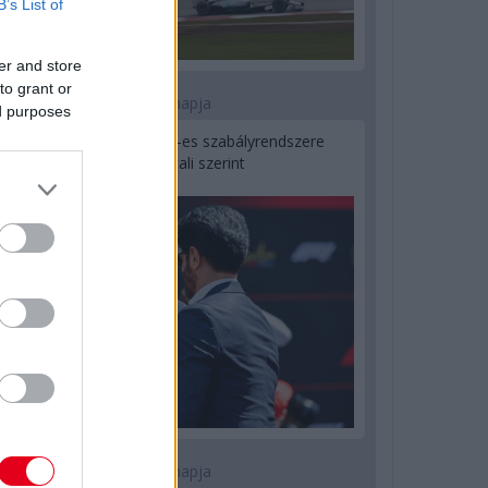
B’s List of
er and store
to grant or
2 napja
ed purposes
Ilyen lehet a jövő F1-es szabályrendszere
Domenicali szerint
2 napja