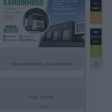
Brit
Nagydíj
2
nap
WEC
Austini 6
órás
30
nap
Kövess minket a Facebookon
Parc Fermé
9 órája