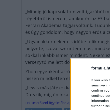
„Mindig jó kapcsolatom volt igazából mi
régebbről ismerem, amikor én az F3-ba
Ferrari Akadémia tagjai voltunk. Tudun
és úgy gondolom, hogy nagyon erős a csa
„Ugyanakkor nekem is időbe telik megis
helyzete, szóval szerintem most mindke
sokkal inkább ismer mindent. Nekem ez e
versenyző mellett dolgozhatok.”
formula.h
Zhou egyébként arról is kapott kérdést,
hiszen mindketten előszeretettel űzik e
If you wish 
sensitive in
„Lewis más játékokkal játszik, ő inkább 
confirm you
Dutyzik, míg én inkább PC-n játszom a C
continue se
information 
Ha ismerőseid figyelmébe ajánlanád a cikket, megteh
further disc