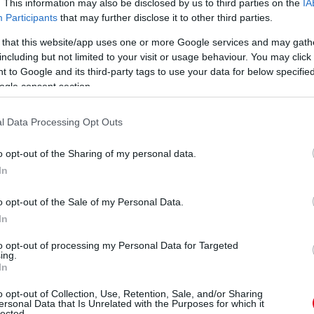
. This information may also be disclosed by us to third parties on the
IA
Participants
that may further disclose it to other third parties.
 that this website/app uses one or more Google services and may gath
including but not limited to your visit or usage behaviour. You may click 
 to Google and its third-party tags to use your data for below specifi
ogle consent section.
l Data Processing Opt Outs
o opt-out of the Sharing of my personal data.
In
o opt-out of the Sale of my Personal Data.
In
n
to opt-out of processing my Personal Data for Targeted
ing.
In
o opt-out of Collection, Use, Retention, Sale, and/or Sharing
ersonal Data that Is Unrelated with the Purposes for which it
lected.