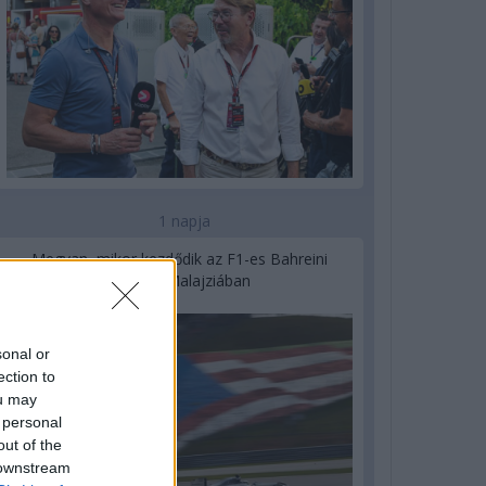
1 napja
Megvan, mikor kezdődik az F1-es Bahreini
Nagydíj Malajziában
sonal or
ection to
ou may
 personal
out of the
 downstream