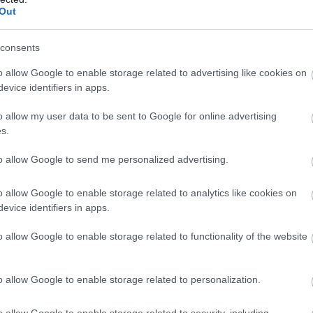
Out
Verstappen:
„Nem felejtettem
consents
Kormányzati
el vezetni” –
támogatás nélkül
Russell magára
o allow Google to enable storage related to advertising like cookies on
evice identifiers in apps.
nehéz
koncentrál
o allow my user data to be sent to Google for online advertising
s.
to allow Google to send me personalized advertising.
o allow Google to enable storage related to analytics like cookies on
evice identifiers in apps.
Red Bull: Óriási a
Miért az
y
javulás az év
algoritmusok
o allow Google to enable storage related to functionality of the website
elejéhez képest
dolgoznak az F1-
ben?
o allow Google to enable storage related to personalization.
o allow Google to enable storage related to security, including