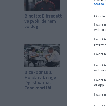
Opted 
Binotto: Elégedett
A pilóták kérték,
Google 
vagyok, de nem
de a csapatok
boldog
leszavazták a
I want t
web or d
Pirelli javaslatát
I want t
purpose
I want 
I want t
web or d
Bizakodnak a
Miért tud
Hondánál, nagy
folyamatosan íg
I want t
lépést várnak
fejleszteni a
or app.
Zandvoorttól
Ferrari?
I want t
I want t