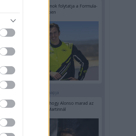
Újabb korábbi F2-es bajnok folytatja a Formula-
E-ben
2 napja
Newey biztos benne, hogy Alonso marad az
Aston Martinnál