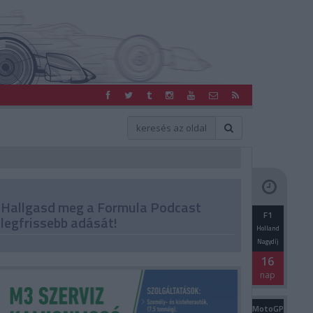
Hallgasd meg a Formula Podcast
F1
legfrissebb adását!
Holland
Nagydíj
16
nap
MotoGP