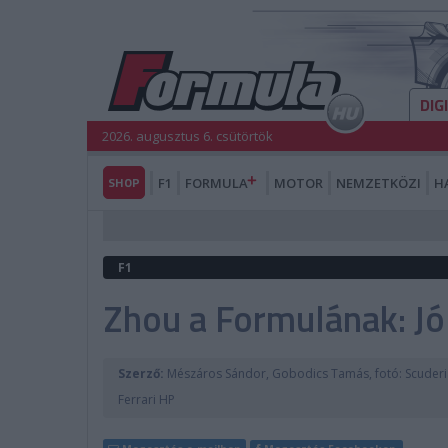
DIG
2026. augusztus 6. csütörtök
SHOP
F1
FORMULA
MOTOR
NEMZETKÖZI
H
F1
Zhou a Formulának: Jó
Szerző:
Mészáros Sándor, Gobodics Tamás, fotó: Scuderi
Ferrari HP