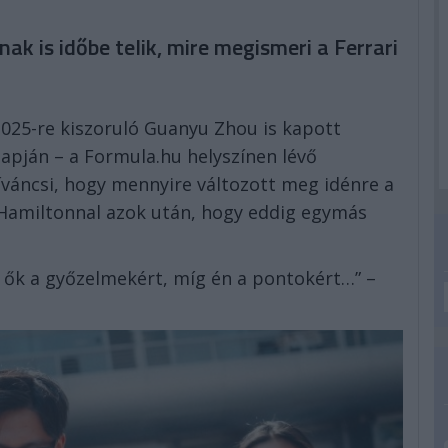
k is időbe telik, mire megismeri a Ferrari
l 2025-re kiszoruló Guanyu Zhou is kapott
napján – a Formula.hu helyszínen lévő
íváncsi, hogy mennyire változott meg idénre a
s Hamiltonnal azok után, hogy eddig egymás
k ők a győzelmekért, míg én a pontokért…” –