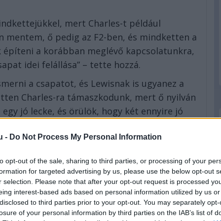
ndkettejükkel, mert Charles-t például
n mentem, ő pedig az F2-ben, és mindketten a
k építeni a korábban meglévő kapcsolatunkra,
pat idei felállása” – tette hozzá.
merni a csapatot, és Lewisnak is ugyanez a
tten Charles-ra támaszkodunk, mert ő nyilván
gy jó lecke, és örülök, hogy két ennyire jó
u -
Do Not Process My Personal Information
 hogy tudnak-e együtt játszani Hamiltonnal,
zt szabadidejükben a virtuális világban:
to opt-out of the sale, sharing to third parties, or processing of your per
formation for targeted advertising by us, please use the below opt-out s
a PlayStationnel foglalkozik és sokat Call of
r selection. Please note that after your opt-out request is processed y
ounter Strike-kal.”
eing interest-based ads based on personal information utilized by us or
disclosed to third parties prior to your opt-out. You may separately opt-
eted az alábbi gombokkal:
losure of your personal information by third parties on the IAB’s list of