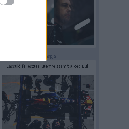
3 napja
Lassuló fejlesztési ütemre számít a Red Bull