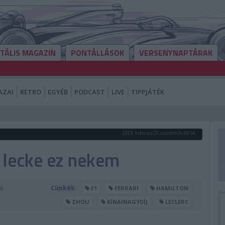
ITÁLIS MAGAZIN
PONTÁLLÁSOK
VERSENYNAPTÁRAK
AZAI
RETRO
EGYÉB
PODCAST
LIVE
TIPPJÁTÉK
2025. március 20. csütörtök, 09:54
 lecke ez nekem
a
Címkék:
F1
FERRARI
HAMILTON
ZHOU
KÍNAINAGYDÍJ
LECLERC