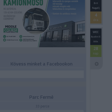
Brit
Nagydíj
4
óra
WEC
Austini 6
órás
28
nap
Kövess minket a Facebookon
Parc Fermé
33 perce