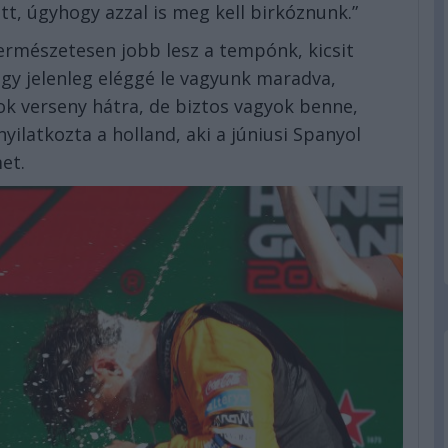
tt, úgyhogy azzal is meg kell birkóznunk.”
természetesen jobb lesz a tempónk, kicsit
gy jelenleg eléggé le vagyunk maradva,
sok verseny hátra, de biztos vagyok benne,
ilatkozta a holland, aki a júniusi Spanyol
et.