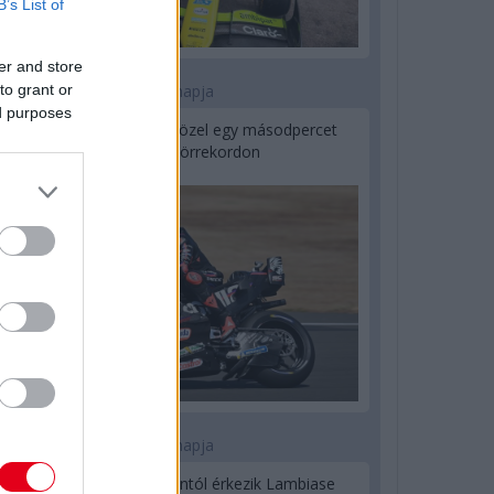
B’s List of
er and store
to grant or
1 napja
ed purposes
MotoGP: Bezzecchi közel egy másodpercet
javított a körrekordon
1 napja
Sajtó: Az Aston Martintól érkezik Lambiase