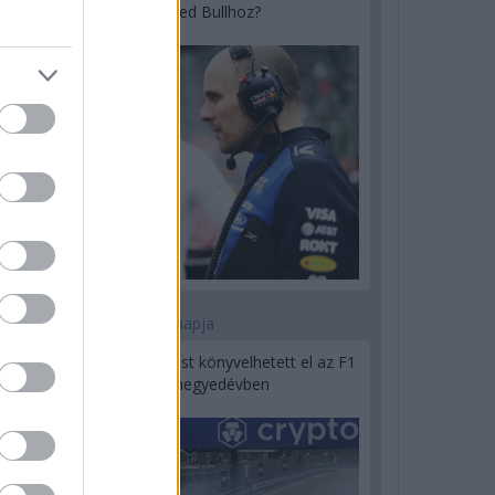
utódja a Red Bullhoz?
1 napja
Óriási bevétel-visszaesést könyvelhetett el az F1
a második negyedévben