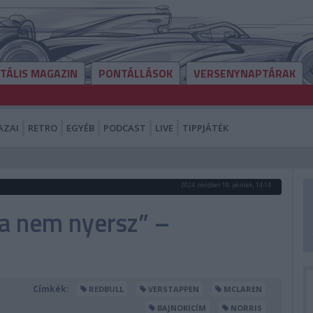
ITÁLIS MAGAZIN
PONTÁLLÁSOK
VERSENYNAPTÁRAK
AZAI
RETRO
EGYÉB
PODCAST
LIVE
TIPPJÁTÉK
2024. október 18. péntek, 14:14
a nem nyersz” –
Címkék:
REDBULL
VERSTAPPEN
MCLAREN
BAJNOKICÍM
NORRIS