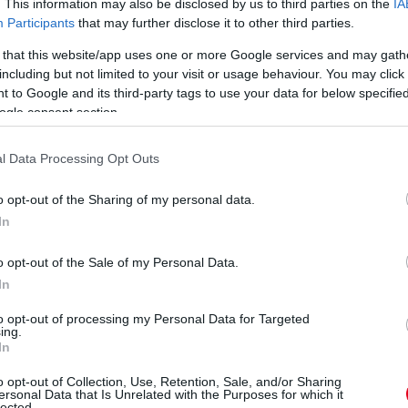
. This information may also be disclosed by us to third parties on the
IA
eted az alábbi gombokkal:
Participants
that may further disclose it to other third parties.
 that this website/app uses one or more Google services and may gath
including but not limited to your visit or usage behaviour. You may click 
 to Google and its third-party tags to use your data for below specifi
ogle consent section.
l Data Processing Opt Outs
o opt-out of the Sharing of my personal data.
In
o opt-out of the Sale of my Personal Data.
In
to opt-out of processing my Personal Data for Targeted
ing.
n
In
o opt-out of Collection, Use, Retention, Sale, and/or Sharing
ersonal Data that Is Unrelated with the Purposes for which it
lected.