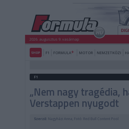
DIG
2026. augusztus 9. vasárnap
SHOP
F1
FORMULA
MOTOR
NEMZETKÖZI
H
F1
„Nem nagy tragédia, h
Verstappen nyugodt
Szerző:
Nagyházi Anna, Fotó: Red Bull Content Pool