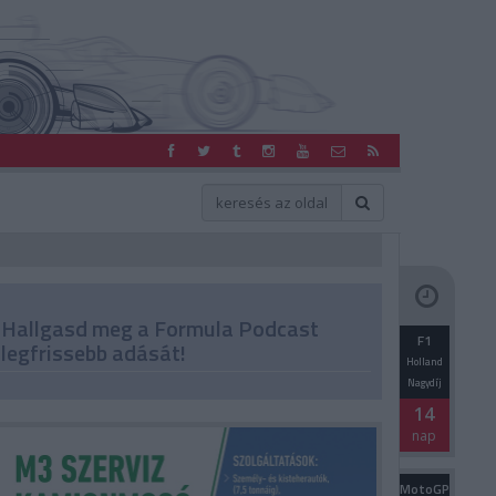
Hallgasd meg a Formula Podcast
F1
legfrissebb adását!
Holland
Nagydíj
14
nap
MotoGP