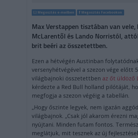
Megosztás e-mailben
Megosztás Facebookon
Max Verstappen tisztában van vele,
McLarentől és Lando Norristól, attó
brit beéri az összetettben.
Ezen a hétvégén Austinban folytatódnak
versenyhétvégével a szezon vége előtt 
világbajnoki összetettben
az őt üldöző 
kérdezte a Red Bull holland pilótáját, h
megfogja a szezon végéig a tabellán.
„Hogy őszinte legyek, nem igazán aggó
világbajnok. „Csak jól akarom érezni 
nyújtani. Minden futam fontos. Természet
meglátjuk, mit tesznek az új fejlesztése