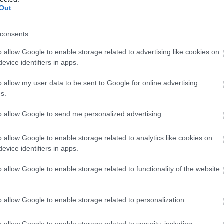
Out
consents
Él a McLaren vb-
Még 80 kilóval
o allow Google to enable storage related to advertising like cookies on
reménye: „Ha úgy
könnyebb F1-es
evice identifiers in apps.
tudjuk folytatni,
autókat akar az
mint a
FIA
o allow my user data to be sent to Google for online advertising
Hungaroringen…”
s.
to allow Google to send me personalized advertising.
o allow Google to enable storage related to analytics like cookies on
evice identifiers in apps.
o allow Google to enable storage related to functionality of the website
Domenicali: Az F1
Verstappen sosem
többet hozott Las
kételkedett
o allow Google to enable storage related to personalization.
Vegasban, mint a
Antonelliben
Super Bowl
o allow Google to enable storage related to security, including