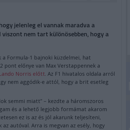
 hogy jelenleg el vannak maradva a
l viszont nem tart különösebben, hogy a
 a Formula-1 bajnoki küzdelmei, hat
52 pont előnye van Max Verstappennek a
Lando Norris előtt
. Az F1 hivatalos oldala arról
ogy nem aggódik-e attól, hogy a brit esetleg
dok semmi miatt” – kezdte a háromszoros
magam és a lehető legjobb formámat akarom
esen ez is az és jól akarunk teljesíteni,
k az autóval. Arra is megvan az esély, hogy