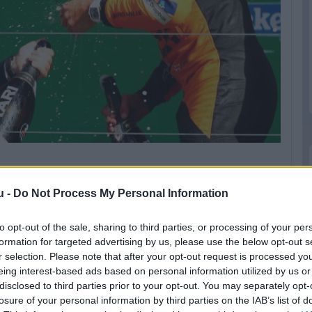
lmondása szerint akkor sem lenne nagy gond,
u -
Do Not Process My Personal Information
odna az év végén.
to opt-out of the sale, sharing to third parties, or processing of your per
jnokságot, de reálisnak kell maradnunk.
formation for targeted advertising by us, please use the below opt-out s
, és ha elég versenyképesek vagyunk, akkor
r selection. Please note that after your opt-out request is processed y
eing interest-based ads based on personal information utilized by us or
Ilyen egyszerű, az élet megy tovább. Nem nagy
disclosed to third parties prior to your opt-out. You may separately opt-
óta.
losure of your personal information by third parties on the IAB’s list of