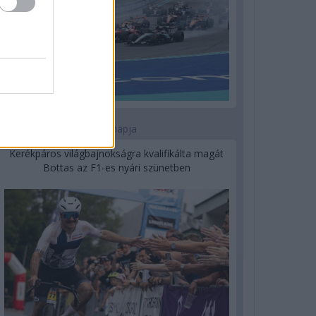
1 napja
Kerékpáros világbajnokságra kvalifikálta magát
Bottas az F1-es nyári szünetben