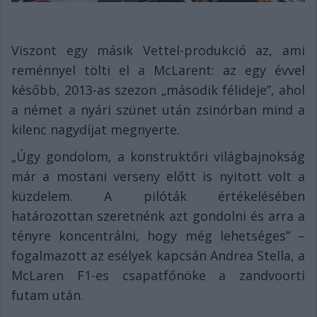
Viszont egy másik Vettel-produkció az, ami
reménnyel tölti el a McLarent: az egy évvel
később, 2013-as szezon „második félideje”, ahol
a német a nyári szünet után zsinórban mind a
kilenc nagydíjat megnyerte.
„Úgy gondolom, a konstruktőri világbajnokság
már a mostani verseny előtt is nyitott volt a
küzdelem. A pilóták értékelésében
határozottan szeretnénk azt gondolni és arra a
tényre koncentrálni, hogy még lehetséges” –
fogalmazott az esélyek kapcsán Andrea Stella, a
McLaren F1-es csapatfőnöke a zandvoorti
futam után.