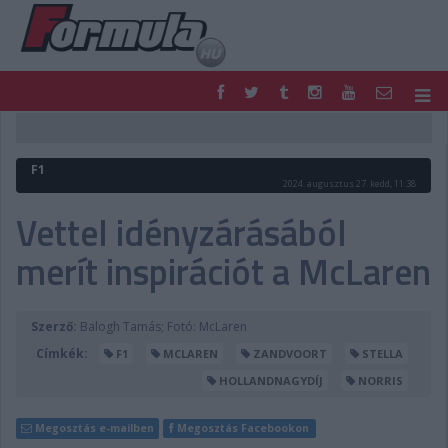
F1
PARC FERMÉ
FORMULA
MOTOR
F1
NEMZETKÖZI
HAZAI
2024. augusztus 27. kedd, 11:38
RETRO
EGYÉB
Vettel idényzárásából
PODCAST
SHOP
merít inspirációt a McLaren
LIVE
TIPPJÁTÉK
DIGITÁLIS MAGAZIN
PONTÁLLÁSOK
VERSENYNAPTÁRAK
Szerző:
Balogh Tamás; Fotó: McLaren
Címkék:
F1
MCLAREN
ZANDVOORT
STELLA
HOLLANDNAGYDÍJ
NORRIS
Megosztás e-mailben
Megosztás Facebookon