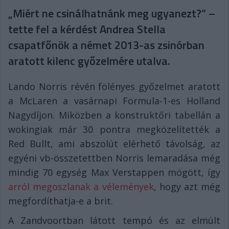
„Miért ne csinálhatnánk meg ugyanezt?” –
tette fel a kérdést Andrea Stella
csapatfőnök a német 2013-as zsinórban
aratott kilenc győzelmére utalva.
Lando Norris révén fölényes győzelmet aratott
a McLaren a vasárnapi Formula-1-es Holland
Nagydíjon. Miközben a konstruktőri tabellán a
wokingiak már 30 pontra megközelítették a
Red Bullt, ami abszolút elérhető távolság, az
egyéni vb-összetettben Norris lemaradása még
mindig 70 egység Max Verstappen mögött, így
arról megoszlanak a vélemények
, hogy azt még
megfordíthatja-e a brit.
A Zandvoortban látott tempó és az elmúlt