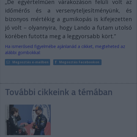
„De egyértelműen várakozáson felüli volt az
időmérős és a versenyteljesítményünk, és
bizonyos mértékig a gumikopás is kifejezetten
jó volt – olyannyira, hogy Lando a futam utolsó
körében futotta meg a leggyorsabb kört.”
Ha ismerőseid figyelmébe ajánlanád a cikket, megteheted az
alábbi gombokkal:
Megosztás e-mailben
Megosztás Facebookon
További cikkeink a témában