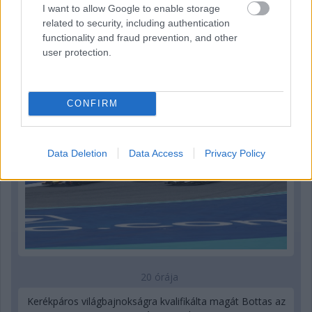
I want to allow Google to enable storage
18 órája
related to security, including authentication
functionality and fraud prevention, and other
Óriási bevétel-visszaesést könyvelhetett el az F1 a
user protection.
második negyedévben
CONFIRM
Data Deletion
Data Access
Privacy Policy
20 órája
Kerékpáros világbajnokságra kvalifikálta magát Bottas az