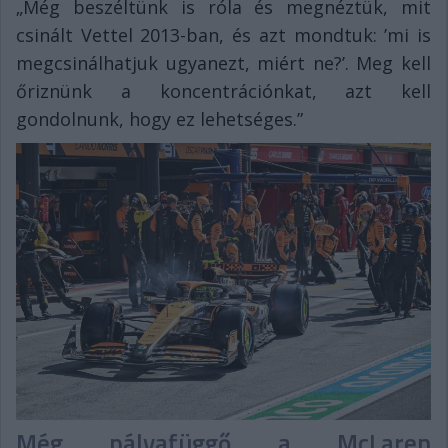
„Még beszéltünk is róla és megnéztük, mit
csinált Vettel 2013-ban, és azt mondtuk: ’mi is
megcsinálhatjuk ugyanezt, miért ne?’. Meg kell
őriznünk a koncentrációnkat, azt kell
gondolnunk, hogy ez lehetséges.”
Még pályafüggő a McLaren