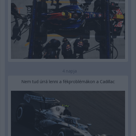
4 napja
Nem tud úrrá lenni a fékproblémákon a Cadillac