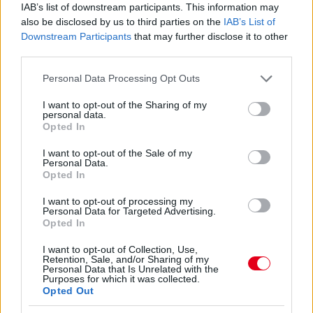
IAB’s list of downstream participants. This information may
also be disclosed by us to third parties on the
IAB’s List of
Downstream Participants
that may further disclose it to other
third parties.
Please note that this website/app uses one or more Google
Personal Data Processing Opt Outs
services and may gather and store information including but
not limited to your visit or usage behaviour. You may click to
I want to opt-out of the Sharing of my
personal data.
grant or deny consent to Google and its third-party tags to
Opted In
13 órája
use your data for below specified purposes in below Google
consent section.
I want to opt-out of the Sale of my
MotoGP: Bezzecchi közel egy másodpercet javított a
Personal Data.
körrekordon
Opted In
I want to opt-out of processing my
Personal Data for Targeted Advertising.
Opted In
I want to opt-out of Collection, Use,
Retention, Sale, and/or Sharing of my
Personal Data that Is Unrelated with the
Purposes for which it was collected.
Opted Out