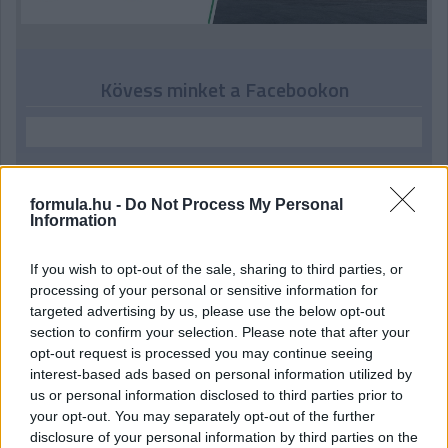
Kövess minket a Facebookon
formula.hu -
Do Not Process My Personal
Parc Fermé
Information
14 perce
If you wish to opt-out of the sale, sharing to third parties, or
processing of your personal or sensitive information for
„Jó látni, hogy közel az álom” – Camara az F1-es
targeted advertising by us, please use the below opt-out
pletykákról
section to confirm your selection. Please note that after your
opt-out request is processed you may continue seeing
interest-based ads based on personal information utilized by
us or personal information disclosed to third parties prior to
your opt-out. You may separately opt-out of the further
disclosure of your personal information by third parties on the