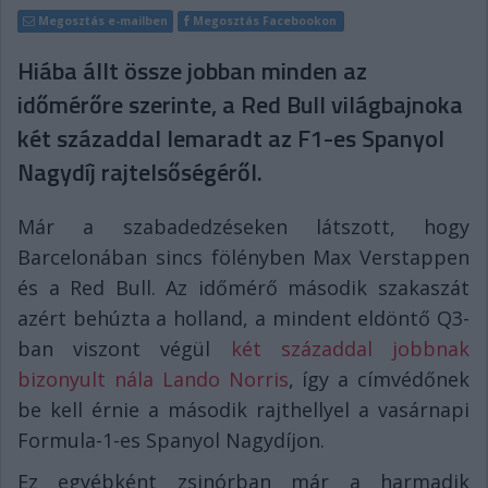
Megosztás e-mailben
Megosztás Facebookon
Hiába állt össze jobban minden az
időmérőre szerinte, a Red Bull világbajnoka
két századdal lemaradt az F1-es Spanyol
Nagydíj rajtelsőségéről.
Már a szabadedzéseken látszott, hogy
Barcelonában sincs fölényben Max Verstappen
és a Red Bull. Az időmérő második szakaszát
azért behúzta a holland, a mindent eldöntő Q3-
ban viszont végül
két századdal jobbnak
bizonyult nála Lando Norris
, így a címvédőnek
be kell érnie a második rajthellyel a vasárnapi
Formula-1-es Spanyol Nagydíjon.
Ez egyébként zsinórban már a harmadik