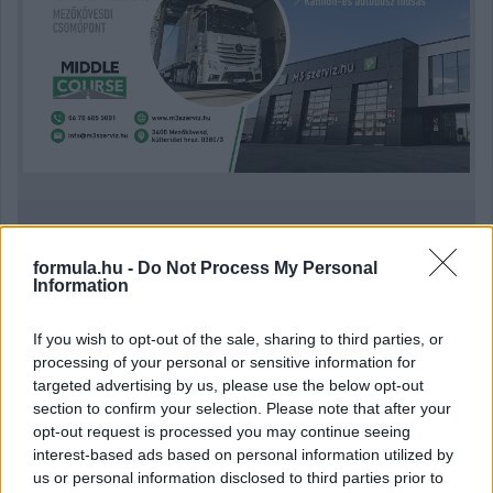
Kövess minket a Facebookon
formula.hu -
Do Not Process My Personal
Information
If you wish to opt-out of the sale, sharing to third parties, or
processing of your personal or sensitive information for
Parc Fermé
targeted advertising by us, please use the below opt-out
section to confirm your selection. Please note that after your
6 órája
opt-out request is processed you may continue seeing
interest-based ads based on personal information utilized by
Az F1-es Német Nagydíj „mindenképpen megvalósul”
us or personal information disclosed to third parties prior to
Domenicali szerint