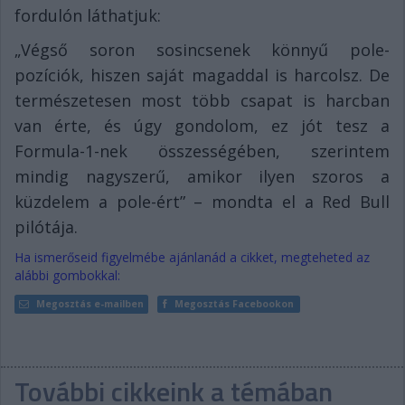
fordulón láthatjuk:
„Végső soron sosincsenek könnyű pole-
pozíciók, hiszen saját magaddal is harcolsz. De
természetesen most több csapat is harcban
van érte, és úgy gondolom, ez jót tesz a
Formula-1-nek összességében, szerintem
mindig nagyszerű, amikor ilyen szoros a
küzdelem a pole-ért” – mondta el a Red Bull
pilótája.
Ha ismerőseid figyelmébe ajánlanád a cikket, megteheted az
alábbi gombokkal:
Megosztás e-mailben
Megosztás Facebookon
További cikkeink a témában