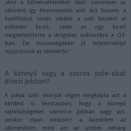
„Ami a hőmérsékleteket illeti: szerintem az
időmérő így élvezetesebb volt. Azt hiszem, a
kvalifikáció során inkább a szél kezdett el
erősödni kicsit, talán az egy kicsit
megnehezítette a dolgokat számunkra a Q3-
ban. De összességében jó teljesítményt
nyújtottunk az időmérőn.”
A könnyű vagy a szoros pole-okat
élvezi jobban?
A pálya széli interjúk végén megkapta azt a
kérdést is Verstappen, hogy a könnyű
rajtelsőségeket szereti-e jobban vagy azt,
amikor olyan kiélezett a küzdelem az
időmérőkön, mint azt az utóbbi néhány