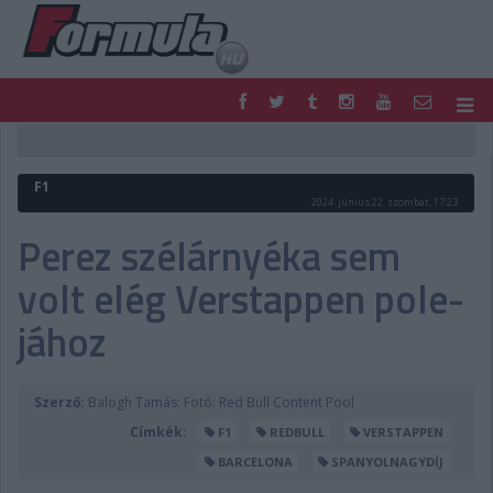
F1
PARC FERMÉ
FORMULA
MOTOR
F1
NEMZETKÖZI
HAZAI
2024. június 22. szombat, 17:23
RETRO
EGYÉB
Perez szélárnyéka sem
PODCAST
SHOP
volt elég Verstappen pole-
LIVE
TIPPJÁTÉK
DIGITÁLIS MAGAZIN
PONTÁLLÁSOK
jához
VERSENYNAPTÁRAK
Szerző:
Balogh Tamás; Fotó: Red Bull Content Pool
Címkék:
F1
REDBULL
VERSTAPPEN
BARCELONA
SPANYOLNAGYDÍJ