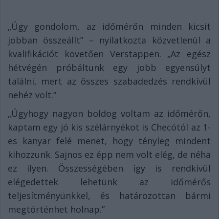
„Úgy gondolom, az időmérőn minden kicsit
jobban összeállt” – nyilatkozta közvetlenül a
kvalifikációt követően Verstappen. „Az egész
hétvégén próbáltunk egy jobb egyensúlyt
találni, mert az összes szabadedzés rendkívül
nehéz volt.”
„Úgyhogy nagyon boldog voltam az időmérőn,
kaptam egy jó kis szélárnyékot is Checótól az 1-
es kanyar felé menet, hogy tényleg mindent
kihozzunk. Sajnos ez épp nem volt elég, de néha
ez ilyen. Összességében így is rendkívül
elégedettek lehetünk az időmérős
teljesítményünkkel, és határozottan bármi
megtörténhet holnap.”