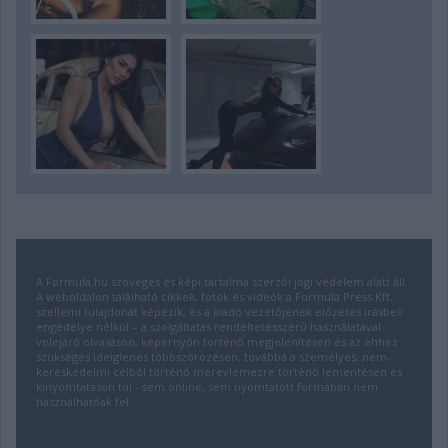
A Formula.hu szöveges és képi tartalma szerzői jogi védelem alatt áll.
A weboldalon található cikkek, fotók és videók a Formula Press Kft.
szellemi tulajdonát képezik, és a kiadó vezetőjének előzetes írásbeli
engedélye nélkül – a szolgáltatás rendeltetésszerű használatával
velejáró olvasáson, képernyőn történő megjelenítésen és az ehhez
szükséges ideiglenes többszörözésen, továbbá a személyes, nem-
kereskedelmi célból történő merevlemezre történő lementésen és
kinyomtatáson túl - sem online, sem nyomtatott formában nem
használhatóak fel.