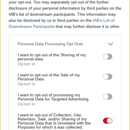
your opt-out. You may separately opt-out of the further
disclosure of your personal information by third parties on the
IAB’s list of downstream participants. This information may
also be disclosed by us to third parties on the
IAB’s List of
Downstream Participants
that may further disclose it to other
third parties.
Please note that this website/app uses one or more Google
Personal Data Processing Opt Outs
services and may gather and store information including but
not limited to your visit or usage behaviour. You may click to
I want to opt-out of the Sharing of my
personal data.
grant or deny consent to Google and its third-party tags to
Opted In
use your data for below specified purposes in below Google
consent section.
I want to opt-out of the Sale of my
Personal Data.
Opted In
9 órája
I want to opt-out of processing my
„Jó látni, hogy közel az álom” – Camara az F1-es
Personal Data for Targeted Advertising.
Opted In
pletykákról
I want to opt-out of Collection, Use,
Retention, Sale, and/or Sharing of my
Personal Data that Is Unrelated with the
Purposes for which it was collected.