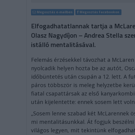
Megosztás e-mailben
Megosztás Facebookon
Elfogadhatatlannak tartja a McLare
Olasz Nagydíjon – Andrea Stella sz
istálló mentalitásával.
Felemás érzésekkel távozhat a McLare
nyolcadik helyen hozta be az autót, Osc
időbüntetés után csupán a 12. lett. A 
páros többször is meleg helyzetbe kerü
fiatal csapattársak az első kanyarkomb
után kijelentette: ennek sosem lett vo
„Sosem lenne szabad két McLarennek ös
mi mentalitásunkkal. Át fogjuk beszélni
világos legyen, mit tekintünk elfogadha