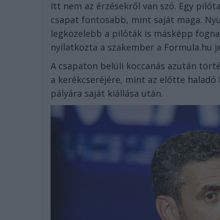
Itt nem az érzésekről van szó. Egy piló
csapat fontosabb, mint saját maga. Nyu
legközelebb a pilóták is másképp fognak
nyilatkozta a szakember a Formula.hu j
A csapaton belüli koccanás azután tört
a kerékcseréjére, mint az előtte haladó P
pályára saját kiállása után.