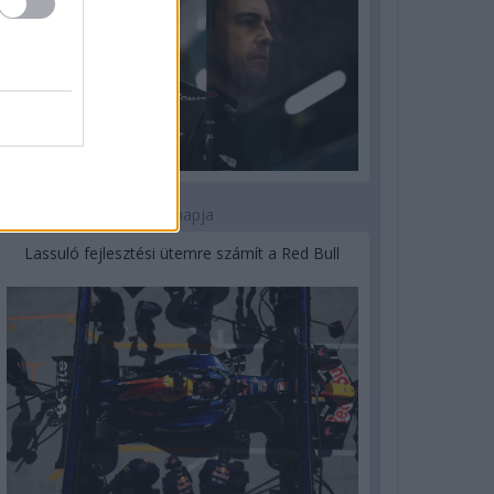
3 napja
Lassuló fejlesztési ütemre számít a Red Bull