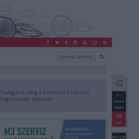
Hallgasd meg a Formula Podcast
F1
legfrissebb adását!
Holland
Nagydíj
16
nap
MotoGP