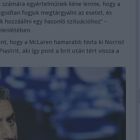
ta számára egyértelműnek kéne lennie, hogy a
godtan fogjuk megtárgyalni az esetet, és
 hozzáállni egy hasonló szituációhoz” –
elenlétében.
ént, hogy a McLaren hamarabb hívta ki Norrist
iastrit, aki így pont a brit után tért vissza a