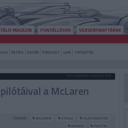
ITÁLIS MAGAZIN
PONTÁLLÁSOK
VERSENYNAPTÁRAK
AZAI
RETRO
EGYÉB
PODCAST
LIVE
TIPPJÁTÉK
2023. szeptember 3. vasárnap, 18:42
pilótáival a McLaren
Címkék:
MCLAREN
STELLA
OLASZNAGYDÍJ
NORRIS
PIASTRI