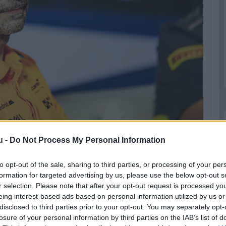
u -
Do Not Process My Personal Information
to opt-out of the sale, sharing to third parties, or processing of your per
ő állt több nyomás alatt hátulról, amikor
formation for targeted advertising by us, please use the below opt-out s
ztosak abban, milyen gyors lesz a friss
r selection. Please note that after your opt-out request is processed y
 hogy mindkét McLaren Alonso elé jöhessen
eing interest-based ads based on personal information utilized by us or
disclosed to third parties prior to your opt-out. You may separately opt-
szokatlan döntést.
losure of your personal information by third parties on the IAB’s list of