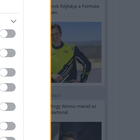
Újabb korábbi F2-es bajnok folytatja a Formula-
E-ben
2 napja
Newey biztos benne, hogy Alonso marad az
Aston Martinnál