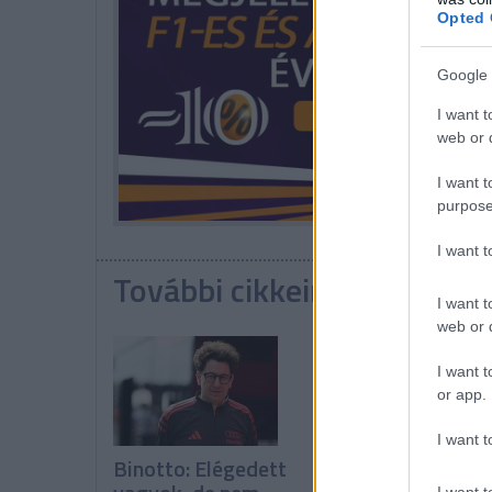
Opted 
Google 
I want t
web or d
I want t
purpose
I want 
További cikkeink a témába
I want t
web or d
I want t
or app.
I want t
Binotto: Elégedett
A pilóták kérték,
I want t