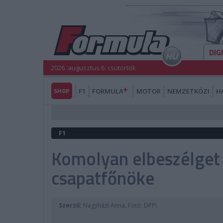
DIG
2026. augusztus 6. csütörtök
SHOP
F1
FORMULA
MOTOR
NEMZETKÖZI
H
F1
Komolyan elbeszélget 
csapatfőnöke
Szerző:
Nagyházi Anna, Fotó: DPPI