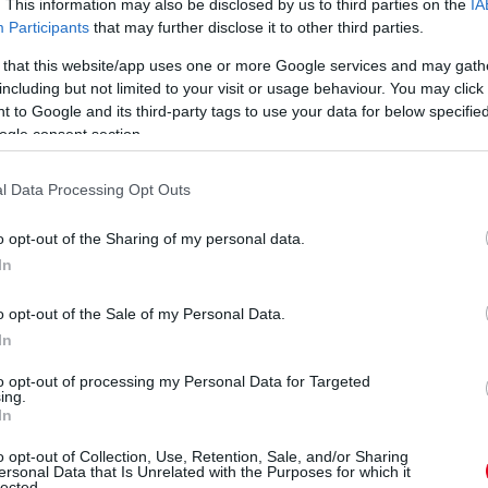
t a kerékcsere után mindig trükkös dolog.
. This information may also be disclosed by us to third parties on the
IA
Participants
that may further disclose it to other third parties.
karta visszahozni magát, de ez a hideg
azt gondolta. Tévesen ítélte meg a helyzetet,
 that this website/app uses one or more Google services and may gath
including but not limited to your visit or usage behaviour. You may click 
hogy két csapattársnak nem szabad összeérnie.
 to Google and its third-party tags to use your data for below specifi
ar nyomás alatt volt amiatt, hogy Lando után
ogle consent section.
élnünk. Nem lehet a személyes eredménye
l Data Processing Opt Outs
ére még mindig a csapaton belüli szabad
o opt-out of the Sharing of my personal data.
yezhetnek, azt szeretjük látni, ha harcban
In
egszabjuk a versenyzés kereteit. Az, hogy
o opt-out of the Sale of my Personal Data.
ár rajtuk múlik, az az autóban dől el.”
In
eted az alábbi gombokkal:
to opt-out of processing my Personal Data for Targeted
ing.
In
o opt-out of Collection, Use, Retention, Sale, and/or Sharing
ersonal Data that Is Unrelated with the Purposes for which it
lected.