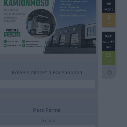
Brit
Nagydíj
2
nap
WEC
Austini 6
órás
30
nap
Kövess minket a Facebookon
Parc Fermé
6 órája