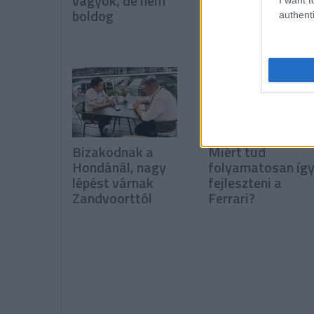
vagyok, de nem
de a csapatok
boldog
leszavazták a
authenti
Pirelli javaslatát
Bizakodnak a
Miért tud
Hondánál, nagy
folyamatosan íg
lépést várnak
fejleszteni a
Zandvoorttól
Ferrari?