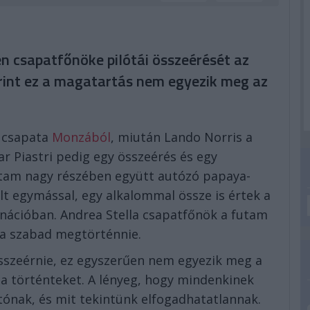
n csapatfőnöke pilótái összeérését az
erint ez a magatartás nem egyezik meg az
n csapata
Monzából
, miután Lando Norris a
ar Piastri pedig egy összeérés és egy
futam nagy részében együtt autózó papaya-
lt egymással, egy alkalommal össze is értek a
inációban. Andrea Stella csapatfőnök a futam
lna szabad megtörténnie.
szeérnie, ez egyszerűen nem egyezik meg a
 a történteket. A lényeg, hogy mindenkinek
tónak, és mit tekintünk elfogadhatatlannak.