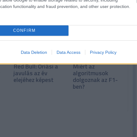
Kormányzati
el vezetni” –
támogatás nélkül
Russell magára
cation functionality and fraud prevention, and other user protection.
nehéz
koncentrál
CONFIRM
Data Deletion
Data Access
Privacy Policy
Red Bull: Óriási a
Miért az
y
javulás az év
algoritmusok
elejéhez képest
dolgoznak az F1-
ben?