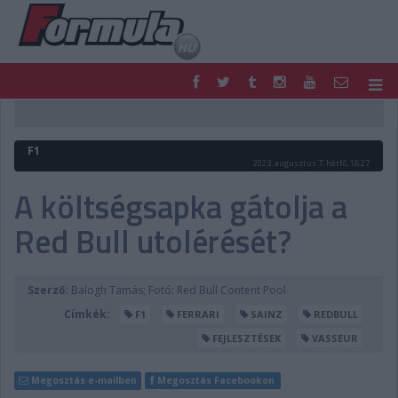
F1
PARC FERMÉ
FORMULA
MOTOR
F1
NEMZETKÖZI
HAZAI
2023. augusztus 7. hétfő, 18:27
RETRO
EGYÉB
A költségsapka gátolja a
PODCAST
SHOP
Red Bull utolérését?
LIVE
TIPPJÁTÉK
DIGITÁLIS MAGAZIN
PONTÁLLÁSOK
VERSENYNAPTÁRAK
Szerző:
Balogh Tamás; Fotó: Red Bull Content Pool
Címkék:
F1
FERRARI
SAINZ
REDBULL
FEJLESZTÉSEK
VASSEUR
Megosztás e-mailben
Megosztás Facebookon