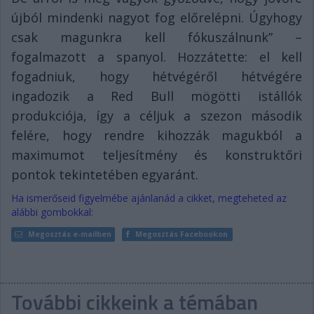
újból mindenki nagyot fog előrelépni. Úgyhogy
csak magunkra kell fókuszálnunk” –
fogalmazott a spanyol. Hozzátette: el kell
fogadniuk, hogy hétvégéről hétvégére
ingadozik a Red Bull mögötti istállók
produkciója, így a céljuk a szezon második
felére, hogy rendre kihozzák magukból a
maximumot teljesítmény és konstruktőri
pontok tekintetében egyaránt.
Ha ismerőseid figyelmébe ajánlanád a cikket, megteheted az
alábbi gombokkal:
Megosztás e-mailben
Megosztás Facebookon
További cikkeink a témában