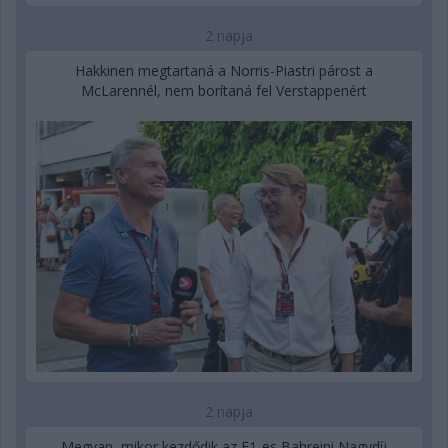
2 napja
Hakkinen megtartaná a Norris-Piastri párost a
McLarennél, nem borítaná fel Verstappenért
2 napja
Megvan, mikor kezdődik az F1-es Bahreini Nagydíj