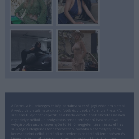
A Formula.hu szöveges és képi tartalma szerzői jogi védelem alatt áll.
A weboldalon található cikkek, fotók és videók a Formula Press Kft.
szellemi tulajdonát képezik, és a kiadó vezetőjének előzetes írásbeli
engedélye nélkül – a szolgáltatás rendeltetésszerű használatával
velejáró olvasáson, képernyőn történő megjelenítésen és az ehhez
szükséges ideiglenes többszörözésen, továbbá a személyes, nem-
kereskedelmi célból történő merevlemezre történő lementésen és
kinyomtatáson túl - sem online, sem nyomtatott formában nem