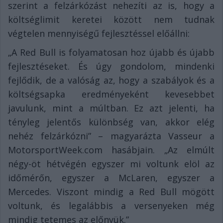
szerint a felzárkózást nehezíti az is, hogy a
költséglimit keretei között nem tudnak
végtelen mennyiségű fejlesztéssel előállni:
„A Red Bull is folyamatosan hoz újabb és újabb
fejlesztéseket. És úgy gondolom, mindenki
fejlődik, de a valóság az, hogy a szabályok és a
költségsapka eredményeként kevesebbet
javulunk, mint a múltban. Ez azt jelenti, ha
tényleg jelentős különbség van, akkor elég
nehéz felzárkózni” – magyarázta Vasseur a
MotorsportWeek.com hasábjain. „Az elmúlt
négy-öt hétvégén egyszer mi voltunk elöl az
időmérőn, egyszer a McLaren, egyszer a
Mercedes. Viszont mindig a Red Bull mögött
voltunk, és legalábbis a versenyeken még
mindig tetemes az előnyük.”