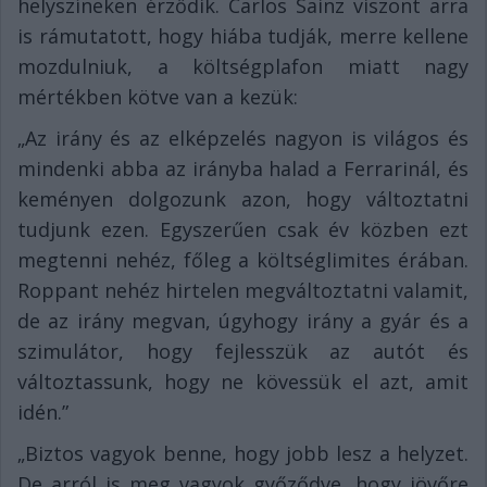
helyszíneken érződik. Carlos Sainz viszont arra
is rámutatott, hogy hiába tudják, merre kellene
mozdulniuk, a költségplafon miatt nagy
mértékben kötve van a kezük:
„Az irány és az elképzelés nagyon is világos és
mindenki abba az irányba halad a Ferrarinál, és
keményen dolgozunk azon, hogy változtatni
tudjunk ezen. Egyszerűen csak év közben ezt
megtenni nehéz, főleg a költséglimites érában.
Roppant nehéz hirtelen megváltoztatni valamit,
de az irány megvan, úgyhogy irány a gyár és a
szimulátor, hogy fejlesszük az autót és
változtassunk, hogy ne kövessük el azt, amit
idén.”
„Biztos vagyok benne, hogy jobb lesz a helyzet.
De arról is meg vagyok győződve, hogy jövőre