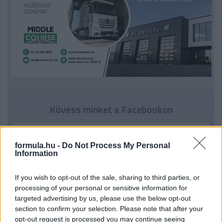
Kövess minket a Facebookon
formula.hu -
Do Not Process My Personal
Information
Parc Fermé
If you wish to opt-out of the sale, sharing to third parties, or
processing of your personal or sensitive information for
5 órája
targeted advertising by us, please use the below opt-out
section to confirm your selection. Please note that after your
MotoGP: Bezzecchi közel egy másodpercet javított a
opt-out request is processed you may continue seeing
körrekordon