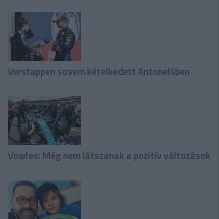
Verstappen sosem kételkedett Antonelliben
Vowles: Még nem látszanak a pozitív változások