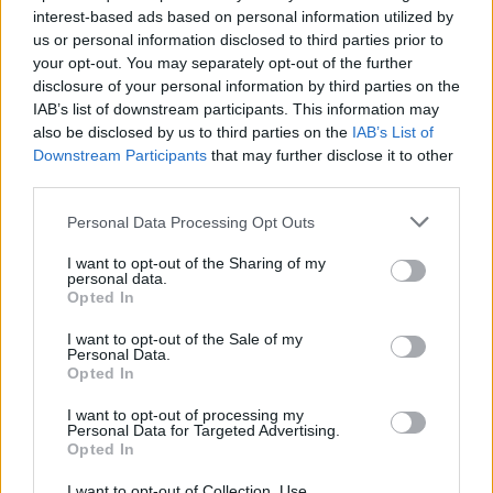
interest-based ads based on personal information utilized by
us or personal information disclosed to third parties prior to
your opt-out. You may separately opt-out of the further
disclosure of your personal information by third parties on the
IAB’s list of downstream participants. This information may
also be disclosed by us to third parties on the
IAB’s List of
Downstream Participants
that may further disclose it to other
third parties.
Please note that this website/app uses one or more Google
Personal Data Processing Opt Outs
services and may gather and store information including but
not limited to your visit or usage behaviour. You may click to
I want to opt-out of the Sharing of my
personal data.
grant or deny consent to Google and its third-party tags to
Opted In
use your data for below specified purposes in below Google
5 órája
consent section.
I want to opt-out of the Sale of my
Personal Data.
Sajtó: Az Aston Martintól érkezik Lambiase utódja a Red
Opted In
Bullhoz?
I want to opt-out of processing my
Personal Data for Targeted Advertising.
Opted In
I want to opt-out of Collection, Use,