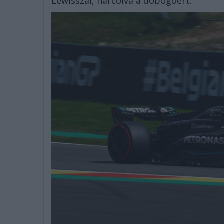
Lewisszal, harcolva a dobogóért.”