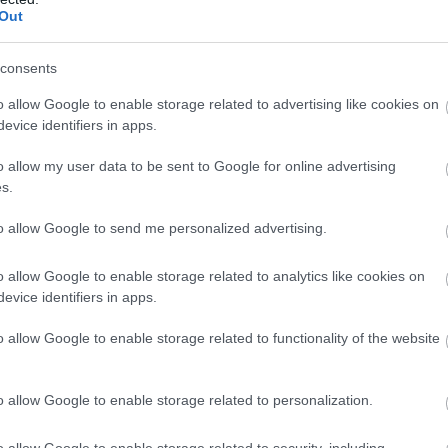
n
Out
consents
o allow Google to enable storage related to advertising like cookies on
evice identifiers in apps.
Wolff: A Ferrari
Domenicali: Az F1
o allow my user data to be sent to Google for online advertising
nyafog a motorja
többet hozott Las
s.
miatt
Vegasban, mint a
to allow Google to send me personalized advertising.
Super Bowl
o allow Google to enable storage related to analytics like cookies on
evice identifiers in apps.
o allow Google to enable storage related to functionality of the website
o allow Google to enable storage related to personalization.
„Minden álomhoz
Norris
ív
kell egy csapat” –
figyelmeztet:
o allow Google to enable storage related to security, including