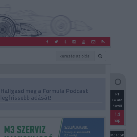
Hallgasd meg a Formula Podcast
F1
legfrissebb adását!
Holland
Nagydíj
14
nap
MotoGP