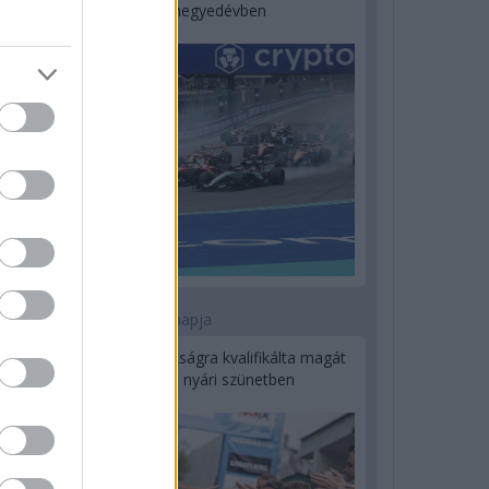
a második negyedévben
1 napja
Kerékpáros világbajnokságra kvalifikálta magát
Bottas az F1-es nyári szünetben