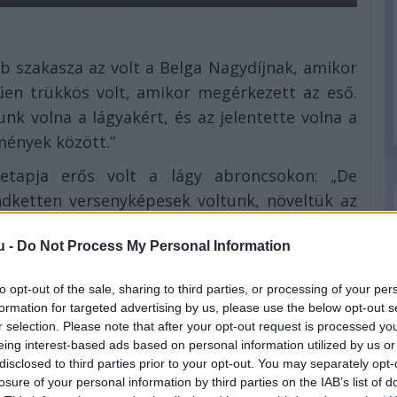
b szakasza az volt a Belga Nagydíjnak, amikor
műen trükkös volt, amikor megérkezett az eső.
unk volna a lágyakért, és az jelentette volna a
ények között.”
 etapja erős volt a lágy abroncsokon: „De
ndketten versenyképesek voltunk, növeltük az
elyezetthez képest. Ugyanakkor még mindig a
u -
Do Not Process My Personal Information
 csökkenteni a különbséget.”
a McLaren, mind Charles Leclerc Ferrarija
to opt-out of the sale, sharing to third parties, or processing of your per
bitől többet várt Spában, utóbbinak a tempója
formation for targeted advertising by us, please use the below opt-out s
r selection. Please note that after your opt-out request is processed y
„De ahogy mondtam, jól állunk a csapatok
eing interest-based ads based on personal information utilized by us or
ztosítottnak tűnik. Úgyhogy arra fókuszálunk,
disclosed to third parties prior to your opt-out. You may separately opt-
ot idén” – jegyezte meg Russell. A dolgát
losure of your personal information by third parties on the IAB’s list of