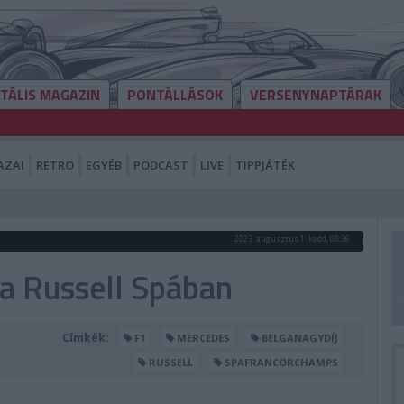
ITÁLIS MAGAZIN
PONTÁLLÁSOK
VERSENYNAPTÁRAK
AZAI
RETRO
EGYÉB
PODCAST
LIVE
TIPPJÁTÉK
2023. augusztus 1. kedd, 08:36
tra Russell Spában
Címkék:
F1
MERCEDES
BELGANAGYDÍJ
RUSSELL
SPAFRANCORCHAMPS