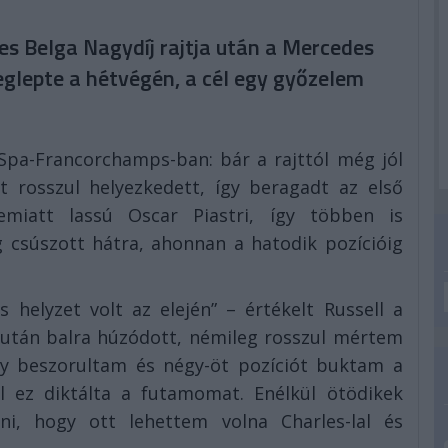
-es Belga Nagydíj rajtja után a Mercedes
meglepte a hétvégén, a cél egy győzelem
Spa-Francorchamps-ban: bár a rajttól még jól
t rosszul helyezkedett, így beragadt az első
miatt lassú Oscar Piastri, így többen is
g csúszott hátra, ahonnan a hatodik pozícióig
 helyzet volt az elején” – értékelt Russell a
a után balra húzódott, némileg rosszul mértem
gy beszorultam és négy-öt pozíciót buktam a
l ez diktálta a futamomat. Enélkül ötödikek
ni, hogy ott lehettem volna Charles-lal és