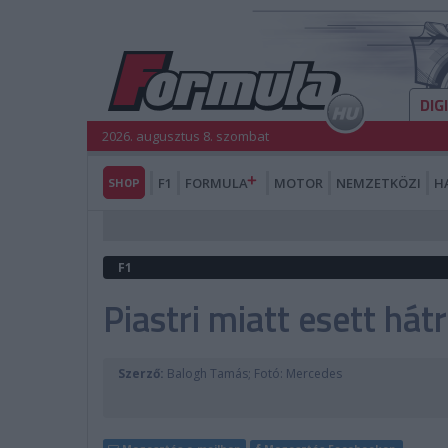
DIG
2026. augusztus 8. szombat
SHOP
F1
FORMULA
MOTOR
NEMZETKÖZI
H
F1
Piastri miatt esett há
Szerző:
Balogh Tamás; Fotó: Mercedes