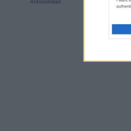
Antonelliben
változások
authenti