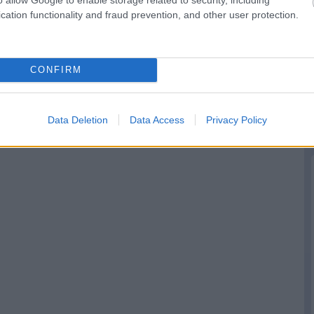
érzelmes posztban
„Még nem hoztuk
búcsúzik a
ki a maximumot”
cation functionality and fraud prevention, and other user protection.
Mercedestől Gwen
Lagrue
CONFIRM
Data Deletion
Data Access
Privacy Policy