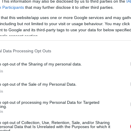
. This information may also be disclosed by us to third parties on the
IA
tvégén visszatért a pattogás
, és Toto Wolff
Participants
that may further disclose it to other third parties.
éseik miatt.
 that this website/app uses one or more Google services and may gath
eted az alábbi gombokkal:
including but not limited to your visit or usage behaviour. You may click 
 to Google and its third-party tags to use your data for below specifi
ogle consent section.
l Data Processing Opt Outs
o opt-out of the Sharing of my personal data.
In
o opt-out of the Sale of my Personal Data.
In
to opt-out of processing my Personal Data for Targeted
ing.
In
o opt-out of Collection, Use, Retention, Sale, and/or Sharing
ersonal Data that Is Unrelated with the Purposes for which it
lected.