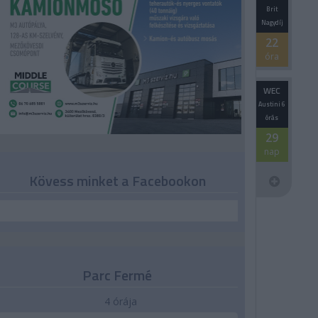
Brit
Nagydíj
22
óra
WEC
Austini 6
órás
29
nap
Kövess minket a Facebookon
Parc Fermé
4 órája