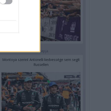
2 napja
Montoya szerint Antonelli kedvessége sem segít
Russellen