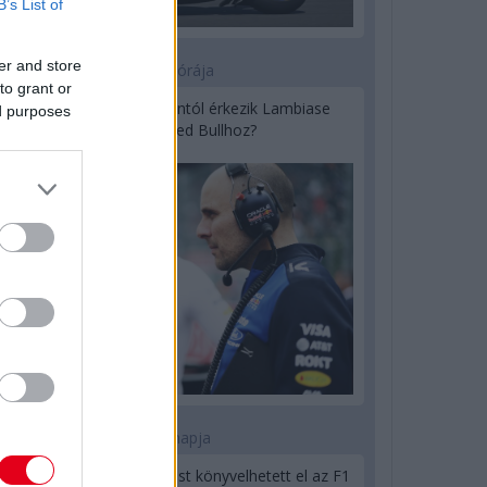
B’s List of
er and store
21 órája
to grant or
Sajtó: Az Aston Martintól érkezik Lambiase
ed purposes
utódja a Red Bullhoz?
1 napja
Óriási bevétel-visszaesést könyvelhetett el az F1