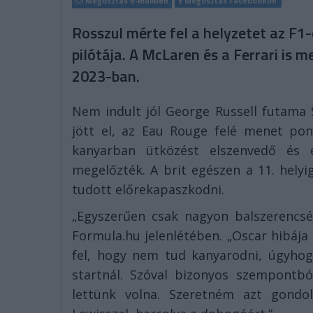
Megosztás e-mailben
Megosztás Facebookon
Rosszul mérte fel a helyzetet az F1
pilótája. A McLaren és a Ferrari is 
2023-ban.
Nem indult jól George Russell futama 
jött el, az Eau Rouge felé menet pon
kanyarban ütközést elszenvedő és e
megelőzték. A brit egészen a 11. helyi
tudott előrekapaszkodni.
„Egyszerűen csak nagyon balszerencsés
Formula.hu jelenlétében. „Oscar hibáj
fel, hogy nem tud kanyarodni, úgyho
startnál. Szóval bizonyos szempontbó
lettünk volna. Szeretném azt gondol