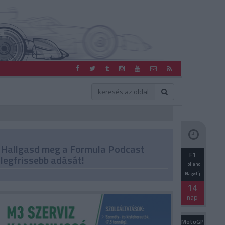
Hallgasd meg a Formula Podcast
F1
legfrissebb adását!
Holland
Nagydíj
14
nap
MotoGP