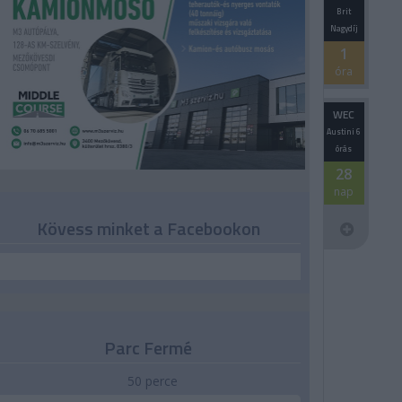
Brit
Nagydíj
1
óra
WEC
Austini 6
órás
28
nap
Kövess minket a Facebookon
Parc Fermé
50 perce