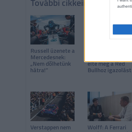
További cikkeink a témába
authenti
Russell üzenete a
Hadjar
Mercedesnek:
„kultúrsokként”
„Nem dőlhetünk
élte meg a Red
hátra!”
Bullhoz igazolást
Verstappen nem
Wolff: A Ferrari