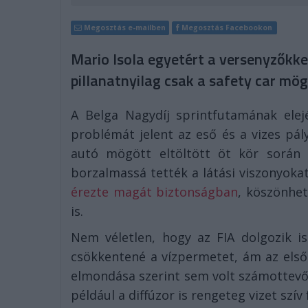
Megosztás e-mailben
Megosztás Facebookon
Mario Isola egyetért a versenyzőkke
pillanatnyilag csak a safety car mö
A Belga Nagydíj sprintfutamának ele
problémát jelent az eső és a vizes pál
autó mögött eltöltött öt kör során 
borzalmassá tették a látási viszonyokat
érezte magát biztonságban
, köszönhet
is.
Nem véletlen, hogy az FIA dolgozik i
csökkentené a vízpermetet, ám az első
elmondása szerint sem volt számottev
például a diffúzor is rengeteg vizet szív f