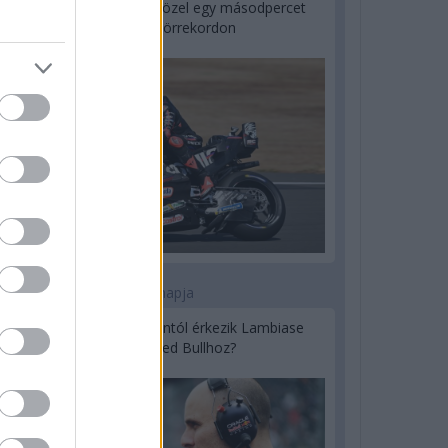
MotoGP: Bezzecchi közel egy másodpercet
javított a körrekordon
1 napja
Sajtó: Az Aston Martintól érkezik Lambiase
utódja a Red Bullhoz?