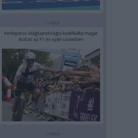
2 napja
Kerékpáros világbajnokságra kvalifikálta magát
Bottas az F1-es nyári szünetben
2 napja