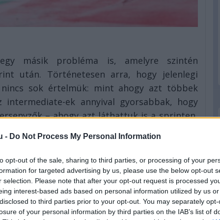
egy másik probléma is, amelyre szintén
rint után. Történetesen arra, hogy jelenlegi
 nincs sok értelmük: mint ahogy azt többek
az intermediate-ek annyival gyorsabbak, hogy
ersenyzők – ahogy azt láthattuk is a sprinten,
égén mindenki kiállt cserélni –, amikor pedig
u -
Do Not Process My Personal Information
sős abroncsokat tennék lehetővé, akkor az
lehetnek pályán. Magyarán: a full esős gumikat
to opt-out of the sale, sharing to third parties, or processing of your per
a versenyirányítás kötelezően előírják nekik a
formation for targeted advertising by us, please use the below opt-out s
r selection. Please note that after your opt-out request is processed y
eing interest-based ads based on personal information utilized by us or
Pirelli F1-es főnöke is egyetértett: „El kell
disclosed to third parties prior to your opt-out. You may separately opt-
losure of your personal information by third parties on the IAB’s list of
a látási viszonyok, a másik pedig az esőgumik