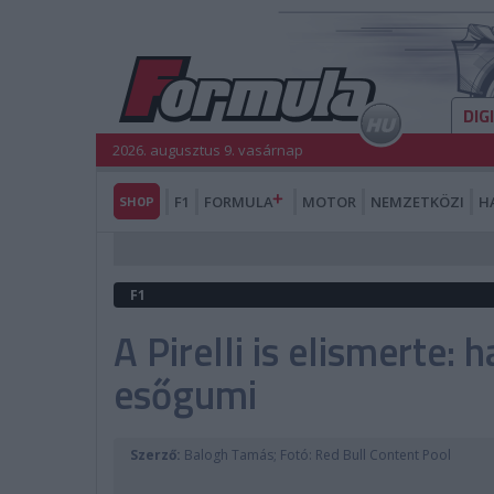
DIG
2026. augusztus 9. vasárnap
SHOP
F1
FORMULA
MOTOR
NEMZETKÖZI
H
F1
A Pirelli is elismerte:
esőgumi
Szerző:
Balogh Tamás; Fotó: Red Bull Content Pool