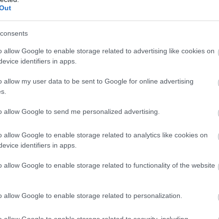
 terméket fejlesszünk, amilyenre az F1-nek
Out
consents
eted az alábbi gombokkal:
o allow Google to enable storage related to advertising like cookies on
evice identifiers in apps.
o allow my user data to be sent to Google for online advertising
s.
to allow Google to send me personalized advertising.
o allow Google to enable storage related to analytics like cookies on
evice identifiers in apps.
o allow Google to enable storage related to functionality of the website
o allow Google to enable storage related to personalization.
o allow Google to enable storage related to security, including