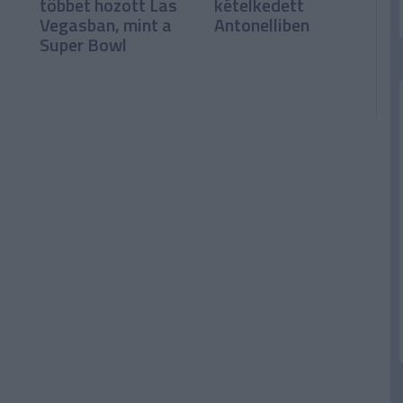
többet hozott Las
kételkedett
Vegasban, mint a
Antonelliben
Super Bowl