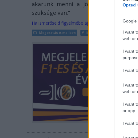
akarunk menni a jövőben, hogy olyan
Opted 
szüksége van.”
Google 
Ha ismerőseid figyelmébe ajánlanád a cikket, megteh
I want t
Megosztás e-mailben
Megosztás Facebookon
web or d
I want t
purpose
I want 
I want t
web or d
I want t
or app.
I want t
I want t