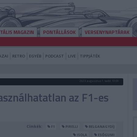
ITÁLIS MAGAZIN
PONTÁLLÁSOK
VERSENYNAPTÁRAK
AZAI
RETRO
EGYÉB
PODCAST
LIVE
TIPPJÁTÉK
2023. augusztus 1. kedd, 10:09
 használhatatlan az F1-es
Címkék:
F1
PIRELLI
BELGANAGYDÍJ
ISOLA
ESŐGUMI