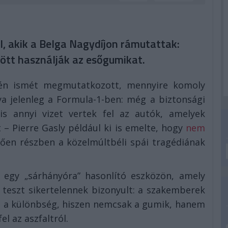
l, akik a Belga Nagydíjon rámutattak:
gött használják az esőgumikat.
jén ismét megmutatkozott, mennyire komoly
ya jelenleg a Formula-1-ben: még a biztonsági
is annyi vizet vertek fel az autók, amelyek
 – Pierre Gasly például ki is emelte, hogy
nem
ően részben a közelmúltbéli spái tragédiának
s egy „sárhányóra” hasonlító eszközön, amely
 teszt sikertelennek bizonyult: a szakemberek
ő a különbség, hiszen nemcsak a gumik, hanem
el az aszfaltról.