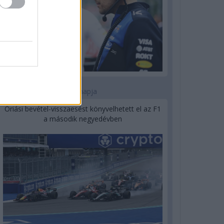
1 napja
Óriási bevétel-visszaesést könyvelhetett el az F1
a második negyedévben