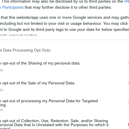
. This information may also be disclosed by us to third parties on the
IA
gNews365.com portálnak. „Amikor teszteltük
Participants
that may further disclose it to other third parties.
nok nélkül, akkor öt-hat másodpercnyi extra
 that this website/app uses one or more Google services and may gath
 Paul Ricard pályán a régi esőgumikhoz képest,
including but not limited to your visit or usage behaviour. You may click 
t.”
 to Google and its third-party tags to use your data for below specifi
ogle consent section.
réljük ki az abroncsokat, s az összes csapat
beni bevetését, mert látták a jelentéseket a
l Data Processing Opt Outs
 jó lépés bevezetni az új esőgumikat, de lehet,
o opt-out of the Sharing of my personal data.
 elég ahhoz, hogy megfelelő átfedést adjon az
In
o opt-out of the Sale of my Personal Data.
hatók az esőgumik? Rengetegszer beszéltünk a
In
 jelentenek, az FIA és az összes csapat pedig
hatná a láthatóságot azzal, hogy csökkentené a
to opt-out of processing my Personal Data for Targeted
ing.
ltal felvert vízpermetet. De ha a full esős
In
sználják, akkor egyetértek a versenyzőkkel
o opt-out of Collection, Use, Retention, Sale, and/or Sharing
an abroncs. El kell döntenünk, milyen irányba
ersonal Data that Is Unrelated with the Purposes for which it
lected.