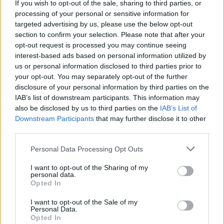
If you wish to opt-out of the sale, sharing to third parties, or
processing of your personal or sensitive information for
Kövess minket a Facebookon
targeted advertising by us, please use the below opt-out
section to confirm your selection. Please note that after your
opt-out request is processed you may continue seeing
interest-based ads based on personal information utilized by
us or personal information disclosed to third parties prior to
your opt-out. You may separately opt-out of the further
disclosure of your personal information by third parties on the
Parc Fermé
IAB’s list of downstream participants. This information may
also be disclosed by us to third parties on the
IAB’s List of
11 órája
Downstream Participants
that may further disclose it to other
third parties.
Hakkinen megtartaná a Norris-Piastri párost a
McLarennél, nem borítaná fel Verstappenért
Please note that this website/app uses one or more Google
Personal Data Processing Opt Outs
services and may gather and store information including but
not limited to your visit or usage behaviour. You may click to
I want to opt-out of the Sharing of my
personal data.
grant or deny consent to Google and its third-party tags to
Opted In
use your data for below specified purposes in below Google
consent section.
I want to opt-out of the Sale of my
Personal Data.
Opted In