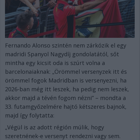
Fernando Alonso szintén nem zárkózik el egy
madridi Spanyol Nagydíj gondolatától, sőt
mintha egy kicsit oda is szúrt volna a
barcelonaiaknak: „Örömmel versenyzek itt és
örömmel fogok Madridban is versenyezni, ha
2026-ban még itt leszek, ha pedig nem leszek,
akkor majd a tévén fogom nézni” – mondta a
33. futamgyőzelmére hajtó kétszeres bajnok,
majd így folytatta:
„Végül is az adott régión múlik, hogy
szeretnének-e versenyt rendezni vagy sem.