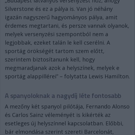
„Budapest látványos versenyzést hoz, ahogy
Silverstone és ez a pálya is. Van jó néhány
igazán nagyszerű hagyományos pálya, amit
érdemes megtartani, és persze vannak olyanok,
melyek versenyzési szempontból nem a
legjobbak, ezeket talán le kell cserélni. A
sportág örökségét tartom szem előtt,
szerintem biztosítanunk kell, hogy
megmaradjanak azok a helyszínek, melyek e
sportág alappillérei” – folytatta Lewis Hamilton.
A spanyoloknak a nagydíj léte fontosabb
A mezőny két spanyol pilótája, Fernando Alonso
és Carlos Sainz véleményét is kikérték az
esetleges új helyszínnel kapcsolatban. Előbbi,
bár elmondása szerint szereti Barcelonát,