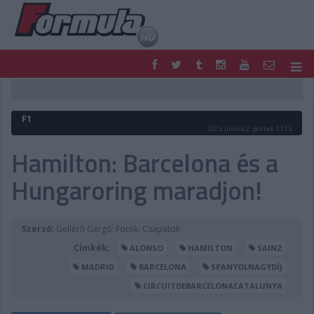
F1
PARC FERMÉ
FORMULA
MOTOR
F1
NEMZETKÖZI
HAZAI
2023. június 2. péntek, 17:13
RETRO
EGYÉB
Hamilton: Barcelona és a
PODCAST
SHOP
Hungaroring maradjon!
LIVE
TIPPJÁTÉK
DIGITÁLIS MAGAZIN
PONTÁLLÁSOK
VERSENYNAPTÁRAK
Szerző:
Gellérfi Gergő; Fotók: Csapatok
Címkék:
ALONSO
HAMILTON
SAINZ
MADRID
BARCELONA
SPANYOLNAGYDÍJ
CIRCUITDEBARCELONACATALUNYA