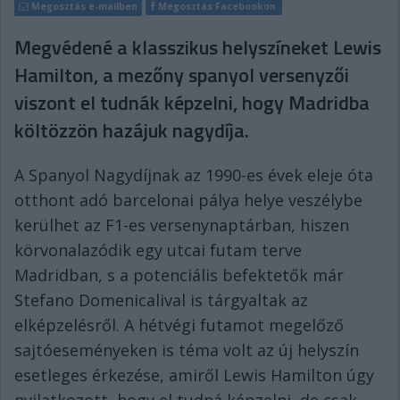
Megosztás e-mailben
Megosztás Facebookon
Megvédené a klasszikus helyszíneket Lewis
Hamilton, a mezőny spanyol versenyzői
viszont el tudnák képzelni, hogy Madridba
költözzön hazájuk nagydíja.
A Spanyol Nagydíjnak az 1990-es évek eleje óta
otthont adó barcelonai pálya helye veszélybe
kerülhet az F1-es versenynaptárban, hiszen
körvonalazódik egy utcai futam terve
Madridban, s a potenciális befektetők már
Stefano Domenicalival is tárgyaltak az
elképzelésről. A hétvégi futamot megelőző
sajtóeseményeken is téma volt az új helyszín
esetleges érkezése, amiről Lewis Hamilton úgy