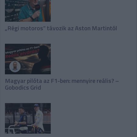
„Régi motoros” távozik az Aston Martintól
Magyar pilóta az F1-ben: mennyire reális? –
Gobodics Grid