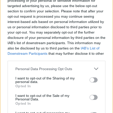
processing of your personal or sensitive information for
targeted advertising by us, please use the below opt-out
section to confirm your selection. Please note that after your
opt-out request is processed you may continue seeing
interest-based ads based on personal information utilized by
1 napja
us or personal information disclosed to third parties prior to
your opt-out. You may separately opt-out of the further
Megvan, mikor kezdődik az F1-es Bahreini Nagydíj
disclosure of your personal information by third parties on the
Malajziában
IAB’s list of downstream participants. This information may
also be disclosed by us to third parties on the
IAB’s List of
Downstream Participants
that may further disclose it to other
third parties.
Please note that this website/app uses one or more Google
Personal Data Processing Opt Outs
services and may gather and store information including but
not limited to your visit or usage behaviour. You may click to
I want to opt-out of the Sharing of my
personal data.
grant or deny consent to Google and its third-party tags to
Opted In
use your data for below specified purposes in below Google
consent section.
I want to opt-out of the Sale of my
Personal Data.
Opted In