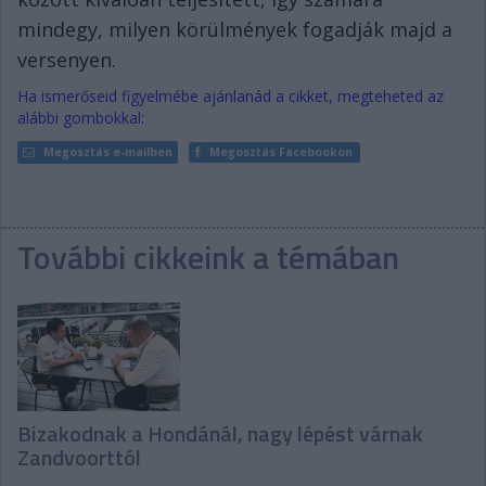
mindegy, milyen körülmények fogadják majd a
versenyen.
Ha ismerőseid figyelmébe ajánlanád a cikket, megteheted az
alábbi gombokkal:
Megosztás e-mailben
Megosztás Facebookon
További cikkeink a témában
Bizakodnak a Hondánál, nagy lépést várnak
Zandvoorttól