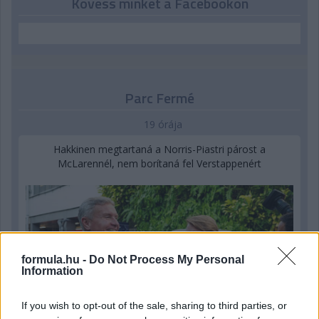
Kövess minket a Facebookon
Parc Fermé
19 órája
Hakkinen megtartaná a Norris-Piastri párost a
McLarennél, nem borítaná fel Verstappenért
formula.hu -
Do Not Process My Personal
Information
If you wish to opt-out of the sale, sharing to third parties, or