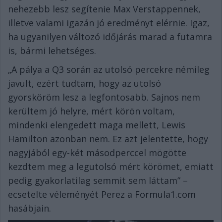
nehezebb lesz segítenie Max Verstappennek,
illetve valami igazán jó eredményt elérnie. Igaz,
ha ugyanilyen változó időjárás marad a futamra
is, bármi lehetséges.
„A pálya a Q3 során az utolsó percekre némileg
javult, ezért tudtam, hogy az utolsó
gyorsköröm lesz a legfontosabb. Sajnos nem
kerültem jó helyre, mért körön voltam,
mindenki elengedett maga mellett, Lewis
Hamilton azonban nem. Ez azt jelentette, hogy
nagyjából egy-két másodperccel mögötte
kezdtem meg a legutolsó mért körömet, emiatt
pedig gyakorlatilag semmit sem láttam” –
ecsetelte véleményét Perez a Formula1.com
hasábjain.