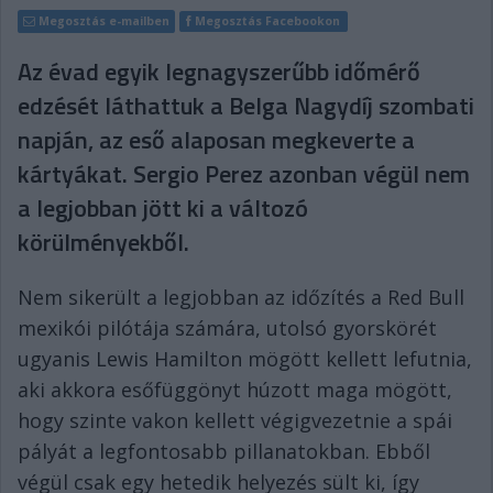
Megosztás e-mailben
Megosztás Facebookon
Az évad egyik legnagyszerűbb időmérő
edzését láthattuk a Belga Nagydíj szombati
napján, az eső alaposan megkeverte a
kártyákat. Sergio Perez azonban végül nem
a legjobban jött ki a változó
körülményekből.
Nem sikerült a legjobban az időzítés a Red Bull
mexikói pilótája számára, utolsó gyorskörét
ugyanis Lewis Hamilton mögött kellett lefutnia,
aki akkora esőfüggönyt húzott maga mögött,
hogy szinte vakon kellett végigvezetnie a spái
pályát a legfontosabb pillanatokban. Ebből
végül csak egy hetedik helyezés sült ki, így