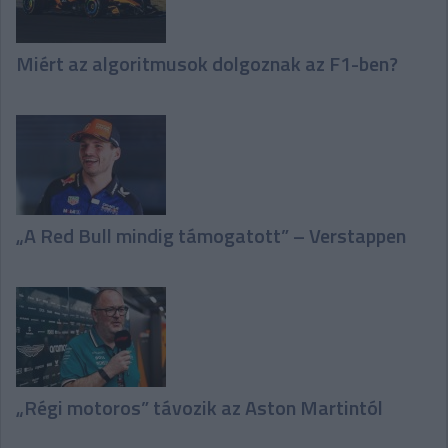
Miért az algoritmusok dolgoznak az F1-ben?
„A Red Bull mindig támogatott” – Verstappen
„Régi motoros” távozik az Aston Martintól