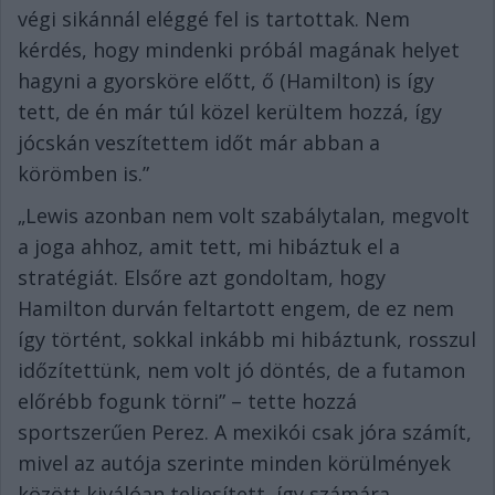
végi sikánnál eléggé fel is tartottak. Nem
kérdés, hogy mindenki próbál magának helyet
hagyni a gyorsköre előtt, ő (Hamilton) is így
tett, de én már túl közel kerültem hozzá, így
jócskán veszítettem időt már abban a
körömben is.”
„Lewis azonban nem volt szabálytalan, megvolt
a joga ahhoz, amit tett, mi hibáztuk el a
stratégiát. Elsőre azt gondoltam, hogy
Hamilton durván feltartott engem, de ez nem
így történt, sokkal inkább mi hibáztunk, rosszul
időzítettünk, nem volt jó döntés, de a futamon
előrébb fogunk törni” – tette hozzá
sportszerűen Perez. A mexikói csak jóra számít,
mivel az autója szerinte minden körülmények
között kiválóan teljesített, így számára