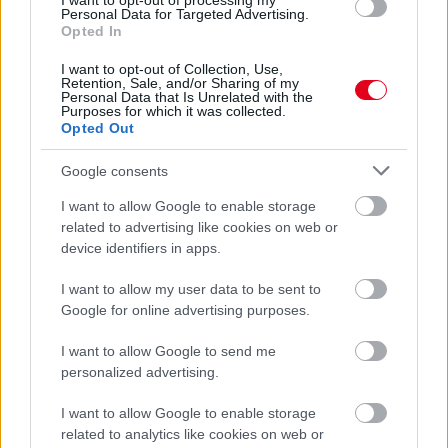
I want to opt-out of processing my
Personal Data for Targeted Advertising.
1 napja
Opted In
Ilyen lehet a jövő F1-es szabályrendszere Domenicali
I want to opt-out of Collection, Use,
Retention, Sale, and/or Sharing of my
szerint
Personal Data that Is Unrelated with the
Purposes for which it was collected.
Opted Out
Google consents
I want to allow Google to enable storage
related to advertising like cookies on web or
device identifiers in apps.
I want to allow my user data to be sent to
Google for online advertising purposes.
I want to allow Google to send me
personalized advertising.
1 napja
I want to allow Google to enable storage
related to analytics like cookies on web or
Újabb korábbi F2-es bajnok folytatja a Formula-E-ben