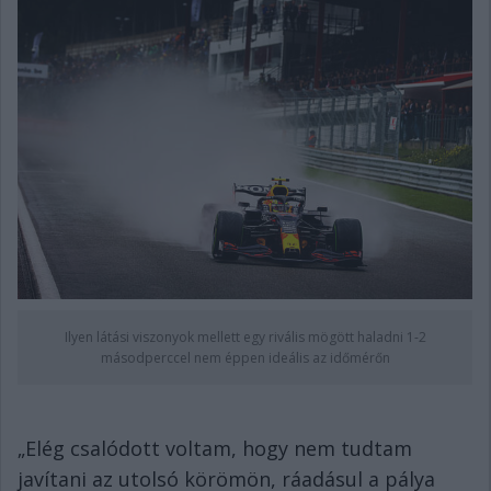
Ilyen látási viszonyok mellett egy rivális mögött haladni 1-2
másodperccel nem éppen ideális az időmérőn
„Elég csalódott voltam, hogy nem tudtam
javítani az utolsó körömön, ráadásul a pálya