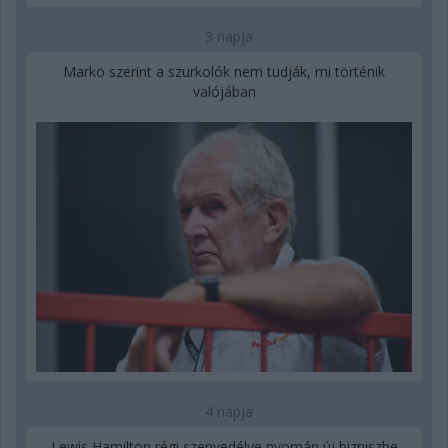
3 napja
Marko szerint a szurkolók nem tudják, mi történik
valójában
4 napja
Lewis Hamilton régi szenvedélye nyomán új bizniszbe