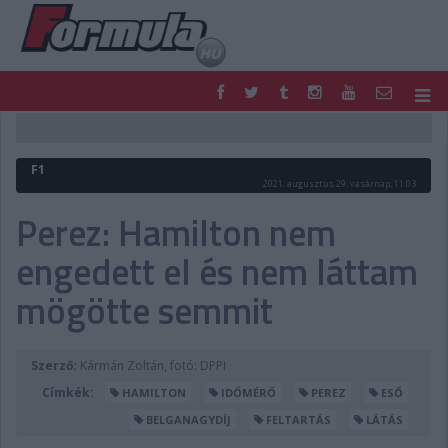
F1
PARC FERMÉ
FORMULA
MOTOR
F1
NEMZETKÖZI
HAZAI
2021. augusztus 29. vasárnap, 11:03
RETRO
EGYÉB
Perez: Hamilton nem
PODCAST
SHOP
engedett el és nem láttam
LIVE
TIPPJÁTÉK
DIGITÁLIS MAGAZIN
PONTÁLLÁSOK
mögötte semmit
VERSENYNAPTÁRAK
Szerző:
Kármán Zoltán, fotó: DPPI
Címkék:
HAMILTON
IDŐMÉRŐ
PEREZ
ESŐ
BELGANAGYDÍJ
FELTARTÁS
LÁTÁS