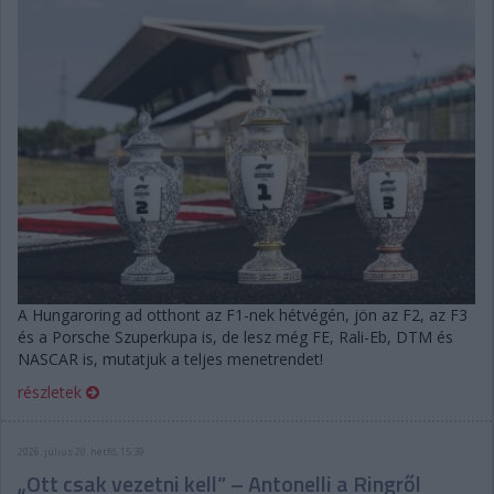
A Hungaroring ad otthont az F1-nek hétvégén, jön az F2, az F3
és a Porsche Szuperkupa is, de lesz még FE, Rali-Eb, DTM és
NASCAR is, mutatjuk a teljes menetrendet!
részletek
2026. július 20. hétfő, 15:39
„Ott csak vezetni kell” – Antonelli a Ringről