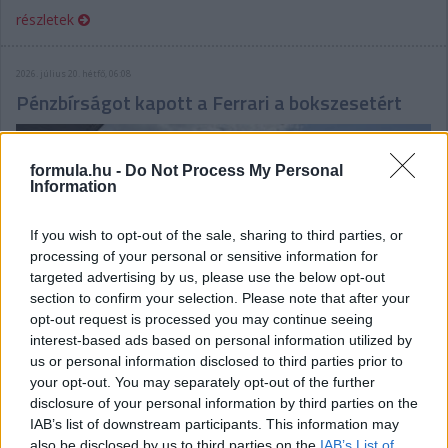
részletek
2026. július 20. hétfő, 06:08
Pénzbírságot kapott a Ferrari a bokszesetért
formula.hu -
Do Not Process My Personal
Information
If you wish to opt-out of the sale, sharing to third parties, or
processing of your personal or sensitive information for
targeted advertising by us, please use the below opt-out
section to confirm your selection. Please note that after your
opt-out request is processed you may continue seeing
interest-based ads based on personal information utilized by
us or personal information disclosed to third parties prior to
your opt-out. You may separately opt-out of the further
disclosure of your personal information by third parties on the
30 ezer eurós pénzbüntetést kapott a Scuderia a nem
IAB’s list of downstream participants. This information may
biztonságos kiengedésért az F1-es Belga Nagydíjon: a csapat
also be disclosed by us to third parties on the
IAB’s List of