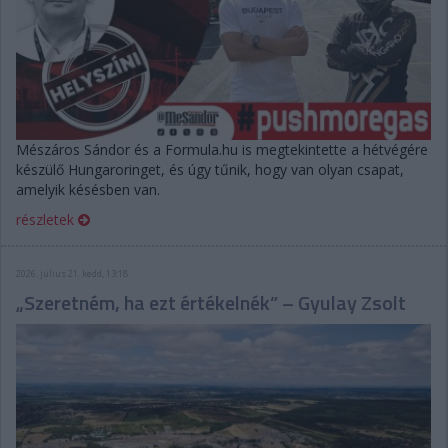
Mészáros Sándor és a Formula.hu is megtekintette a hétvégére
készülő Hungaroringet, és úgy tűnik, hogy van olyan csapat,
amelyik késésben van.
részletek
2026. július 21. kedd, 13:18
„Szeretném, ha ezt értékelnék” – Gyulay Zsolt