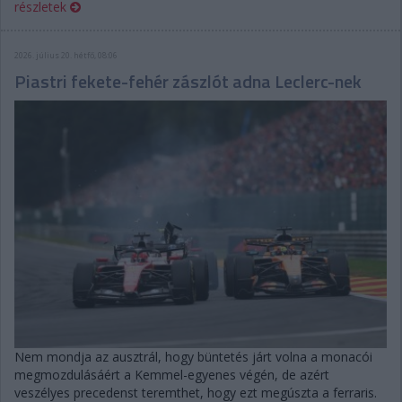
részletek
2026. július 20. hétfő, 08:06
Piastri fekete-fehér zászlót adna Leclerc-nek
Nem mondja az ausztrál, hogy büntetés járt volna a monacói
megmozdulásáért a Kemmel-egyenes végén, de azért
veszélyes precedenst teremthet, hogy ezt megúszta a ferraris.