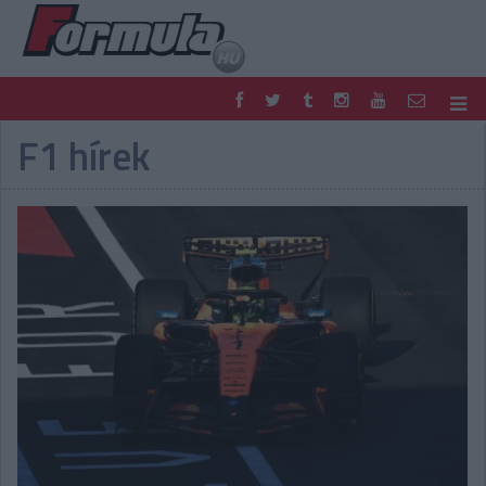
F1 hírek
F1
PARC FERMÉ
FORMULA
MOTOR
NEMZETKÖZI
HAZAI
RETRO
EGYÉB
PODCAST
SHOP
LIVE
TIPPJÁTÉK
DIGITÁLIS MAGAZIN
PONTÁLLÁSOK
VERSENYNAPTÁRAK