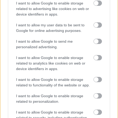
I want to allow Google to enable storage
related to advertising like cookies on web or
Hallgasd meg a Formula Podcast
device identifiers in apps.
legfrissebb adását!
I want to allow my user data to be sent to
Google for online advertising purposes.
I want to allow Google to send me
Kövess minket a Facebookon
personalized advertising.
I want to allow Google to enable storage
related to analytics like cookies on web or
device identifiers in apps.
I want to allow Google to enable storage
Parc Fermé
related to functionality of the website or app.
4 perce
I want to allow Google to enable storage
Sajtó: Az Aston Martintól érkezik Lambiase utódja a Red
related to personalization.
Bullhoz?
I want to allow Google to enable storage
related to security, including authentication