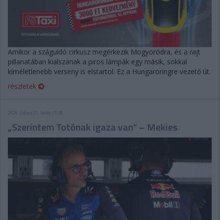
Amikor a száguldó cirkusz megérkezik Mogyoródra, és a rajt
pillanatában kialszanak a piros lámpák egy másik, sokkal
kíméletlenebb verseny is elstartol. Ez a Hungaroringre vezető út.
részletek
2026. július 21. kedd, 15:38
„Szerintem Totónak igaza van” – Mekies