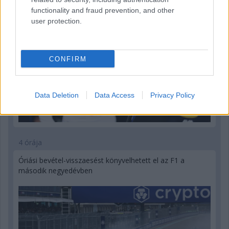
functionality and fraud prevention, and other
user protection.
CONFIRM
Data Deletion
Data Access
Privacy Policy
4 órája
Óriási bevétel-visszaesést könyvelhetett el az F1 a
második negyedévben