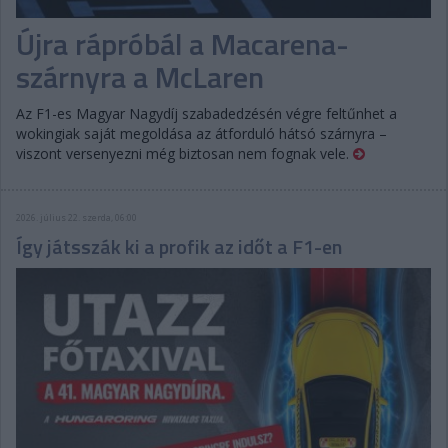
Újra rápróbál a Macarena-
szárnyra a McLaren
Az F1-es Magyar Nagydíj szabadedzésén végre feltűnhet a
wokingiak saját megoldása az átforduló hátsó szárnyra –
viszont versenyezni még biztosan nem fognak vele.
2026. július 22. szerda, 06:00
Így játsszák ki a profik az időt a F1-en