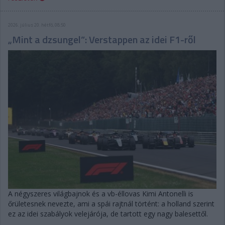
2026. július 20. hétfő, 08:50
„Mint a dzsungel”: Verstappen az idei F1-ről
A négyszeres világbajnok és a vb-éllovas Kimi Antonelli is
őrületesnek nevezte, ami a spái rajtnál történt: a holland szerint
ez az idei szabályok velejárója, de tartott egy nagy balesettől.