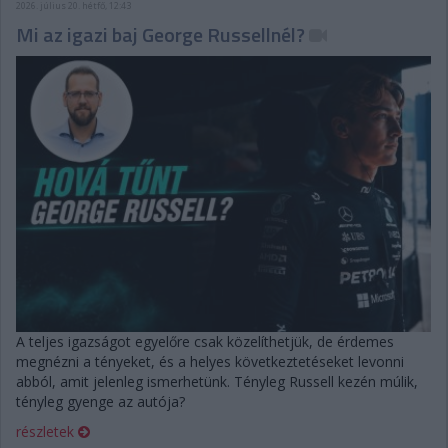
2026. július 20. hétfő, 12:43
Mi az igazi baj George Russellnél?
A teljes igazságot egyelőre csak közelíthetjük, de érdemes
megnézni a tényeket, és a helyes következtetéseket levonni
abból, amit jelenleg ismerhetünk. Tényleg Russell kezén múlik,
tényleg gyenge az autója?
részletek