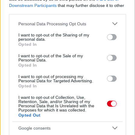
szerint rendhagyó és összetett körülmények vezettek a szerelő
Downstream Participants
that may further disclose it to other
elütéséhez.
third parties.
részletek
Please note that this website/app uses one or more Google
Personal Data Processing Opt Outs
services and may gather and store information including but
frissebb anyagok
korábbi anyagok
not limited to your visit or usage behaviour. You may click to
I want to opt-out of the Sharing of my
personal data.
grant or deny consent to Google and its third-party tags to
Opted In
use your data for below specified purposes in below Google
consent section.
I want to opt-out of the Sale of my
Personal Data.
Opted In
I want to opt-out of processing my
Personal Data for Targeted Advertising.
Opted In
I want to opt-out of Collection, Use,
Retention, Sale, and/or Sharing of my
Personal Data that Is Unrelated with the
Purposes for which it was collected.
Opted Out
Google consents