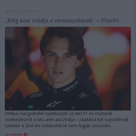
2026. július 20. hétfő, 10:19
„Elég szar módja a versenyzésnek” – Piastri
Kritikus hangvétellel nyilatkozott az idei F1-es motorok
viselkedéséről a McLaren ausztrálja – ráadásul ezt a problémát
szerinte a jövő évi módosítások sem fogják orvosolni.
részletek