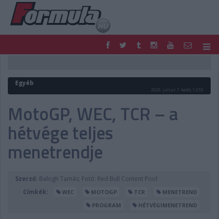
F1
PARC FERMÉ
FORMULA
MOTOR
Egyéb
NEMZETKÖZI
HAZAI
2026. július 7. kedd, 13:55
RETRO
EGYÉB
MotoGP, WEC, TCR – a
PODCAST
SHOP
hétvége teljes
LIVE
TIPPJÁTÉK
DIGITÁLIS MAGAZIN
PONTÁLLÁSOK
menetrendje
VERSENYNAPTÁRAK
Szerző:
Balogh Tamás; Fotó: Red Bull Content Pool
Címkék:
WEC
MOTOGP
TCR
MENETREND
PROGRAM
HÉTVÉGIMENETREND