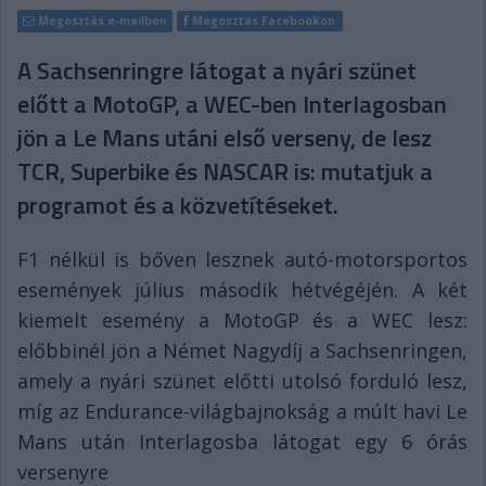
Megosztás e-mailben
Megosztás Facebookon
A Sachsenringre látogat a nyári szünet
előtt a MotoGP, a WEC-ben Interlagosban
jön a Le Mans utáni első verseny, de lesz
TCR, Superbike és NASCAR is: mutatjuk a
programot és a közvetítéseket.
F1 nélkül is bőven lesznek autó-motorsportos
események július második hétvégéjén. A két
kiemelt esemény a MotoGP és a WEC lesz:
előbbinél jön a Német Nagydíj a Sachsenringen,
amely a nyári szünet előtti utolsó forduló lesz,
míg az Endurance-világbajnokság a múlt havi Le
Mans után Interlagosba látogat egy 6 órás
versenyre