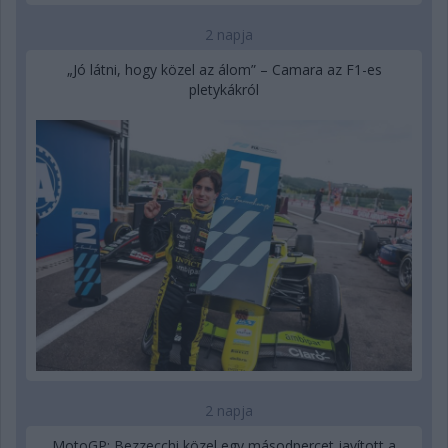
2 napja
„Jó látni, hogy közel az álom” – Camara az F1-es
pletykákról
2 napja
MotoGP: Bezzecchi közel egy másodpercet javított a