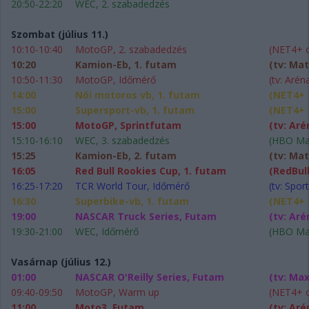
20:50-22:20
WEC, 2. szabadedzés
Szombat (július 11.)
10:10-10:40
MotoGP, 2. szabadedzés
(NET4+ on
10:20
Kamion-Eb, 1. futam
(tv: Mat
10:50-11:30
MotoGP, Időmérő
(tv: Arén
14:00
Női motoros vb, 1. futam
(NET4+ o
15:00
Supersport-vb, 1. futam
(NET4+ o
15:00
MotoGP, Sprintfutam
(tv: Aré
15:10-16:10
WEC, 3. szabadedzés
(HBO Max
15:25
Kamion-Eb, 2. futam
(tv: Mat
16:05
Red Bull Rookies Cup, 1. futam
(RedBull
16:25-17:20
TCR World Tour, Időmérő
(tv: Sport
16:30
Superbike-vb, 1. futam
(NET4+ o
19:00
NASCAR Truck Series, Futam
(tv: Aré
19:30-21:00
WEC, Időmérő
(HBO Max
Vasárnap (július 12.)
01:00
NASCAR O'Reilly Series, Futam
(tv: Max
09:40-09:50
MotoGP, Warm up
(NET4+ on
11:00
Moto3, Futam
(tv: Aré