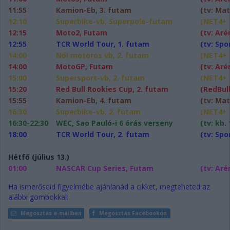
11:55
Kamion-Eb, 3. futam
(tv: Mat
12:10
Superbike-vb, Superpole-futam
(NET4+ o
12:15
Moto2, Futam
(tv: Aré
12:55
TCR World Tour, 1. futam
(tv: Spo
14:00
Női motoros vb, 2. futam
(NET4+ o
14:00
MotoGP, Futam
(tv: Aré
15:00
Supersport-vb, 2. futam
(NET4+ o
15:20
Red Bull Rookies Cup, 2. futam
(RedBull
15:55
Kamion-Eb, 4. futam
(tv: Mat
16:30
Superbike-vb, 2. futam
(NET4+ o
16:30-22:30
WEC, Sao Pauló-i 6 órás verseny
(tv: kb.
18:00
TCR World Tour, 2. futam
(tv: Spo
Hétfő (július 13.)
01:00
NASCAR Cup Series, Futam
(tv: Aré
Ha ismerőseid figyelmébe ajánlanád a cikket, megteheted az
alábbi gombokkal:
Megosztás e-mailben
Megosztás Facebookon