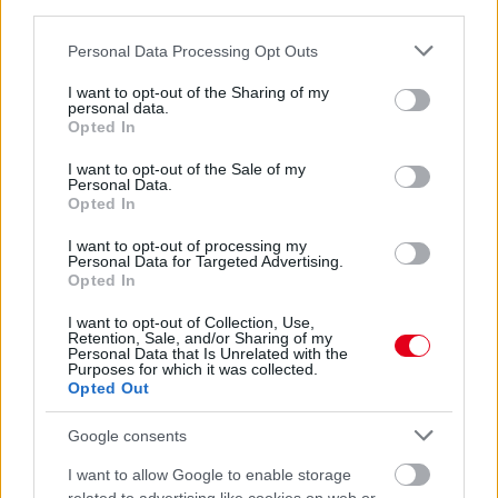
third parties.
Megvan, mikor kezdődik az F1-es Bahreini Nagydíj
Malajziában
Please note that this website/app uses one or more Google
Personal Data Processing Opt Outs
services and may gather and store information including but
not limited to your visit or usage behaviour. You may click to
I want to opt-out of the Sharing of my
personal data.
grant or deny consent to Google and its third-party tags to
Opted In
use your data for below specified purposes in below Google
consent section.
I want to opt-out of the Sale of my
Personal Data.
Opted In
I want to opt-out of processing my
Personal Data for Targeted Advertising.
Opted In
I want to opt-out of Collection, Use,
Retention, Sale, and/or Sharing of my
Personal Data that Is Unrelated with the
Purposes for which it was collected.
Opted Out
Google consents
További tartalmak
I want to allow Google to enable storage