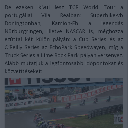
De ezeken kívül lesz TCR World Tour a
portugáliai Vila Realban; Superbike-vb
Doningtonban, Kamion-Eb a legendás
Nürburgringen, illetve NASCAR is, méghozzá
ezúttal két külön pályán: a Cup Series és az
O’Reilly Series az EchoPark Speedwayen, míg a
Truck Series a Lime Rock Park pályán versenyez.
Alább mutatjuk a legfontosabb időpontokat és
közvetítéseket: