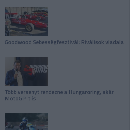
Goodwood Sebességfesztivál: Riválisok viadala
Több versenyt rendezne a Hungaroring, akár
MotoGP-t is