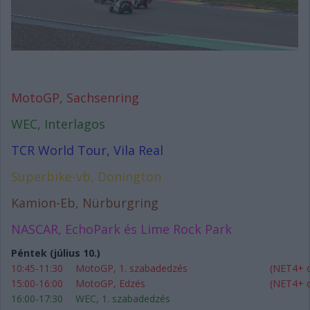
MotoGP, Sachsenring
WEC, Interlagos
TCR World Tour, Vila Real
Superbike-vb, Donington
Kamion-Eb, Nürburgring
NASCAR, EchoPark és Lime Rock Park
Péntek (július 10.)
10:45-11:30
MotoGP, 1. szabadedzés
(NET4+ on
15:00-16:00
MotoGP, Edzés
(NET4+ on
16:00-17:30
WEC, 1. szabadedzés