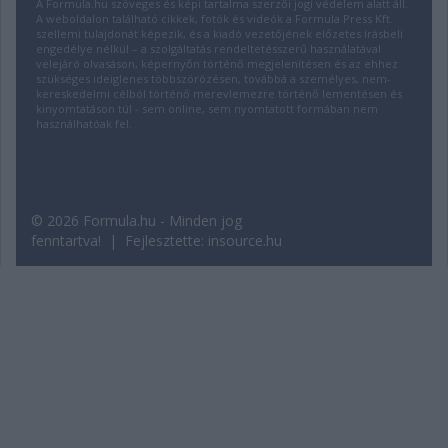
A Formula.hu szöveges és képi tartalma szerzői jogi védelem alatt áll.
A weboldalon található cikkek, fotók és videók a Formula Press Kft.
szellemi tulajdonát képezik, és a kiadó vezetőjének előzetes írásbeli
engedélye nélkül – a szolgáltatás rendeltetésszerű használatával
velejáró olvasáson, képernyőn történő megjelenítésen és az ehhez
szükséges ideiglenes többszörözésen, továbbá a személyes, nem-
kereskedelmi célból történő merevlemezre történő lementésen és
kinyomtatáson túl - sem online, sem nyomtatott formában nem
használhatóak fel.
© 2026 Formula.hu - Minden jog
fenntartva! | Fejlesztette:
insource.hu