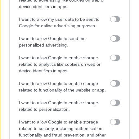
related to advertising like cookies on web or
device identifiers in apps.
Az üzleti technológia új arculata
I want to allow my user data to be sent to
Google for online advertising purposes.
A lucfenyő deszka felhasználási lehetőségei
I want to allow Google to send me
Miben más a nyíltvégű lízing?
personalized advertising.
I want to allow Google to enable storage
Prémium Autóház Kft.: Öt autómárka Hatvanban
related to analytics like cookies on web or
device identifiers in apps.
I want to allow Google to enable storage
related to functionality of the website or app.
I want to allow Google to enable storage
related to personalization.
I want to allow Google to enable storage
related to security, including authentication
functionality and fraud prevention, and other