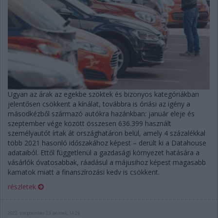
Ugyan az árak az egekbe szöktek és bizonyos kategóriákban
jelentősen csökkent a kínálat, továbbra is óriási az igény a
másodkézből származó autókra hazánkban: január eleje és
szeptember vége között összesen 636.399 használt
személyautót írtak át országhatáron belül, amely 4 százalékkal
több 2021 hasonló időszakához képest – derült ki a Datahouse
adataiból. Ettől függetlenül a gazdasági környezet hatására a
vásárlók óvatosabbak, ráadásul a májusihoz képest magasabb
kamatok miatt a finanszírozási kedv is csökkent.
részletek
2022. szeptember 23. péntek, 14:29