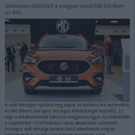
Sikeresen debütált a magyar vásárlók körében
az MG
A múlt hétvégén nyitotta meg kapuit az ikonikus brit autómárka,
az MG (Morris Garages) országos lefedettséget biztosító, 22
tagú márkakereskedői hálózata Magyarországon. Az érdeklődők
a szeptember 17-ei hivatalos nyitás alkalmából szervezett
országos nyílt hétvége keretén belül tekinthették meg és
próbálhatták ki az MG újjászületett modelljeit: a két