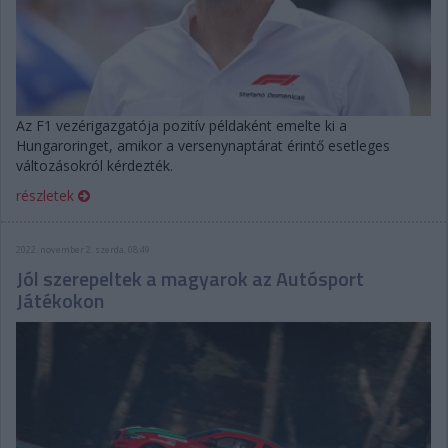
Az F1 vezérigazgatója pozitív példaként emelte ki a
Hungaroringet, amikor a versenynaptárat érintő esetleges
változásokról kérdezték.
részletek
2022. november 2. szerda, 08:49
Jól szerepeltek a magyarok az Autósport
Játékokon