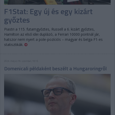
F1Stat: Egy új és egy kizárt
győztes
Piastri a 115. futamgyőztes, Russell a 6. kizárt győztes,
Hamilton az első idei duplázó, a Ferrari 10000 pontnál jár,
hatszor nem nyert a pole-pozíciós – magyar és belga F1-es
statisztikák.
2024. május 18. szombat, 18:15
Domenicali példaként beszélt a Hungaroringről