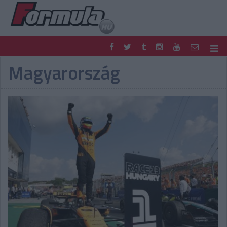
Magyarország
F1
PARC FERMÉ
FORMULA
MOTOR
NEMZETKÖZI
HAZAI
RETRO
EGYÉB
PODCAST
SHOP
LIVE
TIPPJÁTÉK
DIGITÁLIS MAGAZIN
PONTÁLLÁSOK
VERSENYNAPTÁRAK