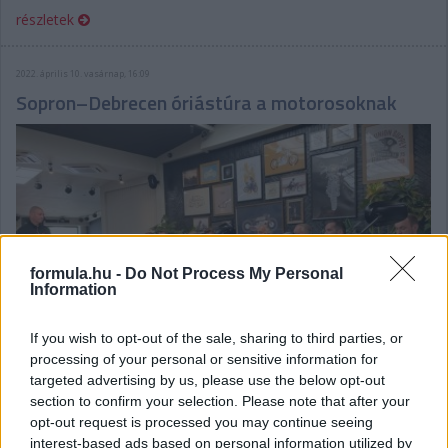
részletek
2022. április 10. vasárnap, 16:09
Sopron–Debrecen óriástúra a motorosoknak
formula.hu -
Do Not Process My Personal
Information
If you wish to opt-out of the sale, sharing to third parties, or
processing of your personal or sensitive information for
targeted advertising by us, please use the below opt-out
section to confirm your selection. Please note that after your
Open Road Tour néven az országot átszelő, márkafüggetlen
opt-out request is processed you may continue seeing
motorostúrát szervez a május 26-i hétvégére a Harley-
interest-based ads based on personal information utilized by