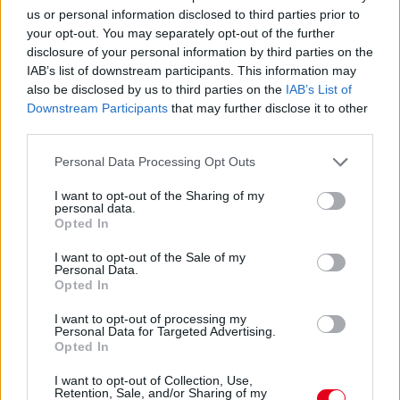
Davidson Budapest. A túrát az útmenti városok is lelkesen
us or personal information disclosed to third parties prior to
támogatják.
your opt-out. You may separately opt-out of the further
részletek
disclosure of your personal information by third parties on the
IAB’s list of downstream participants. This information may
also be disclosed by us to third parties on the
IAB’s List of
2022. március 29. kedd, 14:01
Downstream Participants
that may further disclose it to other
Új, innovatív és elérhető márkával bővül a
third parties.
magyar autópiac
Please note that this website/app uses one or more Google
Personal Data Processing Opt Outs
services and may gather and store information including but
not limited to your visit or usage behaviour. You may click to
I want to opt-out of the Sharing of my
personal data.
grant or deny consent to Google and its third-party tags to
Opted In
use your data for below specified purposes in below Google
consent section.
I want to opt-out of the Sale of my
Personal Data.
Opted In
I want to opt-out of processing my
Personal Data for Targeted Advertising.
Opted In
I want to opt-out of Collection, Use,
Retention, Sale, and/or Sharing of my