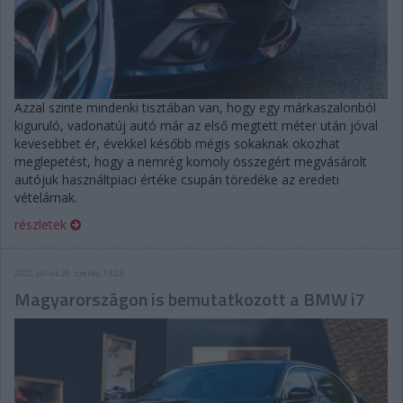
Azzal szinte mindenki tisztában van, hogy egy márkaszalonból
kiguruló, vadonatúj autó már az első megtett méter után jóval
kevesebbet ér, évekkel később mégis sokaknak okozhat
meglepetést, hogy a nemrég komoly összegért megvásárolt
autójuk használtpiaci értéke csupán töredéke az eredeti
vételárnak.
részletek
2022. július 20. szerda, 13:23
Magyarországon is bemutatkozott a BMW i7