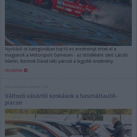
Nyolcból öt kategóriában top10-es eredményt értek el a
magyarok a Motorsport Gamesen - az ötödikként záró László
Martin, Berendi Dávid ralis párosé a legjobb eredmény.
részletek
2022. október 20. csütörtök, 13:52
Változó vásárlói szokások a használtautó-
piacon