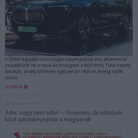
A BMW legújabb technológiai iránymutatója első alkalommal
mutatkozott be a hazai közönségnek a BOTANIQ Turai Kastély
birtokán, amely története egészen az 1800-as évekig nyúlik
vissza.
részletek
2022. július 18. hétfő, 13:53
Adni, vagy nem adni? – Szívesen, de kételyek
közt adományoznak a magyarok