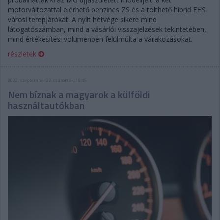
motorváltozattal elérhető benzines ZS és a tölthető hibrid EHS
városi terepjárókat. A nyílt hétvége sikere mind
látogatószámban, mind a vásárlói visszajelzések tekintetében,
mind értékesítési volumenben felülmúlta a várakozásokat.
részletek
2022. szeptember 22. csütörtök, 10:45
Nem bíznak a magyarok a külföldi
használtautókban