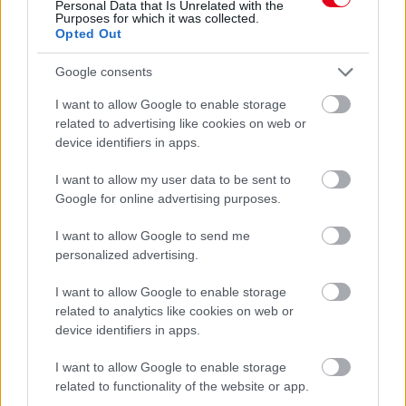
Personal Data that Is Unrelated with the
A Duna Autó cégcsoport megállapodást írt alá a közel 100 éves
Purposes for which it was collected.
autógyártási hagyományokkal rendelkező MG márkával. Az
Opted Out
elmúlt években teljes megújuláson átesett, brit eredetű márka
magyarországi importőri jogát a cégcsoport Duna Motors
Google consents
Disztribúció Kft. néven bejegyzett vállalata nyerte el, amely
hamarosan megkezdi az országos márkakereskedői hálózat
I want to allow Google to enable storage
kiépítését.
related to advertising like cookies on web or
device identifiers in apps.
részletek
I want to allow my user data to be sent to
Google for online advertising purposes.
előző hírek
következő hírek
I want to allow Google to send me
personalized advertising.
Hallgasd meg a Formula Podcast
I want to allow Google to enable storage
legfrissebb adását!
related to analytics like cookies on web or
device identifiers in apps.
I want to allow Google to enable storage
related to functionality of the website or app.
Kövess minket a Facebookon