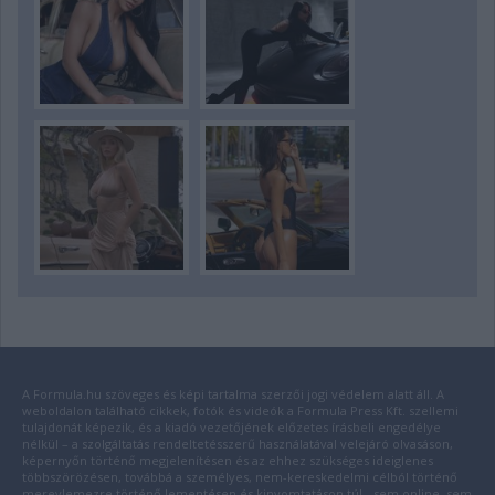
A Formula.hu szöveges és képi tartalma szerzői jogi védelem alatt áll. A
weboldalon található cikkek, fotók és videók a Formula Press Kft. szellemi
tulajdonát képezik, és a kiadó vezetőjének előzetes írásbeli engedélye
nélkül – a szolgáltatás rendeltetésszerű használatával velejáró olvasáson,
képernyőn történő megjelenítésen és az ehhez szükséges ideiglenes
többszörözésen, továbbá a személyes, nem-kereskedelmi célból történő
merevlemezre történő lementésen és kinyomtatáson túl - sem online, sem