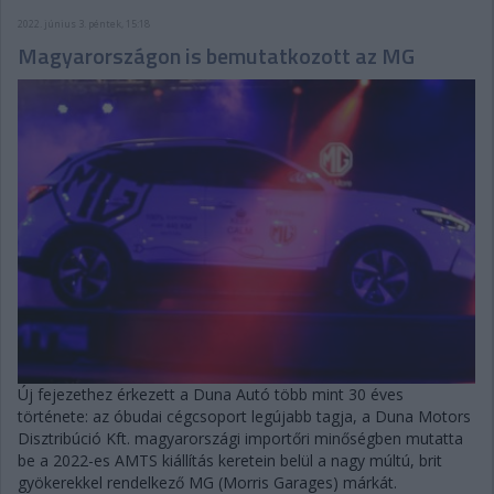
2022. június 3. péntek, 15:18
Magyarországon is bemutatkozott az MG
Új fejezethez érkezett a Duna Autó több mint 30 éves
története: az óbudai cégcsoport legújabb tagja, a Duna Motors
Disztribúció Kft. magyarországi importőri minőségben mutatta
be a 2022-es AMTS kiállítás keretein belül a nagy múltú, brit
gyökerekkel rendelkező MG (Morris Garages) márkát.