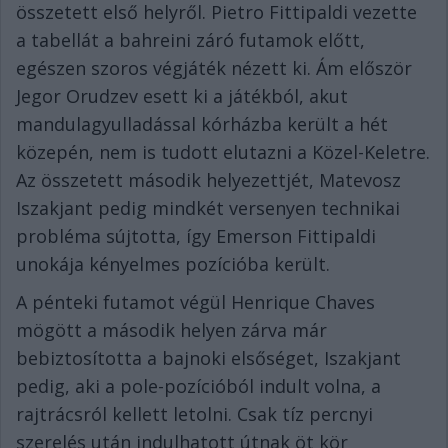
összetett első helyről. Pietro Fittipaldi vezette
a tabellát a bahreini záró futamok előtt,
egészen szoros végjáték nézett ki. Ám először
Jegor Orudzev esett ki a játékból, akut
mandulagyulladással kórházba került a hét
közepén, nem is tudott elutazni a Közel-Keletre.
Az összetett második helyezettjét, Matevosz
Iszakjant pedig mindkét versenyen technikai
probléma sújtotta, így Emerson Fittipaldi
unokája kényelmes pozícióba került.
A pénteki futamot végül Henrique Chaves
mögött a második helyen zárva már
bebiztosította a bajnoki elsőséget, Iszakjant
pedig, aki a pole-pozícióból indult volna, a
rajtrácsról kellett letolni. Csak tíz percnyi
szerelés után indulhatott útnak öt kör