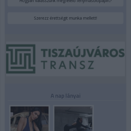
Hogyan válasszunk megfelelő fénymásolópapírt?
Szerezz érettségit munka mellett!
A nap lányai