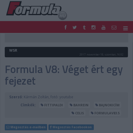
F1
PARC FERMÉ
FORMULA
MOTOR
WSR
NEMZETKÖZI
HAZAI
2017. november 18. szombat, 16:02
RETRO
EGYÉB
Formula V8: Véget ért egy
PODCAST
SHOP
fejezet
LIVE
TIPPJÁTÉK
DIGITÁLIS MAGAZIN
PONTÁLLÁSOK
VERSENYNAPTÁRAK
Szerző:
Kármán Zoltán, fotó: youtube
Címkék:
FITTIPALDI
BAHREIN
BAJNOKICÍM
CELIS
FORMULAV83.5
Megosztás e-mailben
Megosztás Facebookon