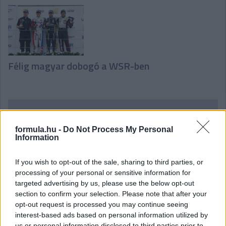
Félig magyar dobogó a WSR-ben
Hallgasd meg a Formula Podcast
legfrissebb adását!
formula.hu -
Do Not Process My Personal
Information
If you wish to opt-out of the sale, sharing to third parties, or
processing of your personal or sensitive information for
targeted advertising by us, please use the below opt-out
section to confirm your selection. Please note that after your
opt-out request is processed you may continue seeing
interest-based ads based on personal information utilized by
us or personal information disclosed to third parties prior to