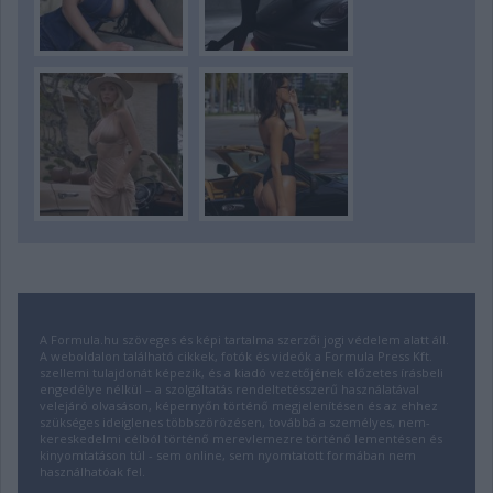
A Formula.hu szöveges és képi tartalma szerzői jogi védelem alatt áll.
A weboldalon található cikkek, fotók és videók a Formula Press Kft.
szellemi tulajdonát képezik, és a kiadó vezetőjének előzetes írásbeli
engedélye nélkül – a szolgáltatás rendeltetésszerű használatával
velejáró olvasáson, képernyőn történő megjelenítésen és az ehhez
szükséges ideiglenes többszörözésen, továbbá a személyes, nem-
kereskedelmi célból történő merevlemezre történő lementésen és
kinyomtatáson túl - sem online, sem nyomtatott formában nem
használhatóak fel.