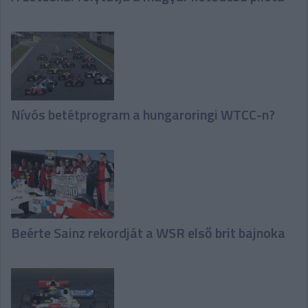
Nívós betétprogram a hungaroringi WTCC-n?
Beérte Sainz rekordját a WSR első brit bajnoka