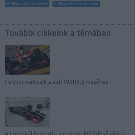
Megosztás e-mailben
Megosztás Facebookon
További cikkeink a témában
Folyton változik a volt WSR3.5 mezőnye
A Lotusnál folytatja a magyar kötődésű pilóta