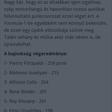
Nagy kár, hogy ez az általában igen izgalmas,
szép motorhangú és hasonlóan csinos autókat
felvonultató juniorsorozat ezzel véget ért. A
Formula-1-be egyébként sem könnyű bekerülni,
de ezzel egy újabb előszobája szűnik meg.
Talán néhány év múlva akár más néven is, de
újraindulhat.
A bajnokság végeredménye:
1- Pietro Fittipaldi - 259 pont
2- Matevos Isaakyan - 215
3- Alfonso Celis - 204
4- Rene Binder - 201
5- Roy Nissany - 201
6- Egor Orudzhev - 198