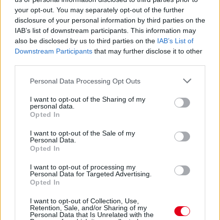
your opt-out. You may separately opt-out of the further
disclosure of your personal information by third parties on the
IAB’s list of downstream participants. This information may
also be disclosed by us to third parties on the
IAB’s List of
Downstream Participants
that may further disclose it to other
third parties.
Please note that this website/app uses one or more Google
Personal Data Processing Opt Outs
services and may gather and store information including but
not limited to your visit or usage behaviour. You may click to
I want to opt-out of the Sharing of my
personal data.
grant or deny consent to Google and its third-party tags to
Kövess minket a Facebookon
Opted In
use your data for below specified purposes in below Google
consent section.
I want to opt-out of the Sale of my
Personal Data.
Opted In
I want to opt-out of processing my
Personal Data for Targeted Advertising.
Parc Fermé
Opted In
16 órája
I want to opt-out of Collection, Use,
Retention, Sale, and/or Sharing of my
Personal Data that Is Unrelated with the
Hakkinen megtartaná a Norris-Piastri párost a