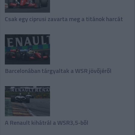
Csak egy ciprusi zavarta meg a titánok harcát
Barcelonában tárgyaltak a WSR jövőjéről
A Renault kihátrál a WSR3,5-ből