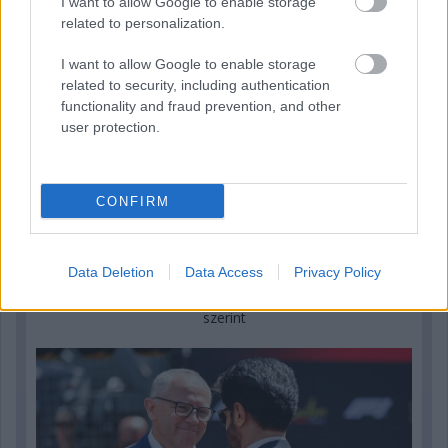
I want to allow Google to enable storage
related to personalization.
I want to allow Google to enable storage
related to security, including authentication
functionality and fraud prevention, and other
user protection.
CONFIRM
1 napja
Data Deletion
Data Access
Privacy Policy
Ilyen lehet a jövő F1-es szabályrendszere Domenicali
szerint