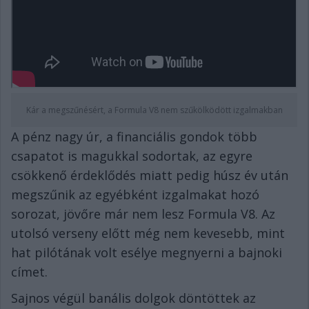
Kár a megszűnésért, a Formula V8 nem szűkölködött izgalmakban
A pénz nagy úr, a financiális gondok több
csapatot is magukkal sodortak, az egyre
csökkenő érdeklődés miatt pedig húsz év után
megszűnik az egyébként izgalmakat hozó
sorozat, jövőre már nem lesz Formula V8. Az
utolsó verseny előtt még nem kevesebb, mint
hat pilótának volt esélye megnyerni a bajnoki
címet.
Sajnos végül banális dolgok döntöttek az