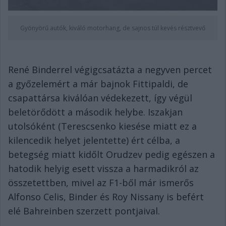
Gyönyörű autók, kiváló motorhang, de sajnos túl kevés résztvevő
René Binderrel végigcsatázta a negyven percet
a győzelemért a már bajnok Fittipaldi, de
csapattársa kiválóan védekezett, így végül
beletörődött a második helybe. Iszakjan
utolsóként (Terescsenko kiesése miatt ez a
kilencedik helyet jelentette) ért célba, a
betegség miatt kidőlt Orudzev pedig egészen a
hatodik helyig esett vissza a harmadikról az
összetettben, mivel az F1-ből már ismerős
Alfonso Celis, Binder és Roy Nissany is befért
elé Bahreinben szerzett pontjaival.