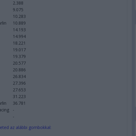
2.388
9.075
10.283
rlin
10.889
14.193
14.994
18.221
19.017
19.379
20.577
20.886
26.834
27.396
27.653
31.223
rlin
36.781
acing
-
-
eted az alábbi gombokkal: