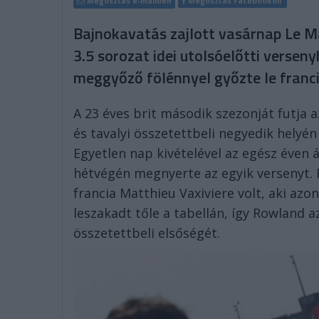
Megosztás e-mailben
Megosztás Facebookon
Bajnokavatás zajlott vasárnap Le M
3.5 sorozat idei utolsóelőtti versen
meggyőző fölénnyel győzte le francia
A 23 éves brit második szezonját futja
és tavalyi összetettbeli negyedik helyén
Egyetlen nap kivételével az egész éven 
hétvégén megnyerte az egyik versenyt. F
francia Matthieu Vaxiviere volt, aki azo
leszakadt tőle a tabellán, így Rowland az
összetettbeli elsőségét.