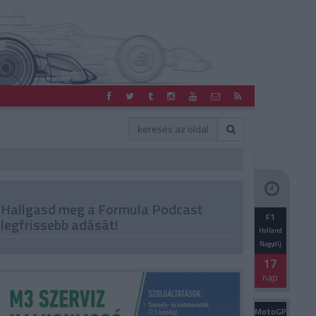
Hallgasd meg a Formula Podcast
F1
legfrissebb adását!
Holland
Nagydíj
17
nap
MotoGP