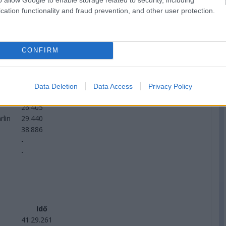
7.028
cation functionality and fraud prevention, and other user protection.
8.374
10.030
11.984
CONFIRM
12.958
16.168
acing
17.352
22.753
Data Deletion
Data Access
Privacy Policy
25.299
26.405
rlin
29.440
38.886
-
-
Idő
41:29.261