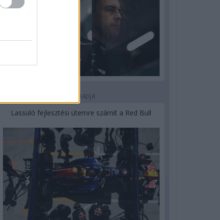
3 napja
Lassuló fejlesztési ütemre számít a Red Bull