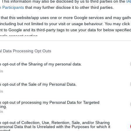
. This information may also be disclosed by us to third parties on the
IA
Participants
that may further disclose it to other third parties.
 that this website/app uses one or more Google services and may gath
including but not limited to your visit or usage behaviour. You may click 
 to Google and its third-party tags to use your data for below specifi
ogle consent section.
l Data Processing Opt Outs
o opt-out of the Sharing of my personal data.
In
o opt-out of the Sale of my Personal Data.
In
to opt-out of processing my Personal Data for Targeted
ing.
In
o opt-out of Collection, Use, Retention, Sale, and/or Sharing
i nem segített az időmérőn sem. Szeretnék
ersonal Data that Is Unrelated with the Purposes for which it
lected.