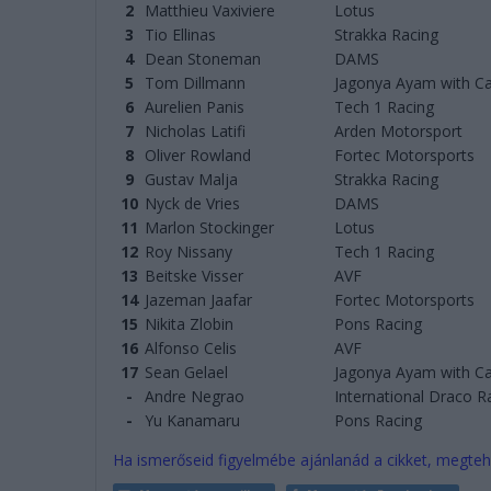
2
Matthieu Vaxiviere
Lotus
3
Tio Ellinas
Strakka Racing
4
Dean Stoneman
DAMS
5
Tom Dillmann
Jagonya Ayam with Ca
6
Aurelien Panis
Tech 1 Racing
7
Nicholas Latifi
Arden Motorsport
8
Oliver Rowland
Fortec Motorsports
9
Gustav Malja
Strakka Racing
10
Nyck de Vries
DAMS
11
Marlon Stockinger
Lotus
12
Roy Nissany
Tech 1 Racing
13
Beitske Visser
AVF
14
Jazeman Jaafar
Fortec Motorsports
15
Nikita Zlobin
Pons Racing
16
Alfonso Celis
AVF
17
Sean Gelael
Jagonya Ayam with Ca
-
Andre Negrao
International Draco R
-
Yu Kanamaru
Pons Racing
Ha ismerőseid figyelmébe ajánlanád a cikket, megteh