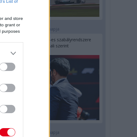
B’s List of
er and store
to grant or
1 napja
ed purposes
Ilyen lehet a jövő F1-es szabályrendszere
Domenicali szerint
2 napja