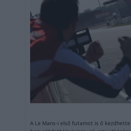
A Le Mans-i első futamot is ő kezdhette