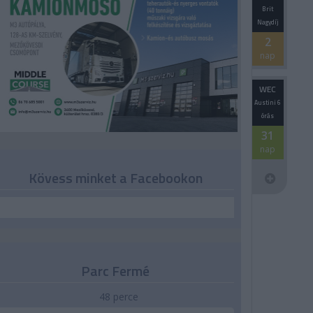
Brit
Nagydíj
2
nap
WEC
Austini 6
órás
31
nap
Kövess minket a Facebookon
Parc Fermé
48 perce