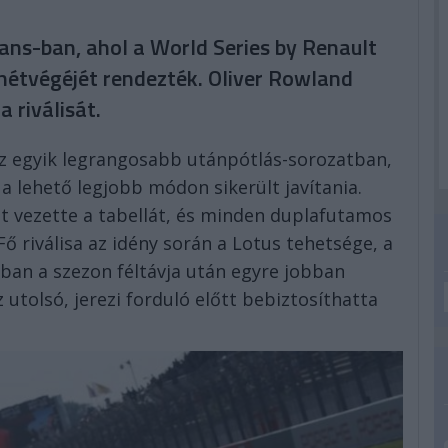
ans-ban, ahol a World Series by Renault
yhétvégéjét rendezték. Oliver Rowland
 riválisát.
 az egyik legrangosabb utánpótlás-sorozatban,
 a lehető legjobb módon sikerült javítania.
át vezette a tabellát, és minden duplafutamos
ő riválisa az idény során a Lotus tehetsége, a
nban a szezon féltávja után egyre jobban
 utolsó, jerezi forduló előtt bebiztosíthatta