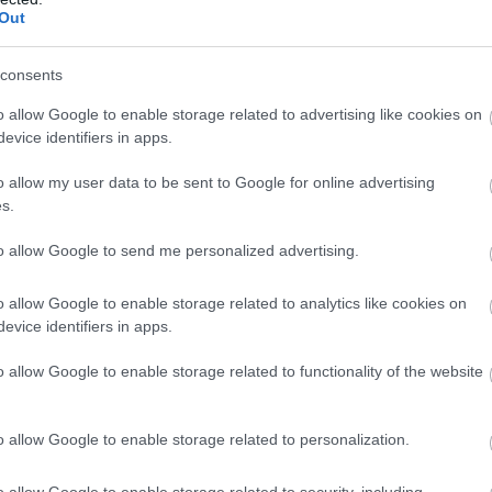
 és a Racing Steps Foundation szervezetnek,
Out
tal gratulálok Matthieu-nek is, aki egész
en alkalommal 110 százalékot kellett
consents
nt elégnek bizonyult” - nyilatkozta a boldog
o allow Google to enable storage related to advertising like cookies on
evice identifiers in apps.
hova vezet majd Rowland útja. A WSR
o allow my user data to be sent to Google for online advertising
s.
ő állomás, eddig azonban még szinte fel se
to allow Google to send me personalized advertising.
o allow Google to enable storage related to analytics like cookies on
evice identifiers in apps.
Idő
o allow Google to enable storage related to functionality of the website
42:33.351
4.226
rlin
4.983
o allow Google to enable storage related to personalization.
5.360
6.026
o allow Google to enable storage related to security, including