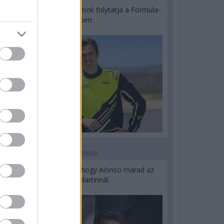
Újabb korábbi F2-es bajnok folytatja a Formula-
E-ben
2 napja
Newey biztos benne, hogy Alonso marad az
Aston Martinnál