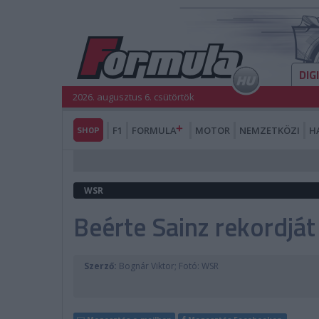
DIG
2026. augusztus 6. csütörtök
SHOP
F1
FORMULA
MOTOR
NEMZETKÖZI
H
WSR
Beérte Sainz rekordját
Szerző:
Bognár Viktor; Fotó: WSR