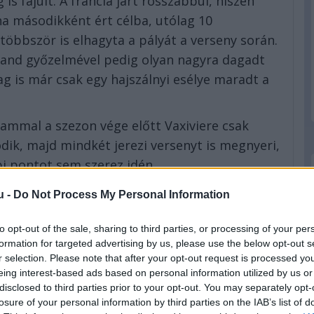
is fajult. A francia járt rosszabbul, hiszen
ha másodikként ért célba, utólag 10
öbbször is elhagyta a pályát a verseny során.
owland győzelmével pedig olyan nagyra dagadt
g is már csak egy hajszálnyi esélye maradt a
tammal a szezon vége előtt Vaxiviere csak
dik, majd mindkét jerezi versenyt is megnyeri,
 pontot sem szerez idén.
en elbukott ez az esély. A francia ugyanis
u -
Do Not Process My Personal Information
célba Egor Orudzev mögött, míg Rowland egy
ícióba, ami bőven elég volt számára az
to opt-out of the sale, sharing to third parties, or processing of your per
formation for targeted advertising by us, please use the below opt-out s
 bajnoka, és már az egy szezonban elért
r selection. Please note that after your opt-out request is processed y
ta, hiszen ugyanúgy héttel rendelkezik, mint
eing interest-based ads based on personal information utilized by us or
disclosed to third parties prior to your opt-out. You may separately opt-
losure of your personal information by third parties on the IAB’s list of