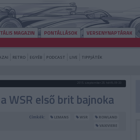
ITÁLIS MAGAZIN
PONTÁLLÁSOK
VERSENYNAPTÁRAK
AZAI
RETRO
EGYÉB
PODCAST
LIVE
TIPPJÁTÉK
2015. szeptember 28. hétfő, 09:33
 a WSR első brit bajnoka
Címkék:
LEMANS
WSR
ROWLAND
VAXIVIERE