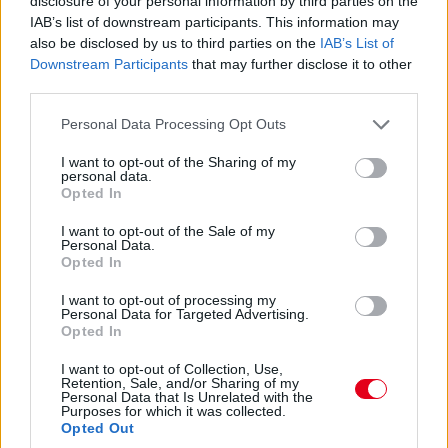
disclosure of your personal information by third parties on the
összesítenék elképzelése szerint. Arra
IAB’s list of downstream participants. This information may
hivatkozik, hogy korábban megegyeztek a
also be disclosed by us to third parties on the
IAB’s List of
Downstream Participants
that may further disclose it to other
csapatok, de aztán többen meggondolták
third parties.
magukat.
Please note that this website/app uses one or more Google
Personal Data Processing Opt Outs
2003:
Talán máig az egyik legőrültebb ötletnek
services and may gather and store information including but
not limited to your visit or usage behaviour. You may click to
I want to opt-out of the Sharing of my
számít a versenyhétvégék feldobására a Celeb
personal data.
grant or deny consent to Google and its third-party tags to
Opted In
Nagydíj, amit a Minardi csapatfőnöke, Paul
use your data for below specified purposes in below Google
Stoddart vetett fel: „Felmerült a Celeb Nagydíj
consent section.
I want to opt-out of the Sale of my
Personal Data.
ötlete, ami kétüléses autókkal zajlana vasárnap
Opted In
délelőtt. Rengeteg hírességet fogadunk a
I want to opt-out of processing my
hétvégéken, de képzeljék csak el, milyen lenne,
Personal Data for Targeted Advertising.
Opted In
ha minden csapat kapna egy autót, befestené
azt a saját színére, és egy tesztpilóta vagy
I want to opt-out of Collection, Use,
Retention, Sale, and/or Sharing of my
korábbi pilóta vezetné a nagyjáról 12 körös
Personal Data that Is Unrelated with the
Purposes for which it was collected.
versenyen, miközben egy sztár ott ülne
Opted Out