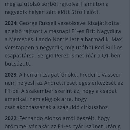
meg az utolsó sorból rajtolva! Hamilton a
negyedik helyen zárt előtt Stroll előtt.
2024:
George Russell vezetésével kisajátította
az első rajtsort a másnapi F1-es Brit Nagydíjra
a Mercedes. Lando Norris lett a harmadik, Max
Verstappen a negyedik, míg utóbbi Red Bull-os
csapattársa, Sergio Perez ismét már a Q1-ben
búcsúzott.
2023:
A Ferrari csapatfőnöke, Frederic Vasseur
nem helyesli az Andretti esetleges érkezését az
F1-be. A szakember szerint az, hogy a csapat
amerikai, nem elég ok arra, hogy
csatlakozhassanak a száguldó cirkuszhoz.
2022:
Fernando Alonso arról beszélt, hogy
örömmel vár akár az F1-es nyári szünet utánig