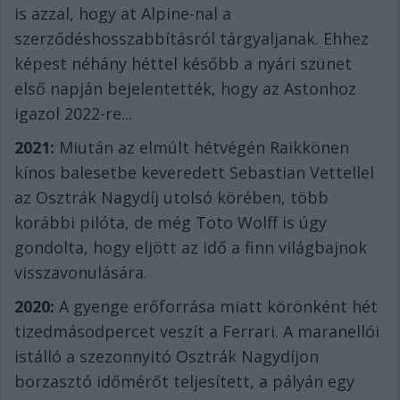
is azzal, hogy at Alpine-nal a
szerződéshosszabbításról tárgyaljanak. Ehhez
képest néhány héttel később a nyári szünet
első napján bejelentették, hogy az Astonhoz
igazol 2022-re...
2021:
Miután az elmúlt hétvégén Raikkönen
kínos balesetbe keveredett Sebastian Vettellel
az Osztrák Nagydíj utolsó körében, több
korábbi pilóta, de még Toto Wolff is úgy
gondolta, hogy eljött az idő a finn világbajnok
visszavonulására.
2020:
A gyenge erőforrása miatt körönként hét
tizedmásodpercet veszít a Ferrari. A maranellói
istálló a szezonnyitó Osztrák Nagydíjon
borzasztó időmérőt teljesített, a pályán egy