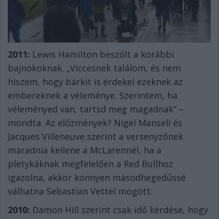
2011:
Lewis Hamilton beszólt a korábbi
bajnokoknak. „Viccesnek találom, és nem
hiszem, hogy bárkit is érdekel ezeknek az
embereknek a véleménye. Szerintem, ha
véleményed van, tartsd meg magadnak” –
mondta. Az előzmények? Nigel Mansell és
Jacques Villeneuve szerint a versenyzőnek
maradnia kellene a McLarennél, ha a
pletykáknak megfelelően a Red Bullhoz
igazolna, akkor könnyen másodhegedűssé
válhatna Sebastian Vettel mögött.
2010:
Damon Hill szerint csak idő kérdése, hogy