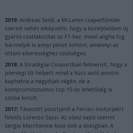
2019:
Andreas Seidl, a McLaren csapatfőnöke
szerint nehéz elképzelni, hogy a közeljövőben új
gyártó csatlakozhat az F1-hez, mivel aligha fog
bármelyik is annyi pénzt költeni, amennyi az
ottani sikerességhez szükséges.
2018:
A Stratégiai Csoportban felmerült, hogy a
jelenlegi tíz helyett mind a húsz autó pontot
kaphatna a nagydíjak végén, de a
kompromisszumos top 15-ös lehetőség is
szóba került.
2017:
Távozott posztjáról a Ferrari motorjáért
felelős Lorenzo Sassi. Az olasz sajtó szerint
Sergio Marchionne keze volt a dologban. A