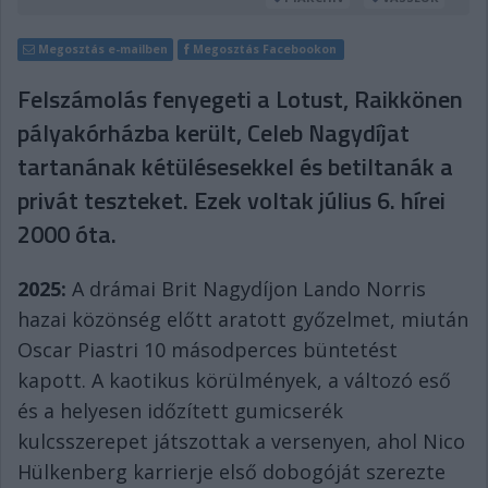
Megosztás e-mailben
Megosztás Facebookon
Felszámolás fenyegeti a Lotust, Raikkönen
pályakórházba került, Celeb Nagydíjat
tartanának kétülésesekkel és betiltanák a
privát teszteket. Ezek voltak július 6. hírei
2000 óta.
2025:
A drámai Brit Nagydíjon Lando Norris
hazai közönség előtt aratott győzelmet, miután
Oscar Piastri 10 másodperces büntetést
kapott. A kaotikus körülmények, a változó eső
és a helyesen időzített gumicserék
kulcsszerepet játszottak a versenyen, ahol Nico
Hülkenberg karrierje első dobogóját szerezte