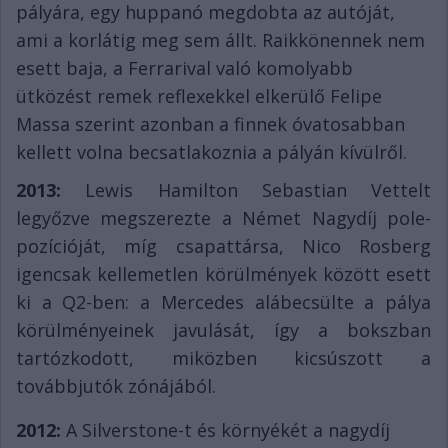
pályára, egy huppanó megdobta az autóját,
ami a korlátig meg sem állt. Raikkönennek nem
esett baja, a Ferrarival való komolyabb
ütközést remek reflexekkel elkerülő Felipe
Massa szerint azonban a finnek óvatosabban
kellett volna becsatlakoznia a pályán kívülről.
2013:
Lewis Hamilton Sebastian Vettelt
legyőzve megszerezte a Német Nagydíj pole-
pozícióját, míg csapattársa, Nico Rosberg
igencsak kellemetlen körülmények között esett
ki a Q2-ben: a Mercedes alábecsülte a pálya
körülményeinek javulását, így a bokszban
tartózkodott, miközben kicsúszott a
továbbjutók zónájából.
2012:
A Silverstone-t és környékét a nagydíj