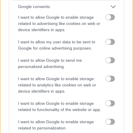
mögötte..”
Google consents
I want to allow Google to enable storage
related to advertising like cookies on web or
device identifiers in apps.
I want to allow my user data to be sent to
Google for online advertising purposes.
I want to allow Google to send me
personalized advertising.
I want to allow Google to enable storage
related to analytics like cookies on web or
device identifiers in apps.
2002:
Juan Pablo Montoyát is meglepte pole-
I want to allow Google to enable storage
pozíciója, melyet „szenzációsnak” titulált a
related to functionality of the website or app.
sajtó: a kolumbiai az utolsó pillanatokban, 34
ezredmásodperccel taszította második helyre
I want to allow Google to enable storage
related to personalization.
Rubens Barrichello Ferrariját. A Williams