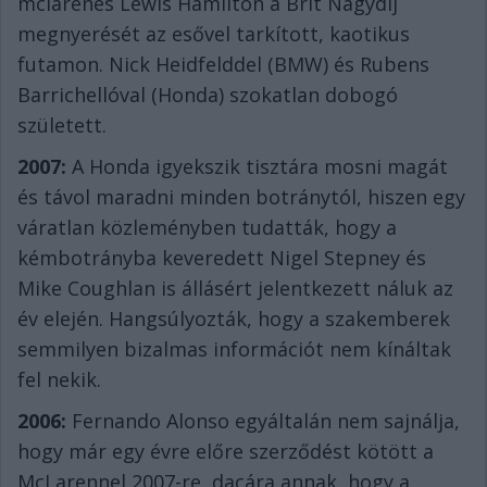
mclarenes Lewis Hamilton a Brit Nagydíj
megnyerését az esővel tarkított, kaotikus
futamon. Nick Heidfelddel (BMW) és Rubens
Barrichellóval (Honda) szokatlan dobogó
született.
2007:
A Honda igyekszik tisztára mosni magát
és távol maradni minden botránytól, hiszen egy
váratlan közleményben tudatták, hogy a
kémbotrányba keveredett Nigel Stepney és
Mike Coughlan is állásért jelentkezett náluk az
év elején. Hangsúlyozták, hogy a szakemberek
semmilyen bizalmas információt nem kínáltak
fel nekik.
2006:
Fernando Alonso egyáltalán nem sajnálja,
hogy már egy évre előre szerződést kötött a
McLarennel 2007-re, dacára annak, hogy a