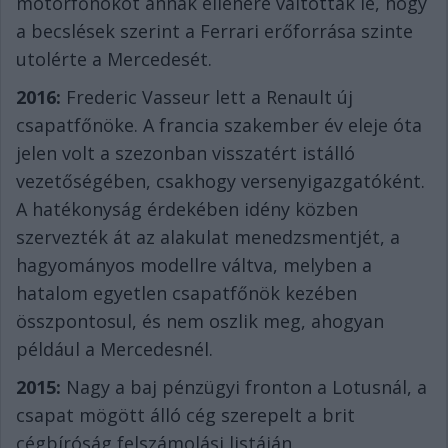
motorfőnököt annak ellenére váltották le, hogy
a becslések szerint a Ferrari erőforrása szinte
utolérte a Mercedesét.
2016:
Frederic Vasseur lett a Renault új
csapatfőnöke. A francia szakember év eleje óta
jelen volt a szezonban visszatért istálló
vezetőségében, csakhogy versenyigazgatóként.
A hatékonyság érdekében idény közben
szervezték át az alakulat menedzsmentjét, a
hagyományos modellre váltva, melyben a
hatalom egyetlen csapatfőnök kezében
összpontosul, és nem oszlik meg, ahogyan
például a Mercedesnél.
2015:
Nagy a baj pénzügyi fronton a Lotusnál, a
csapat mögött álló cég szerepelt a brit
cégbíróság felszámolási listáján.