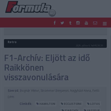
F1
PARC FERMÉ
FORMULA
MOTOR
Retro
NEMZETKÖZI
HAZAI
2026. július 6. hétfő, 06:20
RETRO
EGYÉB
F1-Archív: Eljött az idő
PODCAST
SHOP
Raikkönen
LIVE
TIPPJÁTÉK
DIGITÁLIS MAGAZIN
PONTÁLLÁSOK
visszavonulására
VERSENYNAPTÁRAK
Szerző:
Bognár Viktor, Strommer Benjamin, Nagyházi Anna, Fotó:
DPPI
Címkék:
HAMILTON
ECCLESTONE
LOTUS
F1ARCHÍV
VASSEUR