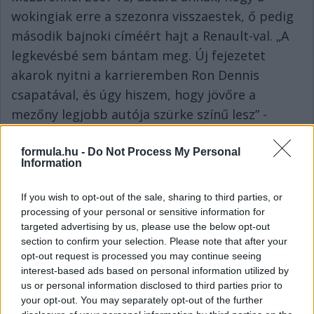
wokingiak erre a szezonra visszaestek, ő pedig
második bajnoki címéért hajt a Renault-val. „A
legkevésbé sem bántam meg. Új fejezetet
akarok nyitni a karrieremben Ron Dennis
csapatával, és úgy hiszem, hogy jövőre a
mezőny legjobb autója szürke színű lesz” -
bizakodott a spanyol.
formula.hu -
Do Not Process My Personal
2005:
Az aerodinamikailag nagyon hatékony
Information
McLaren és Kimi Raikkönen a Brit Nagydíj fő
If you wish to opt-out of the sale, sharing to third parties, or
esélyesei. A BAR pilótája, Jenson Button sima
processing of your personal or sensitive information for
győzelemre számít a rivális csapattól.
targeted advertising by us, please use the below opt-out
section to confirm your selection. Please note that after your
2004:
Bernie Ecclestone erősködik, hogy már a
opt-out request is processed you may continue seeing
következő versenytől, Silverstone-tól vezessék
interest-based ads based on personal information utilized by
be az új kvalifikációs formulát: egyetlen
us or personal information disclosed to third parties prior to
your opt-out. You may separately opt-out of the further
gyorskör helyett két edzés időeredményeit