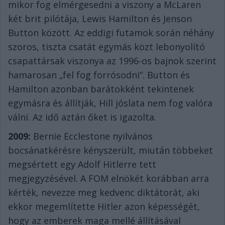
mikor fog elmérgesedni a viszony a McLaren
két brit pilótája, Lewis Hamilton és Jenson
Button között. Az eddigi futamok során néhány
szoros, tiszta csatát egymás közt lebonyolító
csapattársak viszonya az 1996-os bajnok szerint
hamarosan „fel fog forrósodni”. Button és
Hamilton azonban barátokként tekintenek
egymásra és állítják, Hill jóslata nem fog valóra
válni. Az idő aztán őket is igazolta.
2009:
Bernie Ecclestone nyilvános
bocsánatkérésre kényszerült, miután többeket
megsértett egy Adolf Hitlerre tett
megjegyzésével. A FOM elnökét korábban arra
kérték, nevezze meg kedvenc diktátorát, aki
ekkor megemlítette Hitler azon képességét,
hogy az emberek maga mellé állításával