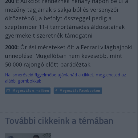
2001:
Aukciót rendeznek néhány napon belül a
mezőny tagjainak sisakjaiból és versenyzői
öltözetéből, a befolyt összeggel pedig a
szeptember 11-i terrortámadás áldozatainak
gyermekeit szeretnék támogatni.
2000:
Óriási méreteket ölt a Ferrari világbajnoki
ünneplése. Mugellóban nem kevesebb, mint
50 000 rajongó előtt parádéztak.
Ha ismerőseid figyelmébe ajánlanád a cikket, megteheted az
alábbi gombokkal:
Megosztás e-mailben
Megosztás Facebookon
További cikkeink a témában