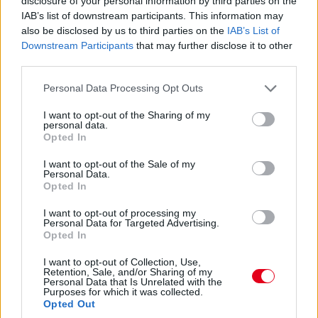
F1-Archív: Schumacher nem tesztelhet
disclosure of your personal information by third parties on the
IAB’s list of downstream participants. This information may
also be disclosed by us to third parties on the
IAB’s List of
Downstream Participants
that may further disclose it to other
third parties.
Please note that this website/app uses one or more Google
Personal Data Processing Opt Outs
services and may gather and store information including but
not limited to your visit or usage behaviour. You may click to
I want to opt-out of the Sharing of my
Retro – Isuzu-motort teszteltek az F1-ben
personal data.
grant or deny consent to Google and its third-party tags to
Opted In
use your data for below specified purposes in below Google
consent section.
I want to opt-out of the Sale of my
Personal Data.
Opted In
I want to opt-out of processing my
Personal Data for Targeted Advertising.
Opted In
F1-Archív: Schumacher elnézést kér
I want to opt-out of Collection, Use,
Retention, Sale, and/or Sharing of my
Personal Data that Is Unrelated with the
Purposes for which it was collected.
Opted Out