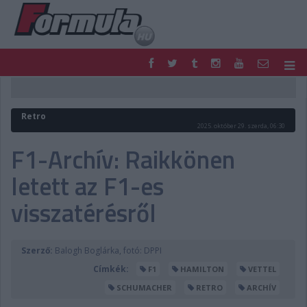
F1
PARC FERMÉ
FORMULA
MOTOR
Retro
NEMZETKÖZI
HAZAI
2025. október 29. szerda, 06:30
RETRO
EGYÉB
F1-Archív: Raikkönen
PODCAST
SHOP
letett az F1-es
LIVE
TIPPJÁTÉK
DIGITÁLIS MAGAZIN
PONTÁLLÁSOK
visszatérésről
VERSENYNAPTÁRAK
Szerző:
Balogh Boglárka, fotó: DPPI
Címkék:
F1
HAMILTON
VETTEL
SCHUMACHER
RETRO
ARCHÍV