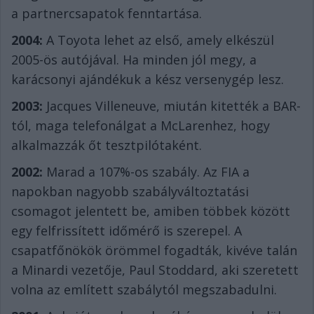
a partnercsapatok fenntartása.
2004:
A Toyota lehet az első, amely elkészül
2005-ös autójával. Ha minden jól megy, a
karácsonyi ajándékuk a kész versenygép lesz.
2003:
Jacques Villeneuve, miután kitették a BAR-
tól, maga telefonálgat a McLarenhez, hogy
alkalmazzák őt tesztpilótaként.
2002:
Marad a 107%-os szabály. Az FIA a
napokban nagyobb szabályváltoztatási
csomagot jelentett be, amiben többek között
egy felfrissített időmérő is szerepel. A
csapatfőnökök örömmel fogadták, kivéve talán
a Minardi vezetője, Paul Stoddard, aki szeretett
volna az említett szabálytól megszabadulni.