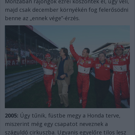
Monzában rajongók ezrei köszöntek el, úgy véli,
majd csak december környékén fog felerősödni
benne az „ennek vége”-érzés.
2005:
Úgy tűnik, füstbe megy a Honda terve,
miszerint még egy csapatot neveznek a
száguldó cirkuszba. Ugyanis egyelőre tilos lesz