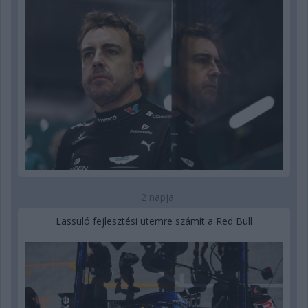
2 napja
Lassuló fejlesztési ütemre számít a Red Bull