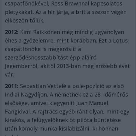
csapatfőnökével, Ross Brawnnal kapcsolatos
pletykákat. Az a hír járja, a brit a szezon végén
elköszön tőlük.
2012:
Kimi Raikkönen még mindig ugyanolyan
éhes a győzelemre, mint korábban. Ezt a Lotus
csapatfőnöke is megerősíti a
szerződéshosszabbítást épp aláíró
Jégemberről, akitől 2013-ban még erősebb évet
vár.
2011:
Sebastian Vettelé a pole-pozíció az első
Indiai Nagydíjon. A németnek ez a 28. időmérős
elsősége, amivel kiegyenlít Juan Manuel
Fangióval. A rajtrács egyébiránt olyan, mint egy
kirakós, a felügyelőknek öt pilóta büntetése
után komoly munka kisilabizálni, ki honnan