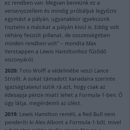
ez rendben van. Megvan bennünk ez a
versenyszellem és mindig próbáljuk legyőzni
egymást a pályán, ugyanakkor igyekszünk
tisztelni a másikat a pályán kívül is. Eddig volt
néhány feszült pillanat, de összességében
minden rendben volt” – mondta Max
Verstappen a Lewis Hamiltonhoz fűződő
viszonyáról.
2020:
Toto Wolff a védelmébe veszi Lance
Strollt. A sokat támadott kanadaira szerinte
igazságtalanul sütik rá azt, hogy csak az
édesapja pénze miatt lehet a Formula-1-ben. Ő
úgy látja, megérdemli az ülést.
2019:
Lewis Hamilton reméli, a Red Bull nem
penderíti ki Alex Albont a Formula-1-ből, mivel