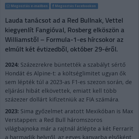
Megosztás e-mailben
Megosztás Facebookon
Lauda tanácsot ad a Red Bullnak, Vettel
kiegyenlít Fangióval, Rosberg elköszön a
Williamstől – Formula-1-es hírcsokor az
elmúlt két évtizedből, október 29-éről.
2024:
Százezrekre büntették a szabályt sértő
Hondát és Alpine-t: a költséglimitet ugyan ők
sem lépték túl a 2023-as F1-es szezon során, de
eljárási hibát elkövettek, emiatt kell több
százezer dollárt kifizetniük az FIA számára.
2023:
Sima győzelmet aratott Mexikóban is Max
Verstappen: a Red Bull háromszoros
világbajnoka már a rajtnál átlépte a két Ferrarit
a harmadik helyről, az egyes kanyarba elsőként