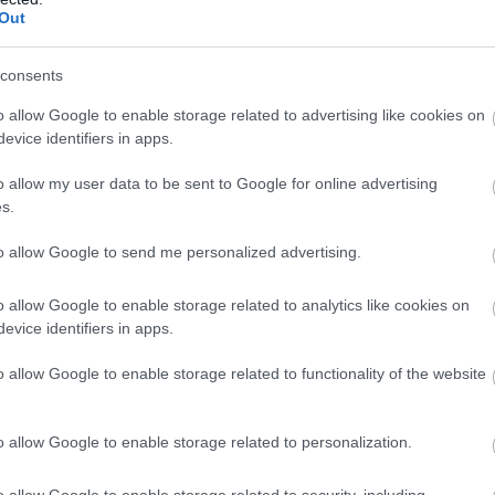
ttmann, Gutierrez, Merhi, Coletti, Hartley és
Out
séget. Az F3-ban már nem volt mit elérni, így a
orozat még a betanulásról szólt, ezt követően
consents
két idényt a harmadik helyen zárta, a
o allow Google to enable storage related to advertising like cookies on
térmes lett Romain Grosjean mögött.
evice identifiers in apps.
o allow my user data to be sent to Google for online advertising
s.
to allow Google to send me personalized advertising.
o allow Google to enable storage related to analytics like cookies on
evice identifiers in apps.
o allow Google to enable storage related to functionality of the website
o allow Google to enable storage related to personalization.
o allow Google to enable storage related to security, including