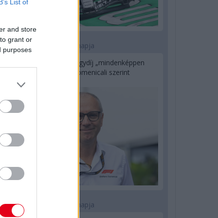
B’s List of
er and store
to grant or
1 napja
ed purposes
Az F1-es Német Nagydíj „mindenképpen
megvalósul” Domenicali szerint
1 napja