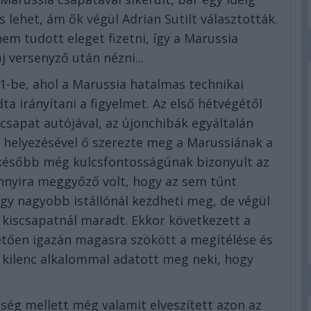
s lehet, ám ők végül Adrian Sutilt választották.
nem tudott eleget fizetni, így a Marussia
új versenyző után nézni...
-1-be, ahol a Marussia hatalmas technikai
a irányítani a figyelmet. Az első hétvégétől
iscsapat autójával, az újonchibák egyáltalán
3. helyezésével ő szerezte meg a Marussiának a
y később még kulcsfontosságúnak bizonyult az
annyira meggyőző volt, hogy az sem tűnt
gy nagyobb istállónál kezdheti meg, de végül
 kiscsapatnál maradt. Ekkor következett a
etően igazán magasra szökött a megítélése és
kilenc alkalommal adatott meg neki, hogy
ség mellett még valamit elveszített azon az