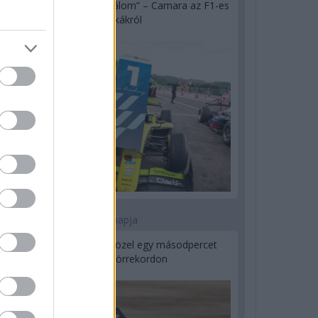
„Jó látni, hogy közel az álom” – Camara az F1-es
pletykákról
1 napja
MotoGP: Bezzecchi közel egy másodpercet
javított a körrekordon