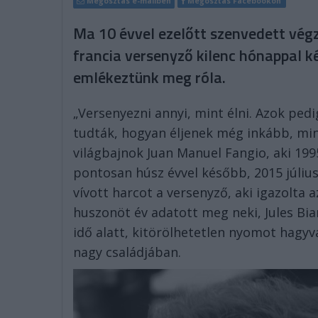
Megosztás e-mailben
Megosztás Facebookon
Ma 10 évvel ezelőtt szenvedett végze
francia versenyző kilenc hónappal k
emlékeztünk meg róla.
„Versenyezni annyi, mint élni. Azok ped
tudták, hogyan éljenek még inkább, min
világbajnok Juan Manuel Fangio, aki 1995
pontosan húsz évvel később, 2015 július
vívott harcot a versenyző, aki igazolta
huszonöt év adatott meg neki, Jules Bian
idő alatt, kitörölhetetlen nyomot hagy
nagy családjában.