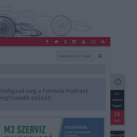
Hallgasd meg a Formula Podcast
F1
legfrissebb adását!
Holland
Nagydíj
13
nap
MotoGP