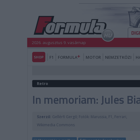
DIG
2026. augusztus 9. vasárnap
SHOP
F1
FORMULA
MOTOR
NEMZETKÖZI
H
Retro
In memoriam: Jules Bi
Szerző:
Gellérfi Gergő; Fotók: Marussia, F1, Ferrari,
Wikimedia Commons