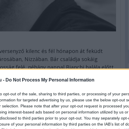
versenyző kilenc és fél hónapon át feküdt
rosában, Nizzában. Bár családja sokáig
osság felé, néhány nappal Bianchi halála előtt
kozatot adott. Végül július 18-án, szombaton
u -
Do Not Process My Personal Information
ancia Formula-1-es versenyző 25 esztendős
to opt-out of the sale, sharing to third parties, or processing of your per
formation for targeted advertising by us, please use the below opt-out s
hogy ez lesz a történet vége, mindenki hinni
r selection. Please note that after your opt-out request is processed y
ás nélkül állíthatjuk, az egész világot
eing interest-based ads based on personal information utilized by us or
 pilótát, a versenytársak mellett számos
disclosed to third parties prior to your opt-out. You may separately opt-
losure of your personal information by third parties on the IAB’s list of
yilvánította ki a család felé. A Formula-1-et is