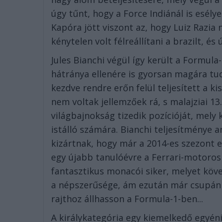
úgy tűnt, hogy a Force Indiánál is esélye
Kapóra jött viszont az, hogy Luiz Razia 
kénytelen volt félreállítani a brazilt, és 
Jules Bianchi végül így került a Formula
hátránya ellenére is gyorsan magára tudt
kezdve rendre erőn felül teljesített a k
nem voltak jellemzőek rá, s malajziai 1
világbajnokság tizedik pozícióját, mel
istálló számára. Bianchi teljesítménye 
kizártnak, hogy már a 2014-es szezont e
egy újabb tanulóévre a Ferrari-motoros
fantasztikus monacói siker, melyet köv
a népszerűsége, ám ezután már csupán 
rajthoz állhasson a Formula-1-ben...
A királykategória egy kiemelkedő egyéni