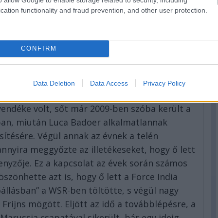
cation functionality and fraud prevention, and other user protection.
CONFIRM
Data Deletion
Data Access
Privacy Policy
vendéke volt, sőt már 2009-ben szóba került a
ban, miután Luca Badoer alkalmatlannak
sítésére. Végül annak az évnek a telén
annyira meggyőzte az illetékeseket, hogy ő lett
enyzője. Ez a kapcsolat az évek során számos
öszönhette azt is, hogy ő lett a Force India
őállásban” a WSR-ben töltötte, s végül nagy
Frijns mögött. Eljött az idő a továbblépésre, a
Marussia csapatával sikerült, bár egy ideig