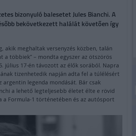
tes bizonyuló balesetet Jules Bianchi. A
ésőbb bekövetkezett halálát követően így
ig, akik meghaltak versenyzés közben, talán
t a többiek” – mondta egyszer az ötszörös
. július 17-én távozott az élők sorából. Napra
ának tizenhetedik napján adta fel a túlélésért
 az argentin legenda mondását. Bár csak
chi a lehető legteljesebb életet élte e rövid
va a Formula-1 történetében és az autósport