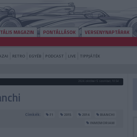
ITÁLIS MAGAZIN
PONTÁLLÁSOK
VERSENYNAPTÁRAK
AZAI
RETRO
EGYÉB
PODCAST
LIVE
TIPPJÁTÉK
2024. október 5. szombat, 10:54
anchi
Címkék:
F1
2015
2014
BIANCHI
INMEMORIAM