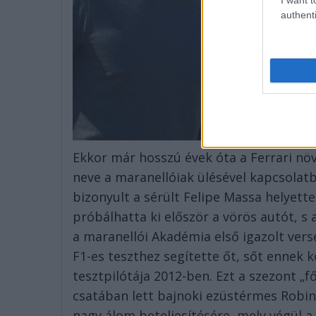
authenti
Ekkor már hosszú évek óta a Ferrari nö
neve a maranellóiak ülésével kapcsolat
bizonyult a sérült Felipe Massa helyette
próbálhatta ki először a vörös autót, s 
a maranellói Akadémia első igazolt vers
F1-es teszthez segítette őt, sőt ennek k
tesztpilótája 2012-ben. Ezt a szezont „f
csatában lett bajnoki ezüstérmes Robin 
nagy álom beteljesítésére, mely végül a 