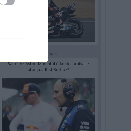
1 napja
Sajtó: Az Aston Martintól érkezik Lambiase
utódja a Red Bullhoz?