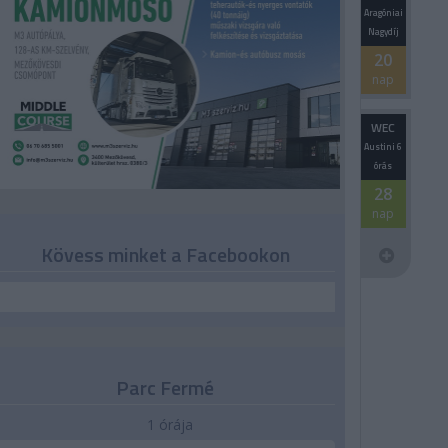
Aragóniai
Nagydíj
20
nap
WEC
Austini 6
órás
28
nap
Kövess minket a Facebookon
Parc Fermé
1 órája