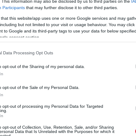
. This information may also be disclosed by us to third parties on the
IA
 nem csupán egy kitűnő versenyzőtől, hanem
Participants
that may further disclose it to other third parties.
yéniségtől is búcsúzni kényszerült a sportág és
 that this website/app uses one or more Google services and may gath
including but not limited to your visit or usage behaviour. You may click 
 to Google and its third-party tags to use your data for below specifi
zéseket is ez a kettősség jellemezte:
ogle consent section.
iatalembert, s tisztelegtek egy nagyszerűen
futás előtt. Utóbbival kapcsolatban a többség
l Data Processing Opt Outs
ezni, hogy a 2014-es Monacói Nagydíjon
o opt-out of the Sharing of my personal data.
 pontokat szerzett a Marussiával, első és
In
a 2010-ben érkező kiscsapatok valamelyikével.
 út vezetett. Formulaautós pályafutása rögtön
o opt-out of the Sale of my Personal Data.
In
 újoncként nagy fölénnyel nyerte meg a
ajnokságát. Mégsem ebben az irányban
to opt-out of processing my Personal Data for Targeted
ing.
oszériában lett bronzérmes, s Hülkenberget
In
ás zandvoorti Masters of F3-at. A következő
o opt-out of Collection, Use, Retention, Sale, and/or Sharing
címe is meglett, fölényesen, egy nagyon erős
ersonal Data that Is Unrelated with the Purposes for which it
lected.