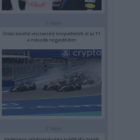
2 napja
Óriási bevétel-visszaesést könyvelhetett el az F1
a második negyedévben
2 napja
Kerékpáros világbajnokságra kvalifikálta magát