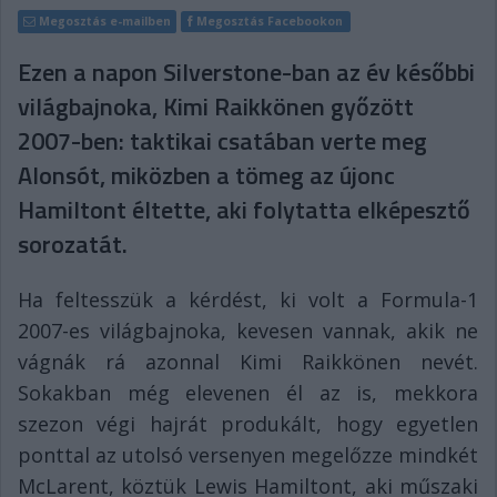
Megosztás e-mailben
Megosztás Facebookon
Ezen a napon Silverstone-ban az év későbbi
világbajnoka, Kimi Raikkönen győzött
2007-ben: taktikai csatában verte meg
Alonsót, miközben a tömeg az újonc
Hamiltont éltette, aki folytatta elképesztő
sorozatát.
Ha feltesszük a kérdést, ki volt a Formula-1
2007-es világbajnoka, kevesen vannak, akik ne
vágnák rá azonnal Kimi Raikkönen nevét.
Sokakban még elevenen él az is, mekkora
szezon végi hajrát produkált, hogy egyetlen
ponttal az utolsó versenyen megelőzze mindkét
McLarent, köztük Lewis Hamiltont, aki műszaki