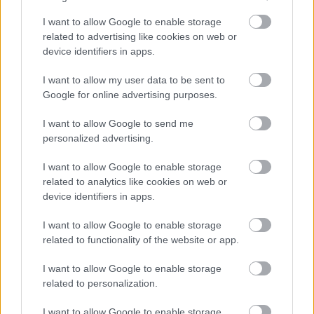
I want to allow Google to enable storage
Kövess minket a Facebookon
related to advertising like cookies on web or
device identifiers in apps.
I want to allow my user data to be sent to
Google for online advertising purposes.
I want to allow Google to send me
Parc Fermé
personalized advertising.
3 órája
I want to allow Google to enable storage
Óriási bevétel-visszaesést könyvelhetett el az F1 a
related to analytics like cookies on web or
második negyedévben
device identifiers in apps.
I want to allow Google to enable storage
related to functionality of the website or app.
I want to allow Google to enable storage
related to personalization.
I want to allow Google to enable storage