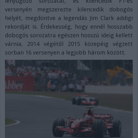
lenyűgöző sorozatát, és kilencedik F1-es
versenyén megszerezte kilencedik dobogós
helyét, megdöntve a legendás Jim Clark addigi
rekordját is. Érdekesség, hogy ennél hosszabb
dobogós sorozatra egészen hosszú ideig kellett
várnia, 2014 végétől 2015 közepéig végzett
sorban 16 versenyen a legjobb három között.