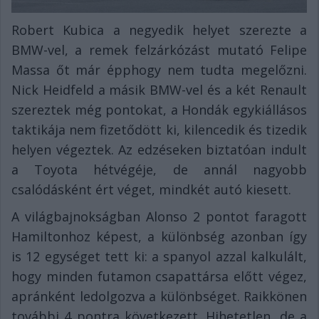
Robert Kubica a negyedik helyet szerezte a
BMW-vel, a remek felzárkózást mutató Felipe
Massa őt már épphogy nem tudta megelőzni.
Nick Heidfeld a másik BMW-vel és a két Renault
szereztek még pontokat, a Hondák egykiállásos
taktikája nem fizetődött ki, kilencedik és tizedik
helyen végeztek. Az edzéseken biztatóan indult
a Toyota hétvégéje, de annál nagyobb
csalódásként ért véget, mindkét autó kiesett.
A világbajnokságban Alonso 2 pontot faragott
Hamiltonhoz képest, a különbség azonban így
is 12 egységet tett ki: a spanyol azzal kalkulált,
hogy minden futamon csapattársa előtt végez,
apránként ledolgozva a különbséget. Raikkönen
további 4 pontra következett. Hihetetlen, de a