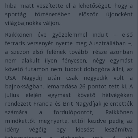
hiba miatt veszítette el a lehetőséget, hogy a
sportág történetében először újoncként
világbajnokká váljon.
Raikkönen éve győzelemmel indult – első
ferraris versenyét nyerte meg Ausztráliában –,
a szezon első felének további része azonban
nem alakult ilyen fényesen, négy egymást
követő futamon nem tudott dobogóra állni, az
USA Nagydíj után csak negyedik volt a
bajnokságban, lemaradása 26 pontot tett ki. A
július elején egymást követő hétvégéken
rendezett Francia és Brit Nagydíjak jelentették
számára a fordulópontot, Raikkönen
mindkettőt megnyerte, ettől kezdve pedig az
idény végéig egy kiesést leszámítva