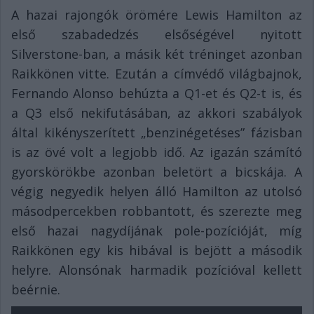
A hazai rajongók örömére Lewis Hamilton az
első szabadedzés elsőségével nyitott
Silverstone-ban, a másik két tréninget azonban
Raikkönen vitte. Ezután a címvédő világbajnok,
Fernando Alonso behúzta a Q1-et és Q2-t is, és
a Q3 első nekifutásában, az akkori szabályok
által kikényszerített „benzinégetéses” fázisban
is az övé volt a legjobb idő. Az igazán számító
gyorskörökbe azonban beletört a bicskája. A
végig negyedik helyen álló Hamilton az utolsó
másodpercekben robbantott, és szerezte meg
első hazai nagydíjának pole-pozícióját, míg
Raikkönen egy kis hibával is bejött a második
helyre. Alonsónak harmadik pozícióval kellett
beérnie.