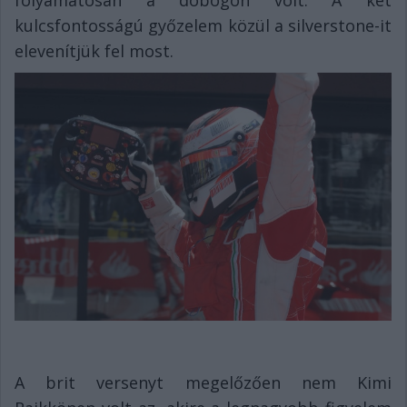
folyamatosan a dobogón volt. A két
kulcsfontosságú győzelem közül a silverstone-it
elevenítjük fel most.
A brit versenyt megelőzően nem Kimi