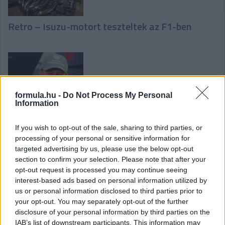
Retro – Isuzu-motort teszteltek az F1-ben
formula.hu -
Do Not Process My Personal
Information
F1-Archív: Schumacher elnézést kér
If you wish to opt-out of the sale, sharing to third parties, or
processing of your personal or sensitive information for
targeted advertising by us, please use the below opt-out
section to confirm your selection. Please note that after your
opt-out request is processed you may continue seeing
interest-based ads based on personal information utilized by
us or personal information disclosed to third parties prior to
Retro – Túlélni a lángokat a Zöld Pokolban
your opt-out. You may separately opt-out of the further
disclosure of your personal information by third parties on the
IAB’s list of downstream participants. This information may