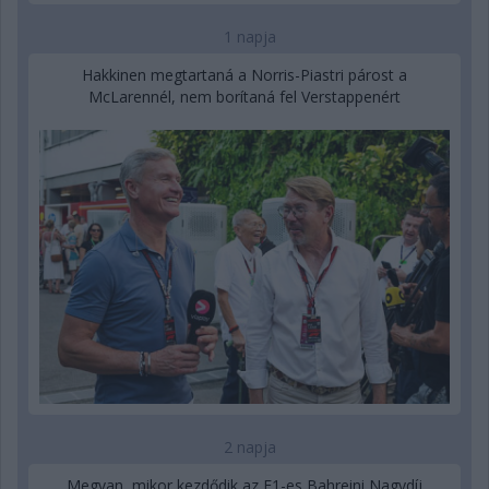
1 napja
Hakkinen megtartaná a Norris-Piastri párost a
McLarennél, nem borítaná fel Verstappenért
2 napja
Megvan, mikor kezdődik az F1-es Bahreini Nagydíj