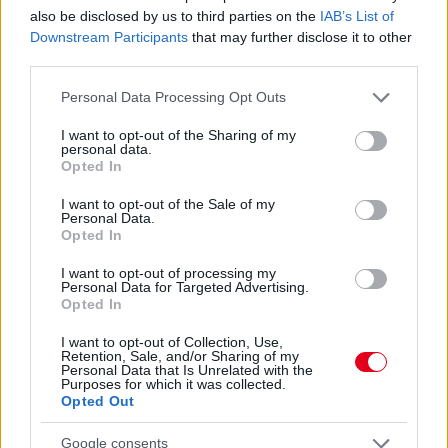
also be disclosed by us to third parties on the
IAB’s List of
Downstream Participants
that may further disclose it to other
Hallgasd meg a Formula Podcast
third parties.
legfrissebb adását!
Please note that this website/app uses one or more Google
Personal Data Processing Opt Outs
services and may gather and store information including but
not limited to your visit or usage behaviour. You may click to
I want to opt-out of the Sharing of my
personal data.
grant or deny consent to Google and its third-party tags to
Opted In
use your data for below specified purposes in below Google
consent section.
I want to opt-out of the Sale of my
Personal Data.
Opted In
I want to opt-out of processing my
Personal Data for Targeted Advertising.
Opted In
I want to opt-out of Collection, Use,
Retention, Sale, and/or Sharing of my
Personal Data that Is Unrelated with the
Purposes for which it was collected.
Opted Out
Google consents