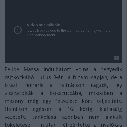
Felipe Massa indulhatott volna a negyedik
rajtkockából július 8-án, a futam napján, de a
brazil ferraris a rajtrácson ragadt, így
visszatolták a bokszutcába, miközben a
mezőny még egy felvezető kört teljesített.
Hamilton egészen a 16. körig, kiállásáig
vezetett, tankolása azonban nem alakult
tökéletesen, miután félreértette a nyalókás