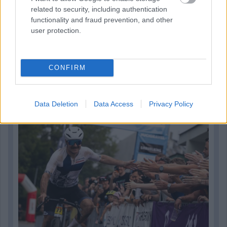
related to security, including authentication
functionality and fraud prevention, and other
user protection.
CONFIRM
5 órája
Kerékpáros világbajnokságra kvalifikálta magát Bottas az
Data Deletion
Data Access
Privacy Policy
F1-es nyári szünetben