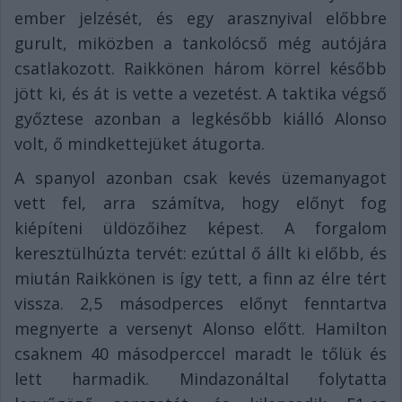
ember jelzését, és egy arasznyival előbbre
gurult, miközben a tankolócső még autójára
csatlakozott. Raikkönen három körrel később
jött ki, és át is vette a vezetést. A taktika végső
győztese azonban a legkésőbb kiálló Alonso
volt, ő mindkettejüket átugorta.
A spanyol azonban csak kevés üzemanyagot
vett fel, arra számítva, hogy előnyt fog
kiépíteni üldözőihez képest. A forgalom
keresztülhúzta tervét: ezúttal ő állt ki előbb, és
miután Raikkönen is így tett, a finn az élre tért
vissza. 2,5 másodperces előnyt fenntartva
megnyerte a versenyt Alonso előtt. Hamilton
csaknem 40 másodperccel maradt le tőlük és
lett harmadik. Mindazonáltal folytatta