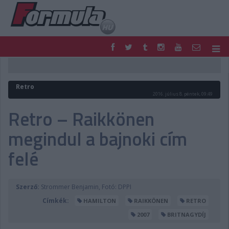
F1
PARC FERMÉ
FORMULA
MOTOR
Retro
NEMZETKÖZI
HAZAI
2016. július 8. péntek, 09:49
RETRO
EGYÉB
Retro – Raikkönen
PODCAST
SHOP
megindul a bajnoki cím
LIVE
TIPPJÁTÉK
DIGITÁLIS MAGAZIN
PONTÁLLÁSOK
felé
VERSENYNAPTÁRAK
Szerző:
Strommer Benjamin, Fotó: DPPI
Címkék:
HAMILTON
RAIKKÖNEN
RETRO
2007
BRITNAGYDÍJ