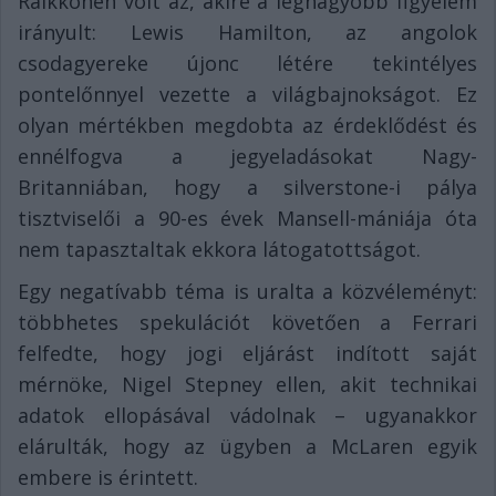
Raikkönen volt az, akire a legnagyobb figyelem
irányult: Lewis Hamilton, az angolok
csodagyereke újonc létére tekintélyes
pontelőnnyel vezette a világbajnokságot. Ez
olyan mértékben megdobta az érdeklődést és
ennélfogva a jegyeladásokat Nagy-
Britanniában, hogy a silverstone-i pálya
tisztviselői a 90-es évek Mansell-mániája óta
nem tapasztaltak ekkora látogatottságot.
Egy negatívabb téma is uralta a közvéleményt:
többhetes spekulációt követően a Ferrari
felfedte, hogy jogi eljárást indított saját
mérnöke, Nigel Stepney ellen, akit technikai
adatok ellopásával vádolnak – ugyanakkor
elárulták, hogy az ügyben a McLaren egyik
embere is érintett.