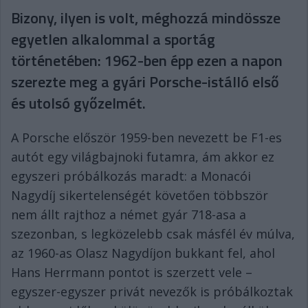
Bizony, ilyen is volt, méghozzá mindössze
egyetlen alkalommal a sportág
történetében: 1962-ben épp ezen a napon
szerezte meg a gyári Porsche-istálló első
és utolsó győzelmét.
A Porsche először 1959-ben nevezett be F1-es
autót egy világbajnoki futamra, ám akkor ez
egyszeri próbálkozás maradt: a Monacói
Nagydíj sikertelenségét követően többször
nem állt rajthoz a német gyár 718-asa a
szezonban, s legközelebb csak másfél év múlva,
az 1960-as Olasz Nagydíjon bukkant fel, ahol
Hans Herrmann pontot is szerzett vele –
egyszer-egyszer privát nevezők is próbálkoztak