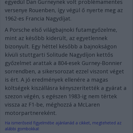
egyedül Dan Gurneynek volt problémamentes
versenye Rouenben, így végül ő nyerte meg az
1962-es Francia Nagydíjat.
A Porsche első világbajnoki futamgyőzelme,
mint az később kiderült, az egyetlennek
bizonyult. Egy héttel később a bajnokságon
kívüli stuttgarti Solitude Nagydíjon kettős
győzelmet arattak a 804-esek Gurney-Bonnier
sorrendben, a sikersorozat ezzel viszont véget
is ért. A jó eredmények ellenére a magas
költségek kiszállásra kényszerítették a gyárat a
szezon végén, s egészen 1983-ig nem tértek
vissza az F1-be, méghozzá a McLaren
motorpartnereként.
Ha ismerőseid figyelmébe ajánlanád a cikket, megteheted az
alábbi gombokkal: