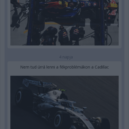
4 napja
Nem tud úrrá lenni a fékproblémákon a Cadillac