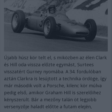
Újabb húsz kör telt el, s miközben az élen Clark
és Hill oda-vissza előzte egymást, Surtees
visszatért Gurney nyomába. A 34. fordulóban
aztán Clarkra is lesújtott a technika ördöge, így
már második volt a Porsche, kilenc kör múlva
pedig első, amikor Graham Hill is szerelőihez
kényszerült. Bár a mezőny talán öt legjobb
versenyzője haladt előtte a futam elején,