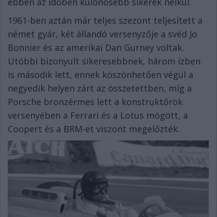
ebben az időben különösebb sikerek nélkül.
1961-ben aztán már teljes szezont teljesített a
német gyár, két állandó versenyzője a svéd Jo
Bonnier és az amerikai Dan Gurney voltak.
Utóbbi bizonyult sikeresebbnek, három ízben
is második lett, ennek köszönhetően végül a
negyedik helyen zárt az összetettben, míg a
Porsche bronzérmes lett a konstruktőrök
versenyében a Ferrari és a Lotus mögött, a
Coopert és a BRM-et viszont megelőzték.