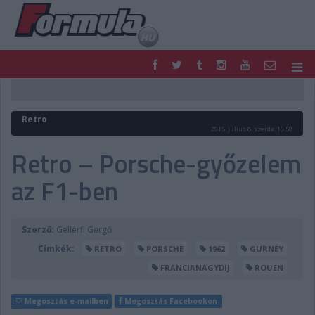
F1
PARC FERMÉ
FORMULA
MOTOR
Retro
NEMZETKÖZI
HAZAI
2015. július 8. szerda, 10:50
RETRO
EGYÉB
Retro – Porsche-győzelem
PODCAST
SHOP
az F1-ben
LIVE
TIPPJÁTÉK
DIGITÁLIS MAGAZIN
PONTÁLLÁSOK
VERSENYNAPTÁRAK
Szerző:
Gellérfi Gergő
Címkék:
RETRO
PORSCHE
1962
GURNEY
FRANCIANAGYDÍJ
ROUEN
Megosztás e-mailben
Megosztás Facebookon