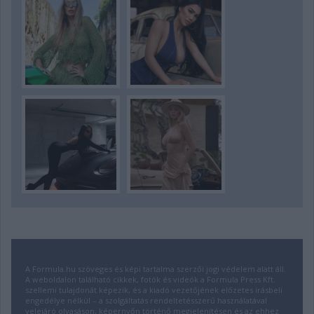
A Formula.hu szöveges és képi tartalma szerzői jogi védelem alatt áll.
A weboldalon található cikkek, fotók és videók a Formula Press Kft.
szellemi tulajdonát képezik, és a kiadó vezetőjének előzetes írásbeli
engedélye nélkül – a szolgáltatás rendeltetésszerű használatával
velejáró olvasáson, képernyőn történő megjelenítésen és az ehhez