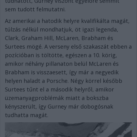
tudhatott, Gurney viszont egyelőre semmit
sem tudott felmutatni.
Az amerikai a hatodik helyre kvalifikálta magát,
túlzás nélkül mondhatjuk, öt igazi legenda,
Clark, Graham Hill, McLaren, Brabham és
Surtees mögé. A verseny első szakaszát ebben a
pozícióban is töltötte, egészen a 10. körig,
amikor néhány pillanaton belül McLaren és
Brabham is visszaesett, így már a negyedik
helyen haladt a Porsche. Négy körrel később
Surtees tűnt el a második helyről, amikor
üzemanyagproblémák miatt a bokszba
kényszerült, így Gurney már dobogósnak
tudhatta magát.