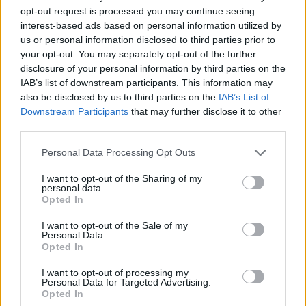
opt-out request is processed you may continue seeing
Óriási bevétel-visszaesést könyvelhetett el az F1 a
interest-based ads based on personal information utilized by
második negyedévben
us or personal information disclosed to third parties prior to
your opt-out. You may separately opt-out of the further
disclosure of your personal information by third parties on the
IAB’s list of downstream participants. This information may
also be disclosed by us to third parties on the
IAB’s List of
Downstream Participants
that may further disclose it to other
third parties.
Please note that this website/app uses one or more Google
Personal Data Processing Opt Outs
services and may gather and store information including but
not limited to your visit or usage behaviour. You may click to
I want to opt-out of the Sharing of my
personal data.
grant or deny consent to Google and its third-party tags to
Opted In
use your data for below specified purposes in below Google
consent section.
I want to opt-out of the Sale of my
Personal Data.
5 órája
Opted In
Kerékpáros világbajnokságra kvalifikálta magát Bottas az
I want to opt-out of processing my
Personal Data for Targeted Advertising.
F1-es nyári szünetben
Opted In