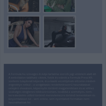
A Formula.hu szöveges és képi tartalma szerzői jogi védelem alatt áll.
A weboldalon található cikkek, fotók és videók a Formula Press Kft.
szellemi tulajdonát képezik, és a kiadó vezetőjének előzetes írásbeli
engedélye nélkül – a szolgáltatás rendeltetésszerű használatával
velejáró olvasáson, képernyőn történő megjelenítésen és az ehhez
szükséges ideiglenes többszörözésen, továbbá a személyes, nem-
kereskedelmi célból történő merevlemezre történő lementésen és
kinyomtatáson túl - sem online, sem nyomtatott formában nem
használhatóak fel.