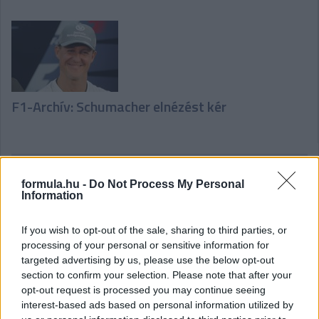
F1-Archív: Schumacher elnézést kér
Hallgasd meg a Formula Podcast
formula.hu -
Do Not Process My Personal
legfrissebb adását!
Information
If you wish to opt-out of the sale, sharing to third parties, or
processing of your personal or sensitive information for
targeted advertising by us, please use the below opt-out
section to confirm your selection. Please note that after your
opt-out request is processed you may continue seeing
interest-based ads based on personal information utilized by