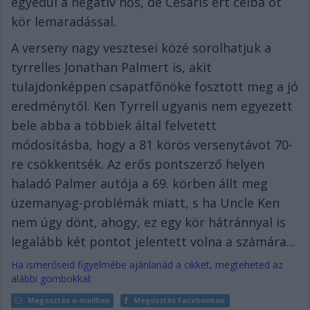
egyedül a negatív hős, de Cesaris ért célba öt
kör lemaradással.
A verseny nagy vesztesei közé sorolhatjuk a
tyrrelles Jonathan Palmert is, akit
tulajdonképpen csapatfőnöke fosztott meg a jó
eredménytől. Ken Tyrrell ugyanis nem egyezett
bele abba a többiek által felvetett
módosításba, hogy a 81 körös versenytávot 70-
re csökkentsék. Az erős pontszerző helyen
haladó Palmer autója a 69. körben állt meg
üzemanyag-problémák miatt, s ha Uncle Ken
nem úgy dönt, ahogy, ez egy kör hátránnyal is
legalább két pontot jelentett volna a számára...
Ha ismerőseid figyelmébe ajánlanád a cikket, megteheted az
alábbi gombokkal:
Megosztás e-mailben
Megosztás Facebookon