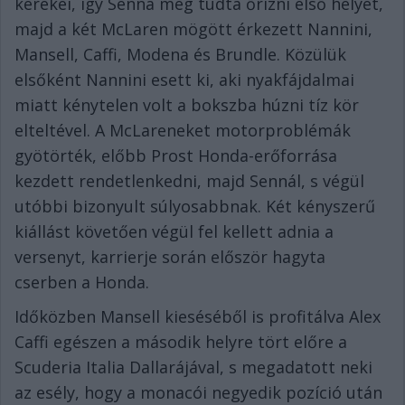
kerekei, így Senna meg tudta őrizni első helyét,
majd a két McLaren mögött érkezett Nannini,
Mansell, Caffi, Modena és Brundle. Közülük
elsőként Nannini esett ki, aki nyakfájdalmai
miatt kénytelen volt a bokszba húzni tíz kör
elteltével. A McLareneket motorproblémák
gyötörték, előbb Prost Honda-erőforrása
kezdett rendetlenkedni, majd Sennál, s végül
utóbbi bizonyult súlyosabbnak. Két kényszerű
kiállást követően végül fel kellett adnia a
versenyt, karrierje során először hagyta
cserben a Honda.
Időközben Mansell kieséséből is profitálva Alex
Caffi egészen a második helyre tört előre a
Scuderia Italia Dallarájával, s megadatott neki
az esély, hogy a monacói negyedik pozíció után