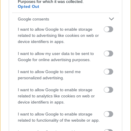
Purposes for which it was collected.
Az F1-es Német Nagydíj „mindenképpen megvalósul”
Opted Out
Domenicali szerint
Google consents
I want to allow Google to enable storage
related to advertising like cookies on web or
device identifiers in apps.
I want to allow my user data to be sent to
Google for online advertising purposes.
I want to allow Google to send me
personalized advertising.
I want to allow Google to enable storage
related to analytics like cookies on web or
6 órája
device identifiers in apps.
„Jó látni, hogy közel az álom” – Camara az F1-es
I want to allow Google to enable storage
pletykákról
related to functionality of the website or app.