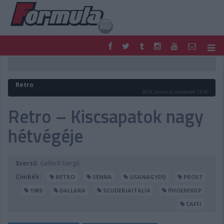
F1
PARC FERMÉ
FORMULA
MOTOR
Retro
NEMZETKÖZI
HAZAI
2015. június 4. csütörtök, 15:16
RETRO
EGYÉB
Retro – Kiscsapatok nagy
PODCAST
SHOP
hétvégéje
LIVE
TIPPJÁTÉK
DIGITÁLIS MAGAZIN
PONTÁLLÁSOK
VERSENYNAPTÁRAK
Szerző:
Gellérfi Gergő
Címkék:
RETRO
SENNA
USANAGYDÍJ
PROST
1989
DALLARA
SCUDERIAITALIA
PHOENIXGP
CAFFI