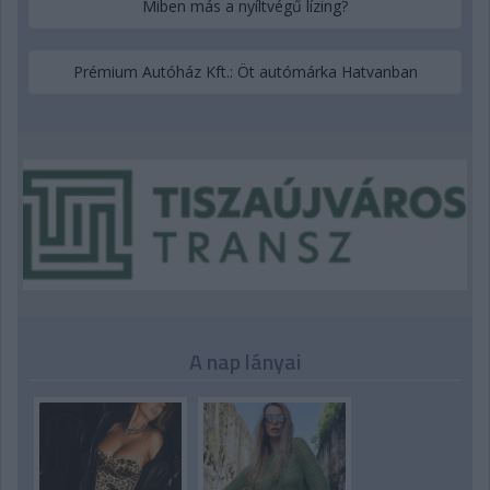
Miben más a nyíltvégű lízing?
Prémium Autóház Kft.: Öt autómárka Hatvanban
A nap lányai