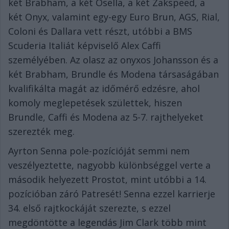
két Brabham, a két Osella, a két Zakspeed, a
két Onyx, valamint egy-egy Euro Brun, AGS, Rial,
Coloni és Dallara vett részt, utóbbi a BMS
Scuderia Italiát képviselő Alex Caffi
személyében. Az olasz az onyxos Johansson és a
két Brabham, Brundle és Modena társaságában
kvalifikálta magát az időmérő edzésre, ahol
komoly meglepetések születtek, hiszen
Brundle, Caffi és Modena az 5-7. rajthelyeket
szerezték meg.
Ayrton Senna pole-pozícióját semmi nem
veszélyeztette, nagyobb különbséggel verte a
második helyezett Prostot, mint utóbbi a 14.
pozícióban záró Patresét! Senna ezzel karrierje
34. első rajtkockáját szerezte, s ezzel
megdöntötte a legendás Jim Clark több mint