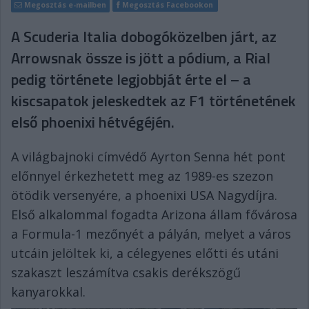
Megosztás e-mailben
Megosztás Facebookon
A Scuderia Italia dobogóközelben járt, az
Arrowsnak össze is jött a pódium, a Rial
pedig története legjobbját érte el – a
kiscsapatok jeleskedtek az F1 történetének
első phoenixi hétvégéjén.
A világbajnoki címvédő Ayrton Senna hét pont
előnnyel érkezhetett meg az 1989-es szezon
ötödik versenyére, a phoenixi USA Nagydíjra.
Első alkalommal fogadta Arizona állam fővárosa
a Formula-1 mezőnyét a pályán, melyet a város
utcáin jelöltek ki, a célegyenes előtti és utáni
szakaszt leszámítva csakis derékszögű
kanyarokkal.