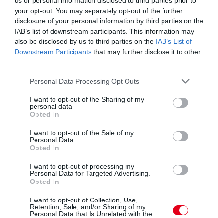
us or personal information disclosed to third parties prior to
your opt-out. You may separately opt-out of the further
disclosure of your personal information by third parties on the
IAB’s list of downstream participants. This information may
also be disclosed by us to third parties on the
IAB’s List of
Downstream Participants
that may further disclose it to other
third parties.
Please note that this website/app uses one or more Google
Personal Data Processing Opt Outs
services and may gather and store information including but
not limited to your visit or usage behaviour. You may click to
I want to opt-out of the Sharing of my
personal data.
grant or deny consent to Google and its third-party tags to
Opted In
use your data for below specified purposes in below Google
Kövess minket a Facebookon
consent section.
I want to opt-out of the Sale of my
Personal Data.
Opted In
I want to opt-out of processing my
Personal Data for Targeted Advertising.
Opted In
Parc Fermé
I want to opt-out of Collection, Use,
2 órája
Retention, Sale, and/or Sharing of my
Personal Data that Is Unrelated with the