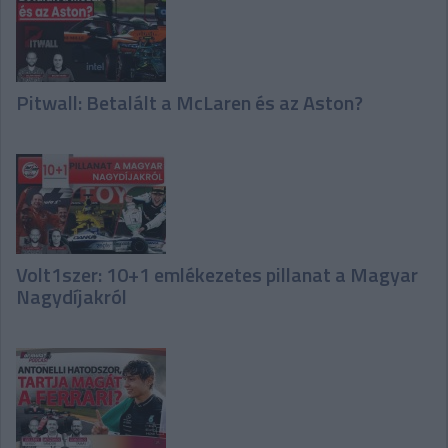
Pitwall: Betalált a McLaren és az Aston?
Volt1szer: 10+1 emlékezetes pillanat a Magyar
Nagydíjakról