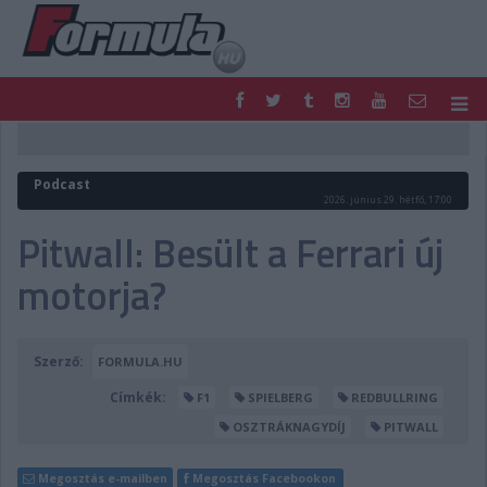
F1
PARC FERMÉ
FORMULA
MOTOR
Podcast
NEMZETKÖZI
HAZAI
2026. június 29. hétfő, 17:00
RETRO
EGYÉB
Pitwall: Besült a Ferrari új
PODCAST
SHOP
motorja?
LIVE
TIPPJÁTÉK
DIGITÁLIS MAGAZIN
PONTÁLLÁSOK
VERSENYNAPTÁRAK
Szerző:
FORMULA.HU
Címkék:
F1
SPIELBERG
REDBULLRING
OSZTRÁKNAGYDÍJ
PITWALL
Megosztás e-mailben
Megosztás Facebookon