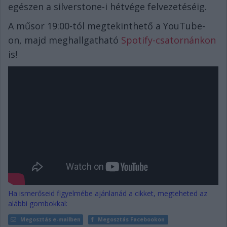
egészen a silverstone-i hétvége felvezetéséig.
A műsor 19:00-tól megtekinthető a YouTube-
on, majd meghallgatható
Spotify-csatornánkon
is!
Ha ismerőseid figyelmébe ajánlanád a cikket, megteheted az
alábbi gombokkal:
Megosztás e-mailben
Megosztás Facebookon