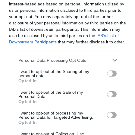
interest-based ads based on personal information utilized by
us or personal information disclosed to third parties prior to
your opt-out. You may separately opt-out of the further
disclosure of your personal information by third parties on the
IAB’s list of downstream participants. This information may
also be disclosed by us to third parties on the
IAB’s List of
Downstream Participants
that may further disclose it to other
third parties.
Please note that this website/app uses one or more Google
Personal Data Processing Opt Outs
services and may gather and store information including but
not limited to your visit or usage behaviour. You may click to
I want to opt-out of the Sharing of my
1 napja
personal data.
grant or deny consent to Google and its third-party tags to
Opted In
Sajtó: Az Aston Martintól érkezik Lambiase utódja a Red
use your data for below specified purposes in below Google
Bullhoz?
consent section.
I want to opt-out of the Sale of my
Personal Data.
Opted In
I want to opt-out of processing my
Personal Data for Targeted Advertising.
Opted In
I want to opt-out of Collection, Use,