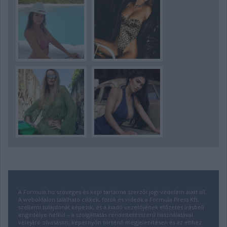
A Formula.hu szöveges és képi tartalma szerzői jogi védelem alatt áll.
A weboldalon található cikkek, fotók és videók a Formula Press Kft.
szellemi tulajdonát képezik, és a kiadó vezetőjének előzetes írásbeli
engedélye nélkül – a szolgáltatás rendeltetésszerű használatával
velejáró olvasáson, képernyőn történő megjelenítésen és az ehhez