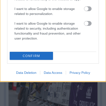
I want to allow Google to enable storage
related to personalization.
1 napja
I want to allow Google to enable storage
related to security, including authentication
Kerékpáros világbajnokságra kvalifikálta magát Bottas az
functionality and fraud prevention, and other
F1-es nyári szünetben
user protection.
CONFIRM
Data Deletion
Data Access
Privacy Policy