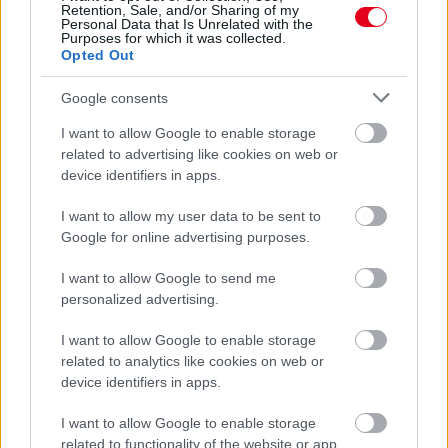
Retention, Sale, and/or Sharing of my
Personal Data that Is Unrelated with the
Purposes for which it was collected.
Opted Out
Google consents
I want to allow Google to enable storage
related to advertising like cookies on web or
1 napja
device identifiers in apps.
Óriási bevétel-visszaesést könyvelhetett el az F1 a
I want to allow my user data to be sent to
második negyedévben
Google for online advertising purposes.
I want to allow Google to send me
personalized advertising.
I want to allow Google to enable storage
related to analytics like cookies on web or
device identifiers in apps.
I want to allow Google to enable storage
related to functionality of the website or app.