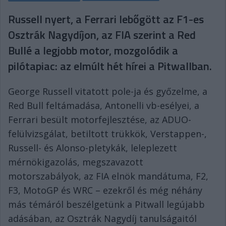
Russell nyert, a Ferrari lebőgött az F1-es
Osztrák Nagydíjon, az FIA szerint a Red
Bullé a legjobb motor, mozgolódik a
pilótapiac: az elmúlt hét hírei a Pitwallban.
George Russell vitatott pole-ja és győzelme, a
Red Bull feltámadása, Antonelli vb-esélyei, a
Ferrari besült motorfejlesztése, az ADUO-
felülvizsgálat, betiltott trükkök, Verstappen-,
Russell- és Alonso-pletykák, leleplezett
mérnökigazolás, megszavazott
motorszabályok, az FIA elnök mandátuma, F2,
F3, MotoGP és WRC – ezekről és még néhány
más témáról beszélgetünk a Pitwall legújabb
adásában, az Osztrák Nagydíj tanulságaitól