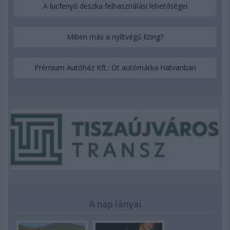
A lucfenyő deszka felhasználási lehetőségei
Miben más a nyíltvégű lízing?
Prémium Autóház Kft.: Öt autómárka Hatvanban
A nap lányai