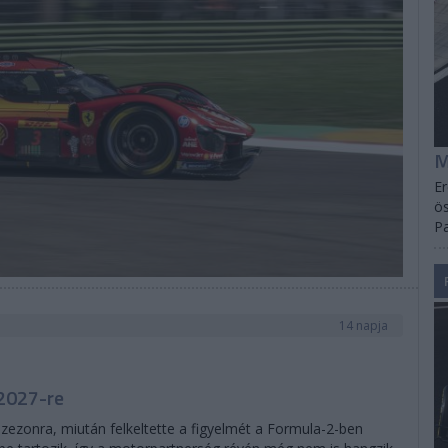
M
Er
ös
Pa
14 napja
 2027-re
szezonra, miután felkeltette a figyelmét a Formula-2-ben