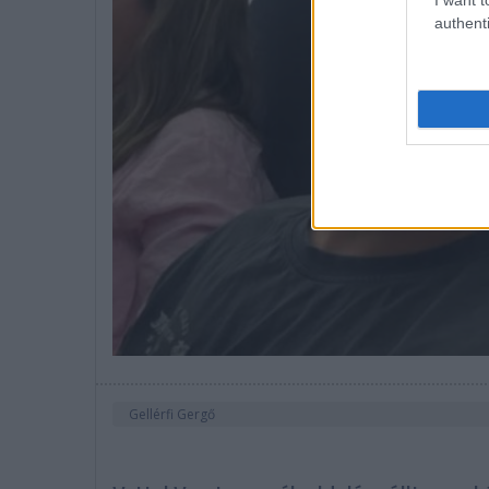
authenti
Gellérfi Gergő