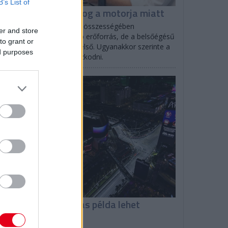
B’s List of
olff: A Ferrari nyafog a motorja miatt
to Wolff elismerte, hogy összességében
er and store
lószínűleg övék a legjobb erőforrás, de a belsőégésű
to grant or
tor terén a Red Bull az első. Ugyanakkor szerinte a
ed purposes
rrarinak sincs oka panaszkodni.
F1
omenicali: Las Vegas példa lehet
ásoknak