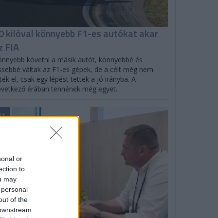
0 kilóval könnyebb F1-es autókat akar
z FIA
nnyebb követni a másik autót, könnyebbé és
ssebbé váltak az F1-es gépek, de a célt még nem
ték el, csak egy lépést tettek a jó irányba. A
vetkező érában tennének még egyet.
F1
sonal or
ection to
ou may
 personal
out of the
 downstream