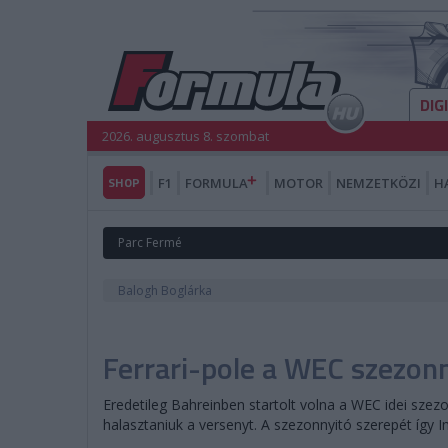
DIG
2026. augusztus 8. szombat
SHOP
F1
FORMULA
MOTOR
NEMZETKÖZI
H
Parc Fermé
Balogh Boglárka
Ferrari-pole a WEC szezon
Eredetileg Bahreinben startolt volna a WEC idei szezon
halasztaniuk a versenyt. A szezonnyitó szerepét így 