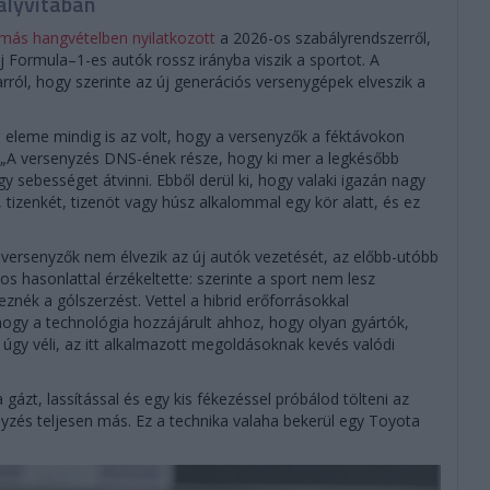
bályvitában
 más hangvételben nyilatkozott
a 2026-os szabályrendszerről,
 új Formula–1-es autók rossz irányba viszik a sportot. A
arról, hogy szerinte az új generációs versenygépek elveszik a
b eleme mindig is az volt, hogy a versenyzők a féktávokon
 „A versenyzés DNS-ének része, hogy ki mer a legkésőbb
gy sebességet átvinni. Ebből derül ki, hogy valaki igazán nagy
 tizenkét, tizenöt vagy húsz alkalommal egy kör alatt, és ez
a versenyzők nem élvezik az új autók vezetését, az előbb-utóbb
los hasonlattal érzékeltette: szerinte a sport nem lesz
nék a gólszerzést. Vettel a hibrid erőforrásokkal
 hogy a technológia hozzájárult ahhoz, hogy olyan gyártók,
úgy véli, az itt alkalmazott megoldásoknak kevés valódi
 gázt, lassítással és egy kis fékezéssel próbálod tölteni az
nyzés teljesen más. Ez a technika valaha bekerül egy Toyota