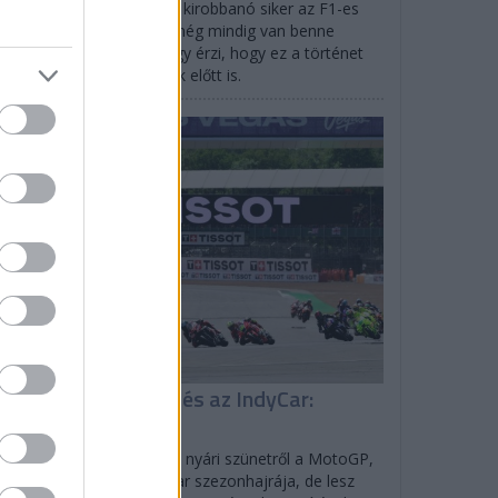
efano Domenicali szerint kirobbanó siker az F1-es
gydíj Las Vegasban, de még mindig van benne
vekedési potenciál, és úgy érzi, hogy ez a történet
ldaként szolgálhat mások előtt is.
EGYÉB
isszatér a MotoGP és az IndyCar:
enetrend
lverstone-ban tér vissza a nyári szünetről a MotoGP,
rtlandban indul az IndyCar szezonhajrája, de lesz