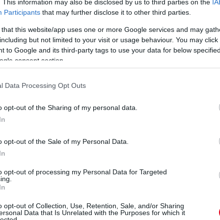
. This information may also be disclosed by us to third parties on the
IA
W
Participants
that may further disclose it to other third parties.
To
 that this website/app uses one or more Google services and may gath
va
including but not limited to your visit or usage behaviour. You may click 
mo
 to Google and its third-party tags to use your data for below specifi
Fe
ogle consent section.
l Data Processing Opt Outs
o opt-out of the Sharing of my personal data.
In
o opt-out of the Sale of my Personal Data.
14 napja
In
to opt-out of processing my Personal Data for Targeted
 utas miatt ült Lawson mellé
ing.
In
D
a Belga Nagydíj után gyorsan bejárta a közösségi médiát,
ersenyzője egy EasyJet-járaton utazott – mindezt ráadásul azt
o opt-out of Collection, Use, Retention, Sale, and/or Sharing
m
ersonal Data that Is Unrelated with the Purposes for which it
ájukba bonyolódtak egymással. A Magyar Nagydíj
lected.