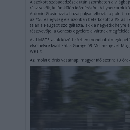
A szokott szabadedzések után szombaton a világbajn
résztvevők, külön-külön időmérőkön. A hypercarok köz
Antonio Giovinazzi a hazai pályán elhozta a pole-t a m
az #50-es egység elé azonban beférkőzött a #8-as 
talán a Peugeot szolgáltatta, akik a negyedik helyre é
résztvevője, a Genesis egyelőre a vártnak megfelelőe
Az LMGT3-asok között közben mondhatni meglepetés
első helyre kvalifikált a Garage 59 McLarenjével. Mög
WRT-t.
Az imolai 6 órás vasárnap, magyar idő szerint 13 órako