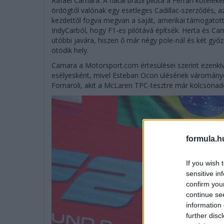
Rafael Camara. A fiatal brazil pilóta a Ferrari kötel
ördögtől valónak egy esetleges Cadillac-szerződés, 
kezdettől fogva megvan a saját, amerikai támogatott
IndyCarból, hogy F1-es pilótává építsék. Herta és C
utóbbi javára, hiszen ő már négy pole-nál és két győ
ötödik hely.
Camara a Motorsport.com értesülései szerint ezenkívül
esélyesként, mivel Esteban Ocon ülésének váromány
Fornaroli, akit a McLaren TPC-tesztre már kölcsönado
formula.h
If you wish 
sensitive in
confirm you
continue se
information 
further disc