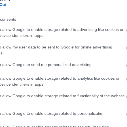
St
 utasnak is szerepe volt abban, hogy végül egymás mellett
Out
na
nö
a, F1-es pilótaként is menetrend szerinti járatokkal repül,
pé
consents
. „Nincs sok pénzem, úgyhogy továbbra is normál menetrend
dig is ezt csináltam. Ha meg tudok spórolni egy kis pénzt,
o allow Google to enable storage related to advertising like cookies on
már több van? Nagyon szívesen utazom az EasyJettel.”
evice identifiers in apps.
nül Lawson mellett ült volna, de a folyosó melletti helyére egy
o allow my user data to be sent to Google for online advertising
 a 3D és a 3F ülés volt a miénk. A hölgy nagyon mérges lett,
s.
az enyém. Én pedig azt mondtam, hogy ha ott szeretne
ammel egymás mellett ültünk.”
to allow Google to send me personalized advertising.
t, leszámítva a jelentős késést: „Jó kis út volt. Körülbelül két
Arvid ült középen, én pedig az ablak mellett. Minden rendben
o allow Google to enable storage related to analytics like cookies on
merte-e őt az utastárs, mosolyogva csak ennyit felelt: „Ha
evice identifiers in apps.
o allow Google to enable storage related to functionality of the website
V
m
o allow Google to enable storage related to personalization.
Si
Po
o allow Google to enable storage related to security, including