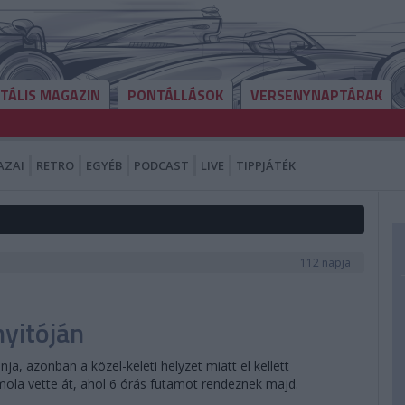
ITÁLIS MAGAZIN
PONTÁLLÁSOK
VERSENYNAPTÁRAK
AZAI
RETRO
EGYÉB
PODCAST
LIVE
TIPPJÁTÉK
112 napja
nyitóján
ja, azonban a közel-keleti helyzet miatt el kellett
Imola vette át, ahol 6 órás futamot rendeznek majd.