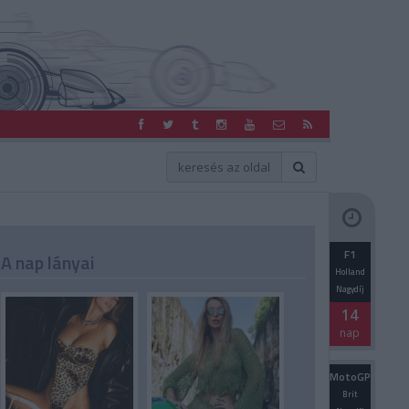
F1
A nap lányai
Holland
Nagydíj
14
nap
MotoGP
Brit