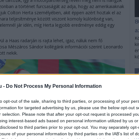
ékébe tartozik, így a motorpartnerség révén még nem is hangzik
azonban a történet furcsaságát az adja, hogy az amerikaiaknak
juk Colton Herta személyében, akit éppen azért hoztak el az
amara teljesítménye között viszont komoly különbség van,
8
zelemnél jár idén, míg Herta legjobb eredménye eddig egy
a
Kö
 a Haas radarján is rajta lehet, igaz, náluk nem fő
ki
osa Mészáros Sándor kollégánk információi szerint Leonardo
ér
tt nekik.
kö
u -
Do Not Process My Personal Information
to opt-out of the sale, sharing to third parties, or processing of your per
formation for targeted advertising by us, please use the below opt-out s
r selection. Please note that after your opt-out request is processed y
eing interest-based ads based on personal information utilized by us or
disclosed to third parties prior to your opt-out. You may separately opt-
losure of your personal information by third parties on the IAB’s list of