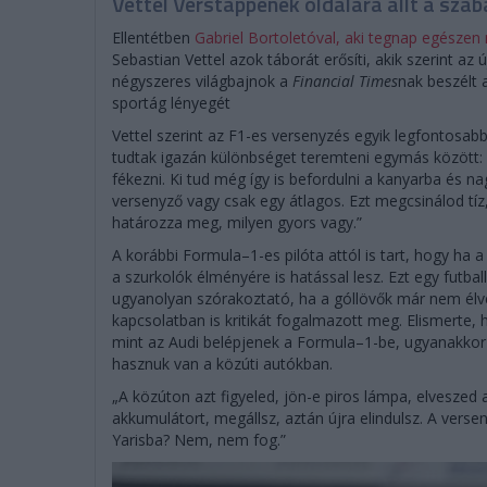
Vettel Verstappenék oldalára állt a sza
Ellentétben
Gabriel Bortoletóval, aki tegnap egészen
Sebastian Vettel azok táborát erősíti, akik szerint az
négyszeres világbajnok a
Financial Times
nak beszélt 
sportág lényegét
Vettel szerint az F1-es versenyzés egyik legfontosab
tudtak igazán különbséget teremteni egymás között:
fékezni. Ki tud még így is befordulni a kanyarba és na
versenyző vagy csak egy átlagos. Ezt megcsinálod tíz,
határozza meg, milyen gyors vagy.”
A korábbi Formula–1-es pilóta attól is tart, hogy ha 
a szurkolók élményére is hatással lesz. Ezt egy futbal
ugyanolyan szórakoztató, ha a góllövők már nem élvez
kapcsolatban is kritikát fogalmazott meg. Elismerte,
mint az Audi belépjenek a Formula–1-be, ugyanakkor 
hasznuk van a közúti autókban.
„A közúton azt figyeled, jön-e piros lámpa, elveszed a
akkumulátort, megállsz, aztán újra elindulsz. A verse
Yarisba? Nem, nem fog.”