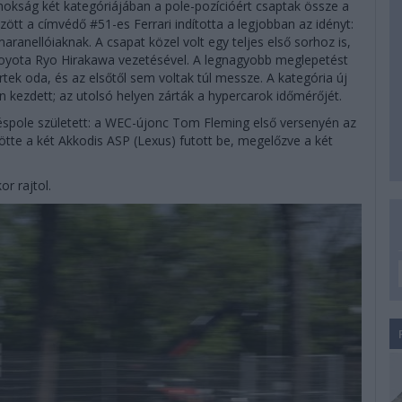
okság két kategóriájában a pole-pozícióért csaptak össze a
ött a címvédő #51-es Ferrari indította a legjobban az idényt:
aranellóiaknak. A csapat közel volt egy teljes első sorhoz is,
Toyota Ryo Hirakawa vezetésével. A legnagyobb meglepetést
rtek oda, és az elsőtől sem voltak túl messze. A kategória új
n kezdett; az utolsó helyen zárták a hypercarok időmérőjét.
pole született: a WEC-újonc Tom Fleming első versenyén az
ötte a két Akkodis ASP (Lexus) futott be, megelőzve a két
r rajtol.