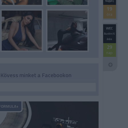
Nagydíj
19
óra
WEC
Austini 6
órás
29
nap
Kövess minket a Facebookon
FORMULA+