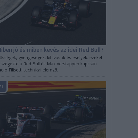
iben jó és miben kevés az idei Red Bull?
ősségek, gyengeségek, kihívások és esélyek: ezeket
szegezte a Red Bull és Max Verstappen kapcsán
olo Filisetti technikai elemző.
F1