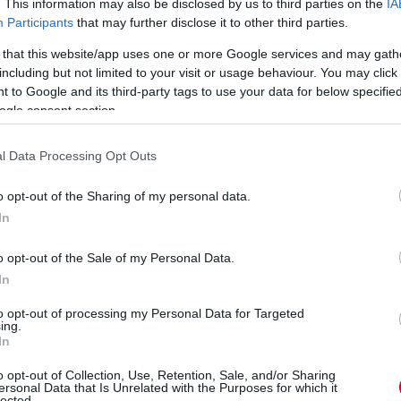
. This information may also be disclosed by us to third parties on the
IA
Ba
Participants
that may further disclose it to other third parties.
új
 that this website/app uses one or more Google services and may gath
do
including but not limited to your visit or usage behaviour. You may click 
Go
 to Google and its third-party tags to use your data for below specifi
a
ogle consent section.
l Data Processing Opt Outs
1 napja
o opt-out of the Sharing of my personal data.
In
árost a McLarennél, nem borítaná fel
o opt-out of the Sale of my Personal Data.
In
to Speed podcastben David Coultharddal beszélgetve
to opt-out of processing my Personal Data for Targeted
aren csapatfőnöke – korábbi csapattársa, a podcast egyik
ing.
ngiakhoz Max Verstappent, ha esélye nyílna rá.
In
V
ta a piacon. De amit mindig látok a McLarennél, az az, hogy
m
o opt-out of Collection, Use, Retention, Sale, and/or Sharing
, az egész képet. Ezt folyamatosan így csinálják, mert ez az
ersonal Data that Is Unrelated with the Purposes for which it
patszellemmel rendelkező csapat felépítése” – magyarázta a
Si
lected.