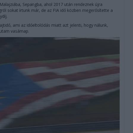
 Malajziába, Sepangba, ahol 2017 után rendeznek újra
ról sokat írtunk már, de az FIA idő közben megerősítette a
díj.
rajtidő, ami az időeltolódás miatt azt jelenti, hogy nálunk,
futam vasárnap.