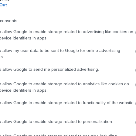
Out
Po
NA
, a válasz egyszerű: a lehető legkisebbre csökkenteném
emet. Ha egy csapatnak két kiváló pilótája van, miért kellene
consents
gy ő nem változtatna Lando Norris és Oscar Piastri kettősén, és
o allow Google to enable storage related to advertising like cookies on
ott bajnokkal is rendelkeznek.
evice identifiers in apps.
tapáros a McLarennél! Ez csak azt bizonyítja, hogy egyáltalán
o allow my user data to be sent to Google for online advertising
 harmónia egyszerűen jó. Bár néha nehéz eset voltál, ne
s.
i időkön.
to allow Google to send me personalized advertising.
o allow Google to enable storage related to analytics like cookies on
evice identifiers in apps.
M
o allow Google to enable storage related to functionality of the website
F
Pa
o allow Google to enable storage related to personalization.
au
20
bi
o allow Google to enable storage related to security, including