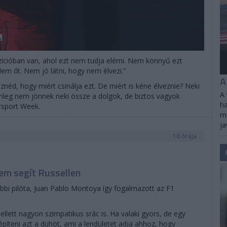
zícióban van, ahol ezt nem tudja elérni. Nem könnyű ezt
em őt. Nem jó látni, hogy nem élvezi.”
A
néd, hogy miért csinálja ezt. De miért is kéne élveznie? Neki
A 
nleg nem jönnek neki össze a dolgok, de biztos vagyok
ha
rsport Week.
me
ja
16 órája
em segít Russellen
bbi pilóta, Juan Pablo Montoya így fogalmazott az F1
ellett nagyon szimpatikus srác is. Ha valaki gyors, de egy
építeni azt a dühöt, ami a lendületet adja ahhoz, hogy