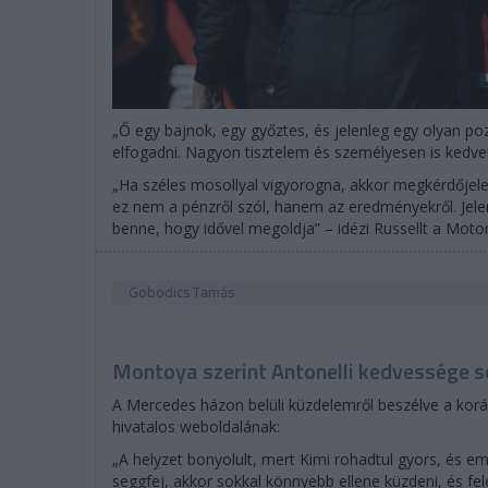
„Ő egy bajnok, egy győztes, és jelenleg egy olyan po
elfogadni. Nagyon tisztelem és személyesen is kedvel
„Ha széles mosollyal vigyorogna, akkor megkérdőjelez
ez nem a pénzről szól, hanem az eredményekről. Jele
benne, hogy idővel megoldja” – idézi Russellt a Moto
Gobodics Tamás
Montoya szerint Antonelli kedvessége s
A Mercedes házon belüli küzdelemről beszélve a korá
hivatalos weboldalának:
„A helyzet bonyolult, mert Kimi rohadtul gyors, és em
seggfej, akkor sokkal könnyebb ellene küzdeni, és fel