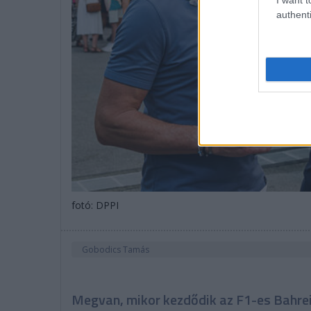
authenti
fotó: DPPI
Gobodics Tamás
Megvan, mikor kezdődik az F1-es Bahrei