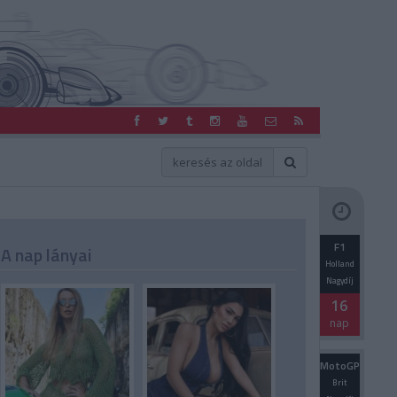
F1
A nap lányai
Holland
Nagydíj
16
nap
MotoGP
Brit