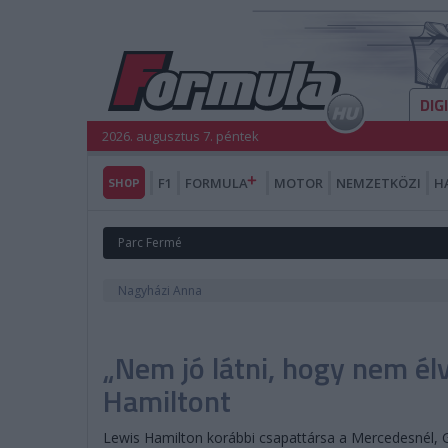
DIG
2026. augusztus 7. péntek
SHOP
F1
FORMULA
MOTOR
NEMZETKÖZI
H
Parc Fermé
Nagyházi Anna
„Nem jó látni, hogy nem élv
Hamiltont
Lewis Hamilton korábbi csapattársa a Mercedesnél, G