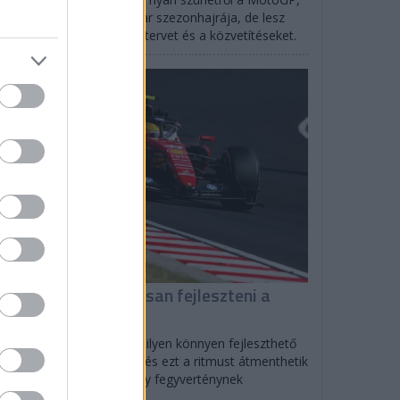
rtlandban indul az IndyCar szezonhajrája, de lesz
SCAR is: mutatjuk az időtervet és a közvetítéseket.
F1
iért tud folyamatosan fejleszteni a
errari?
olo Filisetti szerint direkt ilyen könnyen fejleszthető
tót tervezett a Scuderia, és ezt a ritmust átmenthetik
27-re is, ami nagyon nagy fegyverténynek
zonyulhat.