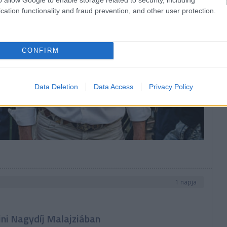
cation functionality and fraud prevention, and other user protection.
CONFIRM
Data Deletion
Data Access
Privacy Policy
1 napja
ni Nagydíj Malajziában