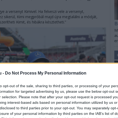
ye a versenyt Kimivel. Ha felveszi vele a versenyt,
z sikerül, Kimi megpróbál majd újra megtalálni a módját,
B
erítheti Kimit, és hibákra késztetheti.”
Ma
au
e
u -
Do Not Process My Personal Information
to opt-out of the sale, sharing to third parties, or processing of your per
formation for targeted advertising by us, please use the below opt-out s
r selection. Please note that after your opt-out request is processed y
eing interest-based ads based on personal information utilized by us or
disclosed to third parties prior to your opt-out. You may separately opt-
losure of your personal information by third parties on the IAB’s list of
S