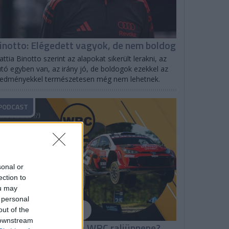
inotto: Elégedett vagyok, de nem boldog
ttia Binotto szerint az alapokat sikerült lerakni, az
tó egyben van, az irány jó, de boldogok ezekkel az
redményekkel természetesen még nem lehetnek.
PODCAST
sonal or
ection to
ou may
 personal
out of the
 downstream
hakedown: Milyen a WRC raliünnepe?