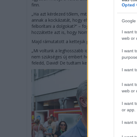
finn.
Opted 
„Ha azt kérdezed tőlem, mit tennék ebben az esetben
annak a kockázatát, hogy elveszítsük ez a csapatszell
Google 
felborítani a dolgokat?” – foglalt állást amellett, ho
I want t
hozzátette azt is, hogy Norris révén már egy bizonyít
web or d
Majd rámutatott a kettejük párosára is:
„Mi voltunk a leghosszabb ideig együtt versenyző piló
I want t
nem szükséges új embert hozni, ha a csapaton belüli
purpose
feledd, David! De tudtam kezelni” – nevettek jót a rég
I want 
I want t
web or d
I want t
or app.
I want t
I want t