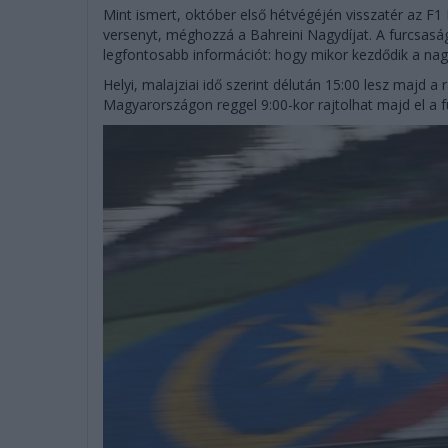
Mint ismert, október első hétvégéjén visszatér az F1
versenyt, méghozzá a Bahreini Nagydíjat. A furcsaság
legfontosabb információt: hogy mikor kezdődik a nagy
Helyi, malajziai idő szerint délután 15:00 lesz majd a 
Magyarországon reggel 9:00-kor rajtolhat majd el a 