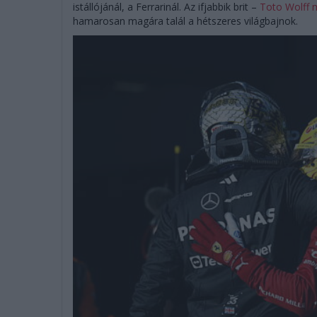
istállójánál, a Ferrarinál. Az ifjabbik brit –
Toto Wolff 
hamarosan magára talál a hétszeres világbajnok.