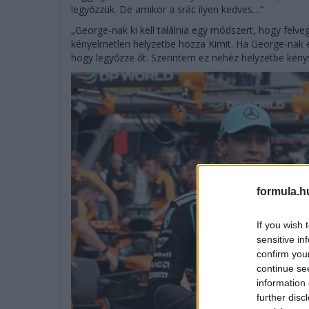
legyőzzük. De amikor a srác ilyen kedves…”
„George-nak ki kell találnia egy módszert, hogy felveg
kényelmetlen helyzetbe hozza Kimit. Ha George-nak e
hogy legyőzze őt. Szerintem ez nehéz helyzetbe kénysz
formula.h
If you wish 
sensitive in
confirm you
continue se
information 
further disc