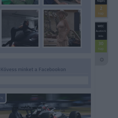
Nagydíj
2
nap
WEC
Austini 6
órás
30
nap
Kövess minket a Facebookon
F1