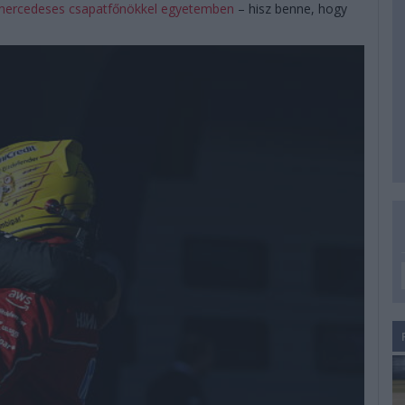
mercedeses csapatfőnökkel egyetemben
– hisz benne, hogy