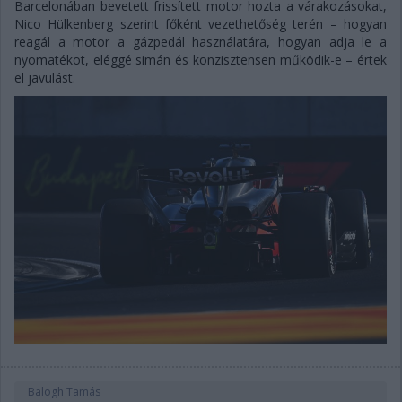
Barcelonában bevetett frissített motor hozta a várakozásokat,
Nico Hülkenberg szerint főként vezethetőség terén – hogyan
reagál a motor a gázpedál használatára, hogyan adja le a
nyomatékot, eléggé simán és konzisztensen működik-e – értek
el javulást.
Balogh Tamás