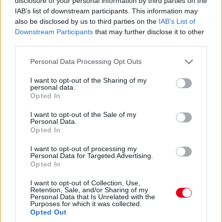
disclosure of your personal information by third parties on the
között. A szezon első felében láthattunk is több nagy fejlesztési
IAB’s list of downstream participants. This information may
csomagot az istállók többségénél, ezek pedig rendszerint
also be disclosed by us to third parties on the
IAB’s List of
valóban előrelépést is jelentettek (talán a Haas és a Williams
jelentik a kivételt). A Red Bullnál is működött például a
Downstream Participants
that may further disclose it to other
Miamiban és a Spielbergben bevetett csomag, ám Laurent
third parties.
Mekies csapatfőnök szerint az évad hátralévő részében már
Please note that this website/app uses one or more Google
lassulni fog a fejlesztési ütemük, részben azért, mert a
Personal Data Processing Opt Outs
services and may gather and store information including but
költségeket meg kell osztani a 2027-es autó munkálatai között
not limited to your visit or usage behaviour. You may click to
I want to opt-out of the Sharing of my
is:
personal data.
grant or deny consent to Google and its third-party tags to
Opted In
„Nem tudom, a többiekkel mi a helyzet, de az biztos, hogy egy
use your data for below specified purposes in below Google
ponton döntést kell hoznunk, hogyan egyensúlyozunk az idei és
consent section.
I want to opt-out of the Sale of my
a jövő év között. Arra számítok, hogy ez hamarabb meg fog
Personal Data.
történni, mint tavaly. Szóval főleg a szabályzat fényében
Opted In
dönteni fogunk” – idézi Mekiest a Crash.net. „Ami minket illet,
rengeteg fejlesztést hoztunk mostanáig, hogy próbáljuk
I want to opt-out of processing my
korrigálni azt a hatalmas hátrányt, amivel eleinte rendelkeztünk.
Personal Data for Targeted Advertising.
Opted In
Valószínűleg nehéz elképzelni, hogy ebben a ritmusban fogjuk
folytatni, mindenesetre meglátjuk, mi a legjobb módja annak,
I want to opt-out of Collection, Use,
hogy ledolgozzuk ezt az utolsó három tizedmásodpercet.”
Retention, Sale, and/or Sharing of my
Personal Data that Is Unrelated with the
Purposes for which it was collected.
Opted Out