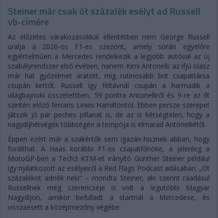
Steiner már csak öt százalék esélyt ad Russell
vb-címére
Az előzetes várakozásokkal ellentétben nem George Russell
uralja a 2026-os F1-es szezont, amely során egyelőre
egyértelműen a Mercedes rendelkezik a legjobb autóval az új
szabályrendszer első évében, hanem Kimi Antonelli: az ifjú olasz
már hat győzelmet aratott, míg rutinosabb brit csapattársa
csupán kettőt. Russell így féltávnál csupán a harmadik a
világbajnoki összetettben, 59 pontra Antonelliről és 9-re az őt
szintén előző ferraris Lewis Hamiltontól. Ebben persze szerepet
játszik jó pár peches pillanat is, de az is kétségtelen, hogy a
nagydíjhétvégék többségén a tempója is elmarad Antonelliétől.
Éppen ezért már a szakértők sem igazán hisznek abban, hogy
fordíthat. A Haas korábbi F1-es csapatfőnöke, a jelenleg a
MotoGP-ben a Tech3 KTM-et irányító Günther Steiner például
így nyilatkozott az esélyeiről a Red Flags Podcast adásában: „Öt
százalékot adnék neki” – mondta Steiner, aki szerint ráadásul
Russellnek még szerencséje is volt a legutóbbi Magyar
Nagydíjon, amikor befulladt a startnál a Mercedese, és
visszaesett a középmezőny végébe: