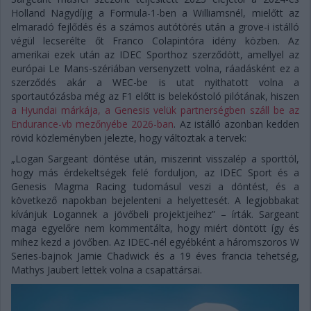
Holland Nagydíjig a Formula-1-ben a Williamsnél, mielőtt az
elmaradó fejlődés és a számos autótörés után a grove-i istálló
végül lecserélte őt Franco Colapintóra idény közben. Az
amerikai ezek után az IDEC Sporthoz szerződött, amellyel az
európai Le Mans-szériában versenyzett volna, ráadásként ez a
szerződés akár a WEC-be is utat nyithatott volna a
sportautózásba még az F1 előtt is belekóstoló pilótának, hiszen
a Hyundai márkája, a Genesis velük partnerségben száll be az
Endurance-vb mezőnyébe 2026-ban
. Az istálló azonban kedden
rövid közleményben jelezte, hogy változtak a tervek:
„Logan Sargeant döntése után, miszerint visszalép a sporttól,
hogy más érdekeltségek felé forduljon, az IDEC Sport és a
Genesis Magma Racing tudomásul veszi a döntést, és a
következő napokban bejelenteni a helyettesét. A legjobbakat
kívánjuk Logannek a jövőbeli projektjeihez” – írták. Sargeant
maga egyelőre nem kommentálta, hogy miért döntött így és
mihez kezd a jövőben. Az IDEC-nél egyébként a háromszoros W
Series-bajnok Jamie Chadwick és a 19 éves francia tehetség,
Mathys Jaubert lettek volna a csapattársai.