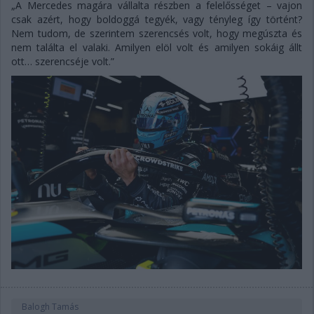
„A Mercedes magára vállalta részben a felelősséget – vajon
csak azért, hogy boldoggá tegyék, vagy tényleg így történt?
Nem tudom, de szerintem szerencsés volt, hogy megúszta és
nem találta el valaki. Amilyen elöl volt és amilyen sokáig állt
ott… szerencséje volt.”
Balogh Tamás