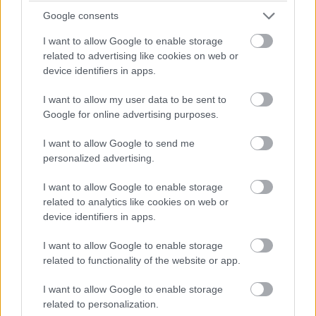
Google consents
I want to allow Google to enable storage
related to advertising like cookies on web or
device identifiers in apps.
I want to allow my user data to be sent to
Google for online advertising purposes.
I want to allow Google to send me
personalized advertising.
I want to allow Google to enable storage
Balogh Tamás
related to analytics like cookies on web or
3 napja
device identifiers in apps.
I want to allow Google to enable storage
Nem tud úrrá lenni a fékproblémákon a Cadillac
related to functionality of the website or app.
Hiába hoztak az F1-es Magyar Nagydíjra fejlesztést is hozzá,
I want to allow Google to enable storage
továbbra is szenvednek a fékhűtési problémáktól a Cadillacnél –
related to personalization.
ismerte el Valtteri Bottas. A gond a leglátványosabban