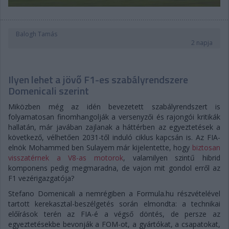
Balogh Tamás
2 napja
Ilyen lehet a jövő F1-es szabályrendszere
Domenicali szerint
Miközben még az idén bevezetett szabályrendszert is
folyamatosan finomhangolják a versenyzői és rajongói kritikák
hallatán, már javában zajlanak a háttérben az egyeztetések a
következő, vélhetően 2031-től induló ciklus kapcsán is. Az FIA-
elnök Mohammed ben Sulayem már kijelentette, hogy
biztosan
visszatérnek a V8-as motorok
, valamilyen szintű hibrid
komponens pedig megmaradna, de vajon mit gondol erről az
F1 vezérigazgatója?
Stefano Domenicali a nemrégiben a Formula.hu részvételével
tartott kerekasztal-beszélgetés során elmondta: a technikai
előírások terén az FIA-é a végső döntés, de persze az
egyeztetésekbe bevonják a FOM-ot, a gyártókat, a csapatokat,