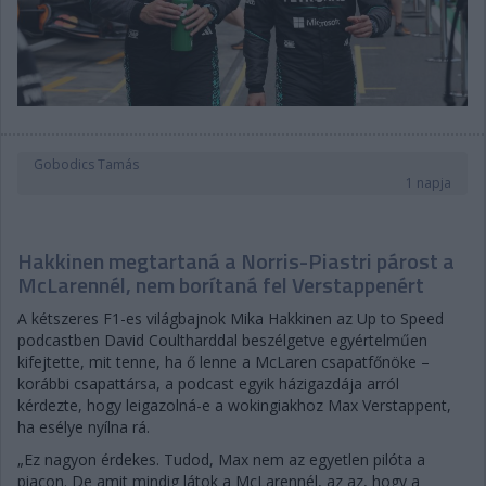
Gobodics Tamás
1 napja
Hakkinen megtartaná a Norris-Piastri párost a
McLarennél, nem borítaná fel Verstappenért
A kétszeres F1-es világbajnok Mika Hakkinen az Up to Speed
podcastben David Coultharddal beszélgetve egyértelműen
kifejtette, mit tenne, ha ő lenne a McLaren csapatfőnöke –
korábbi csapattársa, a podcast egyik házigazdája arról
kérdezte, hogy leigazolná-e a wokingiakhoz Max Verstappent,
ha esélye nyílna rá.
„Ez nagyon érdekes. Tudod, Max nem az egyetlen pilóta a
piacon. De amit mindig látok a McLarennél, az az, hogy a