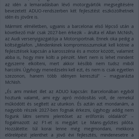
az idén a lemaradásban lévő motorgyártók megsegítésére
bevezetett ADUO-rendszerben két fejlesztést eszközölhetnek
idén és jövőre is.
Mármint elméletben, ugyanis a barcelonai első lépcső után a
következő már csak 2027-ben érkezik – árulta el Allan McNish,
az Audi versenyigazgatója a Motorsportnak. Ennek oka pedig a
költségplafon. „Mindenkinek kompromisszumokat kell kötnie a
fejlesztések kapcsán a karosszéria és a motor között, valamint
abba is, hogy mire költi a pénzét. Mert nem is lehet mindent
egyszerre elkölteni, mert akkor később nem tudsz miből
harcolni. Úgyhogy menedzselni kell ezt, és nem is csak egyetlen
szezonon, hanem több idényen keresztül” – magyarázta
McNish.
„És ami minket illet az ADUO kapcsán: Barcelonában egyből
hoztunk valamit, ami egy apró módosítás volt, de remekül
működött és segített az utunkon. És aztán azt mondanám, a
nagyobb részek 2027-ben fognak érkezni, úgyhogy addig nem
fogunk látni semmi jelentőset az erőforrás oldaláról” –
fogalmazott az F1-et is megjárt Le Mans-győztes pilóta.
Hozzátette: túl korai lenne még megmondani, mekkora
előrelépést jelenthet a jövő évi fejlesztés, mindenesetre a