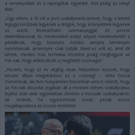
a versenyzőket és a rajongókat egyaránt. Ami pedig az irányt
illeti:
„Úgy vélem, a fő cél a jövő szabályrendszerével, hogy a lehető
legegyszerűbbek legyenek a dolgok, hogy könnyebbek legyenek
az autók, fenntartható üzemanyaggal, és persze
elektrifikációval, és mindezekkel esélyt adjunk mindenekelőtt a
pilótáknak, hogy bizonyos módon annyira keményen
nyomhassák, amennyire csak tudják. Mivel ez volt az, amit ők
kértek, minden más technikai részletet pedig meghagyok az
FIA-nak, hogy előkészítsék a megfelelő csomagot.”
„Hiszem, hogy az év végéig olyan helyzetben leszünk, hogy
készen álljon megvitatásra ez a csomag” – tette hozzá
Domenicali, aki Ben Sulayamhez hasonlóan arra is célzott, hogy
az FIA-nak abszolút jogában áll a mostani ötéves szabályciklus
lejárta után akár egyoldalúan dönteni a műszaki szabályzatról,
de örülnek, ha egyeztetések során jutnak közös
megállapodásra az összes érintettel.