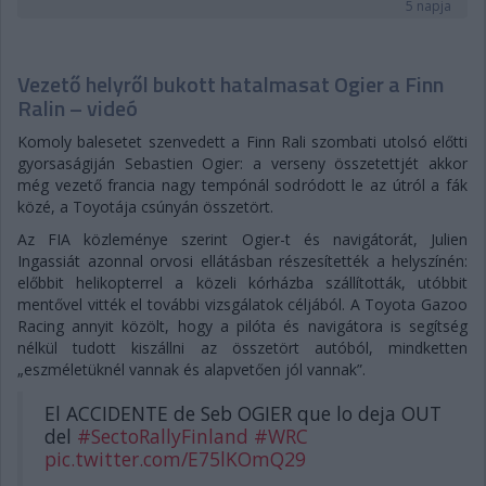
5 napja
Vezető helyről bukott hatalmasat Ogier a Finn
Ralin – videó
Komoly balesetet szenvedett a Finn Rali szombati utolsó előtti
gyorsaságiján Sebastien Ogier: a verseny összetettjét akkor
még vezető francia nagy tempónál sodródott le az útról a fák
közé, a Toyotája csúnyán összetört.
Az FIA közleménye szerint Ogier-t és navigátorát, Julien
Ingassiát azonnal orvosi ellátásban részesítették a helyszínén:
előbbit helikopterrel a közeli kórházba szállították, utóbbit
mentővel vitték el további vizsgálatok céljából. A Toyota Gazoo
Racing annyit közölt, hogy a pilóta és navigátora is segítség
nélkül tudott kiszállni az összetört autóból, mindketten
„eszméletüknél vannak és alapvetően jól vannak”.
El ACCIDENTE de Seb OGIER que lo deja OUT
del
#SectoRallyFinland
#WRC
pic.twitter.com/E75lKOmQ29