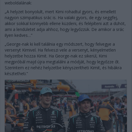
weboldalának:
„A helyzet bonyolult, mert Kimi rohadtul gyors, és emellett
nagyon szimpatikus srác is. Ha valaki gyors, de egy seggfej,
akkor sokkal könnyebb ellene küzdeni, és felépíteni azt a dühöt,
ami a lendületet adja ahhoz, hogy legyőzzük. De amikor a srác
ilyen kedves…”
„George-nak ki kell találnia egy módszert, hogy felvegye a
versenyt Kimivel. Ha felveszi vele a versenyt, kényelmetlen
helyzetbe hozza Kimit. Ha George-nak ez sikerül, Kimi
megpróbál majd újra megtalálni a módját, hogy legyőzze őt.
Szerintem ez nehéz helyzetbe kényszerítheti Kimit, és hibákra
késztetheti.”