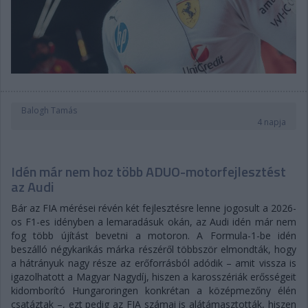
Balogh Tamás
4 napja
Idén már nem hoz több ADUO-motorfejlesztést
az Audi
Bár az FIA mérései révén két fejlesztésre lenne jogosult a 2026-
os F1-es idényben a lemaradásuk okán, az Audi idén már nem
fog több újítást bevetni a motoron. A Formula-1-be idén
beszálló négykarikás márka részéről többször elmondták, hogy
a hátrányuk nagy része az erőforrásból adódik – amit vissza is
igazolhatott a Magyar Nagydíj, hiszen a karosszériák erősségeit
kidomborító Hungaroringen konkrétan a középmezőny élén
csatáztak –, ezt pedig az FIA számai is alátámasztották, hiszen