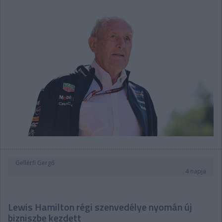
Gellérfi Gergő
4 napja
Lewis Hamilton régi szenvedélye nyomán új
bizniszbe kezdett