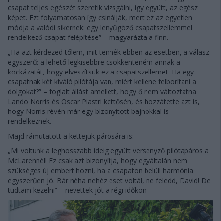
csapat teljes egészét szeretik vizsgálni, így együtt, az egész
képet. Ezt folyamatosan így csinálják, mert ez az egyetlen
módja a valódi sikernek: egy lenyűgöző csapatszellemmel
rendelkező csapat felépítése” – magyarázta a finn.
„Ha azt kérdezed tőlem, mit tennék ebben az esetben, a válasz
egyszerű: a lehető legkisebbre csökkenteném annak a
kockázatát, hogy elveszítsük ez a csapatszellemet. Ha egy
csapatnak két kiváló pilótája van, miért kellene felborítani a
dolgokat?” – foglalt állást amellett, hogy ő nem változtatna
Lando Norris és Oscar Piastri kettősén, és hozzátette azt is,
hogy Norris révén már egy bizonyított bajnokkal is
rendelkeznek.
Majd rámutatott a kettejük párosára is:
„Mi voltunk a leghosszabb ideig együtt versenyző pilótapáros a
McLarennél! Ez csak azt bizonyítja, hogy egyáltalán nem
szükséges új embert hozni, ha a csapaton belüli harmónia
egyszerűen jó. Bár néha nehéz eset voltál, ne feledd, David! De
tudtam kezelni” – nevettek jót a régi időkön.