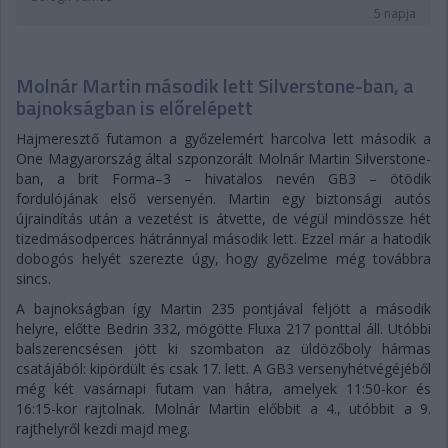
5 napja
Molnár Martin második lett Silverstone-ban, a
bajnokságban is előrelépett
Hajmeresztő futamon a győzelemért harcolva lett második a
One Magyarország által szponzorált Molnár Martin Silverstone-
ban, a brit Forma–3 – hivatalos nevén GB3 – ötödik
fordulójának első versenyén. Martin egy biztonsági autós
újraindítás után a vezetést is átvette, de végül mindössze hét
tizedmásodperces hátránnyal második lett. Ezzel már a hatodik
dobogós helyét szerezte úgy, hogy győzelme még továbbra
sincs.
A bajnokságban így Martin 235 pontjával feljött a második
helyre, előtte Bedrin 332, mögötte Fluxa 217 ponttal áll. Utóbbi
balszerencsésen jött ki szombaton az üldözőboly hármas
csatájából: kipördült és csak 17. lett. A GB3 versenyhétvégéjéből
még két vasárnapi futam van hátra, amelyek 11:50-kor és
16:15-kor rajtolnak. Molnár Martin előbbit a 4., utóbbit a 9.
rajthelyről kezdi majd meg.