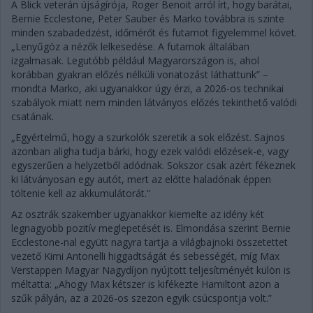
A Blick veterán újságírója, Roger Benoit arról írt, hogy barátai,
Bernie Ecclestone, Peter Sauber és Marko továbbra is szinte
minden szabadedzést, időmérőt és futamot figyelemmel követ.
„Lenyűgöz a nézők lelkesedése. A futamok általában
izgalmasak. Legutóbb például Magyarországon is, ahol
korábban gyakran előzés nélküli vonatozást láthattunk” –
mondta Marko, aki ugyanakkor úgy érzi, a 2026-os technikai
szabályok miatt nem minden látványos előzés tekinthető valódi
csatának.
„Egyértelmű, hogy a szurkolók szeretik a sok előzést. Sajnos
azonban aligha tudja bárki, hogy ezek valódi előzések-e, vagy
egyszerűen a helyzetből adódnak. Sokszor csak azért fékeznek
ki látványosan egy autót, mert az előtte haladónak éppen
töltenie kell az akkumulátorát.”
Az osztrák szakember ugyanakkor kiemelte az idény két
legnagyobb pozitív meglepetését is. Elmondása szerint Bernie
Ecclestone-nal együtt nagyra tartja a világbajnoki összetettet
vezető Kimi Antonelli higgadtságát és sebességét, míg Max
Verstappen Magyar Nagydíjon nyújtott teljesítményét külön is
méltatta: „Ahogy Max kétszer is kifékezte Hamiltont azon a
szűk pályán, az a 2026-os szezon egyik csúcspontja volt.”