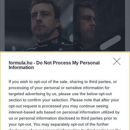
formula.hu -
Do Not Process My Personal
Information
If you wish to opt-out of the sale, sharing to third parties, or
Balogh Tamás
processing of your personal or sensitive information for
3 napja
targeted advertising by us, please use the below opt-out
section to confirm your selection. Please note that after your
opt-out request is processed you may continue seeing
Lassuló fejlesztési ütemre számít a Red Bull
interest-based ads based on personal information utilized by
us or personal information disclosed to third parties prior to
Mivel egy új F1-es szabályrendszer első idényéről van szó,
your opt-out. You may separately opt-out of the further
várható volt, hogy kiélezett lesz a fejlesztési háború a csapatok