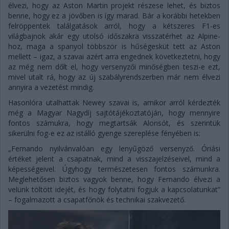
élvezi, hogy az Aston Martin projekt részese lehet, és biztos
benne, hogy ez a jövőben is így marad. Bár a korábbi hetekben
felröppentek találgatások arról, hogy a kétszeres F1-es
világbajnok akár egy utolsó időszakra visszatérhet az Alpine-
hoz, maga a spanyol többször is hűségesküt tett az Aston
mellett – igaz, a szavai azért arra engednek következtetni, hogy
az még nem dőlt el, hogy versenyzői minőségben teszi-e ezt,
mivel utalt rá, hogy az új szabályrendszerben már nem élvezi
annyira a vezetést mindig.
Hasonlóra utalhattak Newey szavai is, amikor arról kérdezték
még a Magyar Nagydíj sajtótájékoztatóján, hogy mennyire
fontos számukra, hogy megtartsák Alonsót, és szerintük
sikerülni fog-e ez az istálló gyenge szereplése fényében is:
„Fernando nyilvánvalóan egy lenyűgöző versenyző. Óriási
értéket jelent a csapatnak, mind a visszajelzéseivel, mind a
képességeivel. Úgyhogy természetesen fontos számunkra.
Meglehetősen biztos vagyok benne, hogy Fernando élvezi a
velünk töltött idejét, és hogy folytatni fogjuk a kapcsolatunkat”
– fogalmazott a csapatfőnök és technikai szakvezető.