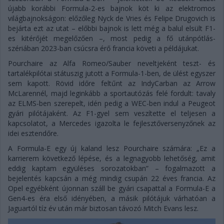
újabb korábbi Formula-2-es bajnok köt ki az elektromos
világbajnokságon: előzőleg Nyck de Vries és Felipe Drugovich is
bejárta ezt az utat – előbbi bajnok is lett még a balul elsült F1-
es kitérőjét megelőzően –, most pedig a fő utánpótlás-
szériában 2023-ban csúcsra érő francia követi a példájukat.
Pourchaire az Alfa Romeo/Sauber neveltjeként teszt- és
tartalékpilótai státuszig jutott a Formula-1-ben, de ülést egyszer
sem kapott. Rövid időre feltűnt az IndyCarban az Arrow
McLarennél, majd leginkább a sportautózás felé fordult: tavaly
az ELMS-ben szerepelt, idén pedig a WEC-ben indul a Peugeot
gyári pilótájaként. Az F1-gyel sem veszítette el teljesen a
kapcsolatot, a Mercedes igazolta le fejlesztőversenyzőnek az
idei esztendőre.
A Formula-E egy új kaland lesz Pourchaire számára: „Ez a
karrierem következő lépése, és a legnagyobb lehetőség, amit
eddig kaptam együléses sorozatokban” – fogalmazott a
bejelentés kapcsán a még mindig csupán 22 éves francia. Az
Opel egyébként újonnan száll be gyári csapattal a Formula-E a
Gen4-es éra első idényében, a másik pilótájuk várhatóan a
Jaguartól tíz év után már biztosan távozó Mitch Evans lesz.