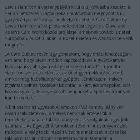
Lewis Hamilton a versenypályán kívül is új kihívásba kezdett: a
Ferrari hétszeres világbajnoka Frankfurtban megnyitotta új
gyűjtőkártyás vállalkozásának első üzletét. A Card Culture by
Lewis Hamilton a brit pilóta befektetési cége és a Dave and
Adam's Card World közös projektje, amelynek további üzleteit
Európában, Ausztráliában, a Közel-Keleten és Ázsiában tervezik
megnyitni.
„A Card Culture révén úgy gondolom, hogy óriási lehetőségünk
van arra, hogy olyan módon kapcsolódjunk a gyűjtőkártyák
kultúrájához, ahogyan eddig senki sem tudott” – mondta
Hamilton, aki azt is elárulta, az ötlet gyermekkorából ered,
amikor még futballkártyákat gyűjtött. „Emlékszem, milyen
izgalmas volt az iskolában kibontani a kártyacsomagokat. Kicsi
közösség volt, de összekötött bennünket a sport és a kártyák
iránti szeretet.”
A brit szerint az Egyesült Államokon kívül komoly hiány van
olyan szaküzletekből, amelyek nemcsak értékesítik a
termékeket, hanem találkozóhelyként is szolgálnak a gyűjtők
számára.„ Az Egyesült Államokban több mint ezer ilyen üzlet
működik, a világ többi részén viszont ennek csak a töredéke
található. Olyan otthont szerettem volna létrehozni a