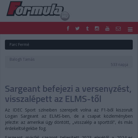
F1
PARC FERMÉ
Parc Fermé
FORMULA
MOTOR
NEMZETKÖZI
HAZAI
Balogh Tamás
RETRO
EGYÉB
533 napja
PODCAST
SHOP
LIVE
TIPPJÁTÉK
Sargeant befejezi a versenyzést,
DIGITÁLIS MAGAZIN
PONTÁLLÁSOK
VERSENYNAPTÁRAK
visszalépett az ELMS-től
Az IDEC Sport színeiben szerepelt volna az F1-ből kiszorult
Logan Sargeant az ELMS-ben, de a csapat közleményben
jelezte: az amerikai úgy döntött, „visszalép a sporttól”, és más
érdekeltségekbe fog.
Sargeant másfél szezont teljesített 2023 elejétől a 2024-es