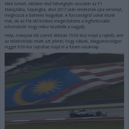
Mint ismert, október első hétvégéjén visszatér az F1
Malajziába, Sepangba, ahol 2017 után rendeznek újra versenyt,
méghozzá a Bahreini Nagydíjat. A furcsaságról sokat írtunk
már, de az FIA idő közben megerősítette a legfontosabb
információt: hogy mikor kezdődik a nagydíj.
Helyi, malajziai idő szerint délután 15:00 lesz majd a rajtidő, ami
az időeltolódás miatt azt jelenti, hogy nálunk, Magyarországon
reggel 9:00-kor rajtolhat majd el a futam vasárnap.