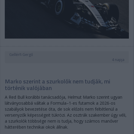
Gellérfi Gergő
4 napja
Marko szerint a szurkolók nem tudják, mi
történik valójában
A Red Bull korábbi tanácsadója, Helmut Marko szerint ugyan
látványosabbá váltak a Formula–1-es futamok a 2026-os
szabályok bevezetése óta, de sok előzés nem feltétlenül a
versenyzők képességeit tükrözi. Az osztrák szakember úgy véli,
a szurkolók többsége nem is tudja, hogy számos manőver
hátterében technikai okok állnak.