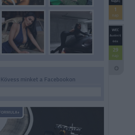
Nagydíj
1
nap
WEC
Austini 6
órás
29
nap
Kövess minket a Facebookon
FORMULA+