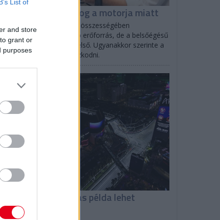
B’s List of
olff: A Ferrari nyafog a motorja miatt
to Wolff elismerte, hogy összességében
er and store
lószínűleg övék a legjobb erőforrás, de a belsőégésű
to grant or
tor terén a Red Bull az első. Ugyanakkor szerinte a
ed purposes
rrarinak sincs oka panaszkodni.
F1
omenicali: Las Vegas példa lehet
ásoknak