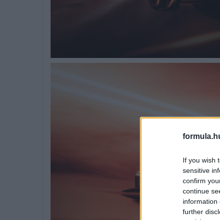
formula.h
If you wish 
sensitive in
confirm you
continue se
information 
further disc