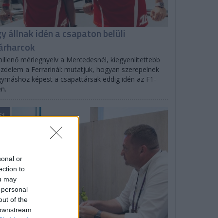
gy állnak idén a csapaton belüli
árharcok
billenő mérlegnyelv a Mercedesnél, kiegyenlítettebb
zdelem a Ferrarinál: mutatjuk, hogyan szerepelnek
ymáshoz képest a csapattársak eddig idén az F1-
n.
F1
sonal or
ection to
ou may
 personal
out of the
 downstream