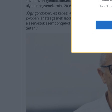
középtávon gondolkodnánk arról, hogy visszakerülh
authenti
olyanok legyenek, mint 20 évvel ezelőtt: az F1 egyik
„Úgy gondolom, ez képezi a vita alapját. A németorsz
jövőben lehetségesnek látok: egy nagyon érdekes piac
a szervezők szempontjából is. Ez nem rövidtávú dönt
tartani.”