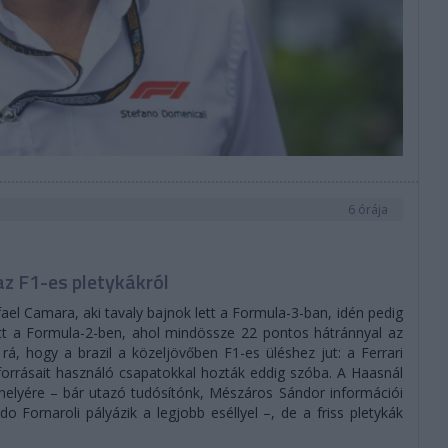
6 órája
az F1-es pletykákról
ael Camara, aki tavaly bajnok lett a Formula-3-ban, idén pedig
tt a Formula-2-ben, ahol mindössze 22 pontos hátránnyal az
 rá, hogy a brazil a közeljövőben F1-es üléshez jut: a Ferrari
orrásait használó csapatokkal hozták eddig szóba. A Haasnál
helyére – bár utazó tudósítónk, Mészáros Sándor információi
o Fornaroli pályázik a legjobb eséllyel –, de a friss pletykák