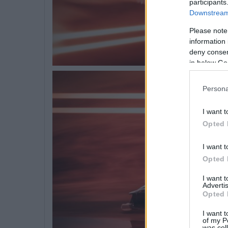
participants
Downstream 
Please note
information 
deny consent
in below Go
Persona
I want t
Opted 
I want t
Opted 
I want 
Advertis
Opted 
I want t
of my P
was col