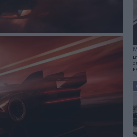
M
Er
ös
Pa