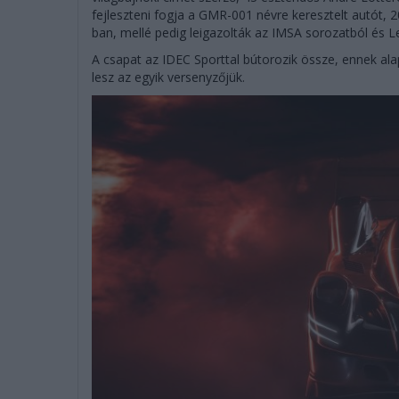
fejleszteni fogja a GMR-001 névre keresztelt autót, 
ban, mellé pedig leigazolták az IMSA sorozatból és Le 
A csapat az IDEC Sporttal bútorozik össze, ennek al
lesz az egyik versenyzőjük.