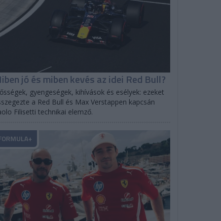
iben jó és miben kevés az idei Red Bull?
ősségek, gyengeségek, kihívások és esélyek: ezeket
szegezte a Red Bull és Max Verstappen kapcsán
olo Filisetti technikai elemző.
FORMULA+