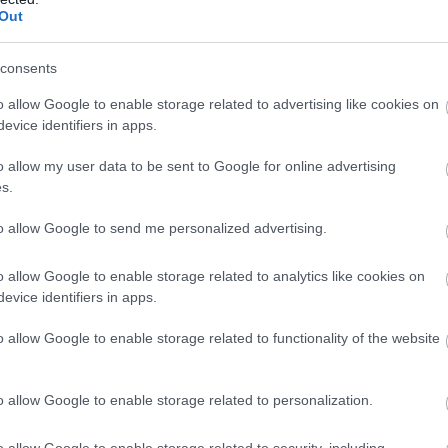
St
Out
na
nö
pé
consents
o allow Google to enable storage related to advertising like cookies on
evice identifiers in apps.
o allow my user data to be sent to Google for online advertising
s.
3 órája
to allow Google to send me personalized advertising.
megvalósul” Domenicali szerint
o allow Google to enable storage related to analytics like cookies on
l beszélt Stefano Domenicali. Az F1 vezérigazgatója szerint
evice identifiers in apps.
ban arra, hogy visszatérjen oda a száguldó cirkusz, ahol
n, 2020-ban rendeztek utoljára nagydíjat.
o allow Google to enable storage related to functionality of the website
V
r, Domenicali elismerte, hogy hamarosan megvizsgálhatják egy
m
o allow Google to enable storage related to personalization.
 hogy az Audi is belépett az üzletbe. Itt van a Mercedes, és
Si
tországban van. Most Németország azt szeretné, ha
Po
o allow Google to enable storage related to security, including