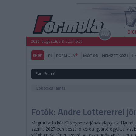
DIG
2026. augusztus 8. szombat
SHOP
F1
FORMULA
MOTOR
NEMZETKÖZI
H
Parc Fermé
Gobodics Tamás
Fotók: Andre Lottererrel j
Megmutatta készülő hypercarjának alapjait a Hyunda
szerint 2027-ben beszálló koreai gyártó egyúttal azt 
világbajnoki címet szerző, 43 esztendős Andre Lotter