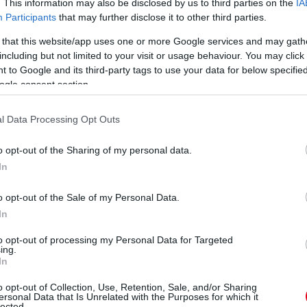
. This information may also be disclosed by us to third parties on the
IA
W
Participants
that may further disclose it to other third parties.
To
 that this website/app uses one or more Google services and may gath
va
including but not limited to your visit or usage behaviour. You may click 
mo
 to Google and its third-party tags to use your data for below specifi
Fe
ogle consent section.
l Data Processing Opt Outs
o opt-out of the Sharing of my personal data.
In
o opt-out of the Sale of my Personal Data.
In
to opt-out of processing my Personal Data for Targeted
ing.
In
D
o opt-out of Collection, Use, Retention, Sale, and/or Sharing
m
ersonal Data that Is Unrelated with the Purposes for which it
lected.