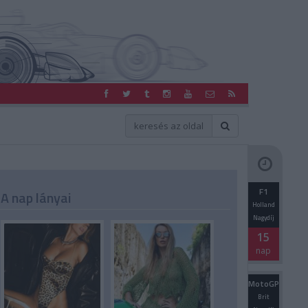
F1
A nap lányai
Holland
Nagydíj
15
nap
MotoGP
Brit