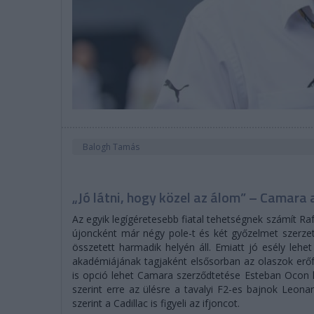
Balogh Tamás
„Jó látni, hogy közel az álom” – Camara 
Az egyik legígéretesebb fiatal tehetségnek számít Raf
újoncként már négy pole-t és két győzelmet szerze
összetett harmadik helyén áll. Emiatt jó esély lehet
akadémiájának tagjaként elsősorban az olaszok erőf
is opció lehet Camara szerződtetése Esteban Ocon 
szerint erre az ülésre a tavalyi F2-es bajnok Leonard
szerint a Cadillac is figyeli az ifjoncot.