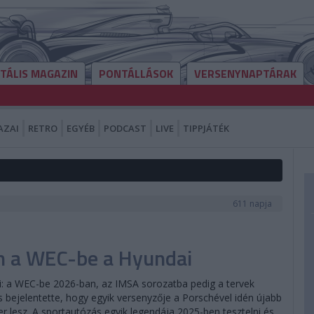
ITÁLIS MAGAZIN
PONTÁLLÁSOK
VERSENYNAPTÁRAK
AZAI
RETRO
EGYÉB
PODCAST
LIVE
TIPPJÁTÉK
611 napja
ön a WEC-be a Hyundai
i: a WEC-be 2026-ban, az IMSA sorozatba pedig a tervek
is bejelentette, hogy egyik versenyzője a Porschével idén újabb
er lesz. A sportautózás egyik legendája 2025-ben tesztelni és