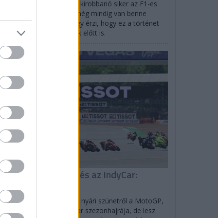
efano Domenicali szerint kirobbanó siker az F1-es
gydíj Las Vegasban, de még mindig van benne
vekedési potenciál, és úgy érzi, hogy ez a történet
ldaként szolgálhat mások előtt is.
EGYÉB
isszatér a MotoGP és az IndyCar:
enetrend
lverstone-ban tér vissza a nyári szünetről a MotoGP,
rtlandban indul az IndyCar szezonhajrája, de lesz