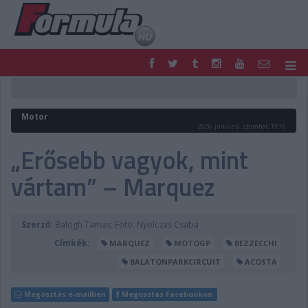
F1
PARC FERMÉ
FORMULA
MOTOR
Motor
NEMZETKÖZI
HAZAI
2026. június 6. szombat, 19:16
RETRO
EGYÉB
„Erősebb vagyok, mint
PODCAST
SHOP
vártam” – Marquez
LIVE
TIPPJÁTÉK
DIGITÁLIS MAGAZIN
PONTÁLLÁSOK
VERSENYNAPTÁRAK
Szerző:
Balogh Tamás; Fotó: Nyolczas Csaba
Címkék:
MARQUEZ
MOTOGP
BEZZECCHI
BALATONPARKCIRCUIT
ACOSTA
Megosztás e-mailben
Megosztás Facebookon