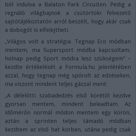
ból indulva a Balaton Park Circuiten. Pedig a
regnáló világbajnok a csütörtöki felvezető
sajtótájékoztatón arról beszélt, hogy akár csak
a dobogót is elfelejtheti.
„Világos volt a stratégia. Tegnap Eco módban
mentem, ma Supersport módba kapcsoltam,
holnap pedig Sport módra lesz szükségem” –
kezdte értékelését a Formula.hu jelenlétében
azzal, hogy tegnap még spórolt az edzéseken,
ma viszont mindent teljes gázzal ment:
„A délelőtti szabadedzés első körétől kezdve
gyorsan mentem, mindent beleadtam. Az
időmérőn normál módon mentem egy körön,
aztán a sprinten teljes támadó módban
kezdtem az első hat körben, utána pedig csak