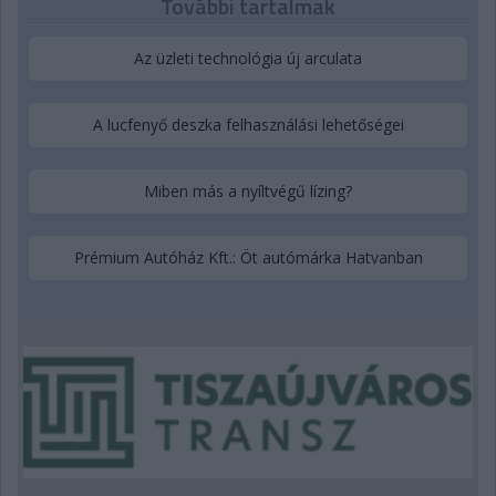
További tartalmak
Az üzleti technológia új arculata
A lucfenyő deszka felhasználási lehetőségei
Miben más a nyíltvégű lízing?
Prémium Autóház Kft.: Öt autómárka Hatvanban