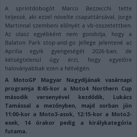
A sprintdobogót Marco Bezzecchi tette
teljessé, aki ezzel növelte csapattársával, Jorge
Martinnal szembeni előnyét a vb-összetettben.
Az olasz egyébként nem gondolja, hogy a
Balaton Park stop-and-go jellege jelentené az
Aprilia egyik gyengeségét 2026-ban, de
kétségtelenül úgy érzi, hogy egyelőre
haloványabbak ezen a hétvégén.
A MotoGP Magyar Nagydíjának vasárnapi
programja 8:45-kor a Moto4 Northern Cup
második versenyével kezdődik, Lukács
Tamással a mezőnyben, majd sorban jön
11:00-kor a Moto3-asok, 12:15-kor a Moto2-
esek, 14 órakor pedig a királykategória
futama.