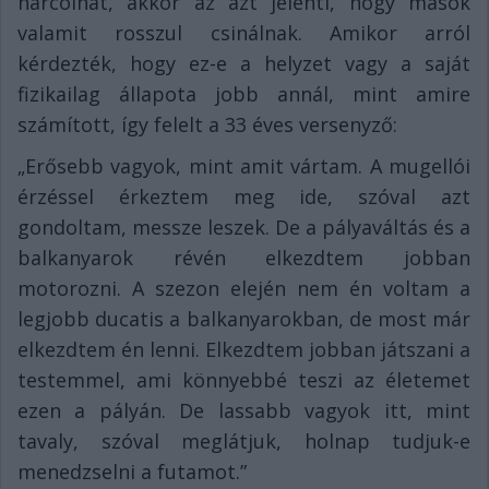
harcolhat, akkor az azt jelenti, hogy mások
valamit rosszul csinálnak. Amikor arról
kérdezték, hogy ez-e a helyzet vagy a saját
fizikailag állapota jobb annál, mint amire
számított, így felelt a 33 éves versenyző:
„Erősebb vagyok, mint amit vártam. A mugellói
érzéssel érkeztem meg ide, szóval azt
gondoltam, messze leszek. De a pályaváltás és a
balkanyarok révén elkezdtem jobban
motorozni. A szezon elején nem én voltam a
legjobb ducatis a balkanyarokban, de most már
elkezdtem én lenni. Elkezdtem jobban játszani a
testemmel, ami könnyebbé teszi az életemet
ezen a pályán. De lassabb vagyok itt, mint
tavaly, szóval meglátjuk, holnap tudjuk-e
menedzselni a futamot.”