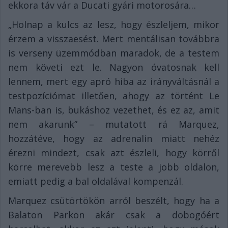
ekkora táv vár a Ducati gyári motorosára…
„Holnap a kulcs az lesz, hogy észleljem, mikor
érzem a visszaesést. Mert mentálisan továbbra
is verseny üzemmódban maradok, de a testem
nem követi ezt le. Nagyon óvatosnak kell
lennem, mert egy apró hiba az irányváltásnál a
testpozíciómat illetően, ahogy az történt Le
Mans-ban is, bukáshoz vezethet, és ez az, amit
nem akarunk” – mutatott rá Marquez,
hozzátéve, hogy az adrenalin miatt nehéz
érezni mindezt, csak azt észleli, hogy körről
körre merevebb lesz a teste a jobb oldalon,
emiatt pedig a bal oldalával kompenzál.
Marquez csütörtökön arról beszélt, hogy ha a
Balaton Parkon akár csak a dobogóért