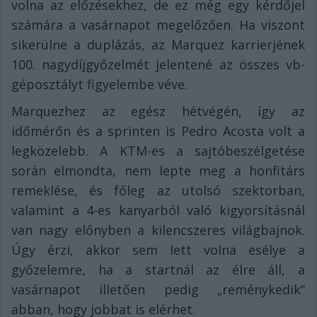
volna az előzésekhez, de ez még egy kérdőjel
számára a vasárnapot megelőzően. Ha viszont
sikerülne a duplázás, az Marquez karrierjének
100. nagydíjgyőzelmét jelentené az összes vb-
géposztályt figyelembe véve.
Marquezhez az egész hétvégén, így az
időmérőn és a sprinten is Pedro Acosta volt a
legközelebb. A KTM-es a sajtóbeszélgetése
során elmondta, nem lepte meg a honfitárs
remeklése, és főleg az utolsó szektorban,
valamint a 4-es kanyarból való kigyorsításnál
van nagy előnyben a kilencszeres világbajnok.
Úgy érzi, akkor sem lett volna esélye a
győzelemre, ha a startnál az élre áll, a
vasárnapot illetően pedig „reménykedik”
abban, hogy jobbat is elérhet.