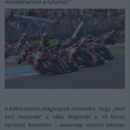
menedzseltem a futamot.”
A kilencszeres világbajnok elmondta, hogy „nem
érzi rossznak” a válla állapotát a 13 körös
sprintet követően – vasárnap viszont kétszer