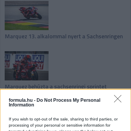
Marquez 13. alkalommal nyert a Sachsenringen
Marquez behúzta a sachsenringi sprintet
formula.hu -
Do Not Process My Personal
Information
Hallgasd meg a Formula Podcast
If you wish to opt-out of the sale, sharing to third parties, or
legfrissebb adását!
processing of your personal or sensitive information for