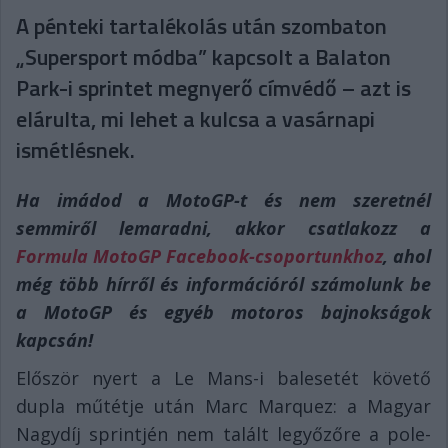
A pénteki tartalékolás után szombaton
„Supersport módba” kapcsolt a Balaton
Park-i sprintet megnyerő címvédő – azt is
elárulta, mi lehet a kulcsa a vasárnapi
ismétlésnek.
Ha imádod a MotoGP-t és nem szeretnél
semmiről lemaradni, akkor csatlakozz a
Formula MotoGP Facebook-csoportunkhoz
, ahol
még több hírről és információról számolunk be
a MotoGP és egyéb motoros bajnokságok
kapcsán!
Először nyert a Le Mans-i balesetét követő
dupla műtétje után Marc Marquez: a Magyar
Nagydíj sprintjén nem talált legyőzőre a pole-