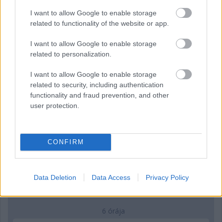
I want to allow Google to enable storage
related to functionality of the website or app.
3 órája
„Lando és Oscar kapcsolata csak még erősebbé vált a
I want to allow Google to enable storage
tavalyi év után” – Stella
related to personalization.
I want to allow Google to enable storage
related to security, including authentication
functionality and fraud prevention, and other
user protection.
CONFIRM
Data Deletion
Data Access
Privacy Policy
6 órája